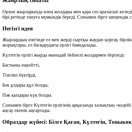
Жанрлық сипаты
Орхон жырларында өлең жолдары мен қара сөз араласып келед
бірі ретінде тануға мүмкіндік береді. Сонымен бірге шешендік сө
Негізгі идея
Жырлардың өзегінде ел мен жерді сыртқы жаудан қорғау, бірлік
жорықтары, ел басқарудағы ерлігі баяндалады.
Күлтегін ерлігі
жырда мынадай бейнелі жолдармен беріледі:
Бастыны еңкейтті,
Тізеліні бүктірді,
Бек ұлдары құл болды,
Пәк қыздары күң болды.
Сонымен бірге Күлтегін ерлігінің арқасында халықтың «кедейі 
аңсау екенін аңғартады.
Образдар жүйесі: Білге Қаған, Күлтегін, Тоныкөк