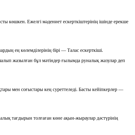
ысты көшкен. Ежелгі мәдениет ескерткіштерінің ішінде ерекше
рдың ең көлемділерінің бірі — Талас ескерткіші.
ашалып жазылған бұл мәтіндер ғылымда
руналық жазулар
деп
тары мен соғыстары кең суреттеледі. Басты кейіпкерлер —
 халық тағдырын толғаған көне ақын-жыраулар дәстүрінің