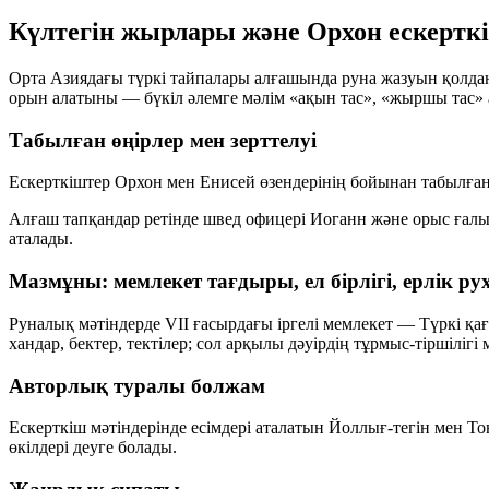
Күлтегін жырлары және Орхон ескертк
Орта Азиядағы түркі тайпалары алғашында руна жазуын қолданғ
орын алатыны — бүкіл әлемге мәлім «ақын тас», «жыршы тас» ат
Табылған өңірлер мен зерттелуі
Ескерткіштер Орхон мен Енисей өзендерінің бойынан табылған. 
Алғаш тапқандар ретінде швед офицері Иоганн және орыс ғал
аталады.
Мазмұны: мемлекет тағдыры, ел бірлігі, ерлік ру
Руналық мәтіндерде VII ғасырдағы іргелі мемлекет — Түркі қ
хандар, бектер, тектілер; сол арқылы дәуірдің тұрмыс-тіршілі
Авторлық туралы болжам
Ескерткіш мәтіндерінде есімдері аталатын Йоллығ-тегін мен Т
өкілдері деуге болады.