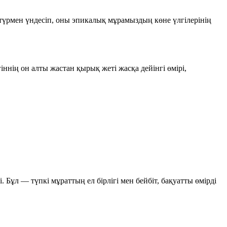
үрмен үндесіп, оны эпикалық мұрамыздың көне үлгілерінің
ннің он алты жастан қырық жеті жасқа дейінгі өмірі,
 Бұл — түпкі мұраттың ел бірлігі мен бейбіт, бақуатты өмірді