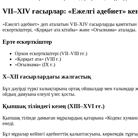
VII–XIV ғасырлар: «Ежелгі әдебиет» кең
«Ежелгі әдебиет» деп аталатын VII–XIV ғасырларды қамтитын ұ
ескерткіштері, «Қорқыт ата кітабы» және «Оғызнама» аталады.
Ерте ескерткіштер
Орхон ескерткіштері (VII–VIII ғғ.)
«Қорқыт ата» (VIII ғ.)
«Оғызнама» (IX ғ.)
X–XII ғасырлардағы жалғастық
Бұл дәуірді түркі халықтарына ортақ ойшылдар мен ғалымдар 
ойдың дамуына елеулі үлес қосты.
Қыпшақ тіліндегі кезең (XIII–XVI ғғ.)
Қыпшақ тілінде дамыған мұралардың қатарына «Кодекс куманик
енеді.
Бұл мұралар кейінгі әдебиеттің қалыптасуына, көркемдік тұрғы