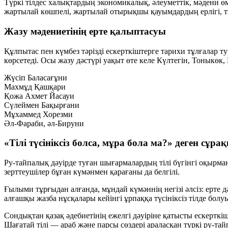
Түркі тілдес халықтардың экономикалық, әлеуметтік, мәдени ө
жартылай көшпелі, жартылай отырықшы қауымдардың ерлігі, тұр
Жазу мәдениетінің ерте қалыптасуы
Құлпытас пен күмбез тәрізді ескерткіштерге тарихи тұлғалар
көрсетеді. Осы жазу дәстүрі уақыт өте келе Күлтегін, Тоныкөк
Жүсіп Баласағұни
Махмұд Қашқари
Қожа Ахмет Йасауи
Сүлеймен Бақырғани
Мұхаммед Хорезми
Әл-Фараби, әл-Бируни
«Тілі түсініксіз болса, мұра бола ма?» деген сұра
Ру-тайпалық дәуірде туған шығармалардың тілі бүгінгі оқырман
зерттеушілер бұған күмәнмен қарағаны да белгілі.
Ғылыми тұрғыдан
алғанда, мұндай күмәннің негізі әлсіз: ерте 
алғашқы жазба нұсқалары кейінгі ұрпаққа түсініксіз тілде болу
Сондықтан қазақ әдебиетінің ежелгі дәуіріне қатысты ескерткі
Шағатай тілі — араб және парсы сөздері араласқан түркі ру-тайп