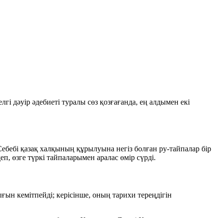
і дәуір әдебиеті туралы сөз қозғағанда, ең алдымен екі
 Себебі қазақ халқының құрылуына негіз болған ру-тайпалар бір
, өзге түркі тайпаларымен аралас өмір сүрді.
ығын кемітпейді; керісінше, оның тарихи тереңдігін