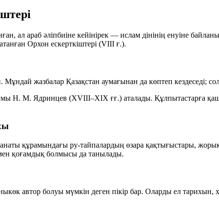
іштері
ан, ал араб әліпбиіне кейінірек — ислам дінінің енуіне байлан
анған Орхон ескерткіштері (VIII ғ.).
Мұндай жазбалар Қазақстан аумағынан да көптеп кездеседі; сола
ымы Н. М. Ядринцев (XVIII–XIX ғғ.) аталады. Құлпытастарға қ
хы
ағанаты құрамындағы ру-тайпалардың өзара қақтығыстары, жорық
гі мен қоғамдық болмысы да танылады.
оныкөк автор болуы мүмкін деген пікір бар. Оларды ел тарихын,