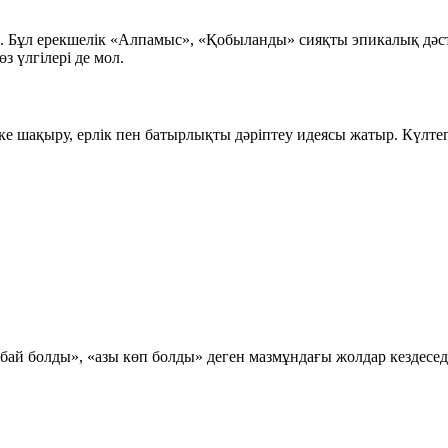
і. Бұл ерекшелік «Алпамыс», «Қобыланды» сияқты эпикалық дәст
з үлгілері де мол.
ке шақыру, ерлік пен батырлықты дәріптеу идеясы жатыр. Күлтегі
бай болды», «азы көп болды» деген мазмұндағы жолдар кездеседі.