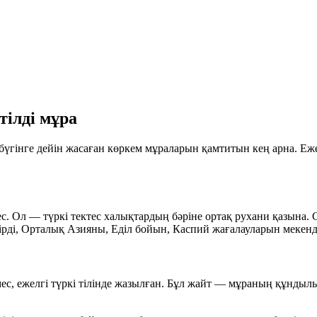
тілді мұра
үгінге дейін жасаған көркем мұраларын қамтитын кең арна. Ежелг
мес. Ол — түркі тектес халықтардың бәріне ортақ рухани қазына.
ірді, Орталық Азияны, Еділ бойын, Каспий жағалауларын мекендеп
 емес, ежелгі түркі тілінде жазылған. Бұл жайт — мұраның құндыл