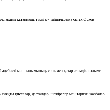
ұралардың қатарында түркі ру-тайпаларына ортақ Орхон
аб әдебиеті мен ғылымының, сонымен қатар әлемдік ғылыми
сияқты қиссалар, дастандар, шежірелер мен тарихи жазбалар