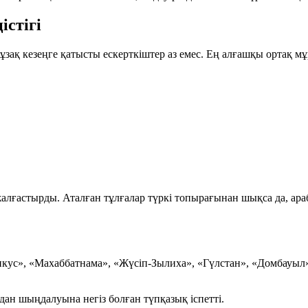
істігі
зақ кезеңге қатысты ескерткіштер аз емес. Ең алғашқы ортақ м
жалғастырды. Аталған тұлғалар түркі топырағынан шықса да, ар
ус», «Махаббатнама», «Жүсіп-Зылиха», «Гүлстан», «Домбауыл» 
дан шыңдалуына негіз болған түпқазық іспетті.