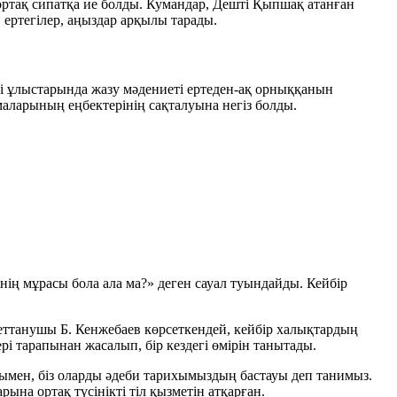
 ортақ сипатқа ие болды. Кумандар, Дешті Қыпшақ атанған
 ертегілер, аңыздар арқылы тарады.
кі ұлыстарында жазу мәдениеті ертеден-ақ орныққанын
амаларының еңбектерінің сақталуына негіз болды.
нің мұрасы бола ала ма?» деген сауал туындайды. Кейбір
ебиеттанушы Б. Кенжебаев көрсеткендей, кейбір халықтардың
рі тарапынан жасалып, бір кездегі өмірін танытады.
анымен, біз оларды әдеби тарихымыздың бастауы деп танимыз.
рына ортақ түсінікті тіл қызметін атқарған.