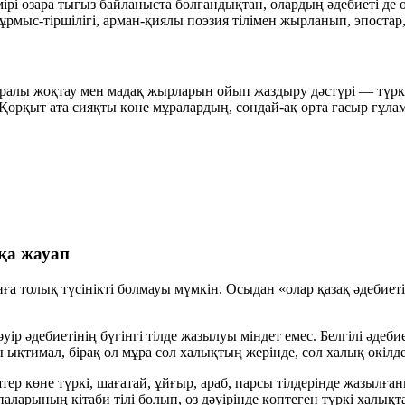
мірі өзара тығыз байланыста болғандықтан, олардың әдебиеті де
мыс-тіршілігі, арман-қиялы поэзия тілімен жырланып, эпостар,
 туралы жоқтау мен мадақ жырларын ойып жаздыру дәстүрі — түр
, Қорқыт ата сияқты көне мұралардың, сондай-ақ орта ғасыр ғұл
ққа жауап
ға толық түсінікті болмауы мүмкін. Осыдан «олар қазақ әдебиеті
дәуір әдебиетінің бүгінгі тілде жазылуы міндет емес. Белгілі әд
ы ықтимал, бірақ ол мұра сол халықтың жерінде, сол халық өкілде
штер көне түркі, шағатай, ұйғыр, араб, парсы тілдерінде жазылғ
аларының кітаби тілі болып, өз дәуірінде көптеген түркі халықта