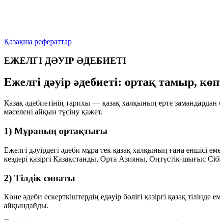
Қазақша рефераттар
ЕЖЕЛГІ ДӘУІР ӘДЕБИЕТІ
Ежелгі дәуір әдебиеті: ортақ тамыр, көп
Қазақ әдебиетінің тарихы — қазақ халқының ерте замандардан б
мәселені айқын түсіну қажет.
1) Мұраның ортақтығы
Ежелгі дәуірдегі әдеби мұра тек қазақ халқының ғана еншісі е
кездері қазіргі Қазақстанды, Орта Азияны, Оңтүстік-шығыс Сіб
2) Тілдік сипаты
Көне әдеби ескерткіштердің едәуір бөлігі қазіргі қазақ тілінде
айқындайды.