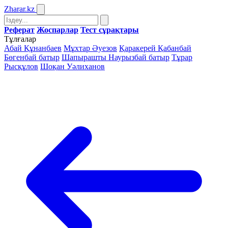
Zharar
.kz
Реферат
Жоспарлар
Тест сұрақтары
Тұлғалар
Абай Құнанбаев
Мұхтар Әуезов
Қаракерей Қабанбай
Бөгенбай батыр
Шапырашты Наурызбай батыр
Тұрар
Рысқұлов
Шоқан Уәлиханов