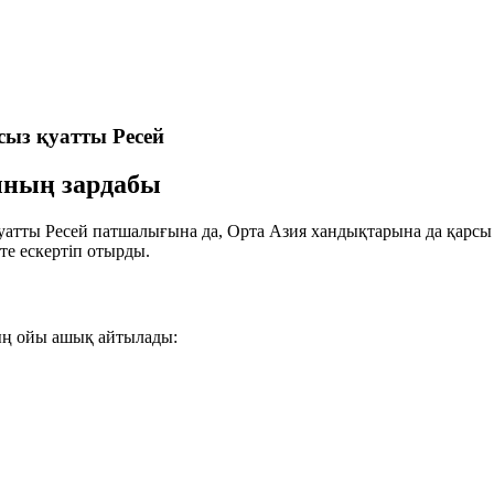
сыз қуатты Ресей
ғының зардабы
қуатты Ресей патшалығына да, Орта Азия хандықтарына да қарсы т
рте ескертіп отырды.
ң ойы ашық айтылады: