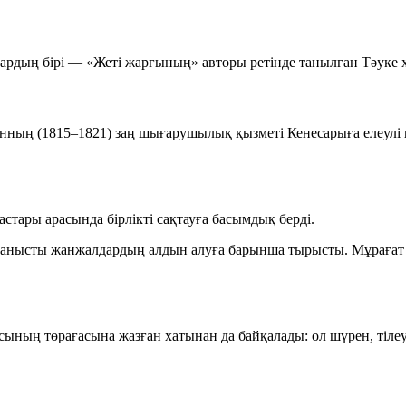
лардың бірі — «Жеті жарғының» авторы ретінде танылған Тәуке 
анның (1815–1821) заң шығарушылық қызметі Кенесарыға елеулі
стары арасында бірлікті сақтауға басымдық берді.
ланысты жанжалдардың алдын алуға барынша тырысты. Мұрағат д
ның төрағасына жазған хатынан да байқалады: ол шүрен, тіле