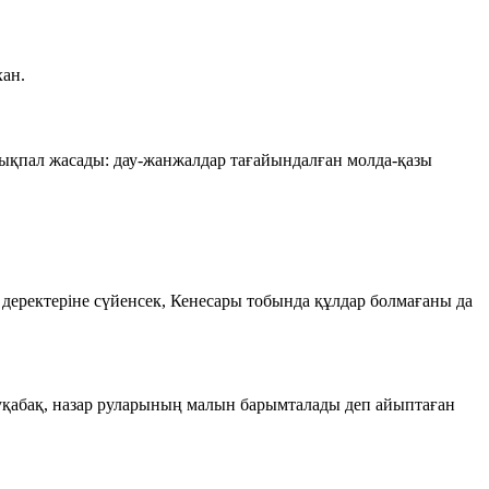
хан.
 ықпал жасады: дау-жанжалдар тағайындалған молда-қазы
еректеріне сүйенсек, Кенесары тобында құлдар болмағаны да
уқабақ, назар руларының малын барымталады деп айыптаған