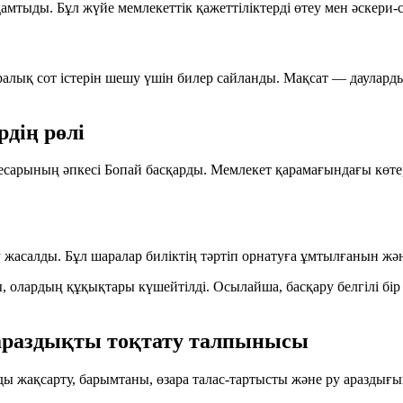
мтыды. Бұл жүйе мемлекеттік қажеттіліктерді өтеу мен әскери-
алық сот істерін шешу үшін билер сайланды. Мақсат — дауларды
рдің рөлі
несарының әпкесі Бопай басқарды. Мемлекет қарамағындағы көтер
 жасалды. Бұл шаралар биліктің тәртіп орнатуға ұмтылғанын жән
лардың құқықтары күшейтілді. Осылайша, басқару белгілі бір жү
араздықты тоқтату талпынысы
ы жақсарту, барымтаны, өзара талас-тартысты және ру араздығын 