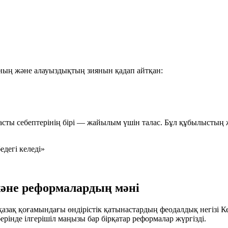
ның және алауыздықтың зиянын қадап айтқан:
асты себептерінің бірі — жайылым үшін талас. Бұл құбылыстың
едегі келеді»
және реформалардың мәні
қазақ қоғамындағы өндірістік қатынастардың феодалдық негізі
рінде ілгерішіл маңызы бар бірқатар реформалар жүргізді.