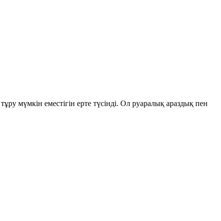
ұру мүмкін еместігін ерте түсінді. Ол руаралық араздық пен