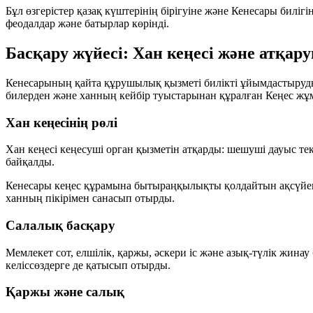
Бұл өзгерістер қазақ күштерінің бірігуіне және Кенесары биліг
феодалдар және батырлар көрінді.
Басқару жүйесі: Хан кеңесі және атқа
Кенесарының қайта құрушылық қызметі билікті ұйымдастыруды
билерден және ханның кейбір туыстарынан құралған Кеңес жұм
Хан кеңесінің рөлі
Хан кеңесі кеңесуші орган қызметін атқарды: шешуші дауыс те
байқалды.
Кенесары кеңес құрамына бытыраңқылықты қолдайтын ақсүйек ф
ханның пікірімен санасып отырды.
Салалық басқару
Мемлекет сот, елшілік, қаржы, әскери іс және азық-түлік жин
келіссөздерге де қатысып отырды.
Қаржы және салық