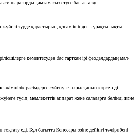
саяси шараларды қамтамасыз етуге бағытталды.
 жүйелі түрде қарастырып, қоғам ішіндегі тұрақтылықты
ілісшілерге көмектесуден бас тартқан ірі феодалдардың мал-
е әкімшілік рәсімдерге сүйенуге тырысқанын көрсетеді.
йеге түсіп, мемлекеттік аппарат жеке салаларға бөлінді және
тоқтату еді. Бұл бағытта Кенесары өзіне дейінгі тәжірибені