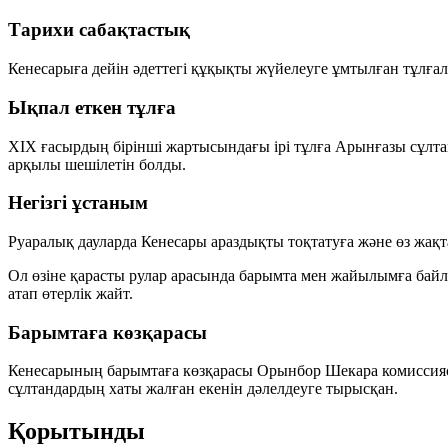
Тарихи сабақтастық
Кенесарыға дейін әдеттегі құқықты жүйелеуге ұмтылған тұлға
Ықпал еткен тұлға
XIX ғасырдың бірінші жартысындағы ірі тұлға Арынғазы сұлт
арқылы шешілетін болды.
Негізгі ұстаным
Руаралық дауларда Кенесары араздықты тоқтатуға және өз жақта
Ол өзіне қарасты рулар арасында барымта мен жайылымға бай
атап өтерлік жайт.
Барымтаға көзқарасы
Кенесарының барымтаға көзқарасы Орынбор Шекара комиссиясы
сұлтандардың хаты жалған екенін дәлелдеуге тырысқан.
Қорытынды