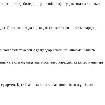
к тірегі ретінде билердің орта тобы, төре тұқымына жатпайтын
рды. Оның жанында ең жақын серіктерінен — батырлардан,
ағы хан еркін тежеген Ақсақалдар кеңесінен айырмашылығы
ына қатысты ең маңызды мәселелер қаралды, ал кеңес мүшелері
ғыздармен, Қытаймен және патша әкімшілігімен жүргізілген