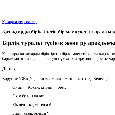
Қазақша рефераттар
Қазақтарды біріктіретін бір мемлекеттік орталық
Бірлік туралы түсінік және ру аразды
Кенесары қазақтарды біріктіретін бір мемлекеттік орталықсыз 
барымтаның ел бірлігіне елеулі нұқсан келтіретінін бірнеше мә
Дерек
Хорунжий Жаңбыршин Балқожаға жазған хатында Кенесарыны
Ойда — Қоқан, қырда — орыс,
Әкім болды қаласы.
Кімнен таяқ жегендей
Біздің қазақ баласы?!