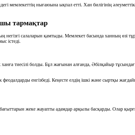
індегі мемлекеттің нығаюына ықпал етті. Хан билігінің әлеуметті
рушы тармақтар
ң негізгі салаларын қамтыды. Мемлекет басында ханның өзі тұ
ыс істеді.
к ханға тиесілі болды. Бұл жағынан алғанда, Әбілқайыр тұсынд
еодалдарды енгізбеді. Кеңесте елдің ішкі және сыртқы жағдай
ау бағыттарын жеке жауапты адамдар арқылы басқарды. Олар қыр