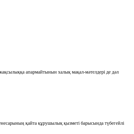
 жақсылыққа апармайтынын халық мақал-мәтелдері де дәл
 Кенесарының қайта құрушылық қызметі барысында түбегейлі