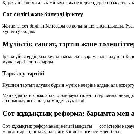
Қаржы ісі алым-салық жинауды және керуендерден баж алуды қа
Сот билігі және билерді іріктеу
Жоғарғы сот билігін Кенесары өз қолына шоғырландырды. Руар
күшейту болды.
Мүліктік саясат, тәртіп және төленгітте
Ірі ақсүйектердің мал-мүлкін мемлекет қарамағына алу ісін Ке
мүлкі тәркіленіп отырды.
Тәркілеу тәртібі
Күшпен тартып алудан бұрын мүлік иелеріне алдын ала ескерту
Маңызды тапсырмаларды орындауда төленгіттер пайдаланылды, о
әр орындаушыға нақты міндет жүктелді.
Сот-құқықтық реформа: барымта мен 
Сот-құқықтық реформаның негізгі мақсаты — сот істерін қарауд
жалғастырып, оны жаңа саяси міндеттерге бейімдей білді.