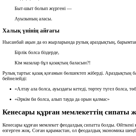
Быт-шыт болып жүргені —
Ауызының аласы.
Халық үнінің айғағы
Нысанбай ақын да өз жырларында рулық араздықтың, барымта
Бірлік болса біздерде,
Кім мазалар бұл қазақтың баласын?!
Рулық тартыс қазақ қоғамын бөлшектеп жіберді. Араздықтың б
бейнелейді:
«Алтау ала болса, ауыздағы кетеді, төртеу түгел болса, төб
«Әркім би болса, алып тауда да орын қалмас»
Кенесары құрған мемлекеттің сипаты 
Кенесары құрған мемлекет феодалдық сипатта болды. Өйткені 
өзгерген жоқ. Соған қарамастан, ол феодалдық экономика шеңбе