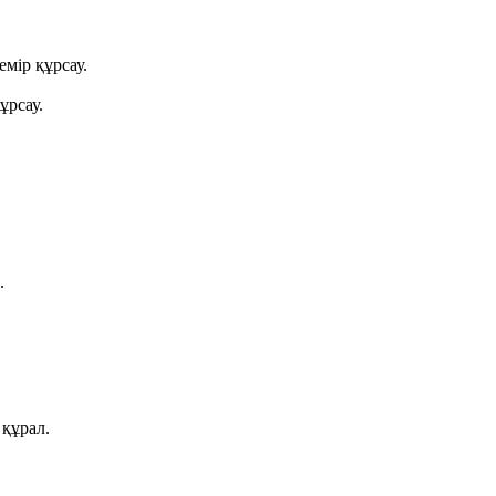
мір құрсау.
ұрсау.
.
 құрал.