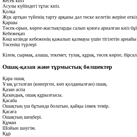
Кесек киіз
Асулы күйіндегі тұтас киіз.
Қолқа
Жүк артқан түйенің тарту арқаны дәл төске келетін жеріне өткіз
Қаршы
Төсек-орын, көрпе-жастықтарды салып қоюға арналған киіз бұ
Кебежеқап
Көш кезінде кебеженің қажалып қалмауы үшін тігілетін арнайы
Төсеніш түрлері
Кілем, сырмақ, алаша, текемет, тулақ, құрақ, төсек көрпе, бірса
Ошақ-қазан және тұрмыстық бөлшектер
Қара ошақ
Ұзақ ұсталған (көнерген, көп қолданылған) ошақ.
Қазан аспа
Қазандық, ошақ құрылғысы.
Қасаба
Ошақтың үш бұтында болатын, қайқы ілмек темір.
Қасаға
Ошақтың шеңбері.
Құман
Шойын шәугім.
Құр