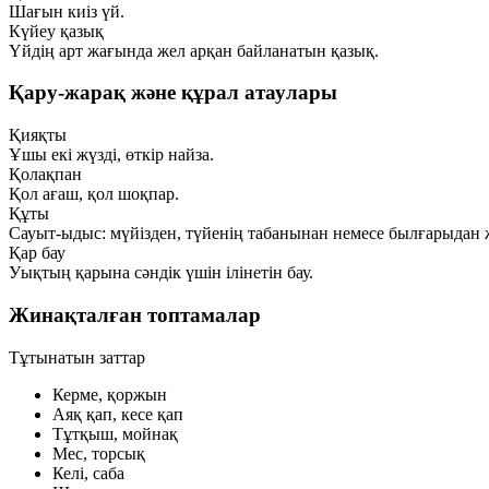
Шағын киіз үй.
Күйеу қазық
Үйдің арт жағында жел арқан байланатын қазық.
Қару-жарақ және құрал атаулары
Қияқты
Ұшы екі жүзді, өткір найза.
Қолақпан
Қол ағаш, қол шоқпар.
Құты
Сауыт-ыдыс: мүйізден, түйенің табанынан немесе былғарыдан 
Қар бау
Уықтың қарына сәндік үшін ілінетін бау.
Жинақталған топтамалар
Тұтынатын заттар
Керме, қоржын
Аяқ қап, кесе қап
Тұтқыш, мойнақ
Мес, торсық
Келі, саба