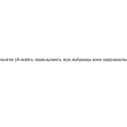
лданылған үй-жайға, ошақ-қазанға, жүк-жабдыққа және шаруашыл