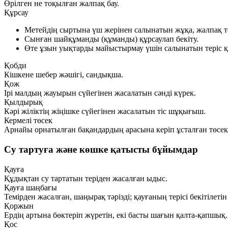
Өрілген не тоқылған жалпақ бау.
Құрсау
Метейдің сыртына үш жерінен салынатын жұқа, жалпақ те
Сынған шайқұманды (құманды) құрсаулап бекіту.
Өте ұзын уықтарды майыстырмау үшін салынатын теріс қ
Қобди
Кішкене шебер жәшігі, сандықша.
Қож
Ірі малдың жауырын сүйегінен жасалатын сәнді күрек.
Қылдырық
Кәрі жіліктің жіңішке сүйегінен жасалатын тіс шұқығыш.
Кермелі төсек
Арнайы орнатылған бақандардың арасына керіп ұсталған төсек
Су тартуға және көшке қатысты бұйымдар
Қауға
Құдықтан су тартатын теріден жасалған ыдыс.
Қауға шаңбағы
Темірден жасалған, шаңырақ тәрізді; қауғаның терісі бекітілетін
Қоржын
Ердің артына бөктеріп жүретін, екі басты шағын қалта-қапшық.
Қос