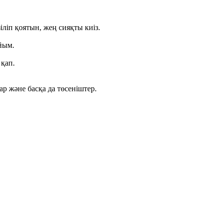
іліп қоятын, жең сияқты киіз.
йым.
 қап.
лар және басқа да төсеніштер.