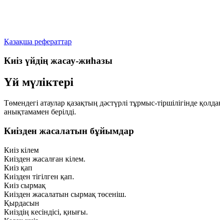
Қазақша рефераттар
Киіз үйдің жасау-жиһазы
Үй мүліктері
Төмендегі атаулар қазақтың дәстүрлі тұрмыс-тіршілігінде қо
анықтамамен берілді.
Киізден жасалатын бұйымдар
Киіз кілем
Киізден жасалған кілем.
Киіз қап
Киізден тігілген қап.
Киіз сырмақ
Киізден жасалатын сырмақ төсеніш.
Қырдасын
Киіздің кесіндісі, қиығы.