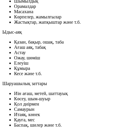
Шымылдық
Орамалдар
Масахана
Көрпелер, жамылғылар
Жастықтар, жапқыштар және т.б.
Ыдыс-аяқ
Қазан, бақыр, ошақ, таба
Ағаш аяқ, табақ
Астау
Ожау, шөміш
Елеуіш
Құмыра
Кесе және т.б.
Шаруашылық заттары
Иін ағаш, метей, шаттауық
Көсеу, шым-шуыр
Қол диірмен
Самаурын
Итаяқ, көнек
Қауға, мес
Баспақ, шилер және т.б.