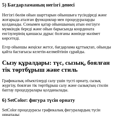
5) Бағдарламаның негізгі денесі
Негізгі бөлім ойын шарттарын ойыншыға түсіндіреді және
жоғарыда аталған функциялар мен процедураларды
қолданады. Сонымен қатар ойыншының атын енгізуге
мүмкіндік береді және ойын барысында координата
енгізулерінің қаншасы дұрыс болғаны жөнінде мәлімет
көрсетеді.
Егер ойыншы жеңіске жетсе, бағдарлама құттықтап, ойынды
қайта бастағысы келетін-келмейтінін сұрайды.
Сызу құралдары: түс, сызық, боялған
тік төртбұрыш және стиль
Графикалық объектілерді салу үшін түсті орнату, сызық
жүргізу, боялған тік төртбұрыш салу және сызықтың стилін
баптау процедуралары қолданылады.
6) SetColor: фигура түсін орнату
SetColor
процедурасы графикалық фигуралардың түсін
орнатады: