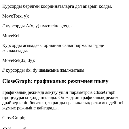
Курсорды берілген координаталарға дәл апарып қояды.
MoveTo(x, y);
// курсорды A(x, y) нүктесіне қояды
MoveRel
Курсорды ағымдағы орнынан салыстырмалы түрде
жылжытады.
MoveRel(dx, dy);
// курсорды dx, dy шамасына жылжытады
CloseGraph: графикалық режимнен шығу
Графикалық режимді аяқтау үшін параметрсіз
CloseGraph
процедурасы қолданылады. Ол жадтан графикалық режим
драйверлерін босатып, экранды графикалық режимге дейінгі
жұмыс режиміне қайтарады.
CloseGraph;