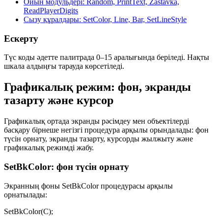
Ойын модульдері: Random, PrintText, Zastavka,
ReadPlayerDigits
Сызу құралдары: SetColor, Line, Bar, SetLineStyle
Ескерту
Түс коды әдетте палитрада
0–15
аралығында беріледі. Нақты
шкала алдыңғы тарауда көрсетіледі.
Графикалық режим: фон, экранды
тазарту және курсор
Графикалық ортада экранды рәсімдеу мен объектілерді
басқару бірнеше негізгі процедура арқылы орындалады: фон
түсін орнату, экранды тазарту, курсорды жылжыту және
графикалық режимді жабу.
SetBkColor: фон түсін орнату
Экранның фоны
SetBkColor
процедурасы арқылы
орнатылады:
SetBkColor(C);