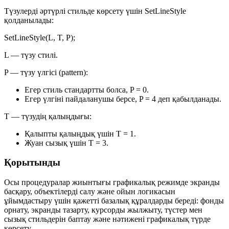
Түзулерді әртүрлі стильде көрсету үшін
SetLineStyle
қолданылады:
SetLineStyle(L, T, P);
L
— түзу стилі.
P
— түзу үлгісі (pattern):
Егер стиль стандартты болса,
P = 0
.
Егер үлгіні пайдаланушы берсе,
P = 4
деп қабылданады.
T
— түзудің қалыңдығы:
Қалыпты қалыңдық үшін
T = 1
.
Жуан сызық үшін
T = 3
.
Қорытынды
Осы процедуралар жиынтығы графикалық режимде экранды
басқару, объектілерді салу және ойын логикасын
ұйымдастыру үшін қажетті базалық құралдарды береді: фонды
орнату, экранды тазарту, курсорды жылжыту, түстер мен
сызық стильдерін баптау және нәтижені графикалық түрде
көрсету.