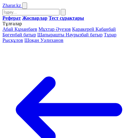
Zharar
.kz
Реферат
Жоспарлар
Тест сұрақтары
Тұлғалар
Абай Құнанбаев
Мұхтар Әуезов
Қаракерей Қабанбай
Бөгенбай батыр
Шапырашты Наурызбай батыр
Тұрар
Рысқұлов
Шоқан Уәлиханов