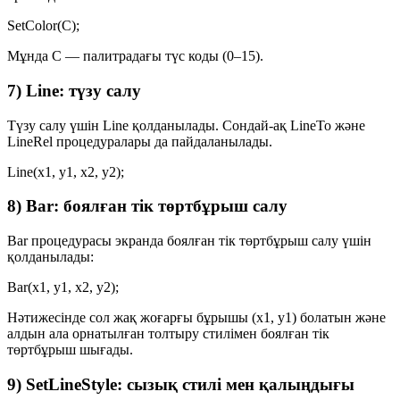
SetColor(C);
Мұнда
C
— палитрадағы түс коды (0–15).
7) Line: түзу салу
Түзу салу үшін
Line
қолданылады. Сондай-ақ
LineTo
және
LineRel
процедуралары да пайдаланылады.
Line(x1, y1, x2, y2);
8) Bar: боялған тік төртбұрыш салу
Bar
процедурасы экранда боялған тік төртбұрыш салу үшін
қолданылады:
Bar(x1, y1, x2, y2);
Нәтижесінде сол жақ жоғарғы бұрышы
(x1, y1)
болатын және
алдын ала орнатылған толтыру стилімен боялған тік
төртбұрыш шығады.
9) SetLineStyle: сызық стилі мен қалыңдығы