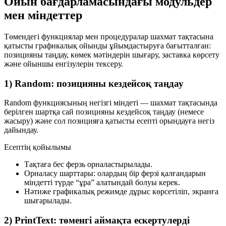
Ойын бағдарламасындағы модульдер
мен міндеттер
Төмендегі функциялар мен процедуралар шахмат тақтасына
қатысты графикалық ойынды ұйымдастыруға бағытталған:
позицияны таңдау, көмек мәтіндерін шығару, заставка көрсету
және ойыншы енгізулерін тексеру.
1) Random: позицияны кездейсоқ таңдау
Random
функциясының негізгі міндеті — шахмат тақтасында
берілген шартқа сай позицияны кездейсоқ таңдау (немесе
жасыру) және сол позицияға қатысты есепті орындауға негіз
дайындау.
Есептің қойылымы
Тақтаға
бес ферзь
орналастырылады.
Орналасу шарттары: олардың
бір ферзі қалғандарын
міндетті түрде “ұра” алатындай
болуы керек.
Нәтиже графикалық режимде дұрыс көрсетіліп, экранға
шығарылады.
2) PrintText: төменгі аймақта ескертулерді