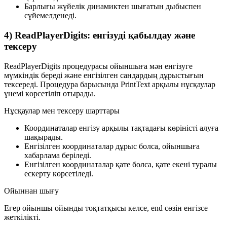
Барлығы жүйелік динамиктен шығатын дыбыспен
сүйемелденеді.
4) ReadPlayerDigits: енгізуді қабылдау және
тексеру
ReadPlayerDigits
процедурасы ойыншыға мән енгізуге
мүмкіндік береді және енгізілген сандардың дұрыстығын
тексереді. Процедура барысында
PrintText
арқылы нұсқаулар
үнемі көрсетіліп отырады.
Нұсқаулар мен тексеру шарттары
Координаталар енгізу арқылы тақтадағы көріністі алуға
шақырады.
Енгізілген координаталар дұрыс болса, ойыншыға
хабарлама беріледі.
Енгізілген координаталар қате болса, қате екені туралы
ескерту көрсетіледі.
Ойыннан шығу
Егер ойыншы ойынды тоқтатқысы келсе,
end
сөзін енгізсе
жеткілікті.