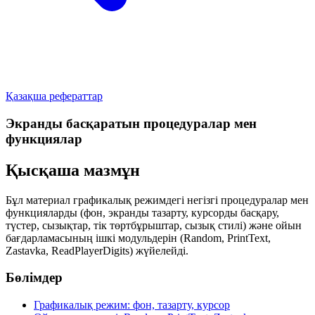
Қазақша рефераттар
Экранды басқаратын процедуралар мен
функциялар
Қысқаша мазмұн
Бұл материал графикалық режимдегі негізгі процедуралар мен
функцияларды (фон, экранды тазарту, курсорды басқару,
түстер, сызықтар, тік төртбұрыштар, сызық стилі) және ойын
бағдарламасының ішкі модульдерін (Random, PrintText,
Zastavka, ReadPlayerDigits) жүйелейді.
Бөлімдер
Графикалық режим: фон, тазарту, курсор