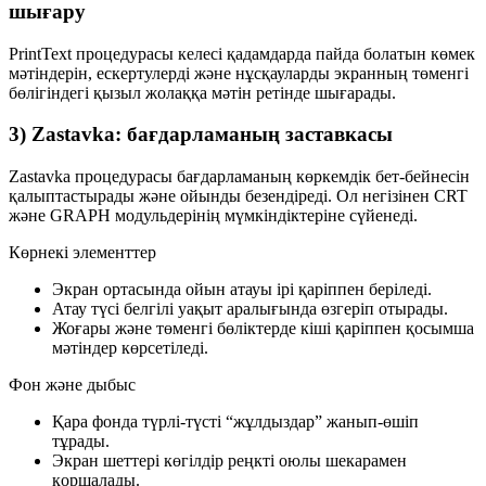
шығару
PrintText
процедурасы келесі қадамдарда пайда болатын көмек
мәтіндерін, ескертулерді және нұсқауларды экранның төменгі
бөлігіндегі
қызыл жолаққа
мәтін ретінде шығарады.
3) Zastavka: бағдарламаның заставкасы
Zastavka
процедурасы бағдарламаның көркемдік бет-бейнесін
қалыптастырады және ойынды безендіреді. Ол негізінен
CRT
және
GRAPH
модульдерінің мүмкіндіктеріне сүйенеді.
Көрнекі элементтер
Экран ортасында ойын атауы ірі қаріппен беріледі.
Атау түсі белгілі уақыт аралығында өзгеріп отырады.
Жоғары және төменгі бөліктерде кіші қаріппен қосымша
мәтіндер көрсетіледі.
Фон және дыбыс
Қара фонда түрлі-түсті “жұлдыздар” жанып-өшіп
тұрады.
Экран шеттері көгілдір реңкті оюлы шекарамен
қоршалады.