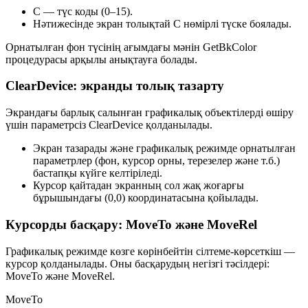
C
— түс коды (0–15).
Нәтижесінде экран толықтай
C
нөмірлі түске боялады.
Орнатылған фон түсінің ағымдағы мәнін
GetBkColor
процедурасы арқылы анықтауға болады.
ClearDevice: экранды толық тазарту
Экрандағы барлық салынған графикалық объектілерді өшіру
үшін параметрсіз
ClearDevice
қолданылады.
Экран тазарады және графикалық режимде орнатылған
параметрлер (фон, курсор орны, терезелер және т.б.)
бастапқы күйге келтіріледі.
Курсор қайтадан экранның сол жақ жоғарғы
бұрышындағы
(0,0)
координатасына қойылады.
Курсорды басқару: MoveTo және MoveRel
Графикалық режимде көзге көрінбейтін сілтеме-көрсеткіш —
курсор қолданылады. Оны басқарудың негізгі тәсілдері:
MoveTo
және
MoveRel
.
MoveTo