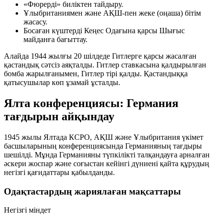
«Фюрерді» биліктен тайдыру.
Ұлыбританиямен және АҚШ-пен жеке (оңаша) бітім
жасасу.
Босаған күштерді Кеңес Одағына қарсы Шығыс
майданға бағыттау.
Алайда 1944 жылғы 20 шілдеде Гитлерге қарсы жасалған
қастандық сәтсіз аяқталды. Гитлер ставкасына қалдырылған
бомба жарылғанымен, Гитлер тірі қалды. Қастандыққа
қатысушылар көп ұзамай ұсталды.
Ялта конференциясы: Германия
тағдырын айқындау
1945 жылы Ялтада КСРО, АҚШ және Ұлыбритания үкімет
басшыларының конференциясында Германияның тағдыры
шешілді. Мұнда Германияны түпкілікті талқандауға арналған
әскери жоспар және соғыстан кейінгі дүниені қайта құрудың
негізгі қағидаттары қабылданды.
Одақтастардың жариялаған мақсаттары
Негізгі міндет