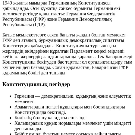
1949 жылғы мамырда Германияның Конституциясы
қабылданды. Осы құжатқа сәйкес бұрынғы Германия екі
мемлекет ретінде қалыптасты: Германия Федеративтік
Республикасы (ГФР) және Германия Демократиялық
Республикасы (ГДР).
Батыс мемлекеттерге саяси бағыты жақын болған мемлекет
ГФР деп аталып, буржуазиялық-демократиялық сипаттағы
Конституция қабылдады. Конституцияны тұрғылықты
жерлердің өкілдерінен құралған Парламент кеңесі әзірледі;
кейін ол жерлердің ландтагтарында қаралды. Тек Бавария жері
Конституцияны бекітуден бас тартты: ол орталықтандыру тым
күшейеді деп бағалады. Соған қарамастан, Бавария өзін ГФР
құрамының бөлігі деп таныды.
Конституциялық негіздер
Германия — демократиялық, құқықтық және әлеуметтік
мемлекет.
Азаматтардың негізгі құқықтары мен бостандықтары
Конституцияда бекітілді.
Биліктің бөліну қағидаты енгізілді.
Халықаралық құқық нормалары мемлекет үшін міндетті
деп танылды.
Бейбіт өмірді бұзатын немесе соғысқа дайындықты