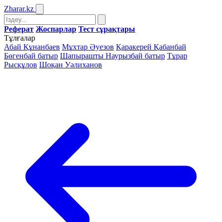
Zharar
.kz
Реферат
Жоспарлар
Тест сұрақтары
Тұлғалар
Абай Құнанбаев
Мұхтар Әуезов
Қаракерей Қабанбай
Бөгенбай батыр
Шапырашты Наурызбай батыр
Тұрар
Рысқұлов
Шоқан Уәлиханов