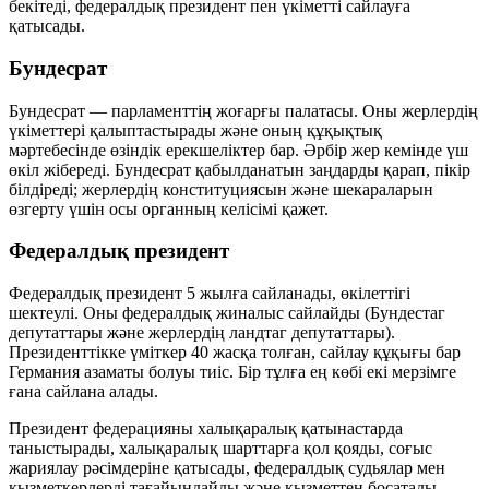
бекітеді, федералдық президент пен үкіметті сайлауға
қатысады.
Бундесрат
Бундесрат — парламенттің жоғарғы палатасы. Оны жерлердің
үкіметтері қалыптастырады және оның құқықтық
мәртебесінде өзіндік ерекшеліктер бар. Әрбір жер кемінде үш
өкіл жібереді. Бундесрат қабылданатын заңдарды қарап, пікір
білдіреді; жерлердің конституциясын және шекараларын
өзгерту үшін осы органның келісімі қажет.
Федералдық президент
Федералдық президент 5 жылға сайланады, өкілеттігі
шектеулі. Оны федералдық жиналыс сайлайды (Бундестаг
депутаттары және жерлердің ландтаг депутаттары).
Президенттікке үміткер 40 жасқа толған, сайлау құқығы бар
Германия азаматы болуы тиіс. Бір тұлға ең көбі екі мерзімге
ғана сайлана алады.
Президент федерацияны халықаралық қатынастарда
таныстырады, халықаралық шарттарға қол қояды, соғыс
жариялау рәсімдеріне қатысады, федералдық судьялар мен
қызметкерлерді тағайындайды және қызметтен босатады,