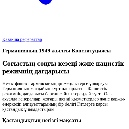
Қазақша рефераттар
Германияның 1949 жылғы Конституциясы
Соғыстың соңғы кезеңі және нацистік
режимнің дағдарысы
Неміс фашист армиясының ірі жеңілістерге ұшырауы
Германияның жағдайын күрт нашарлатты. Фашистік
режимнің дағдарысы барған сайын тереңдей түсті. Осы
ахуалда генералдар, жоғары шенді қызметкерлер және қаржы-
өнеркәсіп алпауыттарының бір бөлігі Гитлерге қарсы
қастандық ұйымдастырды.
Қастандықтың негізгі мақсаты