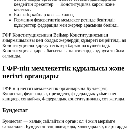
көздейтін әрекеттер — Конституцияға қарсы және
қылмыс.
Биліктің қайнар көзі — халық.
Германия федеративтік мемлекет ретінде бекітілді;
құзыреттер федерация мен жерлер арасында бөлінді.
ГФР Конституциясының Веймар Конституциясынан
айырмашылығы көп болды: жерлердің құзыреті кеңейтілді, ал
Конституцияны қорғау тетіктері барынша күшейтілді.
Конституцияға қарсы бағыттағы партияларды құруға тыйым
салынды.
ГФР-нің мемлекеттік құрылысы және
негізгі органдары
ГФР-нің негізгі мемлекеттік органдарына Бундесрат,
Бундестаг, федералдық президент, федералдық үкімет пен
канцлер, сондай-ақ Федералдық конституциялық сот жатады.
Бундестаг
Бундестаг — халық сайлайтын орган; ол 4 жыл мерзімге
сайланады. Бундестаг заң шығарады, халықаралық шарттарды