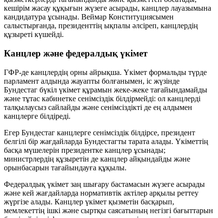
кешірім жасау құқығын жүзеге асырады, канцлер лауазымына
кандидатура ұсынады. Веймар Конституциясымен
салыстырғанда, президенттің ықпалы әлсіреп, канцлердің
құзыреті күшейді.
Канцлер және федералдық үкімет
ГФР-де канцлердің орны айрықша. Үкімет формальды түрде
парламент алдында жауапты болғанымен, іс жүзінде
Бундестаг бүкіл үкімет құрамын жеке-жеке тағайындамайды
және тұтас кабинетке сенімсіздік білдірмейді: ол канцлерді
талқылаусыз сайлайды және сенімсіздікті де ең алдымен
канцлерге білдіреді.
Егер Бундестаг канцлерге сенімсіздік білдірсе, президент
белгілі бір жағдайларда Бундестагты тарата алады. Үкіметтің
басқа мүшелерін президентке канцлер ұсынады;
министрлердің құзыретін де канцлер айқындайды және
орынбасарын тағайындауға құқылы.
Федералдық үкімет заң шығару бастамасын жүзеге асырады
және кей жағдайларда нормативтік актілер арқылы реттеу
жүргізе алады. Канцлер үкімет қызметін басқарып,
мемлекеттің ішкі және сыртқы саясатының негізгі бағыттарын