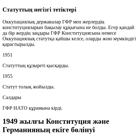
Статуттың негізгі тетіктері
Оккупациялық державалар ГФР мен жерлердің
конституцияларын бақылау құқығына ие болды. Егер қандай
да бір жердің заңдары ГФР Конституциясына немесе
Оккупациялық статутқа қайшы келсе, оларды жою мүмкіндігі
қарастырылды.
1951
Статуттың құзыреті қысқарды.
1955
Статут толық жойылды.
Салдары
ГФР НАТО құрамына кірді.
1949 жылғы Конституция және
Германияның екіге бөлінуі