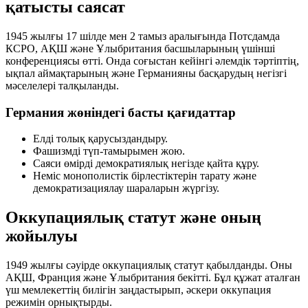
қатысты саясат
1945 жылғы 17 шілде мен 2 тамыз аралығында Потсдамда
КСРО, АҚШ және Ұлыбритания басшыларының үшінші
конференциясы өтті. Онда соғыстан кейінгі әлемдік тәртіптің,
ықпал аймақтарының және Германияны басқарудың негізгі
мәселелері талқыланды.
Германия жөніндегі басты қағидаттар
Елді толық қарусыздандыру.
Фашизмді түп-тамырымен жою.
Саяси өмірді демократиялық негізде қайта құру.
Неміс монополистік бірлестіктерін тарату және
демократизациялау шараларын жүргізу.
Оккупациялық статут және оның
жойылуы
1949 жылғы сәуірде оккупациялық статут қабылданды. Оны
АҚШ, Франция және Ұлыбритания бекітті. Бұл құжат аталған
үш мемлекеттің билігін заңдастырып, әскери оккупация
режимін орнықтырды.