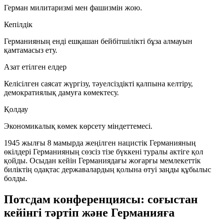
Герман милитаризмі мен фашизмін жою.
Кепілдік
Германияның енді ешқашан бейбітшілікті бұза алмауын
қамтамасыз ету.
Азат етілген елдер
Келісілген саясат жүргізу, тәуелсіздікті қалпына келтіру,
демократиялық дамуға көмектесу.
Қолдау
Экономикалық көмек көрсету міндеттемесі.
1945 жылғы 8 мамырда жеңілген нацистік Германияның
өкілдері Германияның сөзсіз тізе бүккені туралы актіге қол
қойды. Осыдан кейін Германиядағы жоғарғы мемлекеттік
биліктің одақтас державалардың қолына өтуі заңды құбылыс
болды.
Потсдам конференциясы: соғыстан
кейінгі тәртіп және Германияға