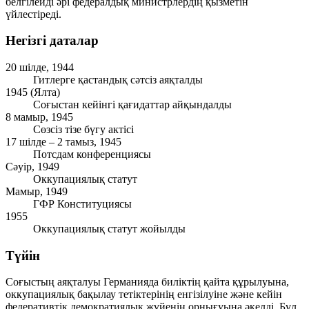
белгілейді әрі федералдық министрлердің қызметін
үйлестіреді.
Негізгі даталар
20 шілде, 1944
Гитлерге қастандық сәтсіз аяқталды
1945 (Ялта)
Соғыстан кейінгі қағидаттар айқындалды
8 мамыр, 1945
Сөзсіз тізе бүгу актісі
17 шілде – 2 тамыз, 1945
Потсдам конференциясы
Сәуір, 1949
Оккупациялық статут
Мамыр, 1949
ГФР Конституциясы
1955
Оккупациялық статут жойылды
Түйін
Соғыстың аяқталуы Германияда биліктің қайта құрылуына,
оккупациялық бақылау тетіктерінің енгізілуіне және кейін
федеративтік демократиялық жүйенің орнығуына әкелді. Бұл