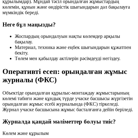
құрылымдар). Мұндай тәсіл орындалған жұмыстардың
көлемін, құнын және өндірістік шығындарын дәл бақылауға
мүмкіндік береді.
Неге бұл маңызды?
Жоспардың орындалуын нақты көлемдер арқылы
бақылау.
Материал, техника және еңбек шығындарын құжатпен
бекіту.
Төлем мен қабылдау актілерін рәсімдеуді негіздеу.
Оперативті есеп: орындалған жұмыс
журналы (ФКС)
Объектіде орындалған құрылыс-монтаждау жұмыстарының
көлемі табиғи және құндық түрде учаске басшысы жүргізетін
орындалған жұмыс есебі журналында (ФКС) тіркеледі.
Журнал учаске басшысына жұмыс басталғанға дейін беріледі.
Журналда қандай мәліметтер болуы тиіс?
Көлем және құрылым