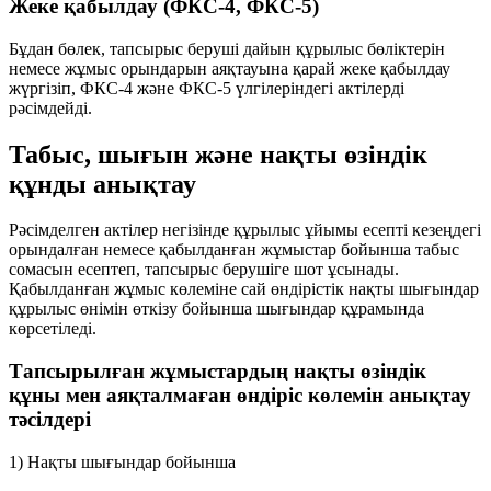
Жеке қабылдау (ФКС-4, ФКС-5)
Бұдан бөлек, тапсырыс беруші дайын құрылыс бөліктерін
немесе жұмыс орындарын аяқтауына қарай жеке қабылдау
жүргізіп, ФКС-4 және ФКС-5 үлгілеріндегі актілерді
рәсімдейді.
Табыс, шығын және нақты өзіндік
құнды анықтау
Рәсімделген актілер негізінде құрылыс ұйымы есепті кезеңдегі
орындалған немесе қабылданған жұмыстар бойынша табыс
сомасын есептеп, тапсырыс берушіге шот ұсынады.
Қабылданған жұмыс көлеміне сай өндірістік нақты шығындар
құрылыс өнімін өткізу бойынша шығындар құрамында
көрсетіледі.
Тапсырылған жұмыстардың нақты өзіндік
құны мен аяқталмаған өндіріс көлемін анықтау
тәсілдері
1) Нақты шығындар бойынша