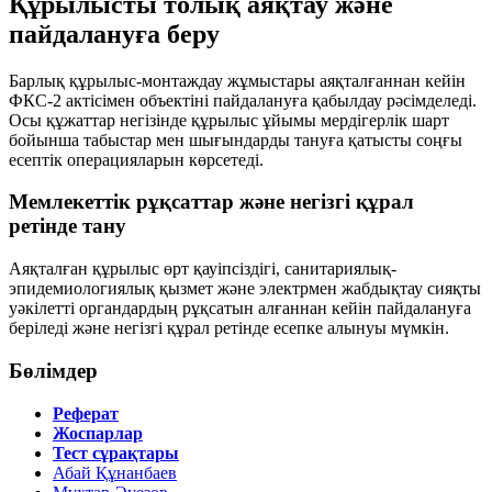
Құрылысты толық аяқтау және
пайдалануға беру
Барлық құрылыс-монтаждау жұмыстары аяқталғаннан кейін
ФКС-2 актісімен объектіні пайдалануға қабылдау рәсімделеді.
Осы құжаттар негізінде құрылыс ұйымы мердігерлік шарт
бойынша табыстар мен шығындарды тануға қатысты соңғы
есептік операцияларын көрсетеді.
Мемлекеттік рұқсаттар және негізгі құрал
ретінде тану
Аяқталған құрылыс өрт қауіпсіздігі, санитариялық-
эпидемиологиялық қызмет және электрмен жабдықтау сияқты
уәкілетті органдардың рұқсатын алғаннан кейін пайдалануға
беріледі және негізгі құрал ретінде есепке алынуы мүмкін.
Бөлімдер
Реферат
Жоспарлар
Тест сұрақтары
Абай Құнанбаев