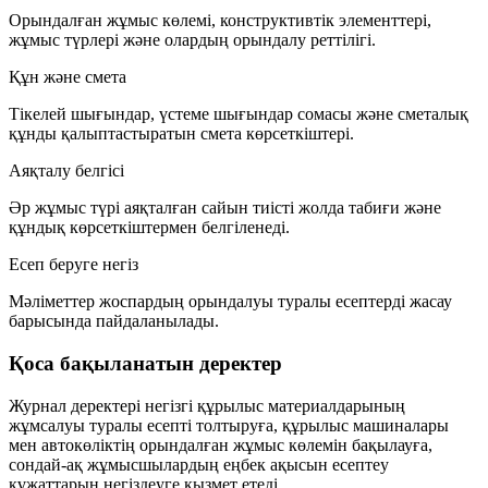
Орындалған жұмыс көлемі, конструктивтік элементтері,
жұмыс түрлері және олардың орындалу реттілігі.
Құн және смета
Тікелей шығындар, үстеме шығындар сомасы және сметалық
құнды қалыптастыратын смета көрсеткіштері.
Аяқталу белгісі
Әр жұмыс түрі аяқталған сайын тиісті жолда табиғи және
құндық көрсеткіштермен белгіленеді.
Есеп беруге негіз
Мәліметтер жоспардың орындалуы туралы есептерді жасау
барысында пайдаланылады.
Қоса бақыланатын деректер
Журнал деректері негізгі құрылыс материалдарының
жұмсалуы туралы есепті толтыруға, құрылыс машиналары
мен автокөліктің орындалған жұмыс көлемін бақылауға,
сондай-ақ жұмысшылардың еңбек ақысын есептеу
құжаттарын негіздеуге қызмет етеді.