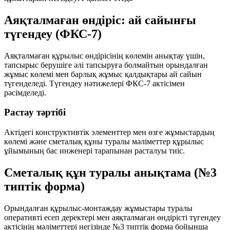
Аяқталмаған өндіріс: ай сайынғы
түгендеу (ФКС-7)
Аяқталмаған құрылыс өндірісінің көлемін анықтау үшін,
тапсырыс берушіге әлі тапсыруға болмайтын орындалған
жұмыс көлемі мен барлық жұмыс қалдықтары ай сайын
түгенделеді. Түгендеу нәтижелері ФКС-7 актісімен
рәсімделеді.
Растау тәртібі
Актідегі конструктивтік элементтер мен өзге жұмыстардың
көлемі және сметалық құны туралы мәліметтер құрылыс
ұйымының бас инженері тарапынан расталуы тиіс.
Сметалық құн туралы анықтама (№3
типтік форма)
Орындалған құрылыс-монтаждау жұмыстары туралы
оперативті есеп деректері мен аяқталмаған өндірісті түгендеу
актісінің мәліметтері негізінде №3 типтік форма бойынша