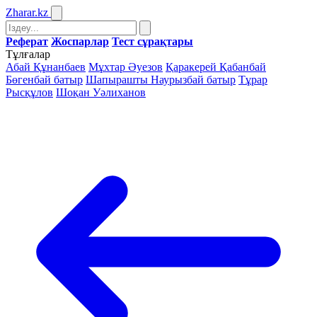
Zharar
.kz
Реферат
Жоспарлар
Тест сұрақтары
Тұлғалар
Абай Құнанбаев
Мұхтар Әуезов
Қаракерей Қабанбай
Бөгенбай батыр
Шапырашты Наурызбай батыр
Тұрар
Рысқұлов
Шоқан Уәлиханов