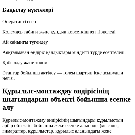
Бақылау нүктелері
Оперативті есеп
Көлемдер табиғи және құндық көрсеткішпен тіркеледі.
Ай сайынғы түгендеу
Аяқталмаған өндіріс қалдықтары міндетті түрде есептеледі.
Қабылдау және төлем
Этаптар бойынша актілеу — төлем шартын іске асырудың
негізі.
Құрылыс-монтаждау өндірісінің
шығындарын объекті бойынша есепке
алу
Құрылыс-монтаждау өндірісінің шығындары құрылыстың
әрбір объектісі бойынша жеке есепке алынады (мысалы,
ғимараттар, құрылыстар, құрылыс алаңындағы жеке