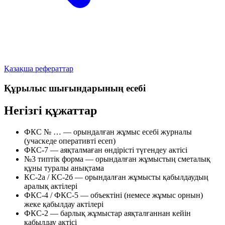
Қазақша рефераттар
Құрылыс шығындарының есебі
Негізгі құжаттар
ФКС № … — орындалған жұмыс есебі журналы
(учаскеде оперативті есеп)
ФКС-7 — аяқталмаған өндірісті түгендеу актісі
№3 типтік форма — орындалған жұмыстың сметалық
құны туралы анықтама
КС-2а / КС-2б — орындалған жұмысты қабылдаудың
аралық актілері
ФКС-4 / ФКС-5 — объектіні (немесе жұмыс орнын)
жеке қабылдау актілері
ФКС-2 — барлық жұмыстар аяқталғаннан кейін
қабылдау актісі