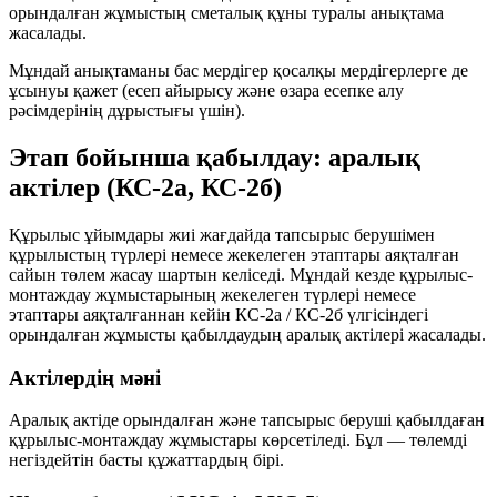
орындалған жұмыстың сметалық құны туралы анықтама
жасалады.
Мұндай анықтаманы бас мердігер қосалқы мердігерлерге де
ұсынуы қажет (есеп айырысу және өзара есепке алу
рәсімдерінің дұрыстығы үшін).
Этап бойынша қабылдау: аралық
актілер (КС-2а, КС-2б)
Құрылыс ұйымдары жиі жағдайда тапсырыс берушімен
құрылыстың түрлері немесе жекелеген этаптары аяқталған
сайын төлем жасау шартын келіседі. Мұндай кезде құрылыс-
монтаждау жұмыстарының жекелеген түрлері немесе
этаптары аяқталғаннан кейін КС-2а / КС-2б үлгісіндегі
орындалған жұмысты қабылдаудың аралық актілері жасалады.
Актілердің мәні
Аралық актіде орындалған және тапсырыс беруші қабылдаған
құрылыс-монтаждау жұмыстары көрсетіледі. Бұл — төлемді
негіздейтін басты құжаттардың бірі.