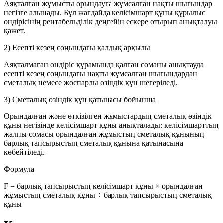
Аяқталған жұмысты орындауға жұмсалған нақты шығындар
негізге алынады. Бұл жағдайда келісімшарт құны құрылыс
өндірісінің рентабельділік деңгейін ескере отырып анықталуы
қажет.
2) Есепті кезең соңындағы қалдық арқылы
Аяқталмаған өндіріс құрамында қалған соманы анықтауда
есепті кезең соңындағы нақты жұмсалған шығындардан
сметалық немесе жоспарлы өзіндік құн шегеріледі.
3) Сметалық өзіндік құн қатынасы бойынша
Орындалған және өткізілген жұмыстардың сметалық өзіндік
құны негізінде келісімшарт құны анықталады: келісімшарттың
жалпы сомасы орындалған жұмыстың сметалық құнының
барлық тапсырыстың сметалық құнына қатынасына
көбейтіледі.
Формула
F
=
барлық тапсырыстың келісімшарт құны
×
орындалған
жұмыстың сметалық құны
÷
барлық тапсырыстың сметалық
құны