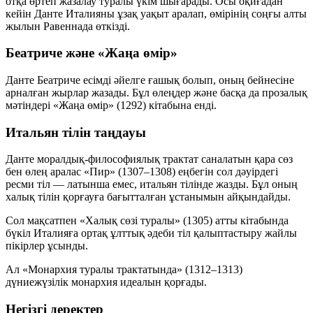
отқа өртеп жазалау туралы үкім шығарады. Осы оқиғадан
кейін Данте Италияны ұзақ уақыт аралап, өмірінің соңғы алты
жылын Равеннада өткізді.
Беатриче және «Жаңа өмір»
Данте Беатриче есімді әйелге ғашық болып, оның бейнесіне
арналған жырлар жазады. Бұл өлеңдер және басқа да прозалық
мәтіндері «Жаңа өмір» (1292) кітабына енді.
Итальян тілін таңдауы
Данте моралдық-философиялық трактат саналатын қара сөз
бен өлең аралас «Пир» (1307–1308) еңбегін сол дәуірдегі
ресми тіл — латынша емес, итальян тілінде жазды. Бұл оның
халық тілін қорғауға бағытталған ұстанымын айқындайды.
Сол мақсатпен «Халық сөзі туралы» (1305) атты кітабында
бүкіл Италияға ортақ ұлттық әдеби тіл қалыптастыру жайлы
пікірлер ұсынды.
Ал «Монархия туралы трактатында» (1312–1313)
дүниежүзілік монархия идеалын қорғады.
Негізгі деректер