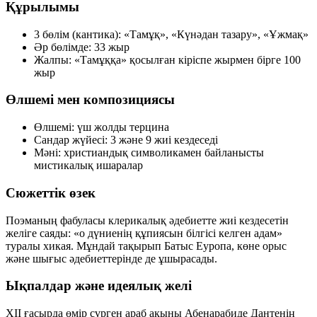
Құрылымы
3 бөлім (кантика):
«Тамұқ», «Күнәдан тазару», «Ұжмақ»
Әр бөлімде:
33 жыр
Жалпы:
«Тамұққа» қосылған кіріспе жырмен бірге 100
жыр
Өлшемі мен композициясы
Өлшемі:
үш жолды терцина
Сандар жүйесі:
3 және 9 жиі кездеседі
Мәні:
христиандық символикамен байланысты
мистикалық ишаралар
Сюжеттік өзек
Поэманың фабуласы клерикалық әдебиетте жиі кездесетін
желіге саяды: «о дүниенің құпиясын білгісі келген адам»
туралы хикая. Мұндай тақырып Батыс Еуропа, көне орыс
және шығыс әдебиеттерінде де ұшырасады.
Ықпалдар және идеялық желі
XII ғасырда өмір сүрген араб ақыны Абенарабиде Дантенің