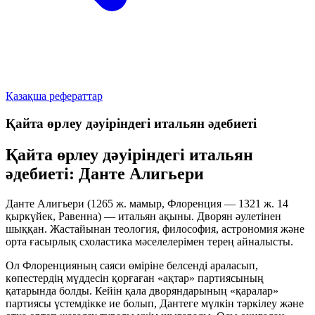
Қазақша рефераттар
Қайта өрлеу дәуіріндегі итальян әдебиеті
Қайта өрлеу дәуіріндегі итальян
әдебиеті: Данте Алигьери
Данте Алигьери (1265 ж. мамыр, Флоренция — 1321 ж. 14
қыркүйек, Равенна) — итальян ақыны. Дворян әулетінен
шыққан. Жастайынан теология, философия, астрономия және
орта ғасырлық схоластика мәселелерімен терең айналысты.
Ол Флоренцияның саяси өміріне белсенді араласып,
көпестердің мүддесін қорғаған «ақтар» партиясының
қатарында болды. Кейін қала дворяндарының «қаралар»
партиясы үстемдікке ие болып, Дантеге мүлкін тәркілеу және