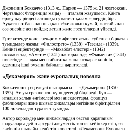
Джованни Боккаччо (1313 ж., Париж — 1375 ж. 21 желтоқсан,
Чертальдо; Флоренция маңы) — итальян жазушысы, Қайта
өрлеу дәуіріндегі алғашқы гуманист қаламгерлердің бірі.
Ауқатты отбасынан шыққан. Әке жолын қумай, жастайынан
сөз өнеріне ден қойды; латын және грек тілдерін үйренді.
Ерте кезеңде көне грек-рим мифологиясына сүйенген бірқатар
туындылар жазды: «Филострато» (1338), «Тезеида» (1339).
Кейінгі еңбектерінде — «Махаббат елестері» (1342)
поэмасында, «Амето» (1341) пасторалінде, «Фьяметта» (1343)
повесінде — адам мен табиғатқа жаңа көзқарас көрініп,
адамның ішкі рухани байлығы дәріптеледі.
«Декамерон» және еуропалық новелла
Боккаччоның ең елеулі шығармасы — «Декамерон» (1350–
1353). Атауы грекше «он күн» дегенді білдіреді. Бұл —
итальян халық әңгімелері мен анекдоттары, француз
фаблиолары және шығыс хикаялары негізінде біріктірілген
100 новелладан тұратын туынды.
Автор корольдер мен дінбасылардан бастап қарапайым
шаруаларға дейін әртүрлі әлеуметтік топты кейіпкер етіп, өз
дәуірінің шынайы келбетін көрсетеді. «Декамерон» Еуропада