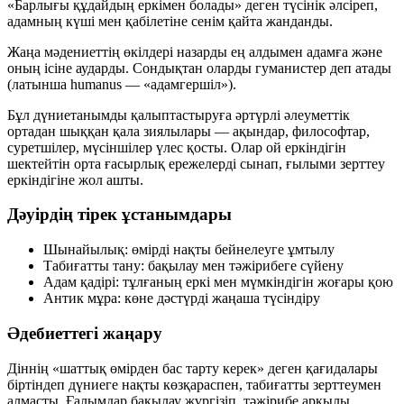
«Барлығы құдайдың еркімен болады» деген түсінік әлсіреп,
адамның күші мен қабілетіне сенім қайта жанданды.
Жаңа мәдениеттің өкілдері назарды ең алдымен адамға және
оның ісіне аударды. Сондықтан оларды гуманистер деп атады
(латынша
humanus
— «адамгершіл»).
Бұл дүниетанымды қалыптастыруға әртүрлі әлеуметтік
ортадан шыққан қала зиялылары — ақындар, философтар,
суретшілер, мүсіншілер үлес қосты. Олар ой еркіндігін
шектейтін орта ғасырлық ережелерді сынап, ғылыми зерттеу
еркіндігіне жол ашты.
Дәуірдің тірек ұстанымдары
Шынайылық:
өмірді нақты бейнелеуге ұмтылу
Табиғатты тану:
бақылау мен тәжірибеге сүйену
Адам қадірі:
тұлғаның еркі мен мүмкіндігін жоғары қою
Антик мұра:
көне дәстүрді жаңаша түсіндіру
Әдебиеттегі жаңару
Діннің «шаттық өмірден бас тарту керек» деген қағидалары
біртіндеп дүниеге нақты көзқараспен, табиғатты зерттеумен
алмасты. Ғалымдар бақылау жүргізіп, тәжірибе арқылы