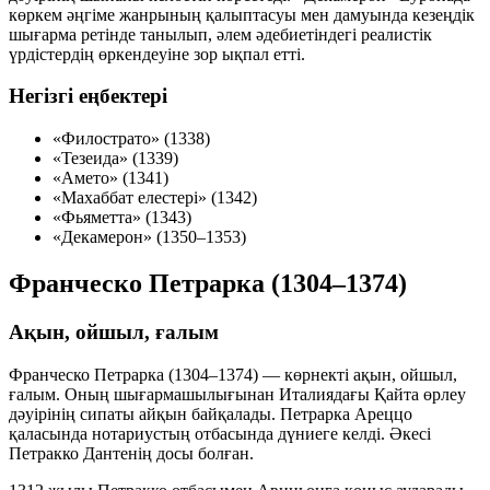
көркем әңгіме жанрының қалыптасуы мен дамуында кезеңдік
шығарма ретінде танылып, әлем әдебиетіндегі реалистік
үрдістердің өркендеуіне зор ықпал етті.
Негізгі еңбектері
«Филострато»
(1338)
«Тезеида»
(1339)
«Амето»
(1341)
«Махаббат елестері»
(1342)
«Фьяметта»
(1343)
«Декамерон»
(1350–1353)
Франческо Петрарка (1304–1374)
Ақын, ойшыл, ғалым
Франческо Петрарка (1304–1374) — көрнекті ақын, ойшыл,
ғалым. Оның шығармашылығынан Италиядағы Қайта өрлеу
дәуірінің сипаты айқын байқалады. Петрарка Ареццо
қаласында нотариустың отбасында дүниеге келді. Әкесі
Петракко Дантенің досы болған.