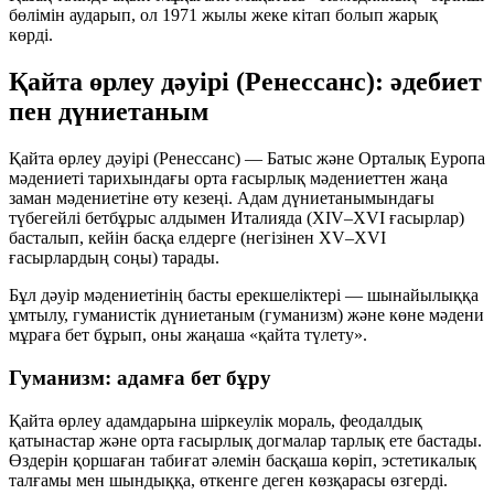
бөлімін аударып, ол 1971 жылы жеке кітап болып жарық
көрді.
Қайта өрлеу дәуірі (Ренессанс): әдебиет
пен дүниетаным
Қайта өрлеу дәуірі (Ренессанс) — Батыс және Орталық Еуропа
мәдениеті тарихындағы орта ғасырлық мәдениеттен жаңа
заман мәдениетіне өту кезеңі. Адам дүниетанымындағы
түбегейлі бетбұрыс алдымен Италияда (XIV–XVI ғасырлар)
басталып, кейін басқа елдерге (негізінен XV–XVI
ғасырлардың соңы) тарады.
Бұл дәуір мәдениетінің басты ерекшеліктері — шынайылыққа
ұмтылу, гуманистік дүниетаным (гуманизм) және көне мәдени
мұраға бет бұрып, оны жаңаша «қайта түлету».
Гуманизм: адамға бет бұру
Қайта өрлеу адамдарына шіркеулік мораль, феодалдық
қатынастар және орта ғасырлық догмалар тарлық ете бастады.
Өздерін қоршаған табиғат әлемін басқаша көріп, эстетикалық
талғамы мен шындыққа, өткенге деген көзқарасы өзгерді.