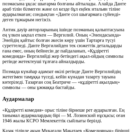
поэмасына ұқсас шығарма болғаны айтылады. Алайда Данте
араб тілін білмеген және ол кезде бұл еңбек итальян тіліне
аударылмаған; сондықтан «Данте сол шығармаға сүйенді»
деген тұжырым негізсіз.
Антик дәуір авторларының ішінде поэманың қалыптасуына
ең үлкен ықпал еткен — Вергилий. Оның «Энеидасында»
Энейдің қайтыс болған әкесін көру үшін Тартарға түсуі
суреттеледі. Данте Вергилийден тек сюжеттік детальдарды
ғана емес, оның бейнесін де пайдаланып, «Құдіретті
комедияда» Вергилийді жер бетіндегі ақыл-ойдың символы
ретінде жетектеуші тұлғаға айналдырды.
Поэмада күнәһар адамзат өкілі ретінде Данте Вергилийдің
жетегімен тамұққа түседі, кейін күнәдан тазарту тауына
көтеріледі. Тазарған соң Беатриче — «құдіретті ақылдың»
символы — оны ұжмаққа бастайды.
Аудармалар
«Құдіретті комедия» орыс тіліне бірнеше рет аударылған. Ең
танымал аудармалардың бірі — М. Лозинский нұсқасы; оған
1946 жылы КСРО Мемлекеттік сыйлығы берілді.
Қазақ тілінде ақын Мұқағали Мақатаев «Комедияның» бірінші