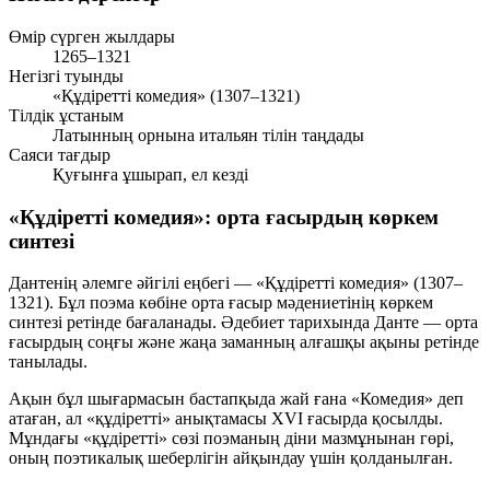
Өмір сүрген жылдары
1265–1321
Негізгі туынды
«Құдіретті комедия» (1307–1321)
Тілдік ұстаным
Латынның орнына итальян тілін таңдады
Саяси тағдыр
Қуғынға ұшырап, ел кезді
«Құдіретті комедия»: орта ғасырдың көркем
синтезі
Дантенің әлемге әйгілі еңбегі — «Құдіретті комедия» (1307–
1321). Бұл поэма көбіне орта ғасыр мәдениетінің көркем
синтезі ретінде бағаланады. Әдебиет тарихында Данте — орта
ғасырдың соңғы және жаңа заманның алғашқы ақыны ретінде
танылады.
Ақын бұл шығармасын бастапқыда жай ғана «Комедия» деп
атаған, ал «құдіретті» анықтамасы XVI ғасырда қосылды.
Мұндағы «құдіретті» сөзі поэманың діни мазмұнынан гөрі,
оның поэтикалық шеберлігін айқындау үшін қолданылған.