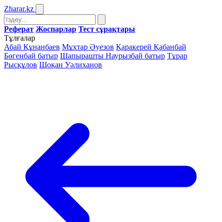
Zharar
.kz
Реферат
Жоспарлар
Тест сұрақтары
Тұлғалар
Абай Құнанбаев
Мұхтар Әуезов
Қаракерей Қабанбай
Бөгенбай батыр
Шапырашты Наурызбай батыр
Тұрар
Рысқұлов
Шоқан Уәлиханов