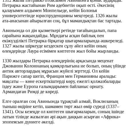
1312 жылы Петракко отбасымен Авиньонға қоныс аударады.
Петрарка жастайынан Рим әдебиетін оқып өсті. Әкесінің
қалауымен алдымен Монпельеде, кейін Болонья
университетінде юриспруденцияны меңгереді. 1326 жылы
ата-анасынан айырылған соң, бұл мамандықтан бас тартады.
Авиньонда ол дін қызметкері ретінде тағайындалып, папа
сарайына жақындайды. Мұндағы асқан байлық пен
екіжүзділікті Петрарка бірқатар шығармаларында әшкереледі.
1327 жылы шіркеуде кездескен сұлу әйел кейін оның
өлеңдерінде Лаура есімімен көптеген жыл бойы жырланды.
1330 жылдары Петрарка өлеңдерінің арқасында меценат
Джованни Колоннаның қамқорлығына ие болып, оның үйінде
антик авторлардың мұрасын жүйелі зерттеді. Ол кейін
Парижге сапар шегіп, Франция мен Германияны аралады:
мақсаты — көне ескерткіштерді көру, ежелгі қолжазбаларды
іздеу және Еуропа ғалымдарымен байланыс орнату.
Армандаған Римді де көреді.
Елге оралған соң Авиньонда тұрақтай алмай, Воклюзаның
тыныш өңіріне кетіп, шамамен төрт жыл өмір сүреді (1337–
1341). Осы кезеңде ол көптеген шығармаларын, соның ішінде
латын тілінде жазылған әрі ақын даңқын асырған «Африка»
эпопеясын дүниеге әкелді.