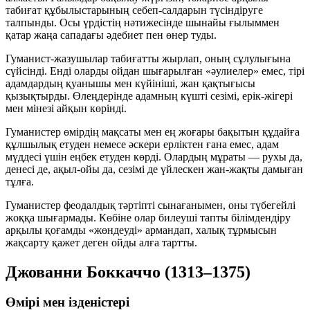
табиғат құбылыстарының себеп-салдарын түсіндіруге
талпынды. Осы үрдістің нәтижесінде шынайы ғылыммен
қатар жаңа сападағы әдебиет пен өнер туды.
Гуманист-жазушылар табиғатты жырлап, оның сұлулығына
сүйсінді. Енді оларды ойдан шығарылған «әулиелер» емес, тірі
адамдардың қуанышы мен күйініші, жан қақтығысы
қызықтырды. Өлеңдерінде адамның күшті сезімі, ерік-жігері
мен мінезі айқын көрінді.
Гуманистер өмірдің мақсаты мен ең жоғары бақытын құдайға
құлшылық етуден немесе әскери ерліктен ғана емес, адам
мүддесі үшін еңбек етуден көрді. Олардың мұраты — рухы да,
денесі де, ақыл-ойы да, сезімі де үйлескен жан-жақты дамыған
тұлға.
Гуманистер феодалдық тәртіпті сынағанымен, оны түбегейлі
жоққа шығармады. Көбіне олар билеуші тапты білімдендіру
арқылы қоғамды «жөндеуді» армандап, халық тұрмысын
жақсарту қажет деген ойды алға тартты.
Джованни Боккаччо (1313–1375)
Өмірі мен ізденістері