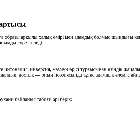
тартысы
а образы арқылы халық өмірі мен адамдық болмыс шындығы кең 
анымды суреттеледі.
е интонация, инверсия, мазмұн өрісі тұрғысынан өзіндік жаңал
, адалдық, достық — оның поэзиясында тұтас адамдық әлемге айн
хани байланыс табиғи әрі берік: