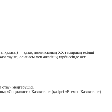
ты қаласы) — қазақ поэзиясының ХХ ғасырдың екінші
а тауып, ол анасы мен әжесінің тәрбиесінде өсті.
 отау» меңгерушісі.
ы; «Социалистік Қазақстан» (қазіргі «Егемен Қазақстан»)