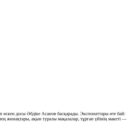
 өскен досы Әбдіке Асанов басқарады. Экспонаттары өте бай:
өлең жинақтары, ақын туралы мақалалар, тұрған үйінің макеті —