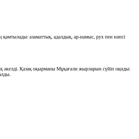
қамтылады: азаматтық, адалдық, ар-намыс, рух пен нәпсі
ық әкелді. Қазақ оқырманы Мұқағали жырларын сүйіп оқиды:
алды.