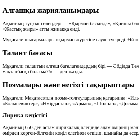
Алғашқы жарияланымдары
Ақынның тұңғыш өлеңдері — «Қырман басында», «Қойшы бала —
«Жастық жыры» атты жинаққа енді.
Мұқағали шығармалары оқырман жүрегіне сәуле түсіреді. Өйткені
Талант бағасы
Мұқағали талантын алғаш бағалағандардың бірі — Әбділда Тәжіб
мақтанбасқа бола ма?!»
— деп жазды.
Поэмалары және негізгі тақырыптары
Мұқағали Мақатаевтың поэма-толғауларының қатарында: «Ильи
«Большевиктер», «Өмірдастан», «Арман», «Шолпан», «Досыма 
Лирика кеңістігі
Ақынның 650-ден астам лирикалық өлеңінде адам өмірінің мәні,
өмірден көрген-білгенін көңіл елегінен өткізіп, шынайы да әсерл