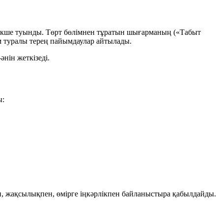
рекше туынды. Төрт бөлімнен тұратын шығарманың («Табыт
лім туралы терең пайымдаулар айтылады.
нін жеткізеді.
ы:
н, жақсылықпен, өмірге іңкәрлікпен байланыстыра қабылдайды.