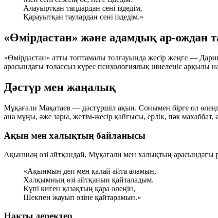
Алауыртқан таңдардан сені іздедім,
Қарауытқан таулардан сені іздедім.»
«Өмірдастан» және адамдық ар-ождан 
«Өмірдастан» атты топтамалы толғауында жесір жеңге — Дариғ
арасындағы толассыз күрес психологиялық шиеленіс арқылы н
Дәстүр мен жаңалық
Мұқағали Мақатаев — дәстүршіл ақын. Сонымен бірге ол өлеңг
ана мұңы, әже зары, жетім-жесір қайғысы, ерлік, пәк махаббат
Ақын мен халықтың байланысы
Ақынның өзі айтқандай, Мұқағали мен халықтың арасындағы ру
«Ақынмын деп мен қалай айта аламын,
Халқымның өзі айтқанын қайталадым.
Күпі киген қазақтың қара өлеңін,
Шекпен жауып өзіне қайтарамын.»
Нақты деректер