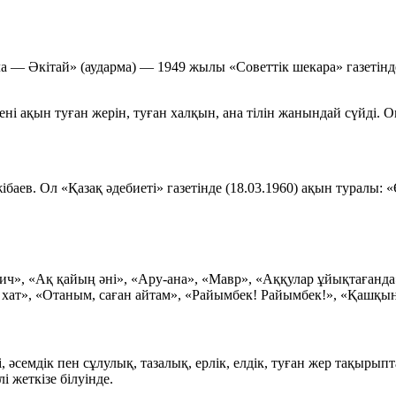
 Әкітай» (аударма) — 1949 жылы «Советтік шекара» газетінде
 ақын туған жерін, туған халқын, ана тілін жанындай сүйді. Оны
аев. Ол «Қазақ әдебиеті» газетінде (18.03.1960) ақын туралы:
«
ч», «Ақ қайың әні», «Ару-ана», «Мавр», «Аққулар ұйықтағанд
хат», «Отаным, саған айтам», «Райымбек! Райымбек!», «Қашқын
 әсемдік пен сұлулық, тазалық, ерлік, елдік, туған жер тақыры
і жеткізе білуінде.