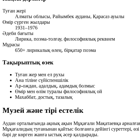
Туған жері
Алматы облысы, Райымбек ауданы, Қарасаз ауылы
Өмір сүрген жылдары
1931–1976
Әдеби бағыты
Лирика, поэма-толғау, философиялық реквием
Мұрасы
650+ лирикалық өлең, бірқатар поэма
Тақырыптық өзек
Туған жер мен ел рухы
Ана тіліне сүйіспеншілік
Ар-ождан, адалдық, адамдық болмыс
Өмір мен өлім туралы философиялық ой
Махаббат, достық, тазалық
Музей және тірі естелік
Аудан орталығында ақиық ақын Мұқағали Мақатаевқа арналған 
Мұқағалидың туғанынан қайтыс болғанға дейінгі суреттері, өзі
бәрі де көрген жанға ыстық әсер қалдырады.