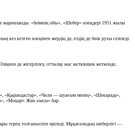
 жарияланды. «Інімнің ойы», «Шебер» өлеңдері 1951 жылы
ң кез келген өлеңінен жердің де, елдің де биік рухы сезіледі.
Өзіңнен де жігерлілеу, оттылау жас жеткіншек жеткенде,
а», «Қырандастар», «Чили — шуағым менің», «Шекарада»,
», «Моцарт. Жан азасы» бар.
птары терең толғаныспен өріледі. Мұқағалидың шеберлігі —