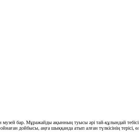
музей бар. Мұражайды ақынның туысы әрі тай-құлындай тебісіп
 ойнаған дойбысы, аңға шыққанда атып алған түлкісінің терісі, 