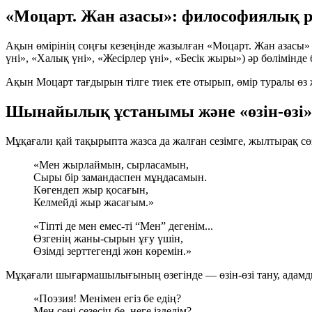
«Моцарт. Жан азасы»: философиялық 
Ақын өмірінің соңғы кезеңінде жазылған «Моцарт. Жан азасы
үні», «Халық үні», «Жесірлер үні», «Бесік жыры») әр бөлімінде 
Ақын Моцарт тағдырын тілге тиек ете отырып, өмір туралы өз 
Шынайылық ұстанымы және «өзін-өзі» 
Мұқағали қай тақырыпта жазса да жалған сезімге, жылтырақ с
«Мен жырлаймын, сырласамын,
Сыры бір замандаспен мұңдасамын.
Көгендеп жыр қосағын,
Келмейді жыр жасағым.»
«Тіпті де мен емес-ті “Мен” дегенім...
Өзгенің жаны-сырын ұғу үшін,
Өзімді зерттегенді жөн көремін.»
Мұқағали шығармашылығының өзегінде — өзін-өзі тану, адамды
«Поэзия! Менімен егіз бе едің?
Мен сені сезесің бе, неге іздедім?