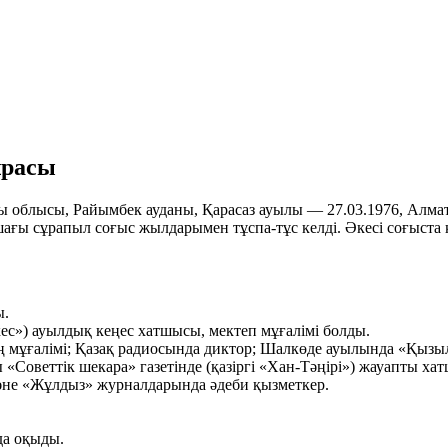
ұрасы
 облысы, Райымбек ауданы, Қарасаз ауылы — 27.03.1976, Алма
ы сұрапыл соғыс жылдарымен тұспа-тұс келді. Әкесі соғыста қаз
ы.
ес») ауылдық кеңес хатшысы, мектеп мұғалімі болды.
ң мұғалімі; Қазақ радиосында диктор; Шалкөде ауылында «Қызыл
оветтік шекара» газетінде (қазіргі «Хан-Тәңірі») жауапты хатш
 және «Жұлдыз» журналдарында әдеби қызметкер.
да оқыды.