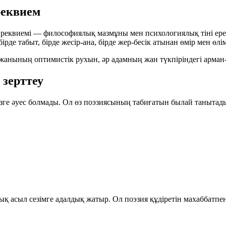
реквием
» реквиемі — философиялық мазмұны мен психологиялық тіні е
бірде табыт, бірде жесір-ана, бірде жер-бесік атынан өмір мен ө
жанының оптимистік рухын, әр адамның жан түкпіріндегі арман-ә
зерттеу
өзге әуес болмады. Ол өз поэзиясының табиғатын былай танытад
қ асыл сезімге адалдық жатыр. Ол поэзия құдіретін махаббатпе