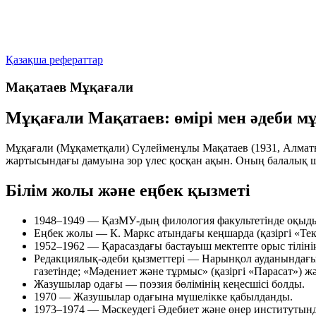
Қазақша рефераттар
Мақатаев Мұқағали
Мұқағали Мақатаев: өмірі мен әдеби м
Мұқағали (Мұқаметқали) Сүлейменұлы Мақатаев (1931, Алматы
жартысындағы дамуына зор үлес қосқан ақын. Оның балалық шағ
Білім жолы және еңбек қызметі
1948–1949
— ҚазМУ-дың филология факультетінде оқыд
Еңбек жолы
— К. Маркс атындағы кеңшарда (қазіргі «Тек
1952–1962
— Қарасаздағы бастауыш мектепте орыс тіліні
Редакциялық-әдеби қызметтері
— Нарынқол ауданындағы «С
газетінде; «Мәдениет және тұрмыс» (қазіргі «Парасат»)
Жазушылар одағы
— поэзия бөлімінің кеңесшісі болды.
1970
— Жазушылар одағына мүшелікке қабылданды.
1973–1974
— Мәскеудегі Әдебиет және өнер институтын