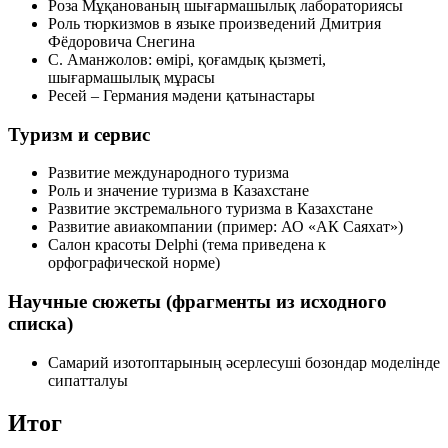
Роза Мұқанованың шығармашылық лабораториясы
Роль тюркизмов в языке произведений Дмитрия
Фёдоровича Снегина
С. Аманжолов: өмірі, қоғамдық қызметі,
шығармашылық мұрасы
Ресей – Германия мәдени қатынастары
Туризм и сервис
Развитие международного туризма
Роль и значение туризма в Казахстане
Развитие экстремального туризма в Казахстане
Развитие авиакомпании (пример: АО «АК Саяхат»)
Салон красоты Delphi (тема приведена к
орфографической норме)
Научные сюжеты (фрагменты из исходного
списка)
Самарий изотоптарының әсерлесуші бозондар моделінде
сипатталуы
Итог