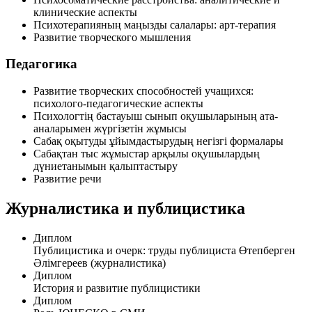
клинические аспекты
Психотерапияның маңызды салалары: арт-терапия
Развитие творческого мышления
Педагогика
Развитие творческих способностей учащихся:
психолого-педагогические аспекты
Психологтің бастауыш сынып оқушыларының ата-
аналарымен жүргізетін жұмысы
Сабақ оқытуды ұйымдастырудың негізгі формалары
Сабақтан тыс жұмыстар арқылы оқушылардың
дүниетанымын қалыптастыру
Развитие речи
Журналистика и публицистика
Диплом
Публицистика и очерк: труды публициста Өтепберген
Әлімгереев (журналистика)
Диплом
История и развитие публицистики
Диплом