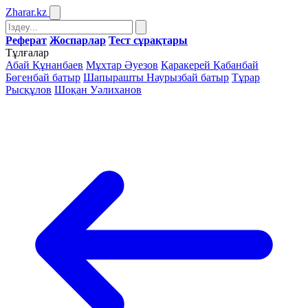
Zharar
.kz
Реферат
Жоспарлар
Тест сұрақтары
Тұлғалар
Абай Құнанбаев
Мұхтар Әуезов
Қаракерей Қабанбай
Бөгенбай батыр
Шапырашты Наурызбай батыр
Тұрар
Рысқұлов
Шоқан Уәлиханов