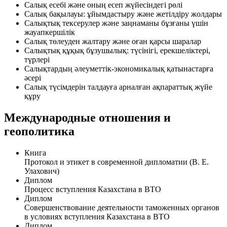
Салық есебі және оның есеп жүйесіндегі рөлі
Салық бақылауы: ұйымдастыру және жетілдіру жолдары
Салықтық тексерулер және заңнаманы бұзғаны үшін
жауапкершілік
Салық төлеуден жалтару және оған қарсы шаралар
Салықтық құқық бұзушылық: түсінігі, ерекшеліктері,
түрлері
Салықтардың әлеуметтік-экономикалық қатынастарға
әсері
Салық түсімдерін талдауға арналған ақпараттық жүйе
құру
Международные отношения и
геополитика
Книга
Протокол и этикет в современной дипломатии (В. Е.
Улахович)
Диплом
Процесс вступления Казахстана в ВТО
Диплом
Совершенствование деятельности таможенных органов
в условиях вступления Казахстана в ВТО
Диплом