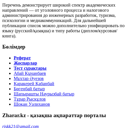
Перечень демонстрирует широкий спектр академических
направлений — от уголовного процесса и налогового
администрирования до инженерных разработок, туризма,
психологии и медиакоммуникаций. Для дальнейшей
публикации список можно дополнительно унифицировать по
языку (русский/қазақша) и типу работы (диплом/курсовая/
книга).
Бөлімдер
Реферат
Жоспарлар
Тест сұрақтары
Абай Құнанбаев
Мұхтар Әуезов
Қаракерей Қабанбай
Бөгенбай батыр
Шапырашты Наурызбай батыр
Тұрар Рысқұлов
Шоқан Уәлиханов
Zharar.kz - қазақша ақпараттар порталы
riskk21@gmail.com