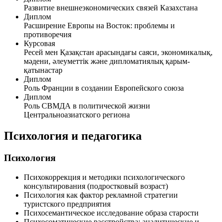
Развитие внешнеэкономических связей Казахстана
Диплом
Расширение Европы на Восток: проблемы и
противоречия
Курсовая
Ресей мен Қазақстан арасындағы саяси, экономикалық,
мәдени, әлеуметтік және дипломатиялық қарым-
қатынастар
Диплом
Роль Франции в создании Европейского союза
Диплом
Роль СВМДА в политической жизни
Центральноазиатского региона
Психология и педагогика
Психология
Психокоррекция и методики психологического
консультирования (подростковый возраст)
Психология как фактор рекламной стратегии
туристского предприятия
Психосемантическое исследование образа старости
Психосоматические расстройства: аналитические и