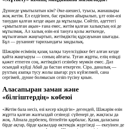
Дүниеде ұмытылатын кім? Әке-шешесі, туысы, жанашыры
жоқ жетім. Ел елдігінен, бас еркінен айырылып, ұлт өзін-өзі
танудан қалған кезде ақын да мұтылады. Сөйтіп, әдеттегі
«ұмытылған ақын» ғана емес, жетім қалған халықтың өзі де
мұтылмақ. Ал халық өзін-өзі тануға қолы жеткенде,
мұтылғанын жаңғыртып, жетімдіктің құрсауынан шығады.
Бұл — руханият тарихындағы заңдылық.
Шәкәрім есімінің қазақ халқы тәуелсіздікке бет алған кезде
қайта жаңғыруы — соның айғағы. Туған жұрты, елің өзіңді
қажет етпеген соң, жетімдікті сезінбеу мүмкін емес. Дәл
осындай күйді Абай да бастан өткерген. Сірә, даналық —
рухтың азапқа түсу жолы шығар: рух күйзелмей, сана
сергімей, дүние болмысын сезіп-түсіну қиын.
Аласапыран заман және
«білгіштердің» көбеюі
«Жетім бала иесіз, өзі кесер кіндігін» дегендей, Шәкәрім өзін
жұртта қалған жалғыздай сезінеді: сүйенері де, жақтасы да
жоқ. Айнала дүрбелең, бітпейтін қарбалас. Қазақ даласына
бірде ақтар, бірде қызылдар өктемдік жүргізеді — екеуінен де