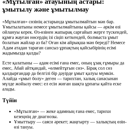
«Мұтылған» атауының астары:
ұмытылу және ұмытылмау
«Мұтылған» сөзінің астарында ұмытылмайтын мән бар.
Ұмытылатыны немесе ұмытылмайтыны қайсы — әркім өзі
ойлануы керек. Өз-өзінен жапырақ сарғайып жерге түскендей,
құмға жауған нөсердің ізі сіңіп кеткендей, болмыста ұмыт
болатын жайлар аз ба? Оған кім айрықша мән береді? Немесе
Адам атадан тараған сансыз ұрпақтың қайсыбірінің есімі
жадымызда қалды?
Есте қалатыны — адам есімі ғана емес, оның ұзақ ғұмыры да
емес, Абай айтқандай,
«өлмейтұғын сөз»
. Бірақ сол сөз
қалдырғандар да белгілі бір дәуірде ұмыт қалуы мүмкін.
Алайда «ұмыт болу» деген — тарихтан, халық санасынан
мүлде жойылу емес: ел есін жиған шақта ұрпағы қайта еске
алады.
Түйін
«Мұтылған»
— жеке адамның ғана емес, тарихи
кезеңнің де диагнозы.
Ұмыттыру — саяси әрекет; жаңғырту — халықтың
өзін-
өзі тануы
.