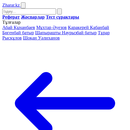
Zharar
.kz
Реферат
Жоспарлар
Тест сұрақтары
Тұлғалар
Абай Құнанбаев
Мұхтар Әуезов
Қаракерей Қабанбай
Бөгенбай батыр
Шапырашты Наурызбай батыр
Тұрар
Рысқұлов
Шоқан Уәлиханов