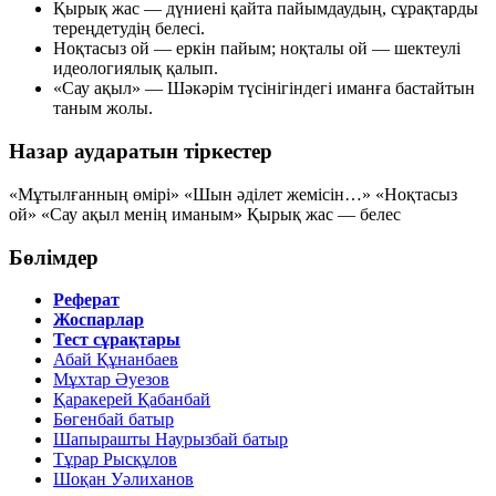
Қырық жас
— дүниені қайта пайымдаудың, сұрақтарды
тереңдетудің белесі.
Ноқтасыз ой
— еркін пайым; ноқталы ой — шектеулі
идеологиялық қалып.
«Сау ақыл»
— Шәкәрім түсінігіндегі иманға бастайтын
таным жолы.
Назар аударатын тіркестер
«Мұтылғанның өмірі»
«Шын әділет жемісін…»
«Ноқтасыз
ой»
«Сау ақыл менің иманым»
Қырық жас — белес
Бөлімдер
Реферат
Жоспарлар
Тест сұрақтары
Абай Құнанбаев
Мұхтар Әуезов
Қаракерей Қабанбай
Бөгенбай батыр
Шапырашты Наурызбай батыр
Тұрар Рысқұлов
Шоқан Уәлиханов