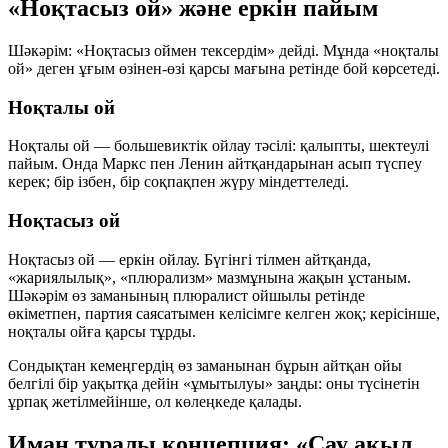
«Ноқтасыз ой» және еркін пайым
Шәкәрім:
«Ноқтасыз оймен тексердім»
дейді. Мұнда «ноқталы
ой» деген ұғым өзінен-өзі қарсы мағына ретінде бой көрсетеді.
Ноқталы ой
Ноқталы ой — большевиктік ойлау тәсілі: қалыпты, шектеулі
пайым. Онда Маркс пен Ленин айтқандарынан асып түспеу
керек; бір ізбен, бір соқпақпен жүру міндеттеледі.
Ноқтасыз ой
Ноқтасыз ой — еркін ойлау. Бүгінгі тілмен айтқанда,
«жариялылық», «плюрализм» мазмұнына жақын ұстаным.
Шәкәрім өз заманының плюралист ойшылы ретінде
өкіметпен, партия саясатымен келісімге келген жоқ; керісінше,
ноқталы ойға қарсы тұрды.
Сондықтан кемеңгердің өз заманынан бұрын айтқан ойы
белгілі бір уақытқа дейін «ұмытылуы» заңды: оны түсінетін
ұрпақ жетілмейінше, ол көлеңкеде қалады.
Иман туралы концепция: «Сау ақыл