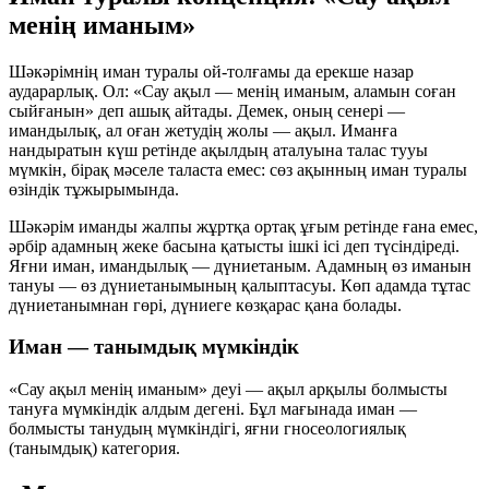
менің иманым»
Шәкәрімнің иман туралы ой-толғамы да ерекше назар
аударарлық. Ол:
«Сау ақыл — менің иманым, аламын соған
сыйғанын»
деп ашық айтады. Демек, оның сенері —
имандылық, ал оған жетудің жолы — ақыл. Иманға
нандыратын күш ретінде ақылдың аталуына талас тууы
мүмкін, бірақ мәселе таласта емес: сөз ақынның иман туралы
өзіндік тұжырымында.
Шәкәрім иманды жалпы жұртқа ортақ ұғым ретінде ғана емес,
әрбір адамның жеке басына қатысты ішкі ісі
деп түсіндіреді.
Яғни иман, имандылық — дүниетаным. Адамның өз иманын
тануы — өз дүниетанымының қалыптасуы. Көп адамда тұтас
дүниетанымнан гөрі, дүниеге көзқарас қана болады.
Иман — танымдық мүмкіндік
«Сау ақыл менің иманым» деуі — ақыл арқылы болмысты
тануға мүмкіндік алдым дегені. Бұл мағынада иман —
болмысты танудың мүмкіндігі, яғни гносеологиялық
(танымдық) категория.