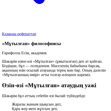
Қазақша рефераттар
«Мұтылған» философиясы
Ғарифолла Есім, академик
Шәкәрім өзіне-өзі
«Мұтылған»
(ұмытылған) деп ат қойған.
Біздіңше, бұл — псевдоним. Мәселенің байыбына барсақ,
ақынның өзін осылай атауында терең мән бар. Оның дәлелін
«Мұтылғанның өмірі»
атты толғау-өлеңнен көреміз.
Өзін-өзі «Мұтылған» атаудың уәжі
Шәкәрім бұл аттың себебін өзі былай түйіндейді:
Жаралы жаным шықсын деп,
Қара жер мені жұтсын деп,