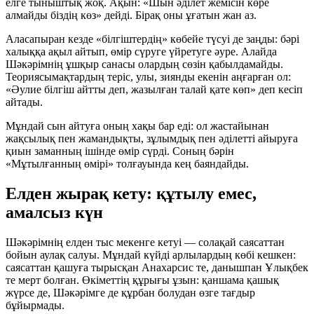
елге тыныштық жоқ. Ақын:
«Шын әділет жемісін көре
алмайды біздің көз»
дейді. Бірақ оны ұғатын жан аз.
Аласапыран кезде «білгіштердің» көбейе түсуі де заңды: бәрі
халыққа ақыл айтып, өмір сүруге үйретуге әуре. Алайда
Шәкәрімнің ұшқыр санасы олардың сөзін қабылдамайды.
Теориясымақтардың теріс, улы, зиянды екенін аңғарған ол:
«Әулие білгіш айтты деп, жазылған талай қате көп»
деп кесіп
айтады.
Мұндай сын айтуға оның хақы бар еді: ол жастайынан
жақсылық пен жамандықты, зұлымдық пен әділетті айыруға
қиын заманның ішінде өмір сүрді. Соның бәрін
«Мұтылғанның өмірі»
толғауында кең баяндайды.
Елден жырақ кету: құтылу емес,
амалсыз күн
Шәкәрімнің елден тыс мекенге кетуі — солақай саясаттан
бойын аулақ салуы. Мұндай күйді арлылардың көбі кешкен:
саясаттан қашуға тырысқан Анахарсис те, данышпан Ұлықбек
те мерт болған. Өкіметтің құрығы ұзын: қаншама қашық
жүрсе де, Шәкәрімге де құрбан болудан өзге тағдыр
бұйырмады.