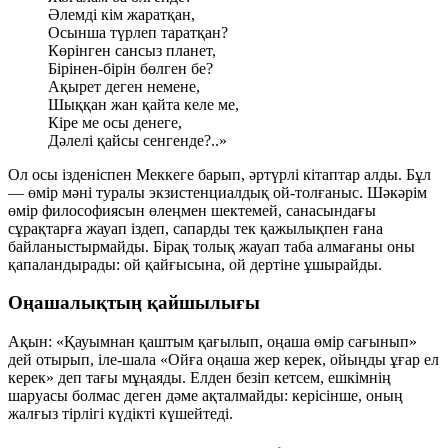
Әлемді кім жаратқан,
Осынша түрлеп таратқан?
Көрінген сансыз планет,
Бірінен-бірін бөлген бе?
Ақырет деген немене,
Шыққан жан қайта келе ме,
Кіре ме осы денеге,
Дәлелі қайсы сенгенде?..»
Ол осы ізденіспен Меккеге барып, әртүрлі кітаптар алды. Бұл
— өмір мәні туралы экзистенциалдық ой-толғаныс. Шәкәрім
өмір философиясын өлеңмен шектемей, санасындағы
сұрақтарға жауап іздеп, сапарды тек қажылықпен ғана
байланыстырмайды. Бірақ толық жауап таба алмағаны оны
қапаландырады: ой қайғысына, ой дертіне ұшырайды.
Оңашалықтың қайшылығы
Ақын:
«Қауымнан қаштым қағылып, оңаша өмір сағынып»
дей отырып, іле-шала
«Ойға оңаша жер керек, ойыңды ұғар ел
керек»
деп тағы мұңаяды. Елден безіп кетсем, ешкімнің
шаруасы болмас деген дәме ақталмайды: керісінше, оның
жалғыз тірлігі күдікті күшейтеді.