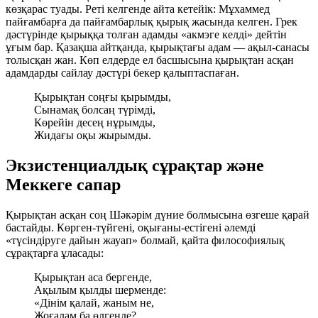
көзқарас туады. Реті келгенде айта кетейік: Мұхаммед
пайғамбарға да пайғамбарлық қырық жасында келген. Грек
дәстүрінде қырыққа толған адамды «акмэге келді» дейтін
ұғым бар. Қазақша айтқанда, қырықтағы адам — ақыл-санасы
толысқан жан. Көп елдерде ел басшысына қырықтан асқан
адамдарды сайлау дәстүрі бекер қалыптаспаған.
Қырықтан соңғы қырымды,
Сынамақ болсаң түрімді,
Көрейін десең нұрымды,
Жидағы оқы жырымды.
Экзистенциалдық сұрақтар және
Меккеге сапар
Қырықтан асқан соң Шәкәрім дүние болмысына өзгеше қарай
бастайды. Көрген-түйгені, оқығаны-естігені әлемді
«түсіндіруге дайын жауап» болмай, қайта философиялық
сұрақтарға ұласады:
Қырықтан аса бергенде,
Ақылым қылды шерменде:
«Дінім қалай, жаным не,
Жоғалам ба өлгенде?