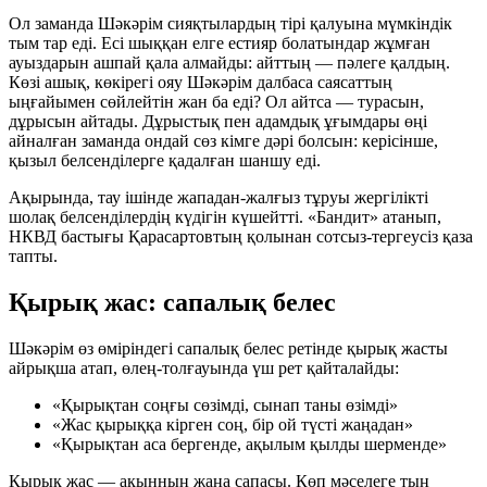
Ол заманда Шәкәрім сияқтылардың тірі қалуына мүмкіндік
тым тар еді. Есі шыққан елге естияр болатындар жұмған
ауыздарын ашпай қала алмайды: айттың — пәлеге қалдың.
Көзі ашық, көкірегі ояу Шәкәрім далбаса саясаттың
ыңғайымен сөйлейтін жан ба еді? Ол айтса — турасын,
дұрысын айтады. Дұрыстық пен адамдық ұғымдары өңі
айналған заманда ондай сөз кімге дәрі болсын: керісінше,
қызыл белсенділерге қадалған шаншу еді.
Ақырында, тау ішінде жападан-жалғыз тұруы жергілікті
шолақ белсенділердің күдігін күшейтті. «Бандит» атанып,
НКВД бастығы Қарасартовтың қолынан сотсыз-тергеусіз қаза
тапты.
Қырық жас: сапалық белес
Шәкәрім өз өміріндегі сапалық белес ретінде
қырық жасты
айрықша атап, өлең-толғауында үш рет қайталайды:
«Қырықтан соңғы сөзімді, сынап таны өзімді»
«Жас қырыққа кірген соң, бір ой түсті жаңадан»
«Қырықтан аса бергенде, ақылым қылды шерменде»
Қырық жас — ақынның жаңа сапасы. Көп мәселеге тың