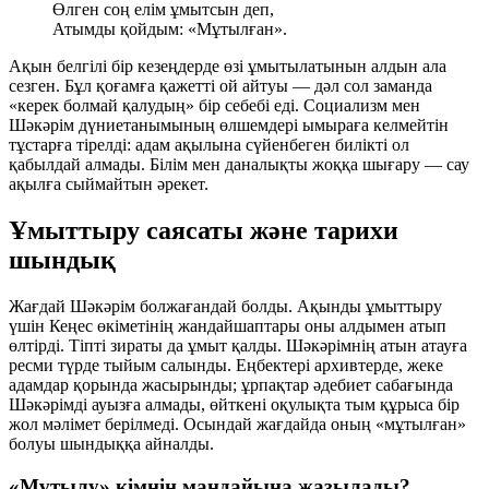
Өлген соң елім ұмытсын деп,
Атымды қойдым: «Мұтылған».
Ақын белгілі бір кезеңдерде өзі ұмытылатынын алдын ала
сезген. Бұл қоғамға қажетті ой айтуы — дәл сол заманда
«керек болмай қалудың» бір себебі еді. Социализм мен
Шәкәрім дүниетанымының өлшемдері ымыраға келмейтін
тұстарға тірелді: адам ақылына сүйенбеген билікті ол
қабылдай алмады. Білім мен даналықты жоққа шығару — сау
ақылға сыймайтын әрекет.
Ұмыттыру саясаты және тарихи
шындық
Жағдай Шәкәрім болжағандай болды. Ақынды ұмыттыру
үшін Кеңес өкіметінің жандайшаптары оны алдымен атып
өлтірді. Тіпті зираты да ұмыт қалды. Шәкәрімнің атын атауға
ресми түрде тыйым салынды. Еңбектері архивтерде, жеке
адамдар қорында жасырынды; ұрпақтар әдебиет сабағында
Шәкәрімді ауызға алмады, өйткені оқулықта тым құрыса бір
жол мәлімет берілмеді. Осындай жағдайда оның «мұтылған»
болуы шындыққа айналды.
«Мұтылу» кімнің маңдайына жазылады?