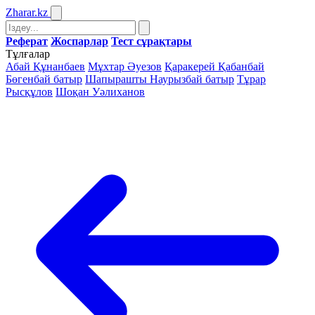
Zharar
.kz
Реферат
Жоспарлар
Тест сұрақтары
Тұлғалар
Абай Құнанбаев
Мұхтар Әуезов
Қаракерей Қабанбай
Бөгенбай батыр
Шапырашты Наурызбай батыр
Тұрар
Рысқұлов
Шоқан Уәлиханов