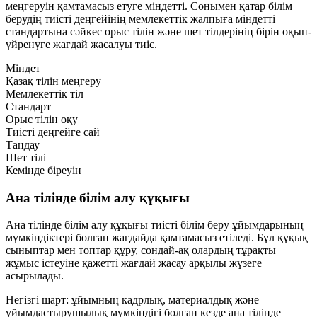
меңгеруін қамтамасыз етуге міндетті. Сонымен қатар білім
берудің тиісті деңгейінің мемлекеттік жалпыға міндетті
стандартына сәйкес орыс тілін және шет тілдерінің бірін оқып-
үйренуге жағдай жасалуы тиіс.
Міндет
Қазақ тілін меңгеру
Мемлекеттік тіл
Стандарт
Орыс тілін оқу
Тиісті деңгейге сай
Таңдау
Шет тілі
Кемінде біреуін
Ана тілінде білім алу құқығы
Ана тілінде білім алу құқығы тиісті білім беру ұйымдарының
мүмкіндіктері болған жағдайда қамтамасыз етіледі. Бұл құқық
сыныптар мен топтар құру, сондай-ақ олардың тұрақты
жұмыс істеуіне қажетті жағдай жасау арқылы жүзеге
асырылады.
Негізгі шарт:
ұйымның кадрлық, материалдық және
ұйымдастырушылық мүмкіндігі болған кезде ана тілінде