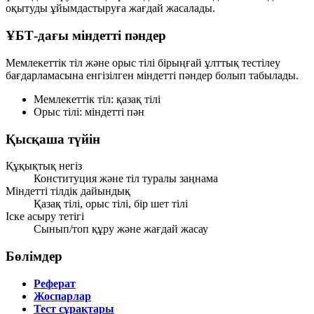
оқытуды ұйымдастыруға жағдай жасалады.
ҰБТ-дағы міндетті пәндер
Мемлекеттік тіл және орыс тілі бірыңғай ұлттық тестілеу
бағдарламасына енгізілген міндетті пәндер болып табылады.
Мемлекеттік тіл:
қазақ тілі
Орыс тілі:
міндетті пән
Қысқаша түйін
Құқықтық негіз
Конституция және тіл туралы заңнама
Міндетті тілдік дайындық
Қазақ тілі, орыс тілі, бір шет тілі
Іске асыру тетігі
Сынып/топ құру және жағдай жасау
Бөлімдер
Реферат
Жоспарлар
Тест сұрақтары