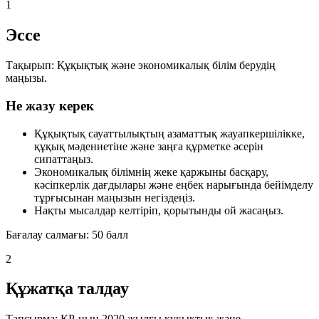
1
Эссе
Тақырып:
Құқықтық және экономикалық білім берудің
маңызы.
Не жазу керек
Құқықтық сауаттылықтың азаматтық жауапкершілікке,
құқық мәдениетіне және заңға құрметке әсерін
сипаттаңыз.
Экономикалық білімнің жеке қаржыны басқару,
кәсіпкерлік дағдылары және еңбек нарығында бейімделу
тұрғысынан маңызын негіздеңіз.
Нақты мысалдар келтіріп, қорытынды ой жасаңыз.
Бағалау салмағы:
50 балл
2
Құжатқа талдау
Тапсырма:
ҚР-ның 2020 жылғы құқықтық және