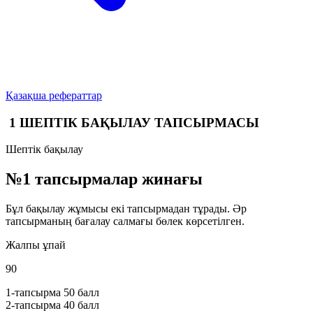
Қазақша рефераттар
1 ШЕПТІК БАҚЫЛАУ ТАПСЫРМАСЫ
Шептік бақылау
№1 тапсырмалар жинағы
Бұл бақылау жұмысы екі тапсырмадан тұрады. Әр
тапсырманың бағалау салмағы бөлек көрсетілген.
Жалпы ұпай
90
1-тапсырма
50 балл
2-тапсырма
40 балл