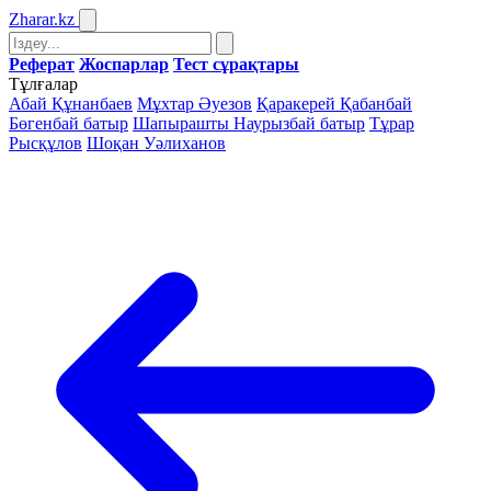
Zharar
.kz
Реферат
Жоспарлар
Тест сұрақтары
Тұлғалар
Абай Құнанбаев
Мұхтар Әуезов
Қаракерей Қабанбай
Бөгенбай батыр
Шапырашты Наурызбай батыр
Тұрар
Рысқұлов
Шоқан Уәлиханов