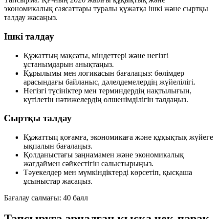
экономикалық саясаттары туралы құжатқа
ішкі
және
сыртқы
талдау жасаңыз.
Ішкі талдау
Құжаттың мақсаты, міндеттері және негізгі
ұстанымдарын анықтаңыз.
Құрылымы мен логикасын бағалаңыз: бөлімдер
арасындағы байланыс, дәлелдемелердің жүйелілігі.
Негізгі түсініктер мен терминдердің нақтылығын,
күтілетін нәтижелердің өлшенімділігін талдаңыз.
Сыртқы талдау
Құжаттың қоғамға, экономикаға және құқықтық жүйеге
ықпалын бағалаңыз.
Қолданыстағы заңнамамен және экономикалық
жағдаймен сәйкестігін салыстырыңыз.
Тәуекелдер мен мүмкіндіктерді көрсетіп, қысқаша
ұсыныстар жасаңыз.
Бағалау салмағы:
40 балл
Тапсыруға арналған қысқа чек-парақ