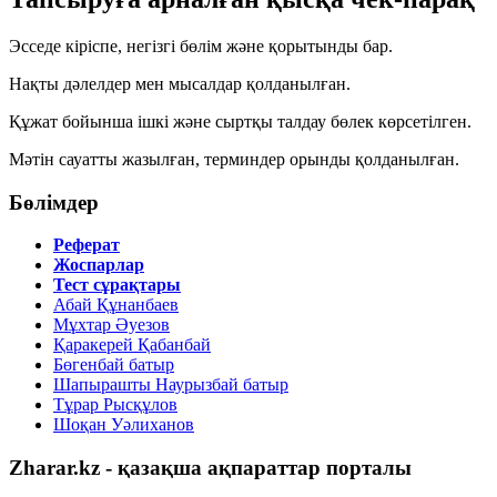
Эсседе кіріспе, негізгі бөлім және қорытынды бар.
Нақты дәлелдер мен мысалдар қолданылған.
Құжат бойынша ішкі және сыртқы талдау бөлек көрсетілген.
Мәтін сауатты жазылған, терминдер орынды қолданылған.
Бөлімдер
Реферат
Жоспарлар
Тест сұрақтары
Абай Құнанбаев
Мұхтар Әуезов
Қаракерей Қабанбай
Бөгенбай батыр
Шапырашты Наурызбай батыр
Тұрар Рысқұлов
Шоқан Уәлиханов
Zharar.kz - қазақша ақпараттар порталы