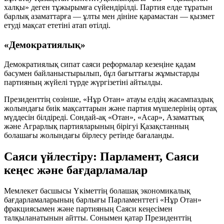
халқы» деген тұжырымға сүйендірілді. Партия елде тұратын
барлық азаматтарға — ұлты мен дініне қарамастан — қызмет
етуді мақсат ететіні атап өтілді.
«Демократиялық»
Демократиялық сипат саяси реформалар кезеңіне қадам
басумен байланыстырылып, бұл бағыттағы жұмыстарды
партияның жүйелі түрде жүргізетіні айтылды.
Президенттің сөзінше, «Нұр Отан» атауы елдің жасампаздық
жолындағы биік мақсаттарын және партия мүшелерінің ортақ
мүддесін білдіреді. Сондай-ақ «Отан», «Асар», Азаматтық
және Аграрлық партияларының бірігуі Қазақстанның
болашағы жолындағы бірлесу ретінде бағаланды.
Саяси үйлестіру: Парламент, Саяси
кеңес және бағдарламалар
Мемлекет басшысы Үкіметтің болашақ экономикалық
бағдарламаларының барлығы Парламенттегі «Нұр Отан»
фракциясымен және партияның Саяси кеңесімен
талқыланатынын айтты. Сонымен қатар Президенттің