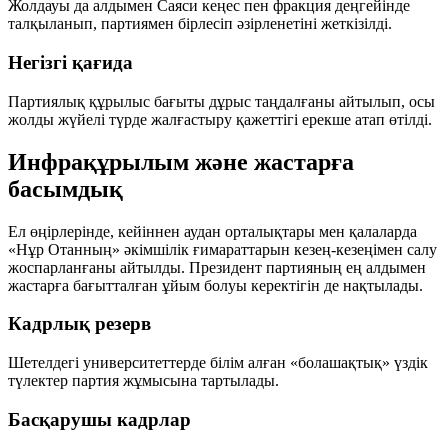
Жолдауы да алдымен Саяси кеңес пен фракция деңгейінде
талқыланып, партиямен бірлесіп әзірленетіні жеткізілді.
Негізгі қағида
Партиялық құрылыс бағыты дұрыс таңдалғаны айтылып, осы
жолды жүйелі түрде жалғастыру қажеттігі ерекше атап өтілді.
Инфрақұрылым және жастарға
басымдық
Ел өңірлерінде, кейіннен аудан орталықтары мен қалаларда
«Нұр Отанның» әкімшілік ғимараттарын кезең-кезеңімен салу
жоспарланғаны айтылды. Президент партияның ең алдымен
жастарға бағытталған ұйым
болуы керектігін де нақтылады.
Кадрлық резерв
Шетелдегі университеттерде білім алған «болашақтық» үздік
түлектер партия жұмысына тартылады.
Басқарушы кадрлар