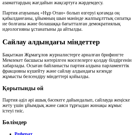
азаматтардың жағдайын жақсартуға жәрдемдесу.
Партия атауының «Нұр Отан» болып өзгеруі қоғамда оң
қабылданғаны, ұйымның шын мәнінде жалпыұлттық сипатқа
ие болғаны және болашаққа бағытталған демократиялық
идеологияны ұстанатыны да айтылды.
Сайлау алдындағы міндеттер
Бақытжан Жұмағұлов журналистерге арналған брифингте
Мемлекет басшысы көтерілген мәселелерге қолдау білдіргенін
хабарлады. Осыған байланысты партия алдына
парламенттік
фракцияны күшейту
және
сайлау алдындағы кезеңде
жұмысты белсендіру
міндеттері қойылды.
Қорытынды ой
Партия әділ әрі ашық бәсекеге дайындалып, сайлауда жеңіске
жету үшін ұйымдық және саяси тұрғыдан жинақы жұмыс
істеуі тиіс.
Бөлімдер
Реферат