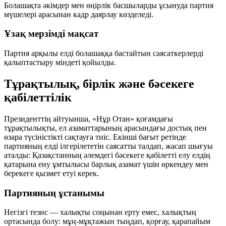
Болашақта әкімдер мен өңірлік басшыларды ұсынуда партия
мүшелері арасынан кадр даярлау көзделеді.
Ұзақ мерзімді мақсат
Партия арқылы елді болашаққа бастайтын саясаткерлерді
қалыптастыру міндеті қойылды.
Тұрақтылық, бірлік және бәсекеге
қабілеттілік
Президенттің айтуынша, «Нұр Отан» қоғамдағы
тұрақтылықты, ел азаматтарының арасындағы достық пен
өзара түсіністікті сақтауға тиіс. Екінші бағыт ретінде
партияның елді ілгерілететін саясатты талдап, жасап шығуы
аталды: Қазақстанның әлемдегі бәсекеге қабілетті елу елдің
қатарына ену ұмтылысы барлық азамат үшін өркендеу мен
берекеге қызмет етуі керек.
Партияның ұстанымы
Негізгі тезис — халықты соңынан ерту емес, халықтың
ортасында болу: мұң-мұқтажын тыңдап, қорғау, қарапайым