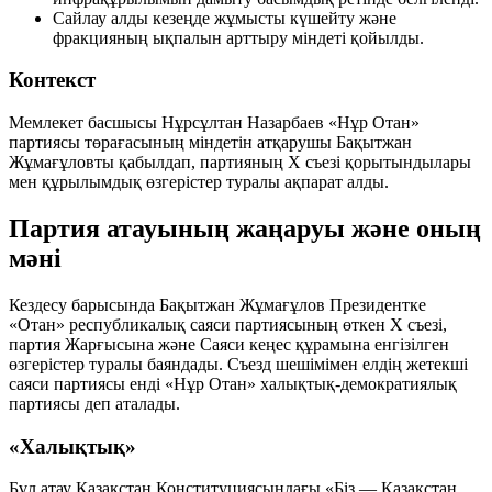
Сайлау алды кезеңде жұмысты күшейту және
фракцияның ықпалын арттыру міндеті қойылды.
Контекст
Мемлекет басшысы Нұрсұлтан Назарбаев «Нұр Отан»
партиясы төрағасының міндетін атқарушы Бақытжан
Жұмағұловты қабылдап, партияның Х съезі қорытындылары
мен құрылымдық өзгерістер туралы ақпарат алды.
Партия атауының жаңаруы және оның
мәні
Кездесу барысында Бақытжан Жұмағұлов Президентке
«Отан» республикалық саяси партиясының өткен X съезі,
партия Жарғысына және Саяси кеңес құрамына енгізілген
өзгерістер туралы баяндады. Съезд шешімімен елдің жетекші
саяси партиясы енді
«Нұр Отан» халықтық-демократиялық
партиясы
деп аталады.
«Халықтық»
Бұл атау Қазақстан Конституциясындағы «Біз — Қазақстан