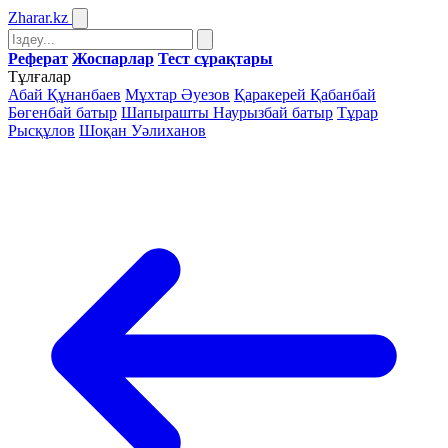
Zharar
.kz
Реферат
Жоспарлар
Тест сұрақтары
Тұлғалар
Абай Құнанбаев
Мұхтар Әуезов
Қаракерей Қабанбай
Бөгенбай батыр
Шапырашты Наурызбай батыр
Тұрар
Рысқұлов
Шоқан Уәлиханов