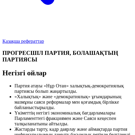
Қазақша рефераттар
ПРОГРЕСШІЛ ПАРТИЯ, БОЛАШАҚТЫҢ
ПАРТИЯСЫ
Негізгі ойлар
Партия атауы
«Нұр Отан» халықтық-демократиялық
партиясы
болып жаңартылды.
«Халықтық» және «демократиялық» ұғымдарының
мазмұны саяси реформалар мен қоғамдық бірлікке
байланыстырылды.
Үкіметтің негізгі экономикалық бағдарламалары
Парламенттегі фракциямен және Саяси кеңеспен
талқыланатыны айтылды.
Жастарды тарту, кадр даярлау және аймақтарда партия
инфрақұрылымын дамыту басымдық ретінде белгіленді.