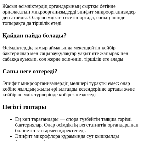
Жасыл өсімдіктердің органдарының сыртқы бетінде
орналасатын микроорганизмдерді
эпифит микроорганизмдер
деп атайды. Олар өсімдіктер өсетін ортада, соның ішінде
топырақта да тіршілік етеді.
Қайдан пайда болады?
Өсімдіктердің тамыр аймағында мекендейтін кейбір
бактериялар мен саңырауқұлақтар уақыт өте жапырақ пен
сабаққа ауысып, сол жерде өсіп-өніп, тіршілік ете алады.
Саны неге өзгереді?
Эпифит микроорганизмдердің мөлшері тұрақты емес: олар
көбіне жылдың
жылы әрі ылғалды
кезеңдерінде артады және
кейбір өсімдік түрлерінде көбірек кездеседі.
Негізгі топтары
Ең көп тарағандары —
спора түзбейтін таяқша тәрізді
бактериялар
. Олар өсімдіктің вегетативтік органдарынан
бөлінетін заттармен қоректенеді.
Эпифит микрофлора құрамында
сүт қышқылды