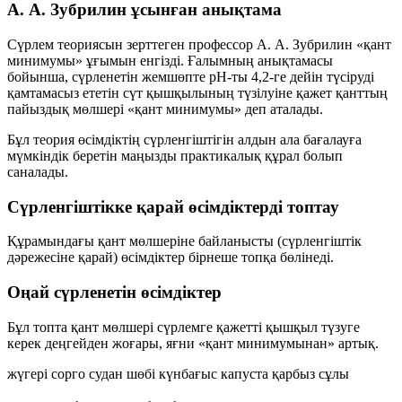
А. А. Зубрилин ұсынған анықтама
Сүрлем теориясын зерттеген профессор
А. А. Зубрилин
«қант
минимумы» ұғымын енгізді. Ғалымның анықтамасы
бойынша, сүрленетін жемшөпте рН-ты
4,2
-ге дейін түсіруді
қамтамасыз ететін сүт қышқылының түзілуіне қажет қанттың
пайыздық мөлшері
«қант минимумы»
деп аталады.
Бұл теория өсімдіктің сүрленгіштігін алдын ала бағалауға
мүмкіндік беретін маңызды практикалық құрал болып
саналады.
Сүрленгіштікке қарай өсімдіктерді топтау
Құрамындағы қант мөлшеріне байланысты (сүрленгіштік
дәрежесіне қарай) өсімдіктер бірнеше топқа бөлінеді.
Оңай сүрленетін өсімдіктер
Бұл топта қант мөлшері сүрлемге қажетті қышқыл түзуге
керек деңгейден жоғары, яғни «қант минимумынан» артық.
жүгері
сорго
судан шөбі
күнбағыс
капуста
қарбыз
сұлы