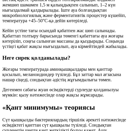
жемшөп шамамен
1,5 м
қалыңдықпен салынып,
1–2 күн
нығыздалмай қалдырылады. Іште ауа болғандықтан
микробиологиялық және ферментативтік процестер күшейіп,
температура
+45–50°C
-қа дейін көтеріледі.
Кейін үстіне тағы осындай қабатпен жас шөп салынады.
Қабаттап толтыру барысында төменгі қабаттағы ауа жоғары
көтеріліп, соңғы салынған массаны да қыздырады. Соңында
үстіңгі қабат жақсы нығыздалып, ауа кірмейтіндей жабылады.
Неге сирек қолданылады?
Жоғары температурада аминқышқылдары мен қанттар
қосылып,
меланоидиндер
түзіледі. Бұл заттар мал ағзасына
нашар сіңеді, сондықтан әдістің жұғымдылығы төмен.
Дегенмен сабағы жуан өсімдіктерді сүрлеуде қолданылуы
мүмкін: қызу нәтижесінде олар жақсы жұмсарады.
«Қант минимумы» теориясы
Сүт қышқылды бактериялардың тіршілік әрекеті нәтижесінде
өсімдіктегі қанттан сүт қышқылы түзіледі. Сондықтан
сүрленетін шөпте
қант жеткілікті
болуы қажет. Ашу