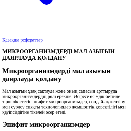
Қазақша рефераттар
МИКРООРГАНИЗМДЕРДІ МАЛ АЗЫҒЫН
ДАЯРЛАУДА ҚОЛДАНУ
Микроорганизмдерді мал азығын
даярлауда қолдану
Мал азығын ұзақ сақтауда және оның сапасын арттыруда
микроорганизмдердің рөлі ерекше. Әсіресе өсімдік бетінде
тіршілік ететін эпифит микроорганизмдер, сондай-ақ кептіру
мен сүрлеу сияқты технологиялар жемшөптің қоректілігі мен
қауіпсіздігіне тікелей әсер етеді.
Эпифит микроорганизмдер