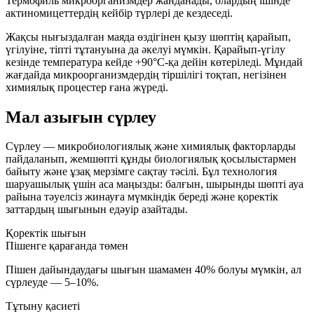
Термофиль
микроорганизмдер жанданады, олардың ішінде
актиномицеттердің кейбір түрлері де кездеседі.
Жақсы нығыздалған маяда өздігінен қызу шөптің қарайып,
үгілуіне, тіпті тұтануына да әкелуі мүмкін. Қарайып-үгілу
кезінде температура кейде
+90°C
-қа дейін көтеріледі. Мұндай
жағдайда микроорганизмдердің тіршілігі тоқтап, негізінен
химиялық процестер ғана жүреді.
Мал азығын сүрлеу
Сүрлеу
— микробиологиялық және химиялық факторларды
пайдаланып, жемшөпті құнды биологиялық қосылыстармен
байыту және ұзақ мерзімге сақтау тәсілі. Бұл технология
шаруашылық үшін аса маңызды: балғын, шырынды шөпті ауа
райына тәуелсіз жинауға мүмкіндік береді және қоректік
заттардың шығынын едәуір азайтады.
Қоректік шығын
Пішенге қарағанда төмен
Пішен дайындаудағы шығын шамамен
40%
болуы мүмкін, ал
сүрлеуде —
5–10%
.
Тұтыну қасиеті