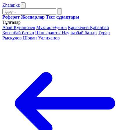
Zharar
.kz
Реферат
Жоспарлар
Тест сұрақтары
Тұлғалар
Абай Құнанбаев
Мұхтар Әуезов
Қаракерей Қабанбай
Бөгенбай батыр
Шапырашты Наурызбай батыр
Тұрар
Рысқұлов
Шоқан Уәлиханов