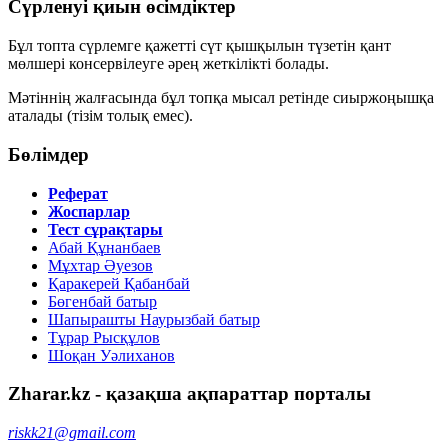
Сүрленуі қиын өсімдіктер
Бұл топта сүрлемге қажетті сүт қышқылын түзетін қант
мөлшері консервілеуге әрең жеткілікті болады.
Мәтіннің жалғасында бұл топқа мысал ретінде
сиыржоңышқа
аталады (тізім толық емес).
Бөлімдер
Реферат
Жоспарлар
Тест сұрақтары
Абай Құнанбаев
Мұхтар Әуезов
Қаракерей Қабанбай
Бөгенбай батыр
Шапырашты Наурызбай батыр
Тұрар Рысқұлов
Шоқан Уәлиханов
Zharar.kz - қазақша ақпараттар порталы
riskk21@gmail.com