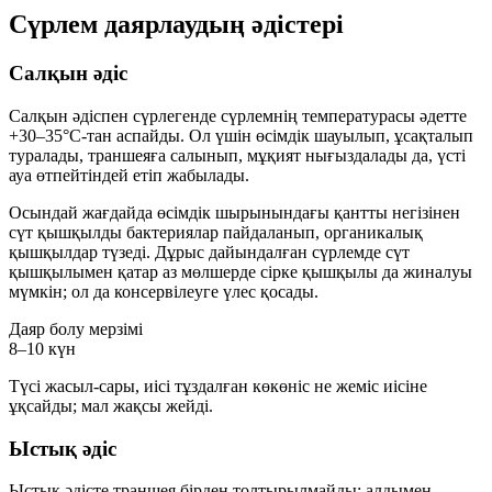
Сүрлем даярлаудың әдістері
Салқын әдіс
Салқын әдіспен сүрлегенде сүрлемнің температурасы әдетте
+30–35°C
-тан аспайды. Ол үшін өсімдік шауылып, ұсақталып
туралады, траншеяға салынып, мұқият нығыздалады да, үсті
ауа өтпейтіндей етіп жабылады.
Осындай жағдайда өсімдік шырынындағы қантты негізінен
сүт қышқылды бактериялар пайдаланып, органикалық
қышқылдар түзеді. Дұрыс дайындалған сүрлемде сүт
қышқылымен қатар аз мөлшерде сірке қышқылы да жиналуы
мүмкін; ол да консервілеуге үлес қосады.
Даяр болу мерзімі
8–10 күн
Түсі жасыл-сары, иісі тұздалған көкөніс не жеміс иісіне
ұқсайды; мал жақсы жейді.
Ыстық әдіс
Ыстық әдісте траншея бірден толтырылмайды: алдымен