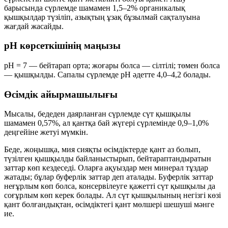
барысында сүрлемде шамамен
1,5–2%
органикалық
қышқылдар түзіліп, азықтың ұзақ бұзылмай сақталуына
жағдай жасайды.
рН көрсеткішінің маңызы
рН = 7 — бейтарап орта; жоғары болса — сілтілі; төмен болса
— қышқылды. Сапалы сүрлемде рН әдетте
4,0–4,2
болады.
Өсімдік айырмашылығы
Мысалы, бедеден даярланған сүрлемде сүт қышқылы
шамамен
0,57%
, ал қантқа бай жүгері сүрлемінде
0,9–1,0%
деңгейіне жетуі мүмкін.
Беде, жоңышқа, мия сияқты өсімдіктерде қант аз болып,
түзілген қышқылды байланыстырып, бейтараптандыратын
заттар көп кездеседі. Оларға ақуыздар мен минерал тұздар
жатады; бұлар
буферлік заттар
деп аталады. Буферлік заттар
неғұрлым көп болса, консервілеуге қажетті сүт қышқылы да
соғұрлым көп керек болады. Ал сүт қышқылының негізгі көзі
қант болғандықтан, өсімдіктегі қант мөлшері шешуші мәнге
ие.