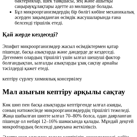
бактериялар
, ішек таяқшасы, зең және ашытқы
саңырауқұлақтары әдетте аз мөлшерде болады.
Бұл микроорганизмдердің бір бөлігі көбіне
механикалық
әсерден зақымданған
өсімдік жасушаларында ғана
белсенді тіршілік етеді.
Қай жерде кездеседі?
Эпифит микроорганизмдер жасыл өсімдіктермен қатар
пішенде, басқа азықтарда және дәндерде де кездеседі.
Дегенмен олардың тіршілігі үшін
ылғал
шешуші фактор
болғандықтан, ылғалды азықтарды ұзақ сақтау арнайы
тәсілдерді қажет етеді.
кептіру
сүрлеу
химиялық консервілеу
Мал азығын кептіру арқылы сақтау
Көк шөп пен басқа азықтарды кептіргенде ылғал азаяды,
соның нәтижесінде микроорганизмдердің тіршілігі тежеледі.
Жаңа шабылған шөпте ылғал
70–80%
болса, одан даярланған
пішенде ол небәрі
12–16%
шамасында қалады. Мұндай деңгей
микробтардың белсенді дамуына жеткіліксіз.