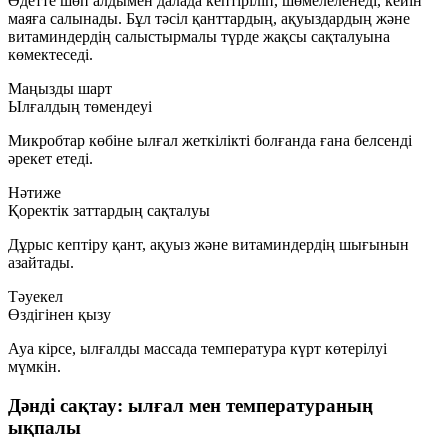
Әдетте шөп алдымен далада кептіріліп, шөмелеленеді, кейін
маяға салынады. Бұл тәсіл қанттардың, ақуыздардың және
витаминдердің салыстырмалы түрде жақсы сақталуына
көмектеседі.
Маңызды шарт
Ылғалдың төмендеуі
Микробтар көбіне ылғал жеткілікті болғанда ғана белсенді
әрекет етеді.
Нәтиже
Қоректік заттардың сақталуы
Дұрыс кептіру қант, ақуыз және витаминдердің шығынын
азайтады.
Тәуекел
Өздігінен қызу
Ауа кірсе, ылғалды массада температура күрт көтерілуі
мүмкін.
Дәнді сақтау: ылғал мен температураның
ықпалы