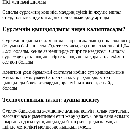
Иісі мен дәмі ұнамды
Сапалы сүрлемнің хош иісі малдың сүйсініп жеуіне ықпал
етеді, нәтижесінде өнімділік пен салмақ қосу артады.
Сүрлемнің қышқылдығы неден қалыптасады?
Сүрлемнің қышқыл дәмі ондағы органикалық қышқылдардың
болуына байланысты. Әдетте сүрлемде қышқыл мөлшері
1,0–
2,5%
болады, кейде аз мөлшерде спирт те кездеседі. Сапалы
сүрлемде
сүт қышқылы
сірке қышқылына қарағанда екі-үш
есе көп болады.
Азықтың ұзақ бұзылмай сақталуы көбіне сүт қышқылының
жеткілікті түзілуімен байланысты. Сүт қышқылы
сүт
қышқылды бактериялардың
әрекеті нәтижесінде пайда
болады.
Технологиялық талап: ауаны шектеу
Сүрлеу барысында жемшөпке ауаның келуін толық тоқтатып,
массаны ауа кірмейтіндей етіп жабу қажет. Сонда ғана өсімдік
шырынындағы сүт қышқылды бактериялар қысқа уақыт
ішінде жеткілікті мөлшерде қышқыл түзеді.