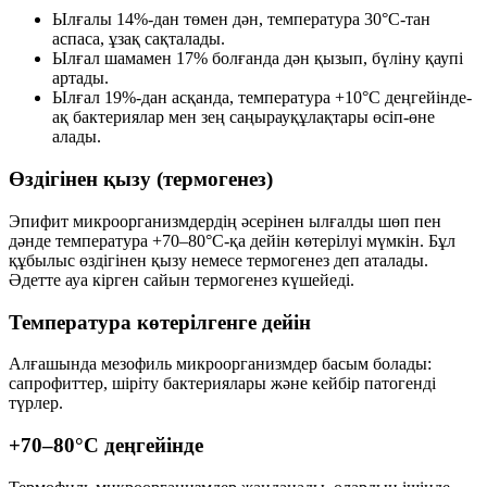
Ылғалы
14%
-дан төмен дән, температура
30°C
-тан
аспаса, ұзақ сақталады.
Ылғал шамамен
17%
болғанда дән қызып, бүліну қаупі
артады.
Ылғал
19%
-дан асқанда, температура
+10°C
деңгейінде-
ақ бактериялар мен зең саңырауқұлақтары өсіп-өне
алады.
Өздігінен қызу (термогенез)
Эпифит микроорганизмдердің әсерінен ылғалды шөп пен
дәнде температура
+70–80°C
-қа дейін көтерілуі мүмкін. Бұл
құбылыс
өздігінен қызу
немесе
термогенез
деп аталады.
Әдетте ауа кірген сайын термогенез күшейеді.
Температура көтерілгенге дейін
Алғашында
мезофиль
микроорганизмдер басым болады:
сапрофиттер, шіріту бактериялары және кейбір патогенді
түрлер.
+70–80°C деңгейінде