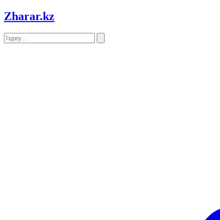
Zharar
.kz