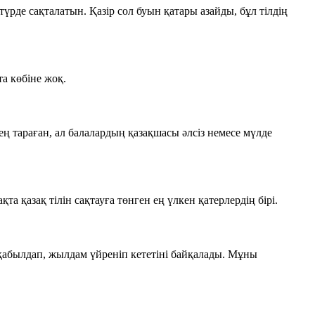
түрде сақталатын. Қазір сол буын қатары азайды, бұл тілдің
та көбіне жоқ.
ең тараған, ал балалардың қазақшасы әлсіз немесе мүлде
а қазақ тілін сақтауға төнген ең үлкен қатерлердің бірі.
з қабылдап, жылдам үйреніп кететіні байқалады. Мұны