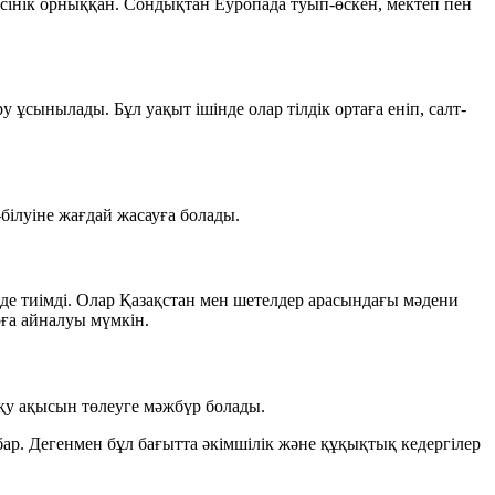
сінік орныққан. Сондықтан Еуропада туып-өскен, мектеп пен
 ұсынылады. Бұл уақыт ішінде олар тілдік ортаға еніп, салт-
білуіне жағдай жасауға болады.
н де тиімді. Олар Қазақстан мен шетелдер арасындағы мәдени
рға айналуы мүмкін.
оқу ақысын төлеуге мәжбүр болады.
 бар. Дегенмен бұл бағытта әкімшілік және құқықтық кедергілер