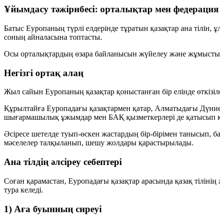
Ұйымдасу тәжірибесі: орталықтар мен федерация
Батыс Еуропаның түрлі елдерінде тұратын қазақтар ана тілін, 
соның айналасына топтасты.
Осы орталықтардың өзара байланысын жүйелеу және жұмысты 
Негізгі ортақ алаң
Жыл сайын Еуропаның қазақтар қоныстанған бір елінде өткізіл
Құрылтайға Еуропадағы қазақтармен қатар, Алматыдағы Дүние
шығармашылық ұжымдар мен БАҚ қызметкерлері де қатысып к
Әсіресе шетелде туып-өскен жастардың бір-бірімен танысып, б
мәселелер талқыланып, шешу жолдары қарастырылады.
Ана тілдің әлсіреу себептері
Соған қарамастан, Еуропадағы қазақтар арасында қазақ тіліні
тура келеді.
1) Аға буынның сиреуі