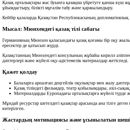
Қазақ орталықтары жас буынға қазақша үйретуге қанша күш жұ
ұйымдастыру, білікті мұғалім табу және қаржыландыру.
Кейбір қалаларда Қазақстан Республикасының дипломатиялық өк
Мысал: Мюнхендегі қазақ тілі сабағы
Германияның Мюнхен қаласындағы қазақ қоғамы бір оқу жылынд
ересектер де қатысып жүрді.
Қазақстанның Мюнхендегі консулының жұбайы кирилл әліппесін
дәптерлері және жүйелі оқу-әдістемелік материалдар жетіспеді.
Қажет қолдау
Балаларға арналған деңгейлік оқулықтар мен жазу дәптерл
Қазақ тіліндегі фильмдер, театр қойылымдары, әзіл-сықа
Материалдарды Еуропадағы орталықтарға жүйелі түрде же
Мұндай ресурстар шетелдегі қазақтар арасында ана тілге деге
көтерілген.
Жастардың мотивациясы және ұсынылатын шеш