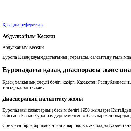
Қазақша рефераттар
Абдулқайым Кесежи
Абдулқайым Кесежи
Еуропа Қазақ қауымдастығының төрағасы, саясаттану ғылымда
Еуропадағы қазақ диаспорасы және ана 
Қазақ халқының елеулі бөлігі қазіргі Қазақстан Республикасы
топтар қалыптасқан.
Диаспораның қалыптасу жолы
Еуропадағы қазақтардың басым бөлігі 1950-жылдары Қытайды
бабымен Батыс Еуропа елдеріне келген отбасылар мен олардың
Сонымен бірге бір шағын топ ашаршылық жылдары Қазақстанн