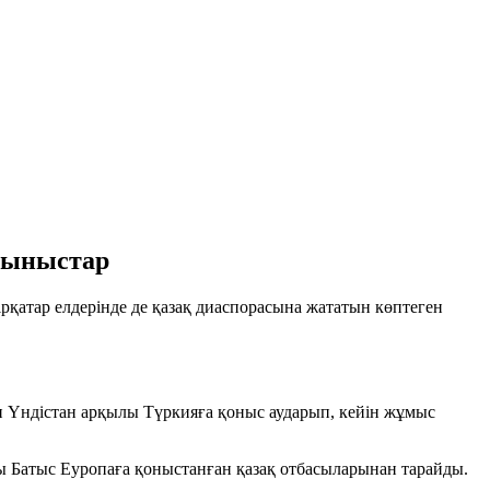
ұсыныстар
ірқатар елдерінде де қазақ диаспорасына жататын көптеген
 Үндістан арқылы Түркияға қоныс аударып, кейін жұмыс
 Батыс Еуропаға қоныстанған қазақ отбасыларынан тарайды.