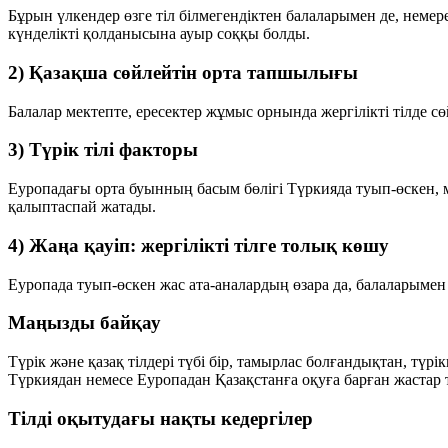
Бұрын үлкендер өзге тіл білмегендіктен балаларымен де, немере
күнделікті қолданысына ауыр соққы болды.
2) Қазақша сөйлейтін орта тапшылығы
Балалар мектепте, ересектер жұмыс орнында жергілікті тілде сө
3) Түрік тілі факторы
Еуропадағы орта буынның басым бөлігі Түркияда туып-өскен, ме
қалыптаспай жатады.
4) Жаңа қауіп: жергілікті тілге толық көшу
Еуропада туып-өскен жас ата-аналардың өзара да, балаларымен д
Маңызды байқау
Түрік және қазақ тілдері түбі бір, тамырлас болғандықтан, түр
Түркиядан немесе Еуропадан Қазақстанға оқуға барған жастар 
Тілді оқытудағы нақты кедергілер