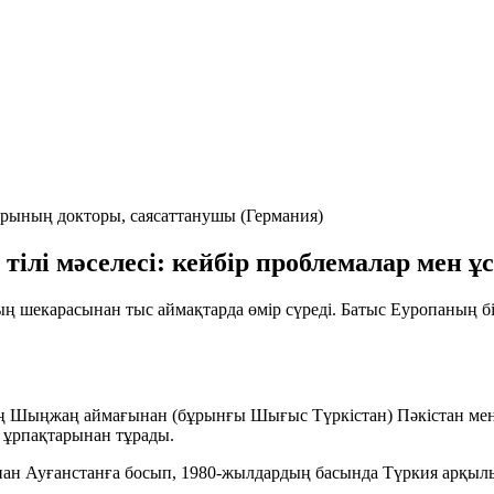
рының докторы, саясаттанушы (Германия)
тілі мәселесі: кейбір проблемалар мен 
ның шекарасынан тыс аймақтарда өмір сүреді. Батыс Еуропаның б
ң Шыңжаң аймағынан (бұрынғы Шығыс Түркістан) Пәкістан мен
 ұрпақтарынан тұрады.
ан Ауғанстанға босып, 1980-жылдардың басында Түркия арқылы