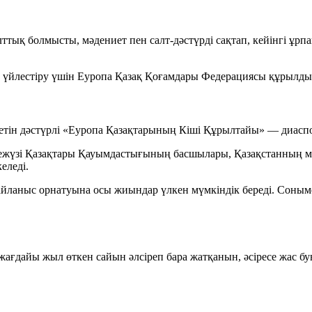
ұлттық болмысты, мәдениет пен салт-дәстүрді сақтап, кейінгі ұр
үйлестіру үшін Еуропа Қазақ Қоғамдары Федерациясы құрылды
етін дәстүрлі
«Еуропа Қазақтарының Кіші Құрылтайы»
— диаспор
жүзі Қазақтары Қауымдастығының басшылары, Қазақстанның мемл
еледі.
айланыс орнатуына осы жиындар үлкен мүмкіндік береді. Сонымен
ң жағдайы жыл өткен сайын әлсіреп бара жатқанын, әсіресе жас 