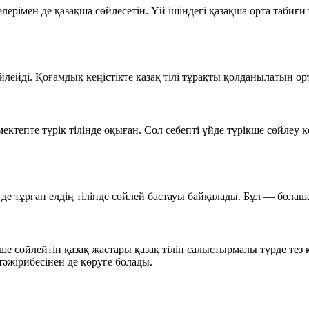
лерімен де қазақша сөйлесетін. Үй ішіндегі қазақша орта табиғи 
йлейді. Қоғамдық кеңістікте қазақ тілі тұрақты қолданылатын ор
ктепте түрік тілінде оқыған. Сол себепті үйде түрікше сөйлеу к
е тұрған елдің тілінде сөйлей бастауы байқалады. Бұл — болашақт
ікше сөйлейтін қазақ жастары қазақ тілін салыстырмалы түрде те
тәжірибесінен де көруге болады.