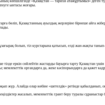
рының көпшілігінде
«Қазақстан — тарихи атажұртымыз»
деген тү
енуге ынтасы жоғары.
арға бөліп, Қазақстанның ауылдық жерлеріне бірнеше айға жіберу
алады.
зағырақ болып, тіл курстарына қатысып, елді жан-жақты танып-
еше тілде еркін сөйлейтін жастарды бауырға тарту Қазақстан үші
; мемлекеттік органдарға да, жеке кәсіпорындарға да қажет кад
оқып жүр. Алайда олар көбіне «шетелдік» ретінде қабылданып, 
 жеңілдіктер жасалып, мемлекеттік грант беру туралы сұраныстар