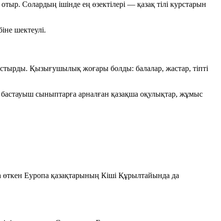
тыр. Солардың ішінде ең өзектілері — қазақ тілі курстарын
іне шектеулі.
астырды. Қызығушылық жоғары болды: балалар, жастар, тіпті
да бастауыш сыныптарға арналған қазақша оқулықтар, жұмыс
ода өткен Еуропа қазақтарының Кіші Құрылтайында да