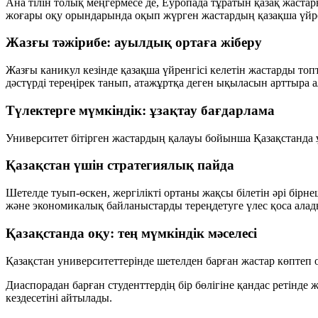
Ана тілін толық меңгермесе де, Еуропада тұратын қазақ жаста
жоғары оқу орындарында оқып жүрген жастардың қазақша үйр
Жазғы тәжірибе: ауылдық ортаға жіберу
Жазғы каникул кезінде қазақша үйренгісі келетін жастарды топт
дәстүрді тереңірек танып, атажұртқа деген ықыласын арттыра 
Түлектерге мүмкіндік: ұзақтау бағдарлама
Университет бітірген жастардың қалауы бойынша Қазақстанда ұ
Қазақстан үшін стратегиялық пайда
Шетелде туып-өскен, жергілікті ортаны жақсы білетін әрі бірн
және экономикалық байланыстарды тереңдетуге үлес қоса алады
Қазақстанда оқу: тең мүмкіндік мәселесі
Қазақстан университеттерінде шетелден барған жастар көптеп 
Диаспорадан барған студенттердің бір бөлігіне қандас ретінде
кездесетіні айтылады.