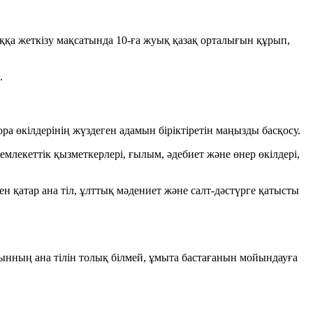
паққа жеткізу мақсатында 10-ға жуық қазақ орталығын құрып,
.
а өкілдерінің жүздеген адамын біріктіретін маңызды басқосу.
екеттік қызметкерлері, ғылым, әдебиет және өнер өкілдері,
 қатар ана тіл, ұлттық мәдениет және салт-дәстүрге қатысты
буынның ана тілін толық білмей, ұмыта бастағанын мойындауға