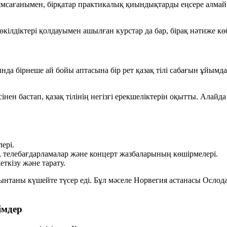
мсағанымен, бірқатар практикалық қиындықтарды еңсере алмай о
ілдіктері қолдауымен ашылған курстар да бар, бірақ нәтиже көб
а бірнеше ай бойы аптасына бір рет қазақ тілі сабағын ұйымд
ен бастап, қазақ тілінің негізгі ерекшеліктерін оқытты. Алай
ері.
қ, телебағдарламалар және концерт жазбаларының көшірмелері.
ткізу және тарату.
н ынтаны күшейте түсер еді. Бұл мәселе Норвегия астанасы Осл
імдер