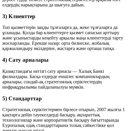
елдердің нарықтарына да шығуға дайын.
3) Клиенттер
Топ қызметтерін заңды тұлғаларға да, жеке тұлғаларға да
ұсынады. Қолда бар клиенттерге қызмет сапасын арттыру
және ұсыныстарды кеңейту арқылы жаңа клиенттерді тарту
жоспарланды. Ерекше назар: орта бизнеске, жобалық
қаржыландыру өкілдеріне, жастарға және орташа тапқа.
4) Сату арналары
Қазақстандағы негізгі сату арнасы — Халық Банкі
филиалдары. Басқа елдерде еншілес компаниялардың
арналары, сондай-ақ стратегиялық серіктестердің
инфрақұрылымы пайдаланылуы мүмкін.
5) Стандарттар
Стратегиялық серіктестермен бірлесе отырып, 2007 жылғы 1
қаңтарға дейін тәуекелдерді басқару, ақпараттық
технологиялар және корпоративтік басқару бағыттарында
Еуропалық одақ стандарттарына толық сәйкестікке қол
жеткізу мақсат етілді.