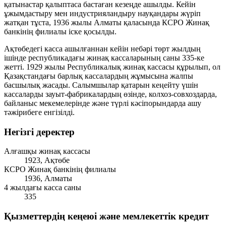
қатынастар қалыптаса бастаған кезеңде ашылды. Кейін
ұжымдастыру мен индустрияландыру науқандары жүріп
жатқан тұста, 1936 жылы Алматы қаласында КСРО Жинақ
банкінің филиалы іске қосылды.
Ақтөбедегі касса ашылғаннан кейін небәрі төрт жылдың
ішінде республикадағы жинақ кассаларының саны 335-ке
жетті. 1929 жылы Республикалық жинақ кассасы құрылып, ол
Қазақстандағы барлық кассалардың жұмысына жалпы
басшылық жасады. Салымшылар қатарын кеңейту үшін
кассаларды зауыт-фабрикалардың өзінде, колхоз-совхоздарда,
байланыс мекемелерінде және түрлі кәсіпорындарда ашу
тәжірибеге енгізілді.
Негізгі деректер
Алғашқы жинақ кассасы
1923, Ақтөбе
КСРО Жинақ банкінің филиалы
1936, Алматы
4 жылдағы касса саны
335
Қызметтердің кеңеюі және мемлекеттік кредит