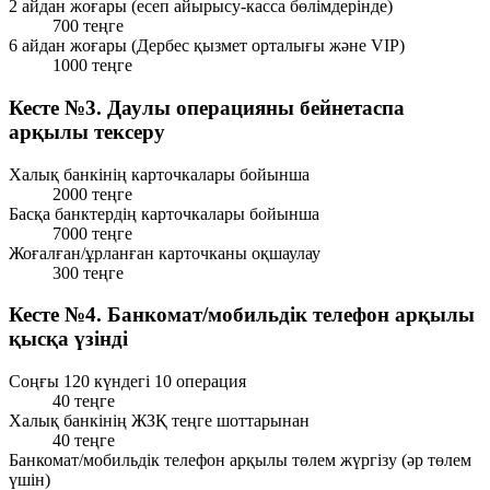
2 айдан жоғары (есеп айырысу-касса бөлімдерінде)
700 теңге
6 айдан жоғары (Дербес қызмет орталығы және VIP)
1000 теңге
Кесте №3. Даулы операцияны бейнетаспа
арқылы тексеру
Халық банкінің карточкалары бойынша
2000 теңге
Басқа банктердің карточкалары бойынша
7000 теңге
Жоғалған/ұрланған карточканы оқшаулау
300 теңге
Кесте №4. Банкомат/мобильдік телефон арқылы
қысқа үзінді
Соңғы 120 күндегі 10 операция
40 теңге
Халық банкінің ЖЗҚ теңге шоттарынан
40 теңге
Банкомат/мобильдік телефон арқылы төлем жүргізу (әр төлем
үшін)