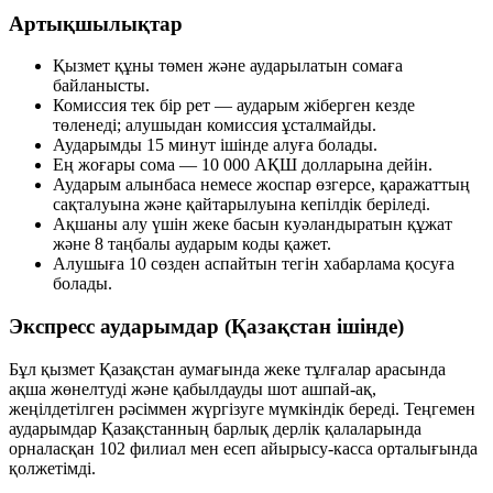
Артықшылықтар
Қызмет құны төмен және аударылатын сомаға
байланысты.
Комиссия тек бір рет — аударым жіберген кезде
төленеді; алушыдан комиссия ұсталмайды.
Аударымды 15 минут ішінде алуға болады.
Ең жоғары сома — 10 000 АҚШ долларына дейін.
Аударым алынбаса немесе жоспар өзгерсе, қаражаттың
сақталуына және қайтарылуына кепілдік беріледі.
Ақшаны алу үшін жеке басын куәландыратын құжат
және 8 таңбалы аударым коды қажет.
Алушыға 10 сөзден аспайтын тегін хабарлама қосуға
болады.
Экспресс аударымдар (Қазақстан ішінде)
Бұл қызмет Қазақстан аумағында жеке тұлғалар арасында
ақша жөнелтуді және қабылдауды шот ашпай-ақ,
жеңілдетілген рәсіммен жүргізуге мүмкіндік береді. Теңгемен
аударымдар Қазақстанның барлық дерлік қалаларында
орналасқан 102 филиал мен есеп айырысу-касса орталығында
қолжетімді.