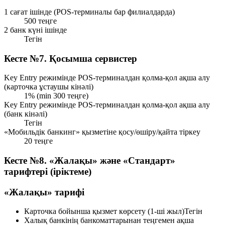
1 сағат ішінде (POS-терминалы бар филиалдарда)
500 теңге
2 банк күні ішінде
Тегін
Кесте №7. Қосымша сервистер
Key Entry режимінде POS-терминалдан қолма-қол ақша алу
(карточка ұстаушы кінәлі)
1% (min 300 теңге)
Key Entry режимінде POS-терминалдан қолма-қол ақша алу
(банк кінәлі)
Тегін
«Мобильдік банкинг» қызметіне қосу/өшіру/қайта тіркеу
20 теңге
Кесте №8. «Жалақы» және «Стандарт»
тарифтері (іріктеме)
«Жалақы» тарифі
Карточка бойынша қызмет көрсету (1-ші жыл)
Тегін
Халық банкінің банкоматтарынан теңгемен ақша