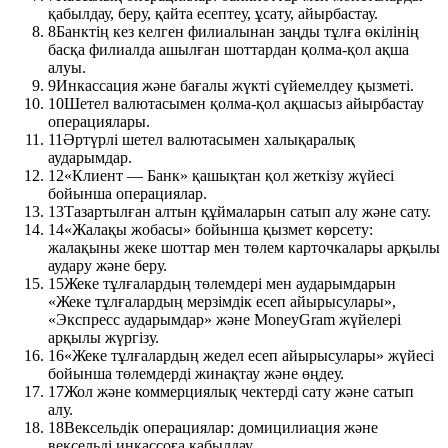
қабылдау, беру, қайта есептеу, ұсату, айырбастау.
8
Банктің кез келген филиалынан заңды тұлға өкілінің
басқа филиалда ашылған шоттардан қолма-қол ақша
алуы.
9
Инкассация және бағалы жүкті сүйемелдеу қызметі.
10
Шетел валютасымен қолма-қол ақшасыз айырбастау
операциялары.
11
Әртүрлі шетел валютасымен халықаралық
аударымдар.
12
«Клиент — Банк» қашықтан қол жеткізу жүйесі
бойынша операциялар.
13
Тазартылған алтын құймаларын сатып алу және сату.
14
«Жалақы жобасы» бойынша қызмет көрсету:
жалақыны жеке шоттар мен төлем карточкалары арқылы
аудару және беру.
15
Жеке тұлғалардың төлемдері мен аударымдарын
«Жеке тұлғалардың мерзімдік есеп айырысулары»,
«Экспресс аударымдар» және MoneyGram жүйелері
арқылы жүргізу.
16
«Жеке тұлғалардың жедел есеп айырысулары» жүйесі
бойынша төлемдерді жинақтау және өңдеу.
17
Жол және коммерциялық чектерді сату және сатып
алу.
18
Вексельдік операциялар: домицилиация және
вексельді инкассоға қабылдау.