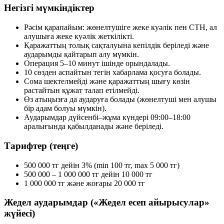
Негізгі мүмкіндіктер
Рәсім қарапайым: жөнелтушіге жеке куәлік пен СТН, ал
алушыға жеке куәлік жеткілікті.
Қаражаттың толық сақталуына кепілдік беріледі және
аударымды қайтарып алу мүмкін.
Операция 5–10 минут ішінде орындалады.
10 сөзден аспайтын тегін хабарлама қосуға болады.
Сома шектелмейді және қаражаттың шығу көзін
растайтын құжат талап етілмейді.
Өз атыңызға да аударуға болады (жөнелтуші мен алушы
бір адам болуы мүмкін).
Аударымдар дүйсенбі–жұма күндері 09:00–18:00
аралығында қабылданады және беріледі.
Тарифтер (теңге)
500 000 тг дейін
3% (min 100 тг, max 5 000 тг)
500 000 – 1 000 000 тг дейін
10 000 тг
1 000 000 тг және жоғары
20 000 тг
Жедел аударымдар («Жедел есеп айырысулар»
жүйесі)