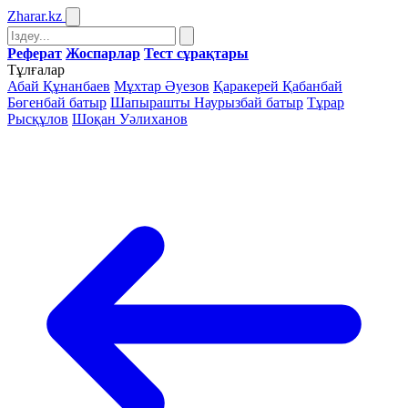
Zharar
.kz
Реферат
Жоспарлар
Тест сұрақтары
Тұлғалар
Абай Құнанбаев
Мұхтар Әуезов
Қаракерей Қабанбай
Бөгенбай батыр
Шапырашты Наурызбай батыр
Тұрар
Рысқұлов
Шоқан Уәлиханов