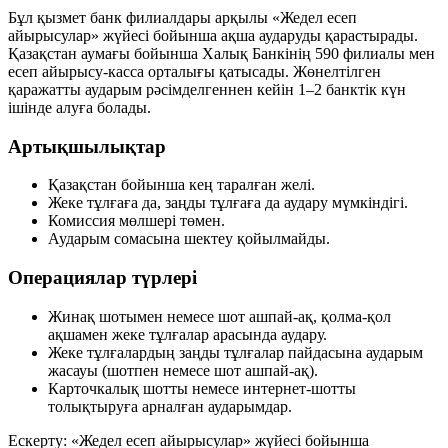
Бұл қызмет банк филиалдары арқылы «Жедел есеп
айырысулар» жүйесі бойынша ақша аударуды қарастырады.
Қазақстан аумағы бойынша Халық Банкінің 590 филиалы мен
есеп айырысу-касса орталығы қатысады. Жөнелтілген
қаражатты аударым рәсімделгеннен кейін 1–2 банктік күн
ішінде алуға болады.
Артықшылықтар
Қазақстан бойынша кең таралған желі.
Жеке тұлғаға да, заңды тұлғаға да аудару мүмкіндігі.
Комиссия мөлшері төмен.
Аударым сомасына шектеу қойылмайды.
Операциялар түрлері
Жинақ шотымен немесе шот ашпай-ақ, қолма-қол
ақшамен жеке тұлғалар арасында аудару.
Жеке тұлғалардың заңды тұлғалар пайдасына аударым
жасауы (шотпен немесе шот ашпай-ақ).
Карточкалық шотты немесе интернет-шотты
толықтыруға арналған аударымдар.
Ескерту: «Жедел есеп айырысулар» жүйесі бойынша