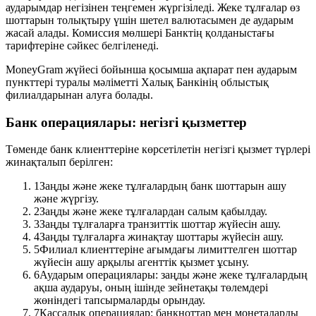
аударымдар негізінен теңгемен жүргізіледі. Жеке тұлғалар өз
шоттарын толықтыру үшін шетел валютасымен де аударым
жасай алады. Комиссия мөлшері Банктің қолданыстағы
тарифтеріне сәйкес белгіленеді.
MoneyGram жүйесі бойынша қосымша ақпарат пен аударым
пункттері туралы мәліметті Халық Банкінің облыстық
филиалдарынан алуға болады.
Банк операциялары: негізгі қызметтер
Төменде банк клиенттеріне көрсетілетін негізгі қызмет түрлері
жинақталып берілген:
1
Заңды және жеке тұлғалардың банк шоттарын ашу
және жүргізу.
2
Заңды және жеке тұлғалардан салым қабылдау.
3
Заңды тұлғаларға транзиттік шоттар жүйесін ашу.
4
Заңды тұлғаларға жинақтау шоттары жүйесін ашу.
5
Филиал клиенттеріне ағымдағы лимиттелген шоттар
жүйесін ашу арқылы агенттік қызмет ұсыну.
6
Аударым операциялары: заңды және жеке тұлғалардың
ақша аударуы, оның ішінде зейнетақы төлемдері
жөніндегі тапсырмаларды орындау.
7
Кассалық операциялар: банкноттар мен монеталарды