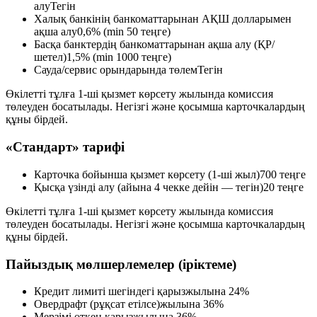
алу
Тегін
Халық банкінің банкоматтарынан АҚШ долларымен
ақша алу
0,6% (min 50 теңге)
Басқа банктердің банкоматтарынан ақша алу (ҚР/
шетел)
1,5% (min 1000 теңге)
Сауда/сервис орындарында төлем
Тегін
Өкілетті тұлға 1-ші қызмет көрсету жылында комиссия
төлеуден босатылады. Негізгі және қосымша карточкалардың
құны бірдей.
«Стандарт» тарифі
Карточка бойынша қызмет көрсету (1-ші жыл)
700 теңге
Қысқа үзінді алу (айына 4 чекке дейін — тегін)
20 теңге
Өкілетті тұлға 1-ші қызмет көрсету жылында комиссия
төлеуден босатылады. Негізгі және қосымша карточкалардың
құны бірдей.
Пайыздық мөлшерлемелер (іріктеме)
Кредит лимиті шегіндегі қарыз
жылына 24%
Овердрафт (рұқсат етілсе)
жылына 36%
Мерзімі өткен қарыз
жылына 36%