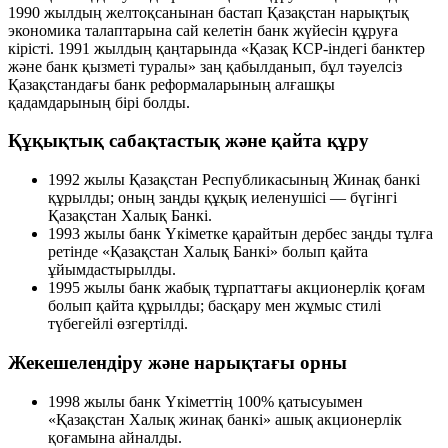
1990 жылдың желтоқсанынан бастап Қазақстан нарықтық
экономика талаптарына сай келетін банк жүйесін құруға
кірісті. 1991 жылдың қаңтарында «Қазақ КСР-індегі банктер
және банк қызметі туралы» заң қабылданып, бұл тәуелсіз
Қазақстандағы банк реформаларының алғашқы
қадамдарының бірі болды.
Құқықтық сабақтастық және қайта құру
1992 жылы Қазақстан Республикасының Жинақ банкі
құрылды; оның заңды құқық иеленушісі — бүгінгі
Қазақстан Халық Банкі.
1993 жылы банк Үкіметке қарайтын дербес заңды тұлға
ретінде «Қазақстан Халық Банкі» болып қайта
ұйымдастырылды.
1995 жылы банк жабық тұрпаттағы акционерлік қоғам
болып қайта құрылды; басқару мен жұмыс стилі
түбегейлі өзгертілді.
Жекешелендіру және нарықтағы орны
1998 жылы банк Үкіметтің 100% қатысуымен
«Қазақстан Халық жинақ банкі» ашық акционерлік
қоғамына айналды.