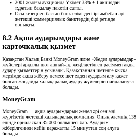
2001 жылғы аукционда Үкімет 33% + 1 акциядан
тұратын бақылау пакетін сатты.
Осы кезеңнен бастап банк еліміздегі ірі әмбебап әрі
жетекші коммерциялық банктердің бірі ретінде
орнықты.
8.2 Ақша аударымдары және
карточкалық қызмет
Қазақстан Халық Банкі MoneyGram және «Жедел аударымдар»
жүйелері арқылы шот ашпай-ақ, жеңілдетілген рәсіммен ақша
аудару қызметтерін ұсынады. Қазақстаннан шетелге қысқа
мерзімде ақша жіберу немесе шет елден аударым алу қажет
болған жағдайда халықаралық аудару жүйелерін пайдалануға
болады.
MoneyGram
MoneyGram — ақша аударымдарын жедел әрі сенімді
жүргізетін жетекші халықаралық компания. Оның әлемнің 138
елінде орналасқан 35 000 бөлімшесі бар. Аударым
жіберілгеннен кейін қаражатты 15 минуттан соң алуға
болады.