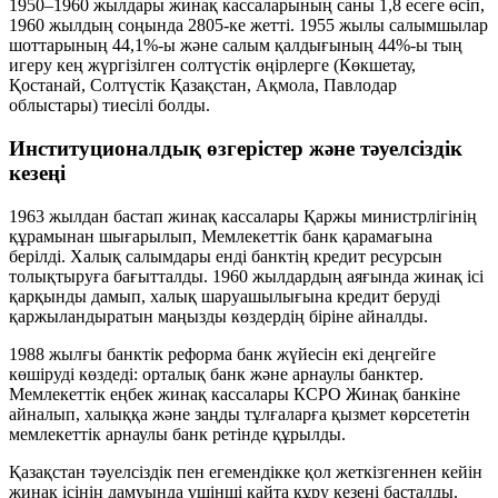
1950–1960 жылдары жинақ кассаларының саны 1,8 есеге өсіп,
1960 жылдың соңында 2805-ке жетті. 1955 жылы салымшылар
шоттарының 44,1%-ы және салым қалдығының 44%-ы тың
игеру кең жүргізілген солтүстік өңірлерге (Көкшетау,
Қостанай, Солтүстік Қазақстан, Ақмола, Павлодар
облыстары) тиесілі болды.
Институционалдық өзгерістер және тәуелсіздік
кезеңі
1963 жылдан бастап жинақ кассалары Қаржы министрлігінің
құрамынан шығарылып, Мемлекеттік банк қарамағына
берілді. Халық салымдары енді банктің кредит ресурсын
толықтыруға бағытталды. 1960 жылдардың аяғында жинақ ісі
қарқынды дамып, халық шаруашылығына кредит беруді
қаржыландыратын маңызды көздердің біріне айналды.
1988 жылғы банктік реформа банк жүйесін екі деңгейге
көшіруді көздеді: орталық банк және арнаулы банктер.
Мемлекеттік еңбек жинақ кассалары КСРО Жинақ банкіне
айналып, халыққа және заңды тұлғаларға қызмет көрсететін
мемлекеттік арнаулы банк ретінде құрылды.
Қазақстан тәуелсіздік пен егемендікке қол жеткізгеннен кейін
жинақ ісінің дамуында үшінші қайта құру кезеңі басталды.