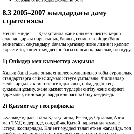
8.3 2005–2007 жылдардағы даму
стратегиясы
Негізгі міндет — Қазақстанда және онымен шектес көрші
елдерде қаржы нарығының барлық сегменттерінде (банк,
зейнетақы, сақтандыру, бағалы қағаздар және лизинг) қызмет
көрсететін, клиент мүддесіне бағытталған қаржылық топ құру.
1) Өнімдер мен қызметтер ауқымы
Халық банкі және оның еншілес компаниялар тобы еуропалық
стандарттарға сәйкес жұмыс істеуге ұмтылады. Филиалдар
желісі арқылы клиенттерге қаржылық өнімдердің кең
ауқымын ұсыну, жаңа қызмет түрлерін енгізу және өңірдегі
қаржылық инновацияларда көшбасшы болу көзделеді.
2) Қызмет ету географиясы
«Халық» қаржы тобы Қазақстанда, Ресейде, Орталық Азия
мен ТМД елдерінде, сондай-ақ Қытай нарығында жұмыс
істеуді жоспарлады. Клиент мүддесі талап еткен жағдайда, топ
дербес түрде немесе стратегиялық серіктестер арқылы өзге