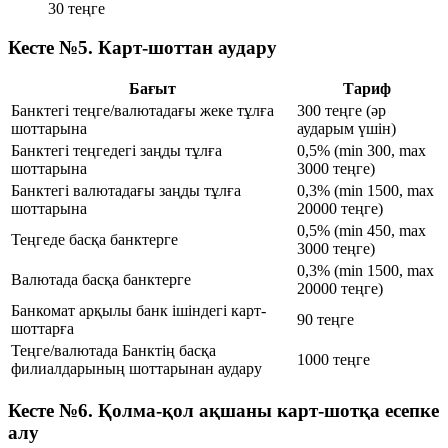
30 теңге
Кесте №5. Карт-шоттан аудару
Бағыт
Тариф
Банктегі теңге/валютадағы жеке тұлға
300 теңге (әр
шоттарына
аударым үшін)
Банктегі теңгедегі заңды тұлға
0,5% (min 300, max
шоттарына
3000 теңге)
Банктегі валютадағы заңды тұлға
0,3% (min 1500, max
шоттарына
20000 теңге)
0,5% (min 450, max
Теңгеде басқа банктерге
3000 теңге)
0,3% (min 1500, max
Валютада басқа банктерге
20000 теңге)
Банкомат арқылы банк ішіндегі карт-
90 теңге
шоттарға
Теңге/валютада Банктің басқа
1000 теңге
филиалдарының шоттарынан аудару
Кесте №6. Қолма-қол ақшаны карт-шотқа есепке
алу