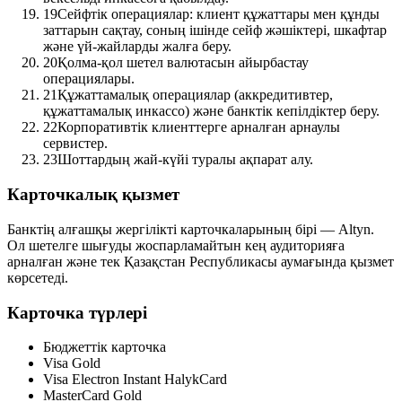
19
Сейфтік операциялар: клиент құжаттары мен құнды
заттарын сақтау, соның ішінде сейф жәшіктері, шкафтар
және үй-жайларды жалға беру.
20
Қолма-қол шетел валютасын айырбастау
операциялары.
21
Құжаттамалық операциялар (аккредитивтер,
құжаттамалық инкассо) және банктік кепілдіктер беру.
22
Корпоративтік клиенттерге арналған арнаулы
сервистер.
23
Шоттардың жай-күйі туралы ақпарат алу.
Карточкалық қызмет
Банктің алғашқы жергілікті карточкаларының бірі —
Altyn
.
Ол шетелге шығуды жоспарламайтын кең аудиторияға
арналған және тек Қазақстан Республикасы аумағында қызмет
көрсетеді.
Карточка түрлері
Бюджеттік карточка
Visa Gold
Visa Electron Instant HalykCard
MasterCard Gold