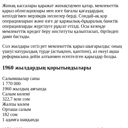
Жинақ кассалары қаражат жинақтаумен қатар, мемлекеттік
қарыз облигациялары мен өзге бағалы қағаздардың
кепілдігімен мерзімдік несиелер берді. Сондай-ақ қор
операцияларын және өзге де қаржылық-бұқаралық банктік
операцияларды жүргізуге рұқсат етілді. Осы кезеңде
мемлекеттік кредит беру институты қалыптасып, біртіндеп
дами бастады.
Сол жылдары сегіз рет мемлекеттік қарыз шығарылды: оның
үшеуі натуралдық түрде (астықпен, қантпен), ал екеуі ақша
реформасына дейін алтынмен есептелген қарыздар болды.
1960 жылдардың қорытындылары
Салымшылар саны
1 770 000
1960 жылдың аяғында
Салым көлемі
322,7 млн сом
Жалпы көлем
Орташа салым
182 сом
1 адамға шаққанда