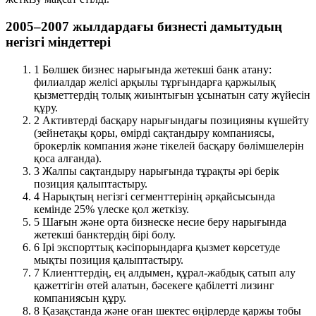
2005–2007 жылдардағы бизнесті дамытудың
негізгі міндеттері
1
Бөлшек бизнес нарығында жетекші банк атану:
филиалдар желісі арқылы тұрғындарға қаржылық
қызметтердің толық жиынтығын ұсынатын сату жүйесін
құру.
2
Активтерді басқару нарығындағы позицияны күшейту
(зейнетақы қоры, өмірді сақтандыру компаниясы,
брокерлік компания және тікелей басқару бөлімшелерін
қоса алғанда).
3
Жалпы сақтандыру нарығында тұрақты әрі берік
позиция қалыптастыру.
4
Нарықтың негізгі сегменттерінің әрқайсысында
кемінде 25% үлеске қол жеткізу.
5
Шағын және орта бизнеске несие беру нарығында
жетекші банктердің бірі болу.
6
Ірі экспорттық кәсіпорындарға қызмет көрсетуде
мықты позиция қалыптастыру.
7
Клиенттердің, ең алдымен, құрал-жабдық сатып алу
қажеттігін өтей алатын, бәсекеге қабілетті лизинг
компаниясын құру.
8
Қазақстанда және оған шектес өңірлерде қаржы тобы