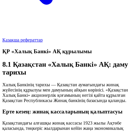
Қазақша рефераттар
ҚР «Халық Банкі» АҚ құрылымы
8.1 Қазақстан «Халық Банкі» АҚ: даму
тарихы
Халық Банкінің тарихы — Қазақстан аумағындағы жинақ
жүйесінің құрылуы мен дамуының айқын көрінісі. «Қазақстан
Халық Банкі» акционерлік қоғамының негізі қайта құрылған
Қазақстан Республикасы Жинақ банкінің базасында қаланды.
Ерте кезең: жинақ кассаларының қалыптасуы
Қазақстандағы алғашқы жинақ кассасы 1923 жылы Ақтөбе
қаласында, төңкеріс жылдарынан кейін жаңа экономикалық