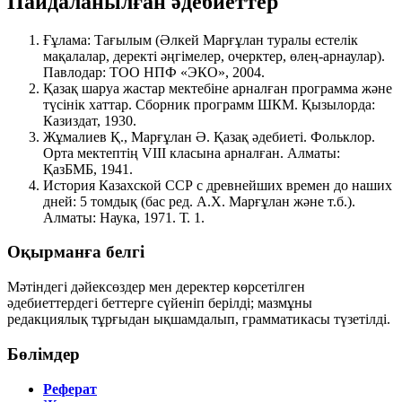
Пайдаланылған әдебиеттер
Ғұлама: Тағылым
(Әлкей Марғұлан туралы естелік
мақалалар, деректі әңгімелер, очерктер, өлең-арнаулар).
Павлодар: ТОО НПФ «ЭКО», 2004.
Қазақ шаруа жастар мектебіне арналған программа және
түсінік хаттар
. Сборник программ ШКМ. Қызылорда:
Казиздат, 1930.
Жұмалиев Қ., Марғұлан Ә.
Қазақ әдебиеті. Фольклор.
Орта мектептің VIII класына арналған. Алматы:
ҚазБМБ, 1941.
История Казахской ССР с древнейших времен до наших
дней
: 5 томдық (бас ред. А.Х. Марғұлан және т.б.).
Алматы: Наука, 1971. Т. 1.
Оқырманға белгі
Мәтіндегі дәйексөздер мен деректер көрсетілген
әдебиеттердегі беттерге сүйеніп берілді; мазмұны
редакциялық тұрғыдан ықшамдалып, грамматикасы түзетілді.
Бөлімдер
Реферат