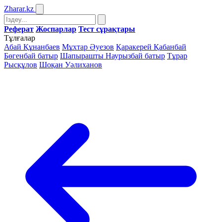
Zharar
.kz
Реферат
Жоспарлар
Тест сұрақтары
Тұлғалар
Абай Құнанбаев
Мұхтар Әуезов
Қаракерей Қабанбай
Бөгенбай батыр
Шапырашты Наурызбай батыр
Тұрар
Рысқұлов
Шоқан Уәлиханов