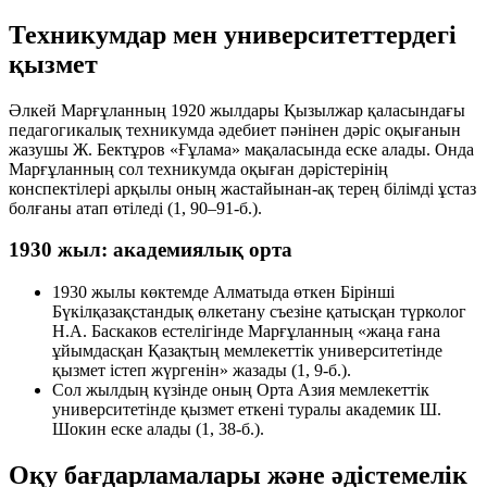
Техникумдар мен университеттердегі
қызмет
Әлкей Марғұланның 1920 жылдары Қызылжар қаласындағы
педагогикалық техникумда әдебиет пәнінен дәріс оқығанын
жазушы Ж. Бектұров «Ғұлама» мақаласында еске алады. Онда
Марғұланның сол техникумда оқыған дәрістерінің
конспектілері арқылы оның жастайынан-ақ терең білімді ұстаз
болғаны атап өтіледі (1, 90–91-б.).
1930 жыл: академиялық орта
1930 жылы көктемде Алматыда өткен Бірінші
Бүкілқазақстандық өлкетану съезіне қатысқан түрколог
Н.А. Баскаков естелігінде Марғұланның «жаңа ғана
ұйымдасқан Қазақтың мемлекеттік университетінде
қызмет істеп жүргенін» жазады (1, 9-б.).
Сол жылдың күзінде оның Орта Азия мемлекеттік
университетінде қызмет еткені туралы академик Ш.
Шокин еске алады (1, 38-б.).
Оқу бағдарламалары және әдістемелік