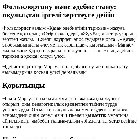
Фольклортану және әдебиеттану:
оқулықтан іргелі зерттеуге дейін
Фольклорист-ғалым «Қазақ әдебиетінің тарихын» жазуға
белсене қатысып, «Өтірік өлеңдер», «Жұмбақтар» тарауларын
зерттеп жазды. «Ежелгі дәуірдегі эпос тудырған орта», «Қазақ
эпос жырындағы әлеуметтік сарындар», қырғыздың «Манас»
жыры және Қорқыт туралы зерттеулері — ғалымның әдебиет
тарихына қосқан елеулі үлесі.
Әдебиетші ретінде Марғұланның абайтану мен шоқантану
ғылымдарына қосқан үлесі де маңызды.
Қорытынды
Әлкей Марғұлан ғылыми жұмысты жан-жақты жүргізе
отырып, оны педагогикалық қызметпен табиғи түрде
ұштастырды. Ол мектеп оқушылары мен студент жастарға
этномәдени білім беруді өзінің тікелей қызметтік мұратына
айналдырып, әмбебап ғұлама-ғалым әрі ұлағатты ұстаз ретінде
танылды.