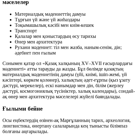
мәселелер
Материалдық мәдениеттің дамуы
Тұрғын үй және үй жиһаздары
Тоқымашылық кәсібі мен киім-кешек
Транспорт
Қалалар мен қоныстардың өсу тарихы
Өнер мен архитектура
Рухани мәдениет: тіл мен жазба, наным-сенім, дін;
әдебиет пен ғылым
Сонымен қатар ол «Қазақ халқының XV–XVII ғасырлардағы
мәдениеті» атты тарауды да жазды. Бұл бөлімде қазақтың
материалдық мәдениетінің дамуы (үйі, киімі, ішіп-жемі, үй
кәсіптері, көркем қолөнер), халықтың әдет-ғұрпы (қыз ұзату
дәстүрі, мерекелер), ескі нанымдар мен дін, білім (жерлеу
дәстүрі, космогониялық түсініктер, халық календары), сондай-
ақ өнер мен архитектура мәселелері жүйелі баяндалады.
Ғылыми бейне
Осы еңбектердің өзінен-ақ Марғұланның тарих, археология,
лингвистика, өнертану салаларында кең тынысты білімпаз
болғаны аңғарылады.