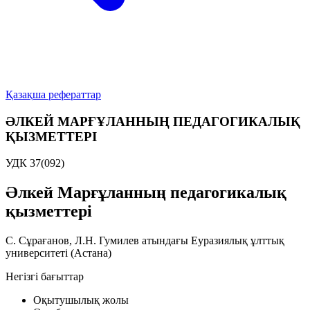
Қазақша рефераттар
ӘЛКЕЙ МАРҒҰЛАННЫҢ ПЕДАГОГИКАЛЫҚ
ҚЫЗМЕТТЕРІ
УДК 37(092)
Әлкей Марғұланның педагогикалық
қызметтері
С. Сұрағанов, Л.Н. Гумилев атындағы Еуразиялық ұлттық
университеті (Астана)
Негізгі бағыттар
Оқытушылық жолы