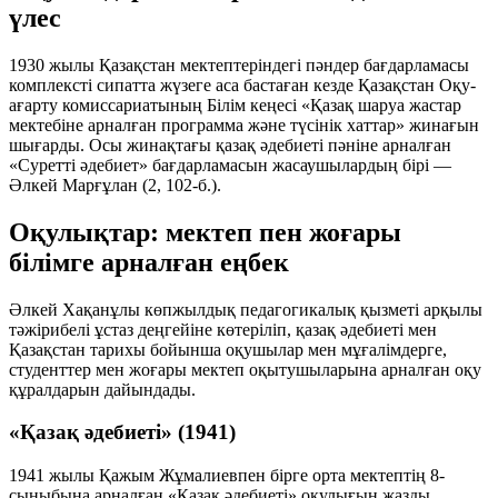
үлес
1930 жылы Қазақстан мектептеріндегі пәндер бағдарламасы
комплексті сипатта жүзеге аса бастаған кезде Қазақстан Оқу-
ағарту комиссариатының Білім кеңесі «Қазақ шаруа жастар
мектебіне арналған программа және түсінік хаттар» жинағын
шығарды. Осы жинақтағы қазақ әдебиеті пәніне арналған
«Суретті әдебиет» бағдарламасын жасаушылардың бірі —
Әлкей Марғұлан (2, 102-б.).
Оқулықтар: мектеп пен жоғары
білімге арналған еңбек
Әлкей Хақанұлы көпжылдық педагогикалық қызметі арқылы
тәжірибелі ұстаз деңгейіне көтеріліп, қазақ әдебиеті мен
Қазақстан тарихы бойынша оқушылар мен мұғалімдерге,
студенттер мен жоғары мектеп оқытушыларына арналған оқу
құралдарын дайындады.
«Қазақ әдебиеті» (1941)
1941 жылы Қажым Жұмалиевпен бірге орта мектептің 8-
сыныбына арналған «Қазақ әдебиеті» оқулығын жазды.