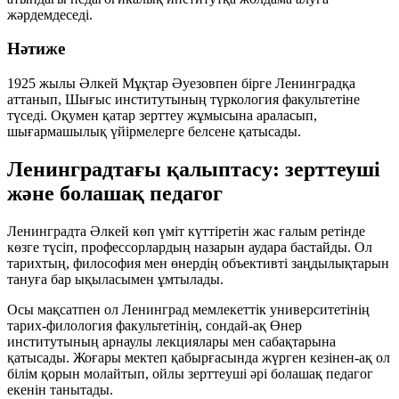
жәрдемдеседі.
Нәтиже
1925 жылы Әлкей Мұқтар Әуезовпен бірге Ленинградқа
аттанып, Шығыс институтының түркология факультетіне
түседі. Оқумен қатар зерттеу жұмысына араласып,
шығармашылық үйірмелерге белсене қатысады.
Ленинградтағы қалыптасу: зерттеуші
және болашақ педагог
Ленинградта Әлкей көп үміт күттіретін жас ғалым ретінде
көзге түсіп, профессорлардың назарын аудара бастайды. Ол
тарихтың, философия мен өнердің объективті заңдылықтарын
тануға бар ықыласымен ұмтылады.
Осы мақсатпен ол Ленинград мемлекеттік университетінің
тарих-филология факультетінің, сондай-ақ Өнер
институтының арнаулы лекциялары мен сабақтарына
қатысады. Жоғары мектеп қабырғасында жүрген кезінен-ақ ол
білім қорын молайтып, ойлы зерттеуші әрі болашақ педагог
екенін танытады.