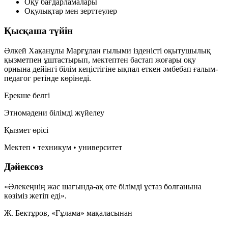
Оқу бағдарламалары
Оқулықтар мен зерттеулер
Қысқаша түйін
Әлкей Хақанұлы Марғұлан ғылыми ізденісті оқытушылық
қызметпен ұштастырып, мектептен бастап жоғары оқу
орнына дейінгі білім кеңістігіне ықпал еткен әмбебап ғалым-
педагог ретінде көрінеді.
Ерекше белгі
Этномәдени білімді жүйелеу
Қызмет өрісі
Мектеп • техникум • университет
Дәйексөз
«Әлекеңнің жас шағында-ақ өте білімді ұстаз болғанына
көзіміз жетіп еді».
Ж. Бектұров, «Ғұлама» мақаласынан