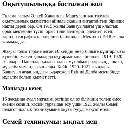
Оқытушылыққа басталған жол
Ғұлама ғалым Әлкей Хақанұлы Марғұланның тікелей
оқытушылық қызметпен айналысқанын айғақтайтын бірнеше
нақты дерек бар. Ол 1915 жылы Баянауылдағы үш кластық
орыс мектебіне түсіп, орыс тілін меңгеріп, әдебиет, есеп,
тарих, география пәндерінен білім алды. Мектепті 1918 жылы
тәмамдады.
Жақсы тәлім-тәрбие алған Әлкейдің өнер-білімге құштарлығы
күшейіп, үлкен қалаларда оқу арманына айналды. 1919–1920
жылдары Павлодар қаласындағы мұғалімдер курсында оқып,
мұғалім мамандығын алды. Кейін 1920–1921 жылдары
Баянауыл ауданындағы 1-дәрежелі Екінші Далба мектебінде
мұғалім болып қызмет етті.
Маңызды кезең
16 жасында ауыл мұғалімі ретінде ол өз білімінің толық емес
екенін сезініп, кәсіби тұрғыдан өсу үшін 1921 жылы Семей
педагогикалық техникумына оқуға түсуді мақсат етеді.
Семей техникумы: ықпал мен