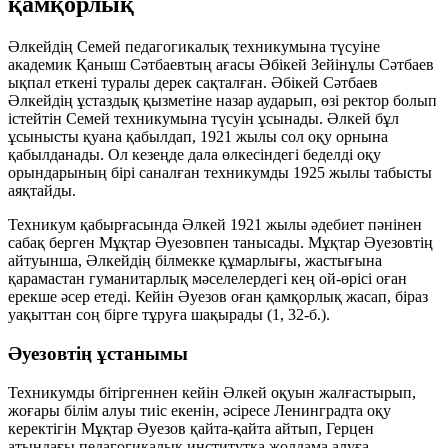
қамқорлық
Әлкейдің Семей педагогикалық техникумына түсуіне
академик Қаныш Сәтбаевтың ағасы Әбікей Зейінұлы Сәтбаев
ықпал еткені туралы дерек сақталған. Әбікей Сәтбаев
Әлкейдің ұстаздық қызметіне назар аударып, өзі ректор болып
істейтін Семей техникумына түсуін ұсынады. Әлкей бұл
ұсынысты қуана қабылдап, 1921 жылы сол оқу орнына
қабылданады. Ол кезеңде дала өлкесіндегі беделді оқу
орындарының бірі саналған техникумды 1925 жылы табысты
аяқтайды.
Техникум қабырғасында Әлкей 1921 жылы әдебиет пәнінен
сабақ берген Мұқтар Әуезовпен танысады. Мұқтар Әуезовтің
айтуынша, Әлкейдің білмекке құмарлығы, жастығына
қарамастан гуманитарлық мәселелердегі кең ой-өрісі оған
ерекше әсер етеді. Кейін Әуезов оған қамқорлық жасап, біраз
уақыттан соң бірге тұруға шақырады (1, 32-б.).
Әуезовтің ұстанымы
Техникумды бітіргеннен кейін Әлкей оқуын жалғастырып,
жоғары білім алуы тиіс екенін, әсіресе Ленинградта оқу
керектігін Мұқтар Әуезов қайта-қайта айтып, Герцен
атындағы педагогикалық институтқа жолдама алуға