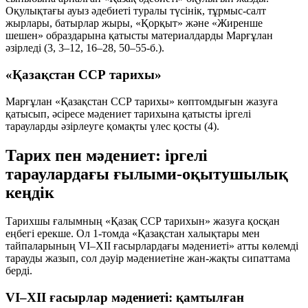
Оқулықтағы ауыз әдебиеті туралы түсінік, тұрмыс-салт
жырлары, батырлар жыры, «Қорқыт» және «Жиренше
шешен» образдарына қатысты материалдарды Марғұлан
әзірледі (3, 3–12, 16–28, 50–55-б.).
«Қазақстан ССР тарихы»
Марғұлан «Қазақстан ССР тарихы» көптомдығын жазуға
қатысып, әсіресе мәдениет тарихына қатысты іргелі
тарауларды әзірлеуге қомақты үлес қосты (4).
Тарих пен мәдениет: іргелі
тараулардағы ғылыми-оқытушылық
кеңдік
Тарихшы ғалымның «Қазақ ССР тарихын» жазуға қосқан
еңбегі ерекше. Ол 1-томда «Қазақстан халықтары мен
тайпаларының VI–XII ғасырлардағы мәдениеті» атты көлемді
тарауды жазып, сол дәуір мәдениетіне жан-жақты сипаттама
берді.
VI–XII ғасырлар мәдениеті: қамтылған