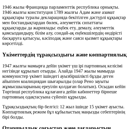
1946 жылы Францияда
парламенттік республика
орнықты.
1946 жылғы конституция 1789 жылғы
Адам және азамат
құқықтары туралы декларацияда
бекітілген дәстүрлі құқықтар
мен бостандықтардан бөлек, әлеуметтік сипаттағы
құқықтарды да жариялады:
еңбек ету
,
демалу
,
әлеуметтік
қамсыздандыру
,
білім алу
, сондай-ақ еңбекшілердің
өндірісті
басқаруға қатысуы
,
кәсіподақ
және
саяси қызмет
құқықтары
көрсетілді.
Үкіметтердің тұрақсыздығы және көппартиялық
1947 жылғы мамырға дейін үкімет үш ірі партияның келісімі
негізінде құрылып отырды. Алайда 1947 жылы мамырда
коммунистер үкімет ішіндегі ауызбіршілікті бұзды деген
айыппен коалициядан шығарылды (олар Рено зауыты
жұмысшыларының ереуілін қолдаған болатын). Осыдан кейін
Төртінші республика құлағанға дейін кабинеттер бірнеше
партияның одақтасуына сүйеніп құрылды.
Тұрақсыздықтың бір белгісі:
12 жыл ішінде
15 үкімет
ауысты.
Көппартиялық режим бұл құбылыстың маңызды себептерінің
бірі болды.
Отаршылдық соғыстар және дағдарыстың