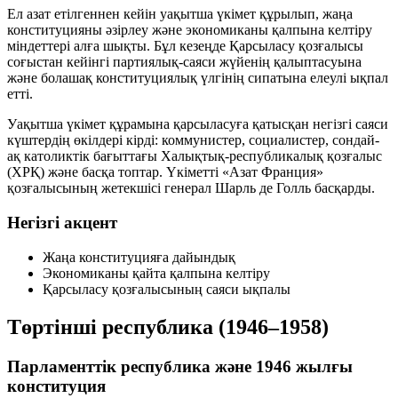
Ел азат етілгеннен кейін
уақытша үкімет
құрылып, жаңа
конституцияны әзірлеу және экономиканы қалпына келтіру
міндеттері алға шықты. Бұл кезеңде
Қарсыласу қозғалысы
соғыстан кейінгі партиялық-саяси жүйенің қалыптасуына
және болашақ конституциялық үлгінің сипатына елеулі ықпал
етті.
Уақытша үкімет құрамына қарсыласуға қатысқан негізгі саяси
күштердің өкілдері кірді:
коммунистер
,
социалистер
, сондай-
ақ католиктік бағыттағы
Халықтық-республикалық қозғалыс
(ХРҚ)
және басқа топтар. Үкіметті «Азат Франция»
қозғалысының жетекшісі
генерал Шарль де Голль
басқарды.
Негізгі акцент
Жаңа конституцияға дайындық
Экономиканы қайта қалпына келтіру
Қарсыласу қозғалысының саяси ықпалы
Төртінші республика (1946–1958)
Парламенттік республика және 1946 жылғы
конституция