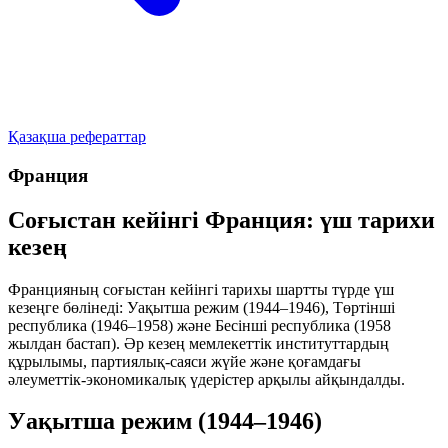
Қазақша рефераттар
Франция
Соғыстан кейінгі Франция: үш тарихи
кезең
Францияның соғыстан кейінгі тарихы шартты түрде үш
кезеңге бөлінеді:
Уақытша режим
(1944–1946),
Төртінші
республика
(1946–1958) және
Бесінші республика
(1958
жылдан бастап). Әр кезең мемлекеттік институттардың
құрылымы, партиялық-саяси жүйе және қоғамдағы
әлеуметтік-экономикалық үдерістер арқылы айқындалды.
Уақытша режим (1944–1946)