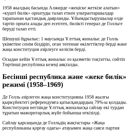
1958 жылдың
басында Алжирде «жеңіске жеткізе алатын»
«күшті билік»
орнатуды талап еткен ультраотаршылдар
тарапынан қастандық даярланды. Ұйымдастырушылар елде
тәртіп орната алады деп есептеп, билікті генерал де Голльге
беруді талап етті.
Шешуші бұрылыс:
1 маусымда
Ұлттық жиналыс де Голль
үкіметіне сенім білдіріп, оған төтенше өкілеттіктер берді және
жаңа конституция әзірлеуге келісім берді.
Осыдан кейін Ұлттық жиналыс өз қызметін тоқтатты, сөйтіп
Төртінші республика кезеңі аяқталды.
Бесінші республика және «жеке билік»
режимі (1958–1969)
Де Голль әзірлеген жаңа конституцияны
1958 жылғы
қыркүйектегі
референдумға қатысқандардың
79%-ы
қолдады.
Конституция негізінде Ұлттық жиналысқа сайлау
екі турдан
тұратын мажоритарлық жүйе
бойынша өткізілді.
Сайлау қарсаңында де Голльдің жақтастары
«Жаңа
республиканы қорғау одағы»
атауымен жаңа саяси партия