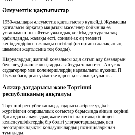
Әлеуметтік қақтығыстар
1950-жылдары әлеуметтік қақтығыстар күшейді. Жұмысшы
қозғалысы бірқатар маңызды мәселелер бойынша өз
ұстанымын нығайтты:
ұжымдық келісімдер туралы заң
қабылданды,
жалақы өсті
, сондай-ақ
ең төменгі
кепілдендірілген жалақы
енгізілді (ол орташа жалақының
шамамен жартысына тең болды).
Шаруалардың жаппай қозғалысы әділ сатып алу бағаларын
белгілеуді және салықтарды азайтуды талап етті. Ал ұсақ
саудагерлер мен қолөнершілердің наразылығы дүкенші
П.
Пужад
басқарған үкіметке қарсы қозғалысқа ұласты.
Алжир дағдарысы және Төртінші
республиканың аяқталуы
Төртінші республиканың дағдарысы әсіресе үздіксіз
жүргізілген отаршылдық соғыстар барысында айқын көрінді.
Қоғамдағы алауыздық және негізгі партиялар ішіндегі
келіспеушіліктердің бір бөлігі ультраотаршылдық пен
неоотаршылдықты қолдаушылардың позицияларынан
туындады.