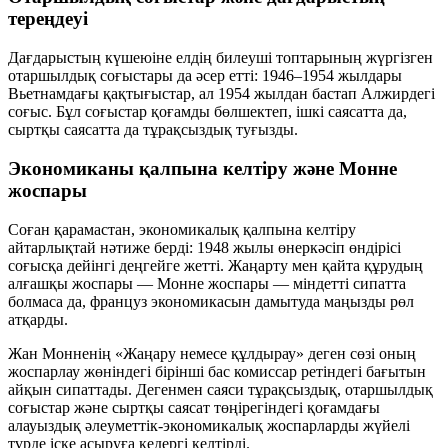
тереңдеуі
Дағдарыстың күшеюіне елдің билеуші топтарының жүргізген
отаршылдық соғыстары да әсер етті:
1946–1954
жылдары
Вьетнамдағы қақтығыстар, ал
1954 жылдан
бастап Алжирдегі
соғыс. Бұл соғыстар қоғамды бөлшектеп, ішкі саясатта да,
сыртқы саясатта да тұрақсыздық туғызды.
Экономиканы қалпына келтіру және Монне
жоспары
Соған қарамастан, экономикалық қалпына келтіру
айтарлықтай нәтиже берді:
1948 жылы
өнеркәсіп өндірісі
соғысқа дейінгі деңгейге жетті. Жаңарту мен қайта құрудың
алғашқы жоспары —
Монне жоспары
— міндетті сипатта
болмаса да, француз экономикасын дамытуда маңызды рөл
атқарды.
Жан Монненің
«Жаңару немесе құлдырау»
деген сөзі оның
жоспарлау жөніндегі бірінші бас комиссар ретіндегі бағытын
айқын сипаттады. Дегенмен саяси тұрақсыздық, отаршылдық
соғыстар және сыртқы саясат төңірегіндегі қоғамдағы
алауыздық әлеуметтік-экономикалық жоспарларды жүйелі
түрде іске асыруға кедергі келтірді.