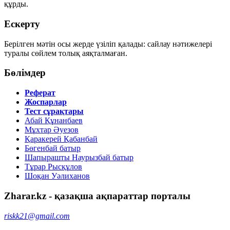
құрды.
Ескерту
Берілген мәтін осы жерде үзіліп қалады: сайлау нәтижелері
туралы сөйлем толық аяқталмаған.
Бөлімдер
Реферат
Жоспарлар
Тест сұрақтары
Абай Құнанбаев
Мұхтар Әуезов
Қаракерей Қабанбай
Бөгенбай батыр
Шапырашты Наурызбай батыр
Тұрар Рысқұлов
Шоқан Уәлиханов
Zharar.kz - қазақша ақпараттар порталы
riskk21@gmail.com