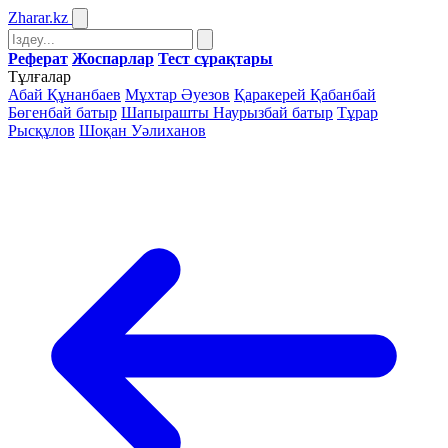
Zharar
.kz
Реферат
Жоспарлар
Тест сұрақтары
Тұлғалар
Абай Құнанбаев
Мұхтар Әуезов
Қаракерей Қабанбай
Бөгенбай батыр
Шапырашты Наурызбай батыр
Тұрар
Рысқұлов
Шоқан Уәлиханов