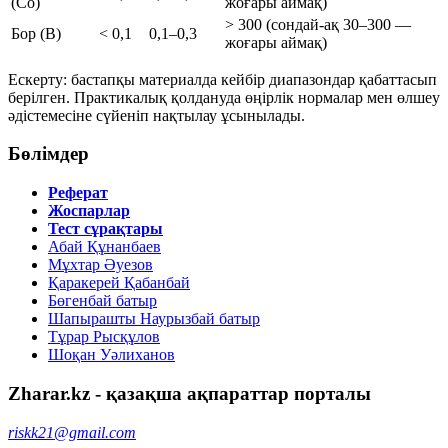
(Co)
жоғары аймақ)
> 300 (сондай-ақ 30–300 —
Бор (B)
< 0,1
0,1–0,3
жоғары аймақ)
Ескерту: бастапқы материалда кейбір диапазондар қабаттасып
берілген. Практикалық қолдануда өңірлік нормалар мен өлшеу
әдістемесіне сүйеніп нақтылау ұсынылады.
Бөлімдер
Реферат
Жоспарлар
Тест сұрақтары
Абай Құнанбаев
Мұхтар Әуезов
Қаракерей Қабанбай
Бөгенбай батыр
Шапырашты Наурызбай батыр
Тұрар Рысқұлов
Шоқан Уәлиханов
Zharar.kz - қазақша ақпараттар порталы
riskk21@gmail.com