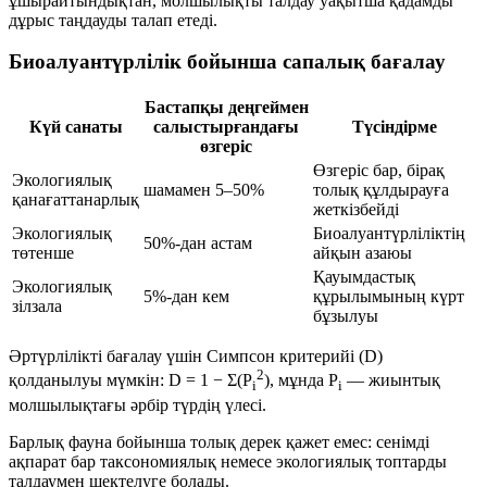
ұшырайтындықтан, молшылықты талдау уақытша қадамды
дұрыс таңдауды талап етеді.
Биоалуантүрлілік бойынша сапалық бағалау
Бастапқы деңгеймен
Күй санаты
салыстырғандағы
Түсіндірме
өзгеріс
Өзгеріс бар, бірақ
Экологиялық
шамамен
5–50%
толық құлдырауға
қанағаттанарлық
жеткізбейді
Экологиялық
Биоалуантүрліліктің
50%-дан астам
төтенше
айқын азаюы
Қауымдастық
Экологиялық
5%-дан кем
құрылымының күрт
зілзала
бұзылуы
Әртүрлілікті бағалау үшін Симпсон критерийі (
D
)
2
қолданылуы мүмкін:
D = 1 − Σ(P
)
, мұнда
P
— жиынтық
i
i
молшылықтағы әрбір түрдің үлесі.
Барлық фауна бойынша толық дерек қажет емес: сенімді
ақпарат бар таксономиялық немесе экологиялық топтарды
талдаумен шектелуге болады.