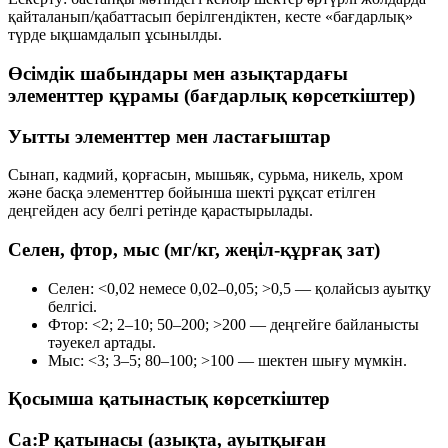
қайталанып/қабаттасып берілгендіктен, кесте «бағдарлық»
түрде ықшамдалып ұсынылды.
Өсімдік шабындары мен азықтардағы
элементтер құрамы (бағдарлық көрсеткіштер)
Уытты элементтер мен ластағыштар
Сынап, кадмий, қорғасын, мышьяк, сурьма, никель, хром
және басқа элементтер бойынша
шекті рұқсат етілген
деңгейден
асу белгі ретінде қарастырылады.
Селен, фтор, мыс (мг/кг, жеңіл-құрғақ зат)
Селен:
<0,02 немесе 0,02–0,05; >0,5 — қолайсыз ауытқу
белгісі.
Фтор:
<2; 2–10; 50–200; >200 — деңгейге байланысты
тәуекел артады.
Мыс:
<3; 3–5; 80–100; >100 — шектен шығу мүмкін.
Қосымша қатынастық көрсеткіштер
Ca:P қатынасы (азықта, ауытқыған