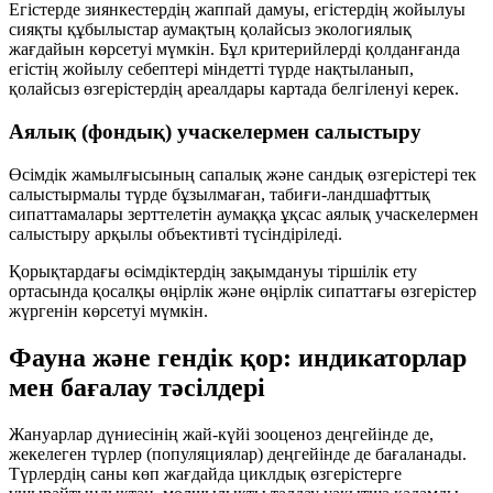
Егістерде зиянкестердің жаппай дамуы, егістердің жойылуы
сияқты құбылыстар аумақтың қолайсыз экологиялық
жағдайын көрсетуі мүмкін. Бұл критерийлерді қолданғанда
егістің жойылу себептері міндетті түрде нақтыланып,
қолайсыз өзгерістердің ареалдары картада белгіленуі керек.
Аялық (фондық) учаскелермен салыстыру
Өсімдік жамылғысының сапалық және сандық өзгерістері тек
салыстырмалы түрде бұзылмаған, табиғи-ландшафттық
сипаттамалары зерттелетін аумаққа ұқсас аялық учаскелермен
салыстыру арқылы объективті түсіндіріледі.
Қорықтардағы өсімдіктердің зақымдануы тіршілік ету
ортасында қосалқы өңірлік және өңірлік сипаттағы өзгерістер
жүргенін көрсетуі мүмкін.
Фауна және гендік қор: индикаторлар
мен бағалау тәсілдері
Жануарлар дүниесінің жай-күйі зооценоз деңгейінде де,
жекелеген түрлер (популяциялар) деңгейінде де бағаланады.
Түрлердің саны көп жағдайда циклдық өзгерістерге