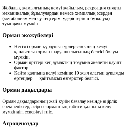
Жобалық жамылғының кемуі жайылым, рекреация сияқты
механикалық бұзылулардан немесе химиялық әсерден
(метаболизм мен су теңгерімі үдерістерінің бұзылуы)
туындауы мүмкін.
Орман экожүйелері
Негізгі орман құраушы түрлер санының кемуі
қанағатсыз орман шаруашылығының белгісі болуы
мүмкін.
Орман өрттері кең аумақтың тозуына әкелетін қауіпті
фактор.
Қайта қалпына келуі кемінде
10 жыл
алатын ауқымды
өртеңдер — қайтымсыз өзгерістер белгісі.
Орман дақылдары
Орман дақылдарының жай-күйін бағалау кезінде өңірлік
ерекшеліктер, әсіресе орманның табиғи қалпына келу
мүмкіндігі ескерілуі тиіс.
Агроценоздар