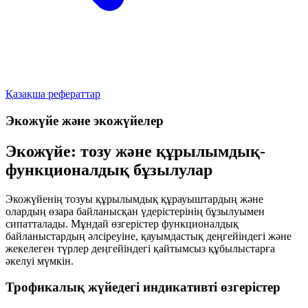
Қазақша рефераттар
Экожүйе және экожүйелер
Экожүйе: тозу және құрылымдық-
функционалдық бұзылулар
Экожүйенің тозуы құрылымдық құрауыштардың және
олардың өзара байланысқан үдерістерінің бұзылуымен
сипатталады. Мұндай өзгерістер функционалдық
байланыстардың әлсіреуіне, қауымдастық деңгейіндегі және
жекелеген түрлер деңгейіндегі қайтымсыз құбылыстарға
әкелуі мүмкін.
Трофикалық жүйедегі индикативті өзгерістер