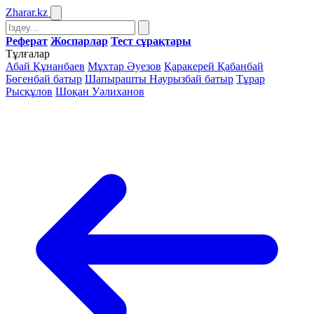
Zharar
.kz
Реферат
Жоспарлар
Тест сұрақтары
Тұлғалар
Абай Құнанбаев
Мұхтар Әуезов
Қаракерей Қабанбай
Бөгенбай батыр
Шапырашты Наурызбай батыр
Тұрар
Рысқұлов
Шоқан Уәлиханов