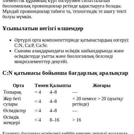
элементтік құрамның күрт өзгеруімен сипатталатын
биохимиялық провинциялар
ретінде қарастыруға болады.
Мұндай провинциялар табиғи та, техногендік те шығу текті
болуы мүмкін.
Ұсынылатын негізгі өлшемдер
Әртүрлі орта компоненттерінде қатынастардың өзгеруі:
C:N
,
Ca:P
,
Ca:Sr
.
Сынама алаңдарындағы өсімдік шабындарында және
өсімдіктерде уытты және биологиялық белсенді
микроэлементтер деңгейі.
C:N қатынасы бойынша бағдарлық аралықтар
Орта
Төмен
Қалыпты
Жоғары
Топырақ
< 4
4–8
—
Жер беті
< 20 немесе > 20 (ауытқу
< 4
4–8
сулары
ретінде)
Өсімдіктер
< 4
4–8
—
Өсімдік
< 4
8–16
> 16
жемдері
Ескерту: бастапқы мәтіндегі кейбір шектер әртүрлі жолдарда