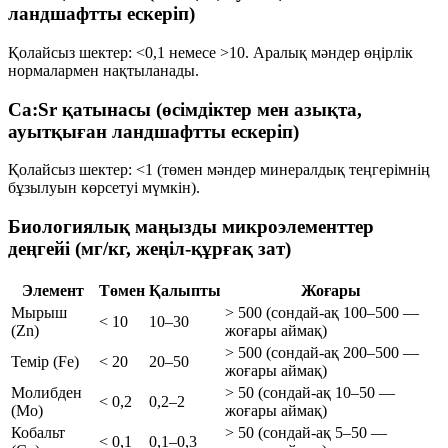
ландшафтты ескеріп)
Қолайсыз шектер:
<0,1
немесе
>10
. Аралық мәндер өңірлік
нормалармен нақтыланады.
Ca:Sr қатынасы (өсімдіктер мен азықта,
ауытқыған ландшафтты ескеріп)
Қолайсыз шектер:
<1
(төмен мәндер минералдық теңгерімнің
бұзылуын көрсетуі мүмкін).
Биологиялық маңызды микроэлементтер
деңгейі (мг/кг, жеңіл-құрғақ зат)
Элемент
Төмен
Қалыпты
Жоғары
Мырыш
> 500 (сондай-ақ 100–500 —
< 10
10–30
(Zn)
жоғары аймақ)
> 500 (сондай-ақ 200–500 —
Темір (Fe)
< 20
20–50
жоғары аймақ)
Молибден
> 50 (сондай-ақ 10–50 —
< 0,2
0,2–2
(Mo)
жоғары аймақ)
Кобальт
> 50 (сондай-ақ 5–50 —
< 0,1
0,1–0,3