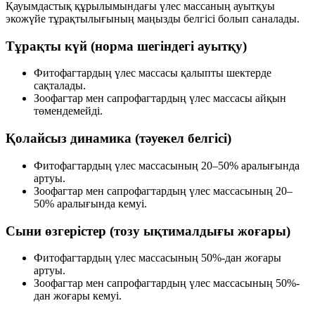
Қауымдастық құрылымындағы үлес массаның ауытқуы
экожүйе тұрақтылығының маңызды белгісі болып саналады.
Тұрақты күй (норма шегіндегі ауытқу)
Фитофагтардың үлес массасы қалыпты шектерде
сақталады.
Зоофагтар мен сапрофагтардың үлес массасы айқын
төмендемейді.
Қолайсыз динамика (тәуекел белгісі)
Фитофагтардың үлес массасының
20–50%
аралығында
артуы.
Зоофагтар мен сапрофагтардың үлес массасының
20–
50%
аралығында кемуі.
Сыни өзгерістер (тозу ықтималдығы жоғары)
Фитофагтардың үлес массасының
50%-дан жоғары
артуы.
Зоофагтар мен сапрофагтардың үлес массасының
50%-
дан жоғары
кемуі.