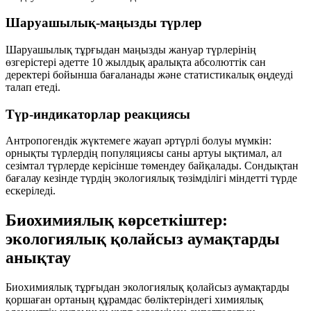
Шаруашылық-маңызды түрлер
Шаруашылық тұрғыдан маңызды жануар түрлерінің
өзгерістері әдетте
10 жылдық
аралықта абсолюттік сан
деректері бойынша бағаланады және статистикалық өңдеуді
талап етеді.
Түр-индикаторлар реакциясы
Антропогендік жүктемеге жауап әртүрлі болуы мүмкін:
орнықты түрлердің популяциясы саны артуы ықтимал, ал
сезімтал түрлерде керісінше төмендеу байқалады. Сондықтан
бағалау кезінде түрдің экологиялық төзімділігі міндетті түрде
ескеріледі.
Биохимиялық көрсеткіштер:
экологиялық қолайсыз аумақтарды
анықтау
Биохимиялық тұрғыдан экологиялық қолайсыз аумақтарды
қоршаған ортаның құрамдас бөліктеріндегі химиялық