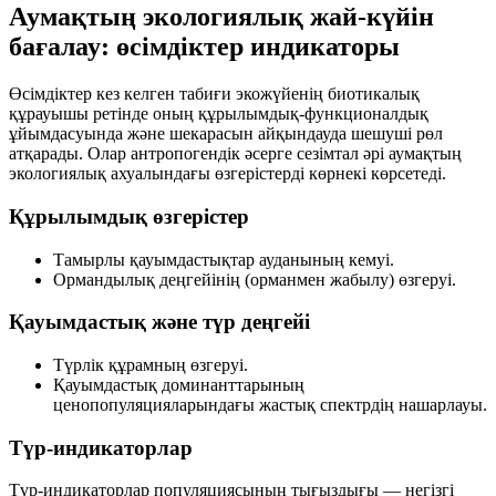
Аумақтың экологиялық жай-күйін
бағалау: өсімдіктер индикаторы
Өсімдіктер кез келген табиғи экожүйенің биотикалық
құрауышы ретінде оның құрылымдық-функционалдық
ұйымдасуында және шекарасын айқындауда шешуші рөл
атқарады. Олар антропогендік әсерге сезімтал әрі аумақтың
экологиялық ахуалындағы өзгерістерді көрнекі көрсетеді.
Құрылымдық өзгерістер
Тамырлы қауымдастықтар ауданының кемуі.
Ормандылық деңгейінің (орманмен жабылу) өзгеруі.
Қауымдастық және түр деңгейі
Түрлік құрамның өзгеруі.
Қауымдастық доминанттарының
ценопопуляцияларындағы жастық спектрдің нашарлауы.
Түр-индикаторлар
Түр-индикаторлар популяциясының тығыздығы — негізгі