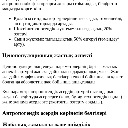
антропогендік факторларға жоғары сезімталдық білдіретін
маңызды көрсеткіш.
Қолайсыз индикатор түрлерінде тығыздық
төмендейді
,
ал оң индикаторларда
артады
.
Шекті антропогендік жүктеме: тығыздықтың
20%
өзгеруі.
Сыни жүктеме: тығыздықтың
50%
өзгеруі (төмендеу/
арту).
Ценопопуляцияның жастық аспекті
Ценопопуляцияның елеулі параметрлерінің бірі — жастық
аспекті: әртүрлі жас жағдайындағы дарақтардың үлесі. Жас
жағдайы морфологиялық белгілер кешені бойынша, ал қажет
болғанда абсолюттік жас бойынша анықталады.
Бұл параметр антропогендік әсердің әртүрлі нысандарына
жауап береді: тура әсерлерге (жаю, бұтау, техногендік ықпал)
және жанама әсерлерге (экотопты өзгерту арқылы).
Антропогендік әсердің көрінетін белгілері
Жобалық жамылғы және өнімділік