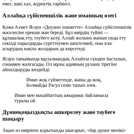
емес, ішкі хәл, жүректің тәрбиесі.
Аллаһқа сүйіспеншілік және иманның өзегі
Қожа Ахмет Ясауи «Диуани хикметте» Аллаһқа сүйіспеншілік
мәселесіне ерекше мән береді. Бұл өмірдің түйіні —
құлшылық ету, тәубеге келу, Аллаһ жолына жанын пида ету
секілді парыздарды суреттеумен шектелмей, оны іске
асырудың нақты жолдарын да көрсетеді.
Ясауи танымында мұсылмандық Аллаһты сүюден басталып,
сонымен жалғасады. Ол мұны адамның рухани тірегіне
айналдыруды көздейді:
Иман жоқ сүймегенде, жаны да жоқ,
Болмайды Расул сөзін танып әлек.
Иман мен махаббаттың ажырамас байланысы
туралы ой
Дүниеқоңыздықты әшкерелеу және тәубеге
шақыру
Ақын өз өмірінен қорытынды шығарып, «бар дүние менікі»