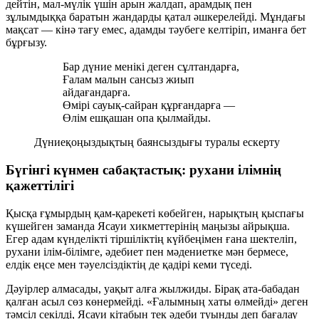
дейтін, мал-мүлік үшін арын жалдап, арамдық пен
зұлымдыққа баратын жандарды қатал әшкерелейді. Мұндағы
мақсат — кінә тағу емес, адамды тәубеге келтіріп, иманға бет
бұрғызу.
Бар дүние менікі деген сұлтандарға,
Ғалам малын сансыз жиып
айдағандарға.
Өмірі сауық-сайран құрғандарға —
Өлім ешқашан опа қылмайды.
Дүниеқоңыздықтың баянсыздығы туралы ескерту
Бүгінгі күнмен сабақтастық: рухани ілімнің
қажеттілігі
Қысқа ғұмырдың қам-қарекеті көбейген, нарықтың қыспағы
күшейген заманда Ясауи хикметтерінің маңызы айрықша.
Егер адам күнделікті тіршіліктің күйбеңімен ғана шектеліп,
рухани ілім-білімге, әдебиет пен мәдениетке мән бермесе,
елдік еңсе мен тәуелсіздіктің де қадірі кеми түседі.
Дәуірлер алмасады, уақыт алға жылжиды. Бірақ ата-бабадан
қалған асыл сөз көнермейді. «Ғалымның хаты өлмейді» деген
тәмсіл секілді, Ясауи кітабын тек әдеби туынды деп бағалау