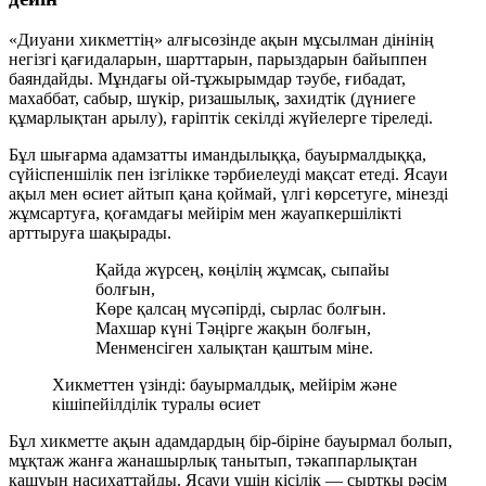
«Диуани хикметтің» алғысөзінде ақын мұсылман дінінің
негізгі қағидаларын, шарттарын, парыздарын байыппен
баяндайды. Мұндағы ой-тұжырымдар тәубе, ғибадат,
махаббат, сабыр, шүкір, ризашылық, захидтік (дүниеге
құмарлықтан арылу), ғаріптік секілді жүйелерге тіреледі.
Бұл шығарма адамзатты имандылыққа, бауырмалдыққа,
сүйіспеншілік пен ізгілікке тәрбиелеуді мақсат етеді. Ясауи
ақыл мен өсиет айтып қана қоймай, үлгі көрсетуге, мінезді
жұмсартуға, қоғамдағы мейірім мен жауапкершілікті
арттыруға шақырады.
Қайда жүрсең, көңілің жұмсақ, сыпайы
болғын,
Көре қалсаң мүсәпірді, сырлас болғын.
Махшар күні Тәңірге жақын болғын,
Менменсіген халықтан қаштым міне.
Хикметтен үзінді: бауырмалдық, мейірім және
кішіпейілділік туралы өсиет
Бұл хикметте ақын адамдардың бір-біріне бауырмал болып,
мұқтаж жанға жанашырлық танытып, тәкаппарлықтан
қашуын насихаттайды. Ясауи үшін кісілік — сыртқы рәсім