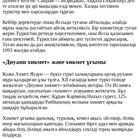
дүниеге келген. Сайрам — Исфиджап, Аққала (Ақшехир) деп
те аталған ірі әрі маңызды елді мекен. Халқы негізінен
түріктер мен парсылардан тұрған.
Кейбір деректерде оның Яссыда туғаны айтылады, алайда
мұны нақты растайтын айғақ жеткіліксіз. Бір хикметінде туған
жерін Түркістан ретінде көрсеткенімен, оны Яссы қаласымен
ғана шектемей, Түркістан аймағы деп түсінген дұрысырақ.
Туған жылы да дәл анықталмаған, бірақ көптеген тарихшылар
1093 жылды атайды.
«Диуани хикмет» және хикмет ұғымы
Қожа Ахмет Ясауи — бүкіл түркі халықтарына ортақ рухани
мұра қалдырған ұлы тұлға, XII ғасырда көне түркі тілінде
жазылған «Диуани хикмет» кітабының авторы. Ол Исламға
шақыруын, насихатын «хикмет» атауымен жеткізген. Бұл
таңдау кездейсоқ емес: Құран Кәрімнің Нахыл сүресі, 125-
аятында адамдарды Раббыңның жолына хикмет арқылы
шақыру бұйырылған.
Хикмет ұғымы даналық, туралық, кемел ақыл, ой-пікір, білім,
өнер мағыналарын қамтиды. Сонымен бірге адал мен арамды
айыра білу, білімді амалға айналдыру секілді терең мазмұнды
білдіреді.