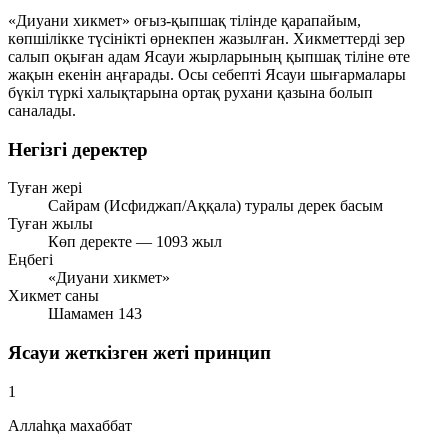
«Диуани хикмет» оғыз-қыпшақ тілінде қарапайым,
көпшілікке түсінікті өрнекпен жазылған. Хикметтерді зер
салып оқыған адам Ясауи жырларының қыпшақ тіліне өте
жақын екенін аңғарады. Осы себепті Ясауи шығармалары
бүкіл түркі халықтарына ортақ рухани қазына болып
саналады.
Негізгі деректер
Туған жері
Сайрам (Исфиджап/Аққала) туралы дерек басым
Туған жылы
Көп деректе — 1093 жыл
Еңбегі
«Диуани хикмет»
Хикмет саны
Шамамен 143
Ясауи жеткізген жеті принцип
1
Аллаһқа махаббат