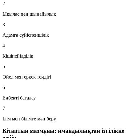
2
Ықылас пен шынайылық
3
Адамға сүйіспеншілік
4
Кішіпейілділік
5
Әйел мен еркек теңдігі
6
Еңбекті бағалау
7
Ілім мен білімге мән беру
Кітаптың мазмұны: имандылықтан ізгілікке
дейін