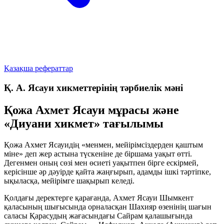
Қазақша рефераттар
Қ. А. Ясауи хикметтерінің тәрбиелік мәні
Қожа Ахмет Ясауи мұрасы және
«Диуани хикмет» тағылымы
Қожа Ахмет Ясауидің «менмен, мейірімсіздерден қаштым
міне» деп жер астына түскеніне де біршама уақыт өтті.
Дегенмен оның сөзі мен өсиеті уақытпен бірге ескірмей,
керісінше әр дәуірде қайта жаңғырып, адамды ішкі тәртіпке,
ықыласқа, мейірімге шақырып келеді.
Қолдағы деректерге қарағанда, Ахмет Ясауи Шымкент
қаласының шығысында орналасқан Шахияр өзенінің шағын
саласы Қарасудың жағасындағы Сайрам қалашығында