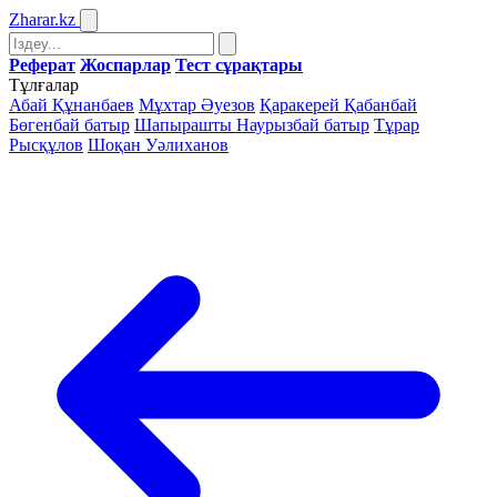
Zharar
.kz
Реферат
Жоспарлар
Тест сұрақтары
Тұлғалар
Абай Құнанбаев
Мұхтар Әуезов
Қаракерей Қабанбай
Бөгенбай батыр
Шапырашты Наурызбай батыр
Тұрар
Рысқұлов
Шоқан Уәлиханов