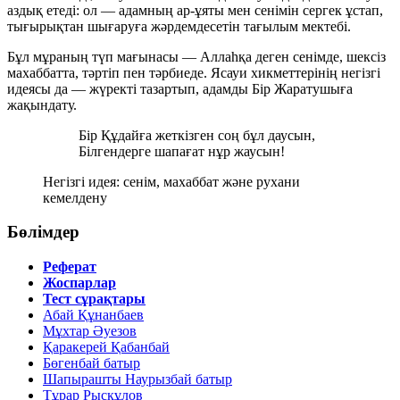
аздық етеді: ол — адамның ар-ұяты мен сенімін сергек ұстап,
тығырықтан шығаруға жәрдемдесетін тағылым мектебі.
Бұл мұраның түп мағынасы — Аллаһқа деген сенімде, шексіз
махаббатта, тәртіп пен тәрбиеде. Ясауи хикметтерінің негізгі
идеясы да — жүректі тазартып, адамды Бір Жаратушыға
жақындату.
Бір Құдайға жеткізген соң бұл даусын,
Білгендерге шапағат нұр жаусын!
Негізгі идея: сенім, махаббат және рухани
кемелдену
Бөлімдер
Реферат
Жоспарлар
Тест сұрақтары
Абай Құнанбаев
Мұхтар Әуезов
Қаракерей Қабанбай
Бөгенбай батыр
Шапырашты Наурызбай батыр
Тұрар Рысқұлов