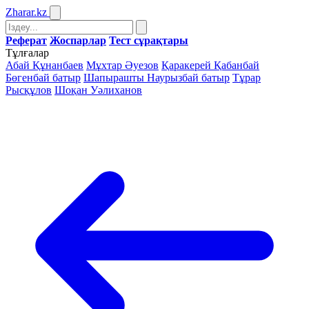
Zharar
.kz
Реферат
Жоспарлар
Тест сұрақтары
Тұлғалар
Абай Құнанбаев
Мұхтар Әуезов
Қаракерей Қабанбай
Бөгенбай батыр
Шапырашты Наурызбай батыр
Тұрар
Рысқұлов
Шоқан Уәлиханов