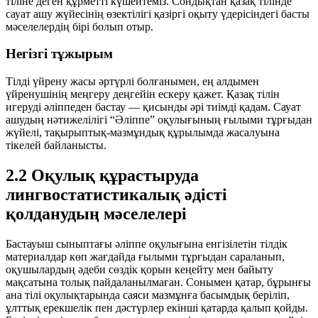
тіліне деген құрметті күшейтеміз. Сондықтан қазақ тілінде
сауат ашу жүйесінің өзектілігі қазіргі оқыту үдерісіндегі басты
мәселелердің бірі болып отыр.
Негізгі тұжырым
Тілді үйрену жасы әртүрлі болғанымен, ең алдымен
үйренушінің меңгеру деңгейін ескеру қажет. Қазақ тілін
игеруді әліппеден бастау — қисынды әрі тиімді қадам. Сауат
ашудың нәтижелілігі “Әліппе” оқулығының ғылыми тұрғыдан
жүйелі, тақырыптық-мазмұндық құрылымда жасалуына
тікелей байланысты.
2.2 Оқулық құрастыруда
лингвостатистикалық әдісті
қолданудың мәселелері
Бастауыш сыныптағы әліппе оқулығына енгізілетін тілдік
материалдар көп жағдайда ғылыми тұрғыдан сараланып,
оқушылардың әдеби сөздік қорын кеңейту мен байыту
мақсатына толық пайдаланылмаған. Сонымен қатар, бұрынғы
ана тілі оқулықтарында саяси мазмұнға басымдық беріліп,
ұлттық ерекшелік пен дәстүрлер екінші қатарда қалып қойды.