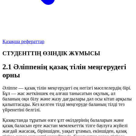
Қазақша рефераттар
СТУДЕНТТІҢ ӨЗІНДІК ЖҰМЫСЫ
2.1 Әліппенің қазақ тілін меңгерудегі
орны
Әліппе — қазақ тілін меңгерудегі ең негізгі мәселелердің бірі.
Бұл — жас жеткіншек ең алғаш танысатын оқулық, ал
баланың оқи білу және жазу дағдылары дәл осы кітап арқылы
қалыптасады. Кез келген тілді меңгеруде баланың тілді тез
үйренетіні белгілі.
Қазақстанда тұратын өзге ұлт өкілдерінің балаларын және
қазақ баласын ерте жастан мемлекеттік тілге баулуға жүйелі
жағдай жасасақ, біріншіден, уақыт ұтамыз, екіншіден, қазақ