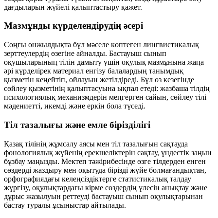
дағдыларын жүйелі қалыптастыру қажет.
Мазмұнды күрделендірудің әсері
Соңғы онжылдықта бұл мәселе көптеген лингвистикалық
зерттеулердің өзегіне айналды. Бастауыш сынып
оқушыларының тілін дамыту үшін оқулық мазмұнына жаңа
әрі күрделірек материал енгізу балалардың танымдық
қызметін кеңейтіп, ойлауын жетілдіреді. Бұл өз кезегінде
сөйлеу қызметінің қалыптасуына ықпал етеді: жазбаша тілдің
психологиялық механизмдерін меңгерген сайын, сөйлеу тілі
мәдениетті, икемді және еркін бола түседі.
Тіл тазалығы және емле бірізділігі
Қазақ тілінің жұмсалу аясы мен тіл тазалығын сақтауда
фонологиялық жүйенің ерекшеліктерін сақтау, үндестік заңын
бұзбау маңызды. Мектеп тәжірибесінде өзге тілдерден енген
сөздерді жаздыру мен оқытуда бірізді жүйе болмағандықтан,
орфографиядағы келеңсіздіктерге статистикалық талдау
жүргізу, оқулықтардағы кірме сөздердің үлесін анықтау және
дұрыс жазылуын реттеуді бастауыш сынып оқулықтарынан
бастау туралы ұсыныстар айтылады.