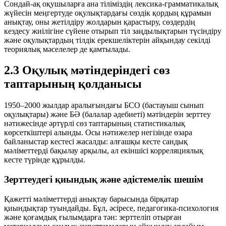
Сондай-ақ оқушыларға ана тіліміздің лексика-грамматикалық
жүйесін меңгертуде оқулықтардағы сөздік қордың құрамын
анықтау, оны жетілдіру жолдарын қарастыру, сөздердің
кездесу жиілігіне сүйене отырып тіл заңдылықтарын түсіндіру
және оқулықтардың тілдік ерекшеліктерін айқындау секілді
теориялық мәселелер де қамтылады.
2.3 Оқулық мәтіндеріндегі сөз
таптарының қолданысы
1950–2000 жылдар аралығындағы БСО (бастауыш сынып
оқулықтары) және БӘ (балалар әдебиеті) мәтіндерін зерттеу
нәтижесінде әртүрлі сөз таптарының статистикалық
көрсеткіштері алынды. Осы нәтижелер негізінде өзара
байланыстар кестесі жасалды: алғашқы кесте сандық
мәліметтерді бақылау арқылы, ал екіншісі корреляциялық
кесте түрінде құрылды.
Зерттеудегі қиындық және әдістемелік шешім
Қажетті мәліметтерді анықтау барысында бірқатар
қиындықтар туындайды. Бұл, әсіресе, педагогика-психология
және қоғамдық ғылымдарға тән: зерттеліп отырған