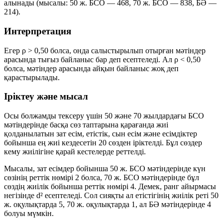
алынады (мысалы: 50 ж. БСО — 468, 70 ж. БСО — 838, БӘ —
214).
Интерпретация
Егер
ρ > 0,50
болса, онда салыстырылып отырған мәтіндер
арасында тығыз байланыс бар деп есептеледі. Ал
ρ < 0,50
болса, мәтіндер арасында айқын байланыс жоқ деп
қарастырылады.
Іріктеу және мысал
Осы болжамды тексеру үшін 50 және 70 жылдардағы БСО
мәтіндерінде басқа сөз таптарына қарағанда жиі
қолданылатын зат есім, етістік, сын есім және есімдіктер
бойынша ең жиі кездесетін 20 сөзден іріктелді. Бұл сөздер
кему жиілігіне қарай кестелерде реттелді.
Мысалы, зат есімдер бойынша 50 ж. БСО мәтіндерінде
күн
сөзінің реттік нөмірі 2 болса, 70 ж. БСО мәтіндерінде бұл
сөздің жиілік бойынша реттік нөмірі 4. Демек, ранг айырмасы
негізінде
d²
есептеледі. Сол сияқты
ал
етістігінің жиілік реті 50
ж. оқулықтарда 5, 70 ж. оқулықтарда 1, ал БӘ мәтіндерінде 4
болуы мүмкін.