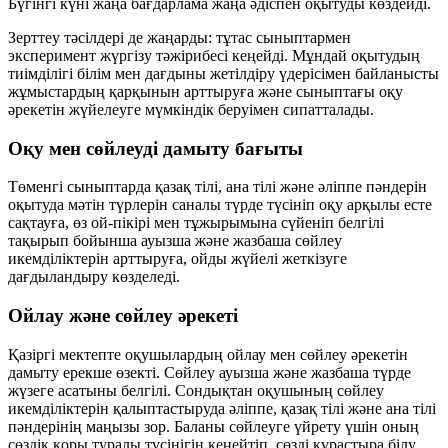
Бүгінгі күні жаңа бағдарлама жаңа әдіспен оқытуды көздейді.
Зерттеу тәсілдері де жаңарды: тұтас сыныптармен
эксперимент жүргізу тәжірибесі кеңейді. Мұндай оқытудың
тиімділігі білім мен дағдыны жетілдіру үдерісімен байланысты
жұмыстардың қарқынын арттыруға және сыныптағы оқу
әрекетін жүйелеуге мүмкіндік беруімен сипатталады.
Оқу мен сөйлеуді дамыту бағыты
Төменгі сыныптарда қазақ тілі, ана тілі және әліппе пәндерін
оқытуда мәтін түрлерін саналы түрде түсініп оқу арқылы есте
сақтауға, өз ой-пікірі мен тұжырымына сүйеніп белгілі
тақырып бойынша ауызша және жазбаша сөйлеу
икемділіктерін арттыруға, ойды жүйелі жеткізуге
дағдыландыру көзделеді.
Ойлау және сөйлеу әрекеті
Қазіргі мектепте оқушылардың ойлау мен сөйлеу әрекетін
дамыту ерекше өзекті. Сөйлеу ауызша және жазбаша түрде
жүзеге асатыны белгілі. Сондықтан оқушының сөйлеу
икемділіктерін қалыптастыруда әліппе, қазақ тілі және ана тілі
пәндерінің маңызы зор. Баланы сөйлеуге үйрету үшін оның
сөздік қоры туралы түсінігін кеңейтіп, сөзді құрастыра білу