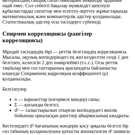
материалдың сандық сипаттамаларын айқындау әрдайым
оңай емес. Сол себепті бақылау мүмкіндігі шектеулі
құбылыстарды сипаттау мен есептеу-зерттеу жұмыстарында
математикалық және компьютерлік әдістер қолданылады.
Статистикалық әдістер осы тәсілдерге сүйенеді.
Спирмен корреляциясы (рангілер
корреляциясы)
Мұндай тәсілдердің бірі — реттік белгілердің корреляциясы.
Мысалы, оқулық мәтіндеріндегі ең жиі кездесетін сөзді 1 деп
белгілеп, келесісін 2 деп нөмірлейміз (т.с.с.). Осы реттік
таңбалар мен сөз таптарының арасындағы байланысты
өлшеуде Спирменнің корреляция коэффициенті (
ρ
)
қолданылады.
Белгілеулер
n
— варианттар (өзгермелі мәндер) саны;
Σ
— қосынды белгісі;
d²
— салыстырылып отырған мәтіндердегі жиілік
бойынша орналасқан рангілер айырмасының квадраты.
Кестелердегі
d²
бағанының мәндерін қосу арқылы белгілі бір
сөз табының қолданылуына қатысты жинақталған
d²
шамасы