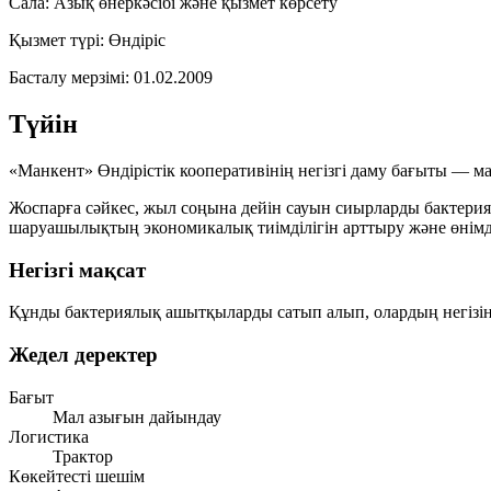
Сала:
Азық өнеркәсібі және қызмет көрсету
Қызмет түрі:
Өндіріс
Басталу мерзімі:
01.02.2009
Түйін
«Манкент» Өндірістік кооперативінің негізгі даму бағыты —
ма
Жоспарға сәйкес, жыл соңына дейін сауын сиырларды
бактери
шаруашылықтың экономикалық тиімділігін арттыру және өнімділ
Негізгі мақсат
Құнды бактериялық ашытқыларды сатып алып, олардың негізінде
Жедел деректер
Бағыт
Мал азығын дайындау
Логистика
Трактор
Көкейтесті шешім