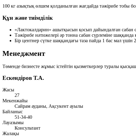
100 кг азықтық өлшем қолданылған жағдайда тәжірибе тобы б
Құн және тиімділік
«Лактокалдарин» ашытқысын қосып дайындалған сабан с
Тәжірибе нәтижелері әр тонна сабан сүрлеміне шаққанда 
Бір центнер сүтке шаққандағы таза пайда 1 бас мал үшін
2
Менеджмент
Төменде бизнесте жұмыс істейтін қызметкерлер туралы қысқаша
Ескендіров Т.А.
Жасы
27
Мекенжайы
Сайрам ауданы, Ақсукент ауылы
Байланыс
51-34-40
Лауазымы
Консультант
Жалақы