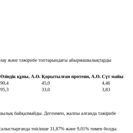
қылау және тәжірибе топтарындағы айырмашылықтарды
Өзіндік құны, А.Ө.
Қорытылған протеин, А.Ө.
Сүт майы
90,4
45,0
4,46
95,3
33,0
3,83
ашылық байқалмайды. Дегенмен, жалпы алғанда тәжірибе
алыстырғанда тиісінше
31,87%
және
9,01%
төмен болды.