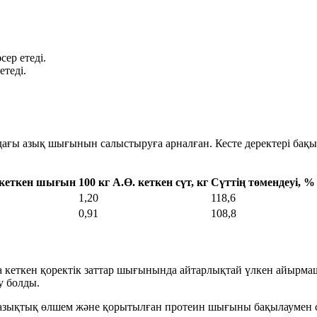
ер етеді.
етеді.
ндағы азық шығынын салыстыруға арналған. Кесте деректері ба
е кеткен шығын
100 кг А.Ө. кеткен сүт, кг
Сүттің төмендеуі, %
1,20
118,6
0,91
108,8
-на кеткен қоректік заттар шығынында айтарлықтай үлкен айырм
у болды.
азықтық өлшем
және
қорытылған протеин
шығыны бақылаумен с