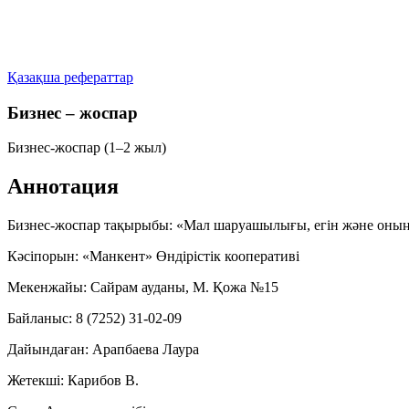
Қазақша рефераттар
Бизнес – жоспар
Бизнес-жоспар (1–2 жыл)
Аннотация
Бизнес-жоспар тақырыбы:
«Мал шаруашылығы, егін және оның
Кәсіпорын:
«Манкент» Өндірістік кооперативі
Мекенжайы:
Сайрам ауданы, М. Қожа №15
Байланыс:
8 (7252) 31-02-09
Дайындаған:
Арапбаева Лаура
Жетекші:
Карибов В.