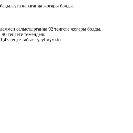
бақылауға қарағанда жоғары болды.
үрлеммен салыстырғанда
92 теңгеге
жоғары болды.
н
96 теңгеге
төмендеді.
11,43 теңге
табыс түсуі мүмкін.