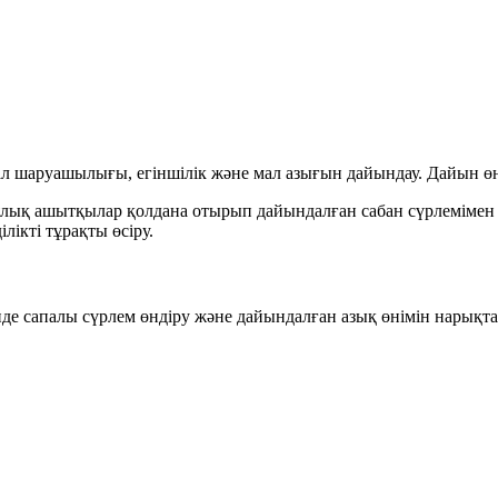
л шаруашылығы, егіншілік
және
мал азығын дайындау
. Дайын ө
ялық ашытқылар
қолдана отырып дайындалған
сабан сүрлемімен
ікті тұрақты өсіру.
 сапалы сүрлем өндіру және дайындалған азық өнімін нарықта т