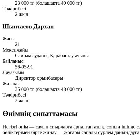
23 000 тг (болашақта 40 000 тг)
Тәжірибесі
2 жыл
Шынтасов Дархан
Жасы
21
Мекенжайы
Сайрам ауданы, Қарабастау ауылы
Байланыс
56-05-91
Лауазымы
Директор орынбасары
Жалақы
35 000 тг (болашақта 48 000 тг)
Тәжірибесі
2 жыл
Өнімнің сипаттамасы
Негізгі өнім —
сауын сиырларға арналған азық
, соның ішінде 
бөліктерімен бірге жинау — жоғары сапалы сүрлем дайындауға м