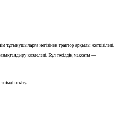
нім тұтынушыларға негізінен трактор арқылы жеткізіледі.
азықтандыру көзделеді. Бұл тәсілдің мақсаты —
иімді өткізу.