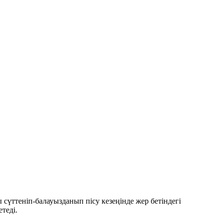
 сүттеніп-балауызданып пісу кезеңінде жер бетіндегі
теді.