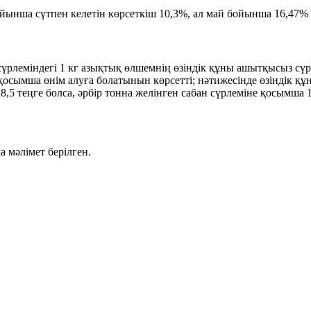
ойынша сүтпен келетін көрсеткіш
10,3%
, ал май бойынша
16,47%
үрлеміндегі 1 кг азықтық өлшемнің өзіндік құны ашытқысыз с
қосымша өнім алуға болатынын көрсетті; нәтижесінде өзіндік құ
8,5 теңге
болса, әрбір тонна желінген сабан сүрлеміне қосымша
 мәлімет берілген.