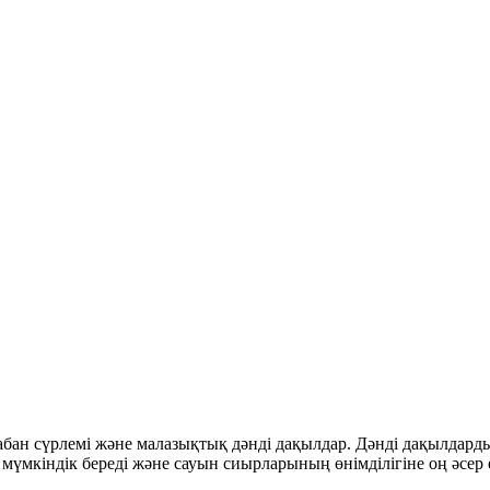
сабан сүрлемі және малазықтық дәнді дақылдар. Дәнді дақылдарды
үмкіндік береді және сауын сиырларының өнімділігіне оң әсер е