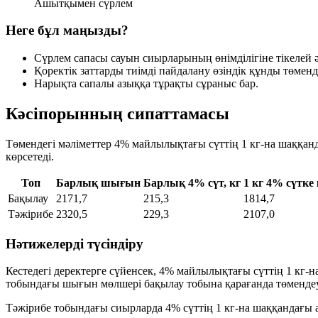
Ашытқымен сүрлем
Неге бұл маңызды?
Сүрлем сапасы сауын сиырларының өнімділігіне тікелей әс
Қоректік заттарды тиімді пайдалану өзіндік құнды төменд
Нарықта сапалы азыққа тұрақты сұраныс бар.
Кәсіпорынның сипаттамасы
Төмендегі мәліметтер 4% майлылықтағы сүттің 1 кг-на шаққа
көрсетеді.
Топ
Барлық шығын
Барлық 4% сүт, кг
1 кг 4% сүтк
Бақылау
2171,7
215,3
1814,7
Тәжірибе
2320,5
229,3
2107,0
Нәтижелерді түсіндіру
Кестедегі деректерге сүйенсек, 4% майлылықтағы сүттің 1 кг
тобындағы шығын мөлшері бақылау тобына қарағанда төменде
Тәжірибе тобындағы сиырларда 4% сүттің 1 кг-на шаққандағы