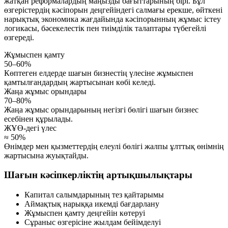
жатқан реформалардың маңызды бағыттарының бірі. Бұл
өзгерістердің кәсіпорын деңгейіндегі салмағы ерекше, өйткені
нарықтық экономика жағдайында кәсіпорынның жұмыс істеу
логикасы, бәсекелестік пен тиімділік талаптары түбегейлі
өзгереді.
Жұмыспен қамту
50–60%
Көптеген елдерде шағын бизнестің үлесіне жұмыспен
қамтылғандардың жартысынан көбі келеді.
Жаңа жұмыс орындары
70–80%
Жаңа жұмыс орындарының негізгі бөлігі шағын бизнес
есебінен құрылады.
ЖҰӨ-дегі үлес
≈ 50%
Өнімдер мен қызметтердің елеулі бөлігі жалпы ұлттық өнімнің
жартысына жуықтайды.
Шағын кәсіпкерліктің артықшылықтары
Капитал салымдарының тез қайтарымы
Аймақтық нарыққа икемді бағдарлану
Жұмыспен қамту деңгейін көтеруі
Сұраныс өзгерісіне жылдам бейімделуі