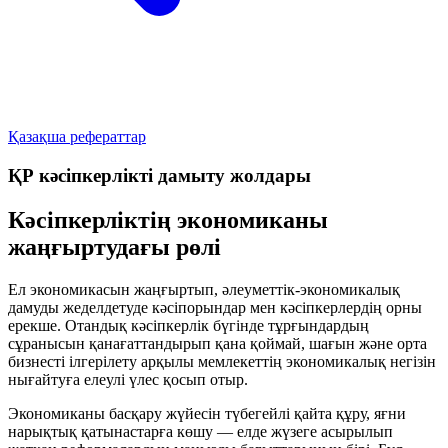
Қазақша рефераттар
ҚР кәсіпкерлікті дамыту жолдары
Кәсіпкерліктің экономиканы
жаңғыртудағы рөлі
Ел экономикасын жаңғыртып, әлеуметтік-экономикалық
дамуды жеделдетуде кәсіпорындар мен кәсіпкерлердің орны
ерекше. Отандық кәсіпкерлік бүгінде тұрғындардың
сұранысын қанағаттандырып қана қоймай, шағын және орта
бизнесті ілгерілету арқылы мемлекеттің экономикалық негізін
нығайтуға елеулі үлес қосып отыр.
Экономиканы басқару жүйесін түбегейлі қайта құру, яғни
нарықтық қатынастарға көшу — елде жүзеге асырылып