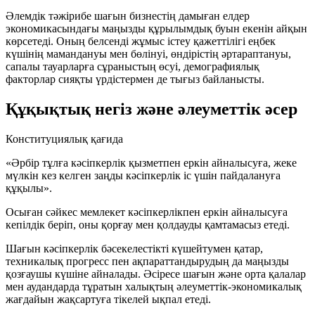
Әлемдік тәжірибе шағын бизнестің дамыған елдер
экономикасындағы маңызды құрылымдық буын екенін айқын
көрсетеді. Оның белсенді жұмыс істеу қажеттілігі еңбек
күшінің мамандануы мен бөлінуі, өндірістің әртараптануы,
сапалы тауарларға сұраныстың өсуі, демографиялық
факторлар сияқты үрдістермен де тығыз байланысты.
Құқықтық негіз және әлеуметтік әсер
Конституциялық қағида
«Әрбір тұлға кәсіпкерлік қызметпен еркін айналысуға, жеке
мүлкін кез келген заңды кәсіпкерлік іс үшін пайдалануға
құқылы».
Осыған сәйкес мемлекет кәсіпкерлікпен еркін айналысуға
кепілдік беріп, оны қорғау мен қолдауды қамтамасыз етеді.
Шағын кәсіпкерлік бәсекелестікті күшейтумен қатар,
техникалық прогресс пен ақпараттандырудың да маңызды
қозғаушы күшіне айналады. Әсіресе шағын және орта қалалар
мен аудандарда тұратын халықтың әлеуметтік-экономикалық
жағдайын жақсартуға тікелей ықпал етеді.