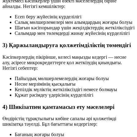
жүктемесі кәсіпкерлер үшін өзекті мәселелердің біріне
айналды. Негізгі кемшіліктер:
Есеп беру жүйесінің күрделілігі
Салық мөлшерлемелері мен алымдардың жоғары болуы
Шағын кәсіпорындар үшін жеңілдіктердің жеткіліксіздігі
Салымдар мен төлемдерді жинау жүйесінің күрделілігі
3) Қаржыландыруға қолжетімділіктің төмендігі
Кәсіпкерлердің пікірінше, келесі маңызды кедергі — несие
алу, әсіресе микрокредиттерге қол жеткізудің қиындығы.
Негізгі себептер:
Пайыздық мөлшерлемелердің жоғары болуы
Несие мерзімінің қысқалығы
Кепілдік мүліктің жеткіліксіздігі немесе болмауы
Құжат рәсімдеу үдерісінің күрделілігі
4) Шикізатпен қамтамасыз ету мәселелері
Өндірістің тұрақтылығы көбіне сапалы әрі қолжетімді
шикізатқа тәуелді. Бұл бағыттағы кедергілер:
Бағаның жоғары болуы