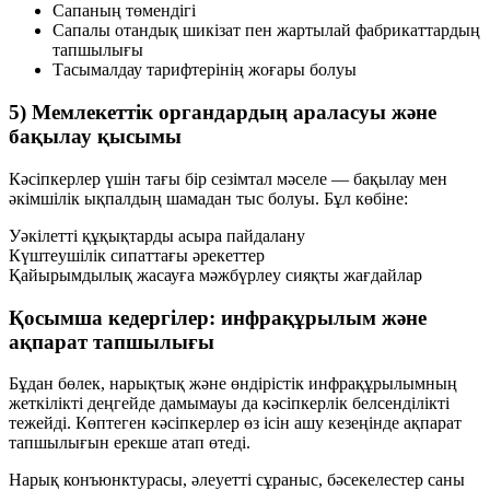
Сапаның төмендігі
Сапалы отандық шикізат пен жартылай фабрикаттардың
тапшылығы
Тасымалдау тарифтерінің жоғары болуы
5) Мемлекеттік органдардың араласуы және
бақылау қысымы
Кәсіпкерлер үшін тағы бір сезімтал мәселе — бақылау мен
әкімшілік ықпалдың шамадан тыс болуы. Бұл көбіне:
Уәкілетті құқықтарды асыра пайдалану
Күштеушілік сипаттағы әрекеттер
Қайырымдылық жасауға мәжбүрлеу сияқты жағдайлар
Қосымша кедергілер: инфрақұрылым және
ақпарат тапшылығы
Бұдан бөлек, нарықтық және өндірістік инфрақұрылымның
жеткілікті деңгейде дамымауы да кәсіпкерлік белсенділікті
тежейді. Көптеген кәсіпкерлер өз ісін ашу кезеңінде ақпарат
тапшылығын ерекше атап өтеді.
Нарық конъюнктурасы, әлеуетті сұраныс, бәсекелестер саны