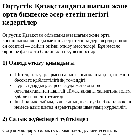
Оңтүстік Қазақстандағы шағын және
орта бизнеске әсер ететін негізгі
кедергілер
Оңтүстік Қазақстан облысындағы шағын және орта
кәсіпорындардың қызметіне әсер ететін кедергілердің ішінде
ең өзектісі — дайын өнімді өткізу мәселелері. Бұл мәселе
бірнеше факторға байланысты күшейіп отыр.
1) Өнімді өткізу қиындығы
Шетелдік тауарлармен салыстырғанда отандық өнімнің
бәсекеге қабілеттілігінің төмендігі
Тұрғындардың, әсіресе сауда және өндіріс
орталықтарынан шалғай аймақтардағы халықтың төлем
қабілеттілігінің төмендігі
Ішкі нарық сыйымдылығының шектеулілігі және жақын
немесе алыс шетел нарықтарына шығудың күрделілігі
2) Салық жүйесіндегі түйткілдер
Соңғы жылдары салықтық әкімшілендіру мен есептілік