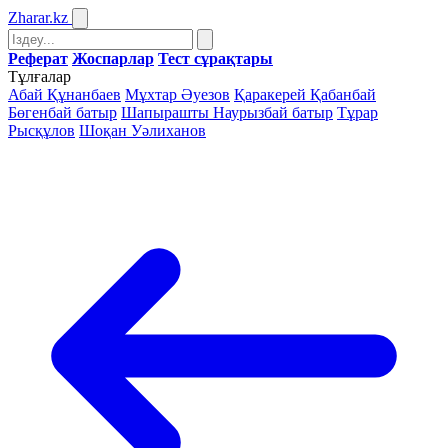
Zharar
.kz
Реферат
Жоспарлар
Тест сұрақтары
Тұлғалар
Абай Құнанбаев
Мұхтар Әуезов
Қаракерей Қабанбай
Бөгенбай батыр
Шапырашты Наурызбай батыр
Тұрар
Рысқұлов
Шоқан Уәлиханов