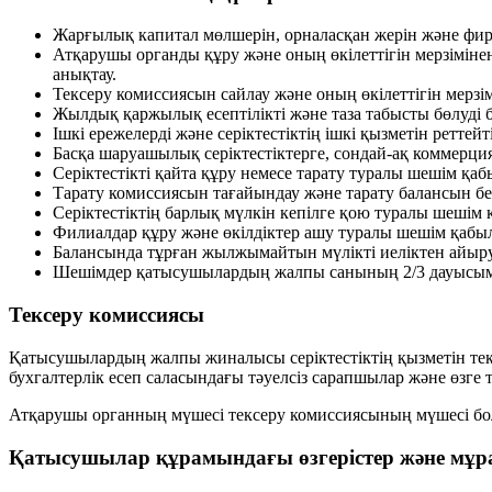
Жарғылық капитал мөлшерін, орналасқан жерін және фирм
Атқарушы органды құру және оның өкілеттігін мерзімінен
анықтау.
Тексеру комиссиясын сайлау және оның өкілеттігін мерзі
Жылдық қаржылық есептілікті және таза табысты бөлуді б
Ішкі ережелерді және серіктестіктің ішкі қызметін реттейт
Басқа шаруашылық серіктестіктерге, сондай-ақ коммерци
Серіктестікті қайта құру немесе тарату туралы шешім қаб
Тарату комиссиясын тағайындау және тарату балансын бек
Серіктестіктің барлық мүлкін кепілге қою туралы шешім 
Филиалдар құру және өкілдіктер ашу туралы шешім қабыл
Балансында тұрған жылжымайтын мүлікті иеліктен айыру
Шешімдер қатысушылардың жалпы санының
2/3
дауысым
Тексеру комиссиясы
Қатысушылардың жалпы жиналысы серіктестіктің қызметін тек
бухгалтерлік есеп саласындағы тәуелсіз сарапшылар және өзге т
Атқарушы органның мүшесі тексеру комиссиясының мүшесі бо
Қатысушылар құрамындағы өзгерістер және мұр