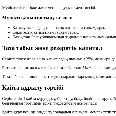
Мүлік серіктестікке жеке меншік құқығымен тиесілі.
Мүлікті қалыптастыру көздері
Қатысушылардың жарғылық капиталға салымдары.
Серіктестік қызметінен түскен табыс.
Қазақстан Республикасының заңнамасымен тыйым салынба
Таза табыс және резервтік капитал
Серіктестікте жарғылық капиталдың шамамен
25%
мөлшерінде 
Резервтік капитал жыл сайын таза табыстың
5%
мөлшерінде ауд
Таза табыс пен шығын қатысушылардың жарғылық капиталға с
Қайта құрылу тәртібі
Серіктестікті қайта құру (қосу, біріктіру, бөлу, бөліп шығ
белгіленген тәртіппен ерікті түрде жүзеге асырылады.
Қайта құру кезінде заңды тұлғалардың бірыңғай мемлекеттік тіз