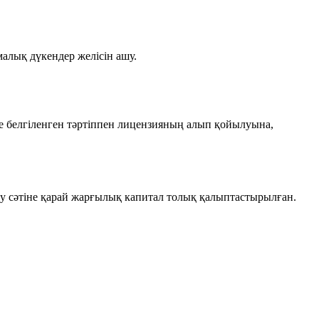
малық дүкендер желісін ашу.
де белгіленген тәртіппен лицензияның алып қойылуына,
еу сәтіне қарай жарғылық капитал толық қалыптастырылған.