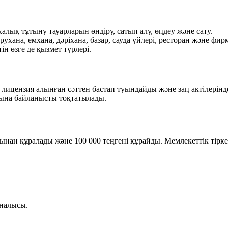
ық тұтыну тауарларын өндіру, сатып алу, өңдеу және сату.
хана, емхана, дәріхана, базар, сауда үйлері, ресторан және фир
 өзге де қызмет түрлері.
 лицензия алынған сәттен бастап туындайды және заң актілерін
уына байланысты тоқтатылады.
рынан құралады және
100 000 теңгені
құрайды. Мемлекеттік тірк
налысы.