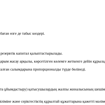
ған өзге де табыс көздері.
резервтік капитал қалыптастырылады.
арым жасау арқылы, көрсетілген көлемге жеткенге дейін құрыла
алған салымдарына пропорционалды түрде бөлінеді.
ару, қайта ұйымдастыру) қатысушылардың жалпы жиналысының шеш
іліміне және серіктестіктің құрылтай құжаттарына қажетті мәлімет