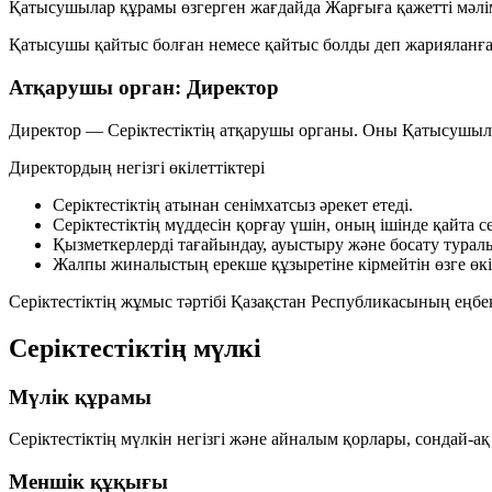
Қатысушылар құрамы өзгерген жағдайда Жарғыға қажетті мәліме
Қатысушы қайтыс болған немесе қайтыс болды деп жарияланған
Атқарушы орган: Директор
Директор — Серіктестіктің атқарушы органы. Оны Қатысушыла
Директордың негізгі өкілеттіктері
Серіктестіктің атынан сенімхатсыз әрекет етеді.
Серіктестіктің мүддесін қорғау үшін, оның ішінде қайта с
Қызметкерлерді тағайындау, ауыстыру және босату турал
Жалпы жиналыстың ерекше құзыретіне кірмейтін өзге өкіл
Серіктестіктің жұмыс тәртібі Қазақстан Республикасының еңб
Серіктестіктің мүлкі
Мүлік құрамы
Серіктестіктің мүлкін негізгі және айналым қорлары, сондай-а
Меншік құқығы