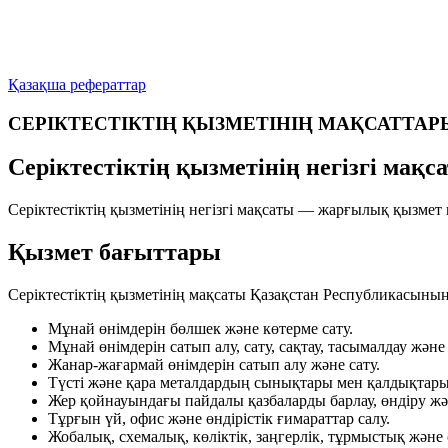
Қазақша рефераттар
СЕРІКТЕСТІКТІҢ ҚЫЗМЕТІНІҢ МАҚСАТТАР
Серіктестіктің қызметінің негізгі мақс
Серіктестіктің қызметінің негізгі мақсаты — жарғылық қызмет н
Қызмет бағыттары
Серіктестіктің қызметінің мақсаты Қазақстан Республикасыны
Мұнай өнімдерін бөлшек және көтерме сату.
Мұнай өнімдерін сатып алу, сату, сақтау, тасымалдау және
Жанар-жағармай өнімдерін сатып алу және сату.
Түсті және қара металдардың сынықтары мен қалдықтарын 
Жер қойнауындағы пайдалы қазбаларды барлау, өндіру жә
Тұрғын үй, офис және өндірістік ғимараттар салу.
Жобалық, схемалық, көліктік, заңгерлік, тұрмыстық және 