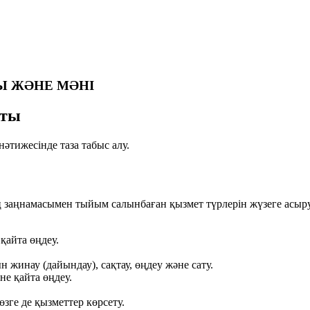
Ы ЖӘНЕ МӘНІ
аты
әтижесінде таза табыс алу.
ң заңнамасымен тыйым салынбаған қызмет түрлерін жүзеге асыру
 қайта өңдеу.
жинау (дайындау), сақтау, өңдеу және сату.
не қайта өңдеу.
өзге де қызметтер көрсету.