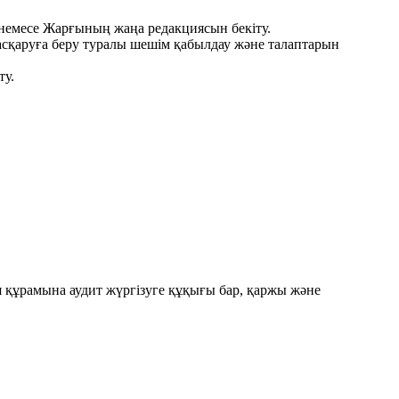
 немесе Жарғының жаңа редакциясын бекіту.
басқаруға беру туралы шешім қабылдау және талаптарын
ту.
 құрамына аудит жүргізуге құқығы бар, қаржы және