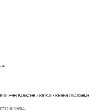
ды.
імімен және Қазақстан Республикасының заңдарында
тер енгізіледі.