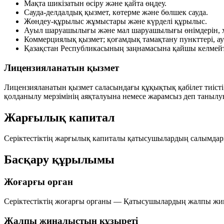
Мақта шикізатын өсіру және қайта өңдеу.
Сауда-делдалдық қызмет, көтерме және бөлшек сауда.
Жөндеу-құрылыс жұмыстары және күрделі құрылыс.
Ауыл шаруашылығы және мал шаруашылығы өнімдерін, хал
Коммерциялық қызмет; қоғамдық тамақтану пункттері, ауру
Қазақстан Республикасының заңнамасына қайшы келмейтін
Лицензияланатын қызмет
Лицензияланатын қызмет саласындағы құқықтық қабілет тиісті
қолданылу мерзімінің аяқталуына немесе жарамсыз деп таныл
Жарғылық капитал
Серіктестіктің жарғылық капиталы қатысушылардың салымда
Басқару құрылымы
Жоғарғы орган
Серіктестіктің жоғарғы органы — Қатысушылардың жалпы жи
Жалпы жиналыстың құзыреті