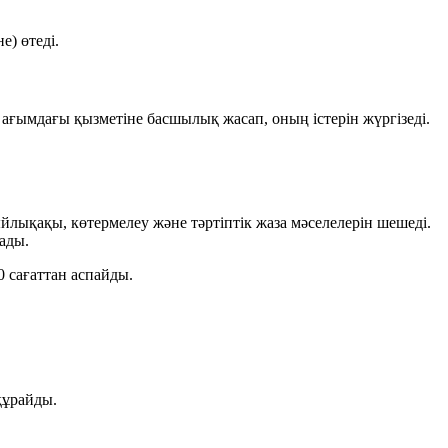
) өтеді.
ғымдағы қызметіне басшылық жасап, оның істерін жүргізеді.
лықақы, көтермелеу және тәртіптік жаза мәселелерін шешеді.
ады.
0 сағаттан
аспайды.
құрайды.