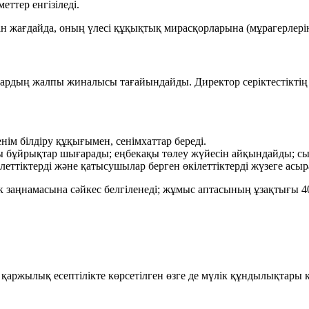
ттер енгізіледі.
 жағдайда, оның үлесі құқықтық мирасқорларына (мұрагерлеріне
рдың жалпы жиналысы тағайындайды. Директор серіктестіктің а
енім білдіру құқығымен, сенімхаттар береді.
ы бұйрықтар шығарады; еңбекақы төлеу жүйесін айқындайды; сый
еттіктерді және қатысушылар берген өкілеттіктерді жүзеге асыр
ек заңнамасына сәйкес белгіленеді; жұмыс аптасының ұзақтығы
4
қ қаржылық есептілікте көрсетілген өзге де мүлік құндылықтары 