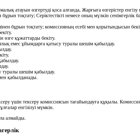
алық атауын өзгертуді қоса алғанда, Жарғыға өзгерістер енгізу
 бұрын тоқтату; Серіктестікті немесе оның мүлкін сенімгерлік 
мінен бұрын тоқтату; комиссияның есебі мен қорытындысын бекі
екіту.
ін өзге құжаттарды бекіту.
ялық емес ұйымдарға қатысу туралы шешім қабылдау.
ылдау.
іту.
қабылдау.
дау.
 туралы шешім қабылдау.
ен қабылданады.
серу үшін тексеру комиссиясын тағайындауға құқылы. Комиссия
ұлғалар енгізілуі мүмкін.
ла алмайды.
агерлік