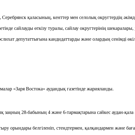
 Серебрянск қаласының, кенттер мен селолық округтердің әкімд
зетінде сайлауды өткізу туралы, сайлау округтерінің шекаралар
слихат депутаттығына кандидаттарды және олардың сенімді өкілде
малар «Заря Востока» аудандық газетінде жарияланды.
 заңның 28-бабының 4 және 6-тармақтарына сәйкес аудан-қала ә
тыру орындары белгіленіп, стендтермен, қалқандармен және бағ