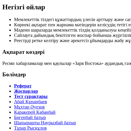
Негізгі ойлар
Мемлекеттік тілдегі құжаттардың үлесін арттыру және с
Көрнекі ақпарат пен жарнама мәтіндерін келісудің тетігі ен
Мәдени шараларда мемлекеттік тілдің қолданылуы кеңейіп,
Сайлауға дайындық бекітілген жоспар бойынша жүргізілі
Реестрді ретке келтіру және әрекетсіз ұйымдарды жабу ж
Ақпарат көздері
Ресми хабарламалар мен қаулылар «Заря Востока» аудандық га
Бөлімдер
Реферат
Жоспарлар
Тест сұрақтары
Абай Құнанбаев
Мұхтар Әуезов
Қаракерей Қабанбай
Бөгенбай батыр
Шапырашты Наурызбай батыр
Тұрар Рысқұлов