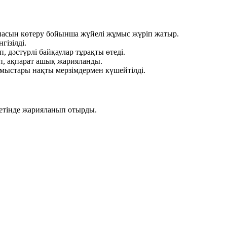
апасын көтеру бойынша жүйелі жұмыс жүріп жатыр.
гізілді.
 дәстүрлі байқаулар тұрақты өтеді.
п, ақпарат ашық жарияланды.
ұмыстары нақты мерзімдермен күшейтілді.
зетінде жарияланып отырды.