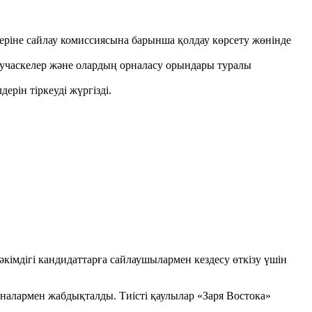
еріне сайлау комиссиясына барынша қолдау көрсету жөнінде
ы, учаскелер және олардың орналасу орындары туралы
рін тіркеуді жүргізді.
кімдігі кандидаттарға сайлаушылармен кездесу өткізу үшін
аналармен жабдықталды. Тиісті қаулылар «Заря Востока»