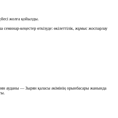
үйесі жолға қойылды.
еминар-кеңестер өткізуде: өкілеттілік, жұмыс жоспарлау
ырян ауданы — Зырян қаласы әкімінің орынбасары жанында
ты.