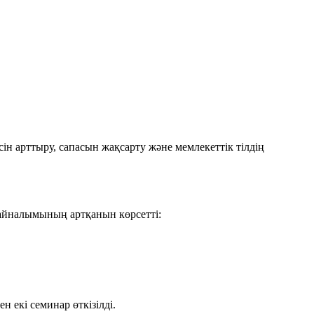
н арттыру, сапасын жақсарту және мемлекеттік тілдің
 айналымының артқанын көрсетті:
мен
екі семинар
өткізілді.