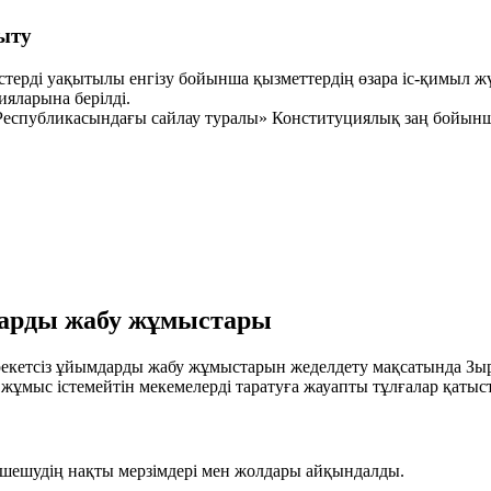
ыту
істерді уақытылы енгізу бойынша қызметтердің өзара іс-қимыл ж
ияларына берілді.
еспубликасындағы сайлау туралы» Конституциялық заң бойынша с
мдарды жабу жұмыстары
 әрекетсіз ұйымдарды жабу жұмыстарын жеделдету мақсатында З
е жұмыс істемейтін мекемелерді таратуға жауапты тұлғалар қатыс
 шешудің нақты мерзімдері мен жолдары айқындалды.