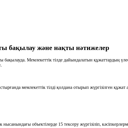
қты бақылау және нақты нәтижелер
ы бақылауда. Мемлекеттік тілде дайындалатын құжаттардың үлесі
.
ырғанда мемлекеттік тілді қолдана отырып жүргізілген құжат
шік нысанындағы объектілерде
15 тексеру
жүргізіліп, кәсіпкерлер