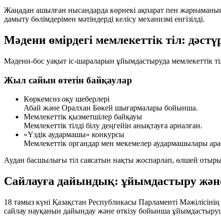
Жаңадан ашылған нысандарда көрнекі ақпарат пен жарнаманың 
дамыту бөлімдерімен мәтіндерді келісу механизмі енгізілді.
Мәдени өмірдегі мемлекеттік тіл: дәстү
Мәдени-бос уақыт іс-шараларын ұйымдастыруда мемлекеттік тіл
Жыл сайын өтетін байқаулар
Көркемсөз оқу шеберлері
Абай және Оралхан Бөкей шығармалары бойынша.
Мемлекеттік қызметшілер байқауы
Мемлекеттік тілді білу деңгейін анықтауға арналған.
«Үздік аудармашы» конкурсы
Мемлекеттік органдар мен мекемелер аудармашылары ара
Аудан басшылығы тіл саясатын нақты жоспарлап, өлшей отырып
Сайлауға дайындық: ұйымдастыру жән
18 тамыз күні Қазақстан Республикасы Парламенті Мәжілісінің
сайлау науқанын дайындау және өткізу бойынша ұйымдастыруш