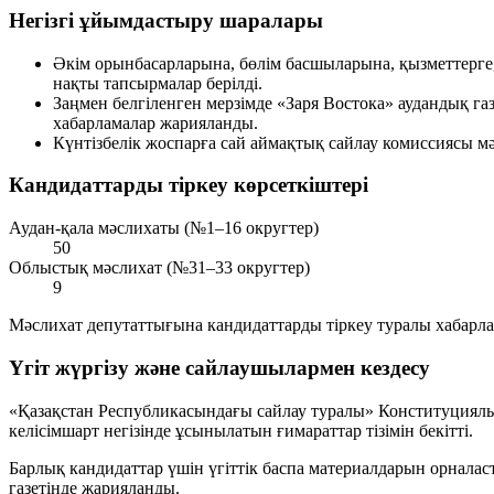
Негізгі ұйымдастыру шаралары
Әкім орынбасарларына, бөлім басшыларына, қызметтерге,
нақты тапсырмалар берілді.
Заңмен белгіленген мерзімде «Заря Востока» аудандық га
хабарламалар жарияланды.
Күнтізбелік жоспарға сай аймақтық сайлау комиссиясы мә
Кандидаттарды тіркеу көрсеткіштері
Аудан-қала мәслихаты (№1–16 округтер)
50
Облыстық мәслихат (№31–33 округтер)
9
Мәслихат депутаттығына кандидаттарды тіркеу туралы хабарла
Үгіт жүргізу және сайлаушылармен кездесу
«Қазақстан Республикасындағы сайлау туралы» Конституциялық
келісімшарт негізінде ұсынылатын ғимараттар тізімін бекітті.
Барлық кандидаттар үшін үгіттік баспа материалдарын орналас
газетінде жарияланды.