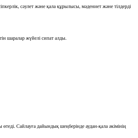
керлік, сәулет және қала құрылысы, мәдениет және тілдерді
тін шаралар жүйелі сипат алды.
 өтеді. Сайлауға дайындық шеңберінде аудан-қала әкімінің