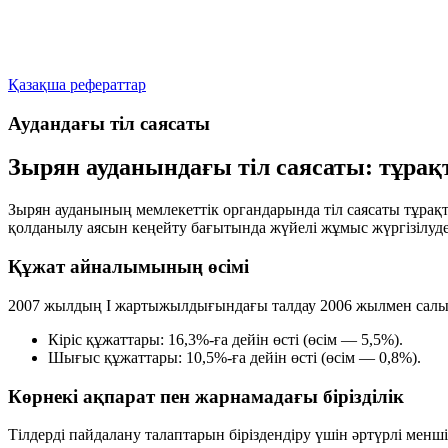
Қазақша рефераттар
Аудандағы тіл саясаты
Зырян ауданындағы тіл саясаты: тұра
Зырян ауданының мемлекеттік органдарында тіл саясаты тұрақт
қолданылу аясын кеңейту бағытында жүйелі жұмыс жүргізілуде
Құжат айналымының өсімі
2007 жылдың I жартыжылдығындағы талдау 2006 жылмен салыст
Кіріс құжаттары:
16,3%-ға дейін өсті (өсім — 5,5%).
Шығыс құжаттары:
10,5%-ға дейін өсті (өсім — 0,8%).
Көрнекі ақпарат пен жарнамадағы бірізділік
Тілдерді пайдалану талаптарын біріздендіру үшін әртүрлі мен