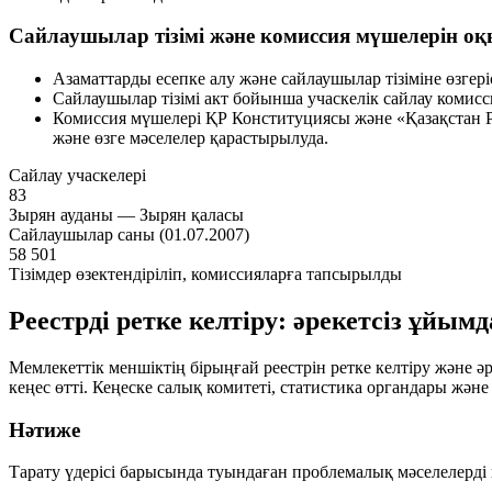
Сайлаушылар тізімі және комиссия мүшелерін оқ
Азаматтарды есепке алу және сайлаушылар тізіміне өзгер
Сайлаушылар тізімі акт бойынша учаскелік сайлау комисс
Комиссия мүшелері ҚР Конституциясы және «Қазақстан Р
және өзге мәселелер қарастырылуда.
Сайлау учаскелері
83
Зырян ауданы — Зырян қаласы
Сайлаушылар саны (01.07.2007)
58 501
Тізімдер өзектендіріліп, комиссияларға тапсырылды
Реестрді ретке келтіру: әрекетсіз ұйы
Мемлекеттік меншіктің бірыңғай реестрін ретке келтіру және
кеңес өтті. Кеңеске салық комитеті, статистика органдары жән
Нәтиже
Тарату үдерісі барысында туындаған проблемалық мәселелерді