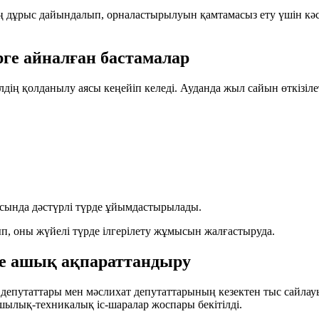
дұрыс дайындалып, орналастырылуын қамтамасыз ету үшін кәсіп
рге айналған бастамалар
дің қолданылу аясы кеңейіп келеді. Ауданда жыл сайын өткізіле
сында дәстүрлі түрде ұйымдастырылады.
, оны жүйелі түрде ілгерілету жұмысын жалғастыруда.
е ашық ақпараттандыру
 депутаттары мен мәслихат депутаттарының кезектен тыс сайлауы
ылық-техникалық іс-шаралар жоспары бекітілді.