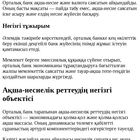
Орталық банк ақша-несие және валюта саясатын айқындайды.
Оның басты мақсаты — пайда табу емес,
ақша-несие саясатын
іске асыру
және
елдің несие жүйесін басқару
.
Негізгі тұжырым
Әлемдік тәжірибе көрсеткендей, орталық банкке кең өкілеттік
беру екінші деңгейлі банк жүйесінің тиімді жұмыс істеуін
қамтамасыз етеді.
Мемлекет берген эмиссиялық құқыққа сүйене отырып,
орталық банк экономиканы тұрақтандыруға бағытталған
жалпы мемлекеттік саясатты және тауар-ақша тепе-теңдігін
қолдайтын шараларды жүргізеді.
Ақша-несиелік реттеудің негізгі
объектісі
Орталық банк тарапынан ақша-несиелік реттеудің негізгі
объектісі — экономикадағы
қолма-қол және қолма-қолсыз
ақша массасы
. Оның динамикасы төлемге қабілетті
сұраныстың әртүрлі компоненттеріндегі өзгерістерге тәуелді.
Қазіргі жағдайда ақша айналысы
несиелік сипатқа
ие: ақша