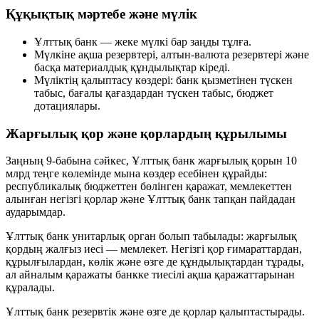
Құқықтық мәртебе және мүлік
Ұлттық банк — жеке мүлкі бар заңды тұлға.
Мүлкіне ақша резервтері, алтын-валюта резервтері және
басқа материалдық құндылықтар кіреді.
Мүліктің қалыптасу көздері: банк қызметінен түскен
табыс, бағалы қағаздардан түскен табыс, бюджет
дотациялары.
Жарғылық қор және қорлардың құрылымы
Заңның 9-бабына сәйкес, Ұлттық банк жарғылық қорын
10
млрд теңге
көлемінде мына көздер есебінен құрайды:
республикалық бюджеттен бөлінген қаражат, мемлекеттен
алынған негізгі қорлар және Ұлттық банк тапқан пайдадан
аударымдар.
Ұлттық банк унитарлық орган болып табылады: жарғылық
қордың жалғыз иесі — мемлекет. Негізгі қор ғимараттардан,
құрылғылардан, көлік және өзге де құндылықтардан тұрады,
ал айналым қаражаты банкке тиесілі ақша қаражаттарынан
құралады.
Ұлттық банк резервтік және өзге де қорлар қалыптастырады.