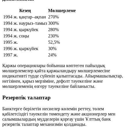
Кезең
Мөлшерлеме
1994 ж. қаңтар–ақпан
270%
1994 ж. наурыз–тамыз
300%
1994 ж. қыркүйек
280%
1994 ж. соңы
230%
1995 ж.
52,5%
1996 ж. қыркүйек
30%
1997 ж.
24%
Қаржы операциялары бойынша көптеген пайыздық
мөлшерлемелер қайта қаржыландыру мөлшерлемесіне
индикативті түрде сүйеніп қалыптасады. Айырмашылықтар,
негізінен, қарыз мерзіміне, дефолт тәуекеліне және
мөлшерлеменің өзгеру тәуекеліне байланысты.
Резервтік талаптар
Банктерге берілетін несиелер көлемін реттеу, төлем
қабілетсіздігі тәуекелін төмендету және акционерлер мен
салымшылардың мүдделерін қорғау үшін Ұлттық банк
резервтік талаптар механизмін қолданады.