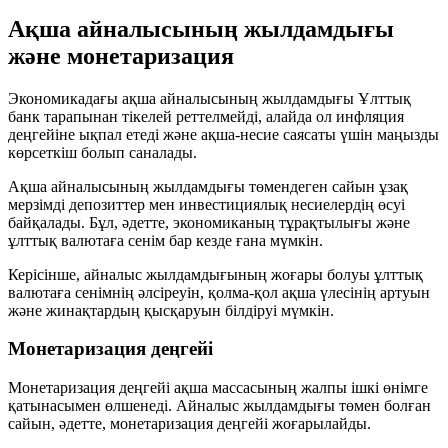
Ақша айналысының жылдамдығы
және монетаризация
Экономикадағы ақша айналысының жылдамдығы Ұлттық
банк тарапынан тікелей реттелмейді, алайда ол инфляция
деңгейіне ықпал етеді және ақша-несие саясаты үшін маңызды
көрсеткіш болып саналады.
Ақша айналысының жылдамдығы төмендеген сайын ұзақ
мерзімді депозиттер мен инвестициялық несиелердің өсуі
байқалады. Бұл, әдетте, экономиканың тұрақтылығы және
ұлттық валютаға сенім бар кезде ғана мүмкін.
Керісінше, айналыс жылдамдығының жоғары болуы ұлттық
валютаға сенімнің әлсіреуін, қолма-қол ақша үлесінің артуын
және жинақтардың қысқаруын білдіруі мүмкін.
Монетаризация деңгейі
Монетаризация деңгейі ақша массасының жалпы ішкі өнімге
қатынасымен өлшенеді. Айналыс жылдамдығы төмен болған
сайын, әдетте, монетаризация деңгейі жоғарылайды.