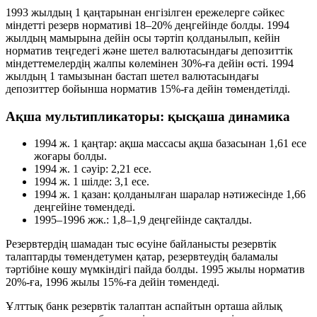
1993 жылдың 1 қаңтарынан енгізілген ережелерге сәйкес
міндетті резерв нормативі 18–20% деңгейінде болды. 1994
жылдың мамырына дейін осы тәртіп қолданылып, кейін
норматив теңгедегі және шетел валютасындағы депозиттік
міндеттемелердің жалпы көлемінен 30%-ға дейін өсті. 1994
жылдың 1 тамызынан бастап шетел валютасындағы
депозиттер бойынша норматив 15%-ға дейін төмендетілді.
Ақша мультипликаторы: қысқаша динамика
1994 ж. 1 қаңтар: ақша массасы ақша базасынан 1,61 есе
жоғары болды.
1994 ж. 1 сәуір: 2,21 есе.
1994 ж. 1 шілде: 3,1 есе.
1994 ж. 1 қазан: қолданылған шаралар нәтижесінде 1,66
деңгейіне төмендеді.
1995–1996 жж.: 1,8–1,9 деңгейінде сақталды.
Резервтердің шамадан тыс өсуіне байланысты резервтік
талаптарды төмендетумен қатар, резервтеудің баламалы
тәртібіне көшу мүмкіндігі пайда болды. 1995 жылы норматив
20%-ға, 1996 жылы 15%-ға дейін төмендеді.
Ұлттық банк резервтік талаптан аспайтын орташа айлық