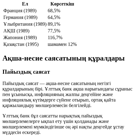
Ел
Көрсеткіш
Франция (1989)
68,5%
Германия (1989)
64,5%
Ұлыбритания (1989)
89,1%
АҚШ (1989)
77,5%
Жапония (1989)
116,7%
Қазақстан (1995)
шамамен 12%
Ақша-несие саясатының құралдары
Пайыздық саясат
Пайыздық саясат — ақша-несие саясатының негізгі
құралдарының бірі. Ұлттық банк ақша нарығындағы сұраныс
пен ұсынысқа, инфляцияның жалпы деңгейіне және
инфляциялық күтімдерге сүйене отырып, ортақ қайта
қаржыландыру мөлшерлемесін белгілейді.
Ұлттық банк бұл саясатты нарықтық пайыздық
мөлшерлемелерге ықпал ету үшін қолданады және
мөлшерлемені мүмкіндігінше
оң әрі нақты
деңгейде ұстау
мүддесін ескереді.