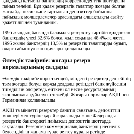
қалдыққа қатысты банктердің корреспонденттік шоттарына
пайыз төлейді. Бұл қадам резервтік талаптар жоғары болған
жағдайда несие және тартылған депозиттер бойынша
пайыздық мөлшерлемелер арасындағы алшақтықты азайту
қажеттілігінен туындайды.
1995 жылдың басында баламалы резервтеу тәртібін қолданған
банктердің үлесі 32,6% болса, жыл соңында 48,4%-ға жетті.
1995 жылы банктердің 13,5%-ы резервтік талаптарды бұзып,
оларға айыппұл санкциялары қолданылды.
Әлемдік тәжірибе: жоғары резерв
нормаларының салдары
Әлемдік тәжірибе көрсеткендей, міндетті резервтер деңгейінің
тым жоғары болуы қаржы делдалы ретіндегі банк жүйесінің
тиімділігін әлсіретеді, өйткені ол несие ресурстарының
экономикаға құйылуын тежейді. Жоғары нормалар АҚШ пен
Германияда қолданылады.
АҚШ-та міндетті резервтер банктің санатына, депозиттің
мөлшері мен түріне қарай сараланады және Федералды
резервтік банктердегі пайызсыз депозиттік шоттарда
сақталады. Резервтер коммерциялық банктердің несиелік
белсенділігін жанама түрде реттеу құралы ретінде