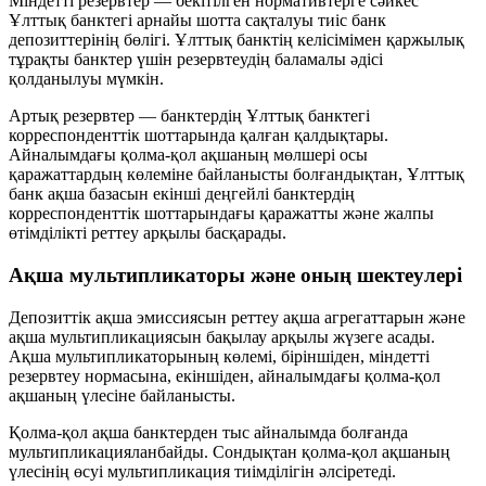
Міндетті резервтер — бекітілген нормативтерге сәйкес
Ұлттық банктегі арнайы шотта сақталуы тиіс банк
депозиттерінің бөлігі. Ұлттық банктің келісімімен қаржылық
тұрақты банктер үшін резервтеудің баламалы әдісі
қолданылуы мүмкін.
Артық резервтер — банктердің Ұлттық банктегі
корреспонденттік шоттарында қалған қалдықтары.
Айналымдағы қолма-қол ақшаның мөлшері осы
қаражаттардың көлеміне байланысты болғандықтан, Ұлттық
банк ақша базасын екінші деңгейлі банктердің
корреспонденттік шоттарындағы қаражатты және жалпы
өтімділікті реттеу арқылы басқарады.
Ақша мультипликаторы және оның шектеулері
Депозиттік ақша эмиссиясын реттеу ақша агрегаттарын және
ақша мультипликациясын бақылау арқылы жүзеге асады.
Ақша мультипликаторының көлемі, біріншіден,
міндетті
резервтеу нормасына
, екіншіден, айналымдағы
қолма-қол
ақшаның үлесіне
байланысты.
Қолма-қол ақша банктерден тыс айналымда болғанда
мультипликацияланбайды. Сондықтан қолма-қол ақшаның
үлесінің өсуі мультипликация тиімділігін әлсіретеді.