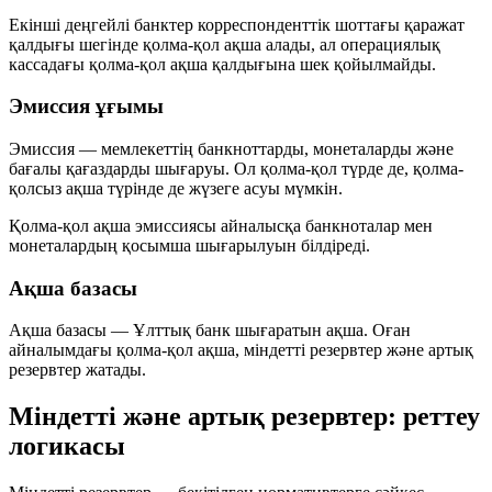
Екінші деңгейлі банктер корреспонденттік шоттағы қаражат
қалдығы шегінде қолма-қол ақша алады, ал операциялық
кассадағы қолма-қол ақша қалдығына шек қойылмайды.
Эмиссия ұғымы
Эмиссия — мемлекеттің банкноттарды, монеталарды және
бағалы қағаздарды шығаруы. Ол
қолма-қол
түрде де,
қолма-
қолсыз
ақша түрінде де жүзеге асуы мүмкін.
Қолма-қол ақша эмиссиясы айналысқа банкноталар мен
монеталардың қосымша шығарылуын білдіреді.
Ақша базасы
Ақша базасы — Ұлттық банк шығаратын ақша. Оған
айналымдағы қолма-қол ақша,
міндетті резервтер
және
артық
резервтер
жатады.
Міндетті және артық резервтер: реттеу
логикасы