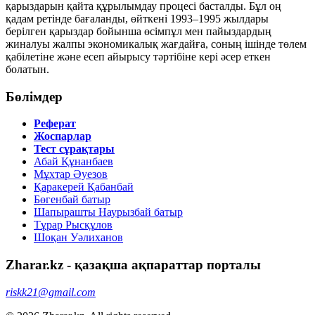
қарыздарын қайта құрылымдау процесі басталды. Бұл оң
қадам ретінде бағаланды, өйткені 1993–1995 жылдары
берілген қарыздар бойынша өсімпұл мен пайыздардың
жиналуы жалпы экономикалық жағдайға, соның ішінде төлем
қабілетіне және есеп айырысу тәртібіне кері әсер еткен
болатын.
Бөлімдер
Реферат
Жоспарлар
Тест сұрақтары
Абай Құнанбаев
Мұхтар Әуезов
Қаракерей Қабанбай
Бөгенбай батыр
Шапырашты Наурызбай батыр
Тұрар Рысқұлов
Шоқан Уәлиханов
Zharar.kz - қазақша ақпараттар порталы
riskk21@gmail.com