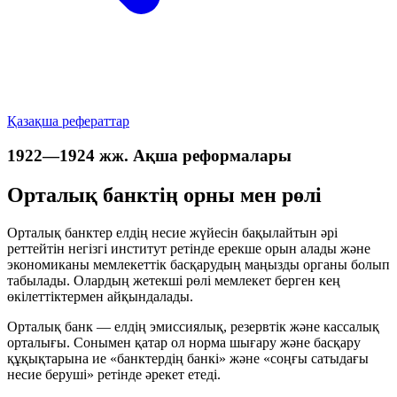
Қазақша рефераттар
1922—1924 жж. Ақша реформалары
Орталық банктің орны мен рөлі
Орталық банктер елдің несие жүйесін бақылайтын әрі
реттейтін негізгі институт ретінде ерекше орын алады және
экономиканы мемлекеттік басқарудың маңызды органы болып
табылады. Олардың жетекші рөлі мемлекет берген кең
өкілеттіктермен айқындалады.
Орталық банк — елдің
эмиссиялық, резервтік және кассалық
орталығы
. Сонымен қатар ол норма шығару және басқару
құқықтарына ие
«банктердің банкі»
және
«соңғы сатыдағы
несие беруші»
ретінде әрекет етеді.