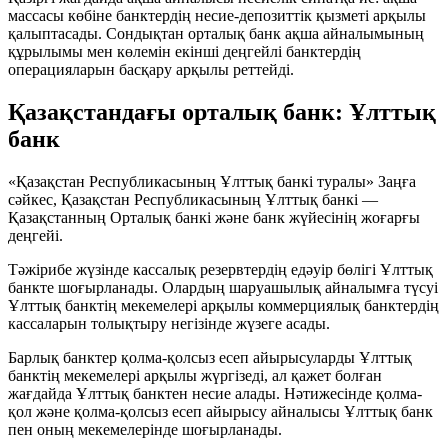
массасы көбіне банктердің несие-депозиттік қызметі арқылы
қалыптасады. Сондықтан орталық банк ақша айналымының
құрылымы мен көлемін екінші деңгейлі банктердің
операцияларын басқару арқылы реттейді.
Қазақстандағы орталық банк: Ұлттық
банк
«Қазақстан Республикасының Ұлттық банкі туралы» Заңға
сәйкес, Қазақстан Республикасының Ұлттық банкі —
Қазақстанның Орталық банкі және банк жүйесінің жоғарғы
деңгейі.
Тәжірибе жүзінде кассалық резервтердің едәуір бөлігі Ұлттық
банкте шоғырланады. Олардың шаруашылық айналымға түсуі
Ұлттық банктің мекемелері арқылы коммерциялық банктердің
кассаларын толықтыру негізінде жүзеге асады.
Барлық банктер қолма-қолсыз есеп айырысуларды Ұлттық
банктің мекемелері арқылы жүргізеді, ал қажет болған
жағдайда Ұлттық банктен несие алады. Нәтижесінде қолма-
қол және қолма-қолсыз есеп айырысу айналысы Ұлттық банк
пен оның мекемелерінде шоғырланады.