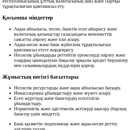
Республикасының
ұлттық валютасының ішкі және сыртқы
тұрақтылығын қамтамасыз ету
.
Қосымша міндеттер
Ақша айналысы, несие, банктік есеп айырысу және
валюталық қатынастар саласындағы мемлекеттік
саясатты әзірлеу және іске асыру.
Ақша-несие және банк жүйесінің тұрақтылығын
қамтамасыз етуге жәрдемдесу.
Несиелік ұйымдарды реттейтін ережелерді әзірлеу және
олардың орындалуын бақылау арқылы кредит берушілер
мен салымшылардың мүдделерін қорғау.
Жұмыстың негізгі бағыттары
Несиелік ресурстарды және ақша айналысын басқару.
Инкассацияны ұйымдастыру және жүзеге асыру.
Есеп жүргізуді және банктердің есептілігін
ұйымдастыру.
Нормативтік және әдістемелік актілерді шығару (барлық
банктер үшін міндетті).
Банк қызметін лицензиялау және ақша-несие реттеу
әдістерін талдау.