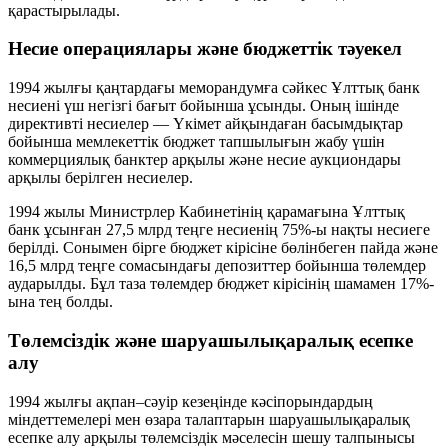
қарастырылады.
Несие операциялары және бюджеттік тәуекел
1994 жылғы қаңтардағы меморандумға сәйкес Ұлттық банк
несиені үш негізгі бағыт бойынша ұсынды. Оның ішінде
директивті несиелер — Үкімет айқындаған басымдықтар
бойынша мемлекеттік бюджет тапшылығын жабу үшін
коммерциялық банктер арқылы және несие аукциондары
арқылы берілген несиелер.
1994 жылы Министрлер Кабинетінің қарамағына Ұлттық
банк ұсынған 27,5 млрд теңге несиенің 75%-ы нақты несиеге
берілді. Сонымен бірге бюджет кірісіне бөлінбеген пайда және
16,5 млрд теңге сомасындағы депозиттер бойынша төлемдер
аударылды. Бұл таза төлемдер бюджет кірісінің шамамен 17%-
ына тең болды.
Төлемсіздік және шаруашылықаралық есепке
алу
1994 жылғы ақпан–сәуір кезеңінде кәсіпорындардың
міндеттемелері мен өзара талаптарын шаруашылықаралық
есепке алу арқылы төлемсіздік мәселесін шешу талпынысы