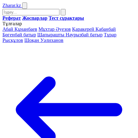
Zharar
.kz
Реферат
Жоспарлар
Тест сұрақтары
Тұлғалар
Абай Құнанбаев
Мұхтар Әуезов
Қаракерей Қабанбай
Бөгенбай батыр
Шапырашты Наурызбай батыр
Тұрар
Рысқұлов
Шоқан Уәлиханов