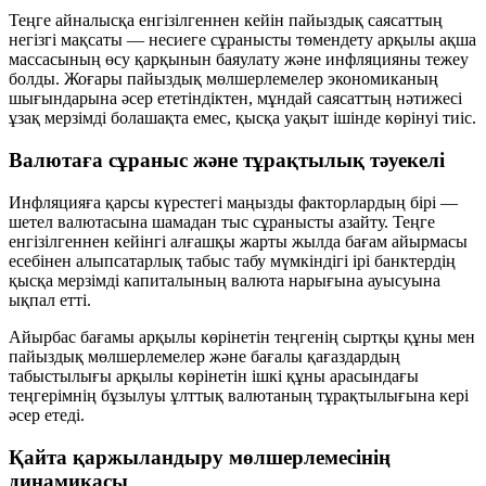
Теңге айналысқа енгізілгеннен кейін пайыздық саясаттың
негізгі мақсаты — несиеге сұранысты төмендету арқылы ақша
массасының өсу қарқынын баяулату және инфляцияны тежеу
болды. Жоғары пайыздық мөлшерлемелер экономиканың
шығындарына әсер ететіндіктен, мұндай саясаттың нәтижесі
ұзақ мерзімді болашақта емес, қысқа уақыт ішінде көрінуі тиіс.
Валютаға сұраныс және тұрақтылық тәуекелі
Инфляцияға қарсы күрестегі маңызды факторлардың бірі —
шетел валютасына шамадан тыс сұранысты азайту. Теңге
енгізілгеннен кейінгі алғашқы жарты жылда бағам айырмасы
есебінен алыпсатарлық табыс табу мүмкіндігі ірі банктердің
қысқа мерзімді капиталының валюта нарығына ауысуына
ықпал етті.
Айырбас бағамы арқылы көрінетін теңгенің сыртқы құны мен
пайыздық мөлшерлемелер және бағалы қағаздардың
табыстылығы арқылы көрінетін ішкі құны арасындағы
теңгерімнің бұзылуы ұлттық валютаның тұрақтылығына кері
әсер етеді.
Қайта қаржыландыру мөлшерлемесінің
динамикасы