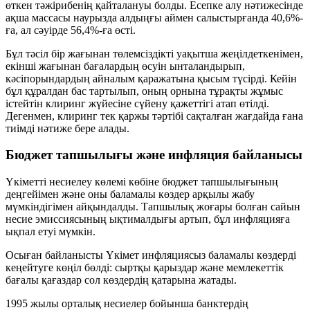
өткен тәжірибенің қайталануы болды. Есепке алу нәтижесінде
ақша массасы наурызда алдыңғы аймен салыстырғанда 40,6%-
ға, ал сәуірде 56,4%-ға өсті.
Бұл тәсіл бір жағынан төлемсіздікті уақытша жеңілдеткенімен,
екінші жағынан бағалардың өсуін ынталандырып,
кәсіпорындардың айналым қаражатына қысым түсірді. Кейін
бұл құралдан бас тартылып, оның орнына тұрақты жұмыс
істейтін клиринг жүйесіне сүйену қажеттігі атап өтілді.
Дегенмен, клиринг тек қаржы тәртібі сақталған жағдайда ғана
тиімді нәтиже бере алады.
Бюджет тапшылығы және инфляция байланысы
Үкіметті несиелеу көлемі көбіне бюджет тапшылығының
деңгейімен және оны баламалы көздер арқылы жабу
мүмкіндігімен айқындалды. Тапшылық жоғары болған сайын
несие эмиссиясының ықтималдығы артып, бұл инфляцияға
ықпал етуі мүмкін.
Осыған байланысты Үкімет инфляциясыз баламалы көздерді
кеңейтуге көңіл бөлді: сыртқы қарыздар және мемлекеттік
бағалы қағаздар сол көздердің қатарына жатады.
1995 жылы орталық несиелер бойынша банктердің