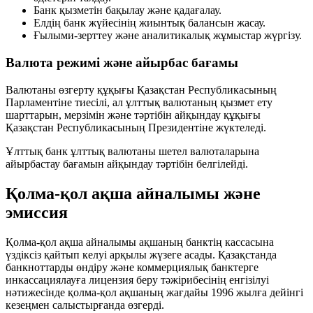
Банк қызметін бақылау және қадағалау.
Елдің банк жүйесінің жиынтық балансын жасау.
Ғылыми-зерттеу және аналитикалық жұмыстар жүргізу.
Валюта режимі және айырбас бағамы
Валютаны өзгерту құқығы Қазақстан Республикасының
Парламентіне тиесілі, ал ұлттық валютаның қызмет ету
шарттарын, мерзімін және тәртібін айқындау құқығы
Қазақстан Республикасының Президентіне жүктеледі.
Ұлттық банк ұлттық валютаны шетел валюталарына
айырбастау бағамын айқындау тәртібін белгілейді.
Қолма-қол ақша айналымы және
эмиссия
Қолма-қол ақша айналымы ақшаның банктің кассасына
үздіксіз қайтып келуі арқылы жүзеге асады. Қазақстанда
банкноттарды өндіру және коммерциялық банктерге
инкассациялауға лицензия беру тәжірибесінің енгізілуі
нәтижесінде қолма-қол ақшаның жағдайы 1996 жылға дейінгі
кезеңмен салыстырғанда өзгерді.