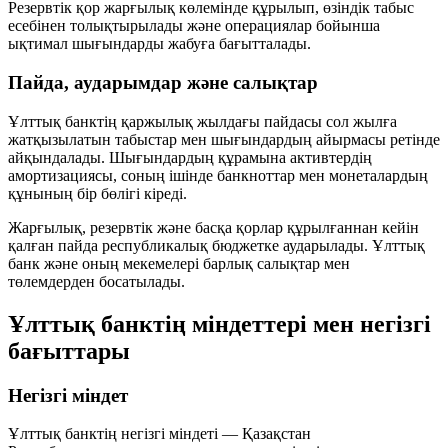
Резервтік қор жарғылық көлемінде құрылып, өзіндік табыс
есебінен толықтырылады және операциялар бойынша
ықтимал шығындарды жабуға бағытталады.
Пайда, аударымдар және салықтар
Ұлттық банктің қаржылық жылдағы пайдасы сол жылға
жатқызылатын табыстар мен шығындардың айырмасы ретінде
айқындалады. Шығындардың құрамына активтердің
амортизациясы, соның ішінде банкноттар мен монеталардың
құнының бір бөлігі кіреді.
Жарғылық, резервтік және басқа қорлар құрылғаннан кейін
қалған пайда республикалық бюджетке аударылады. Ұлттық
банк және оның мекемелері барлық салықтар мен
төлемдерден босатылады.
Ұлттық банктің міндеттері мен негізгі
бағыттары
Негізгі міндет
Ұлттық банктің негізгі міндеті — Қазақстан