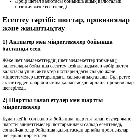
Әрбір шетел валютасы бойынша ашық валюталық
позиция
жеке есептеледі
.
Есептеу тәртібі: шоттар, провизиялар
және жиынтықтау
1) Активтер мен міндеттемелер бойынша
бастапқы есеп
Жеке шет мемлекеттердің (шет мемлекеттер тобының)
валюталары бойынша есептеу кезінде алдымен әрбір шетел
валютасы үшін:
активтер шоттарындағы сальдо
және
міндеттемелер шоттарындағы сальдо
анықталады. Бұл ретте
активтерден олар бойынша қалыптасқан
арнайы провизиялар
шегеріледі
.
2) Шартты талап етулер мен шартты
міндеттемелер
Бұдан кейін сол валюта бойынша:
шартты талап етулер
және
шартты міндеттемелер
шоттарындағы сальдо есептеледі,
сондай-ақ олар бойынша қалыптасқан арнайы провизиялар
шегеріліп
көрсетіледі.