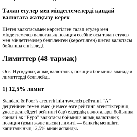
Талап етулер мен міндеттемелерді қандай
валютаға жатқызу керек
Шетел валютасымен көрсетілген талап етулер мен
міндеттемелер валюталық позиция есебіне
осы талап етулер
мен міндеттемелер белгіленген
(көрсетілген) шетел валютасы
бойынша енгізіледі.
Лимиттер (48-тармақ)
Осы Нұсқаулық ашық валюталық позиция бойынша мынадай
лимиттерді белгілейді.
1) 12,5% лимит
Standard & Poor’s агенттігінің тәуелсіз рейтингі
“A”
деңгейінен төмен емес
(немесе өзге рейтинг агенттіктерінің
ұқсас деңгейдегі рейтингі бар) елдердің валюталары бойынша,
сондай-ақ
“Еуро” валютасы
бойынша ашық валюталық
позиция (ұзын және қысқа) лимиті — банктің меншікті
капиталының
12,5%-ынан аспайды
.