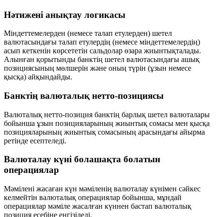
Нәтижені анықтау логикасы
Міндеттемелерден (немесе талап етулерден) шетел
валютасындағы талап етулердің (немесе міндеттемелердің)
асып кеткенін көрсететін сальдолар
өзара жиынтықталады
.
Алынған қорытынды банктің шетел валютасындағы
ашық
позициясының мөлшерін
және оның
түрін
(ұзын немесе
қысқа) айқындайды.
Банктің валюталық нетто-позициясы
Валюталық нетто-позиция банктің барлық шетел валюталары
бойынша
ұзын позицияларының жиынтық сомасы
мен
қысқа
позицияларының жиынтық сомасының
арасындағы айырма
ретінде есептеледі.
Валюталау күні болашақта болатын
операциялар
Мәмілені жасаған күн мәміленің валюталау күнімен сәйкес
келмейтін валюталық операциялар бойынша, мұндай
операциялар
мәміле жасалған күннен бастап
валюталық
позиция есебіне енгізіледі.