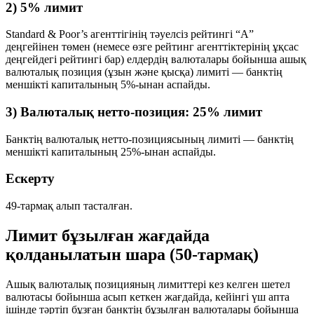
2) 5% лимит
Standard & Poor’s агенттігінің тәуелсіз рейтингі
“A”
деңгейінен төмен
(немесе өзге рейтинг агенттіктерінің ұқсас
деңгейдегі рейтингі бар) елдердің валюталары бойынша ашық
валюталық позиция (ұзын және қысқа) лимиті — банктің
меншікті капиталының
5%-ынан аспайды
.
3) Валюталық нетто-позиция: 25% лимит
Банктің валюталық нетто-позициясының лимиті — банктің
меншікті капиталының
25%-ынан аспайды
.
Ескерту
49-тармақ алып тасталған.
Лимит бұзылған жағдайда
қолданылатын шара (50-тармақ)
Ашық валюталық позицияның лимиттері кез келген шетел
валютасы бойынша
асып кеткен
жағдайда, кейінгі
үш апта
ішінде тәртіп бұзған банктің бұзылған валюталары бойынша