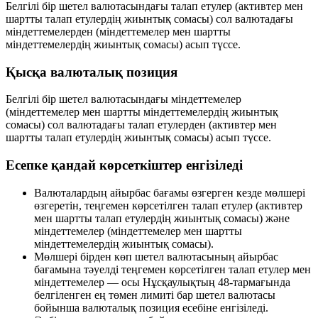
Белгілі бір шетел валютасындағы
талап етулер
(активтер мен
шартты талап етулердің жиынтық сомасы) сол валютадағы
міндеттемелерден
(міндеттемелер мен шартты
міндеттемелердің жиынтық сомасы)
асып түссе
.
Қысқа валюталық позиция
Белгілі бір шетел валютасындағы
міндеттемелер
(міндеттемелер мен шартты міндеттемелердің жиынтық
сомасы) сол валютадағы
талап етулерден
(активтер мен
шартты талап етулердің жиынтық сомасы)
асып түссе
.
Есепке қандай көрсеткіштер енгізіледі
Валюталардың айырбас бағамы өзгерген кезде мөлшері
өзгеретін,
теңгемен көрсетілген
талап етулер (активтер
мен шартты талап етулердің жиынтық сомасы) және
міндеттемелер (міндеттемелер мен шартты
міндеттемелердің жиынтық сомасы).
Мөлшері
бірден көп шетел валютасының
айырбас
бағамына тәуелді теңгемен көрсетілген талап етулер мен
міндеттемелер — осы Нұсқаулықтың 48-тармағында
белгіленген
ең төмен лимиті
бар шетел валютасы
бойынша валюталық позиция есебіне енгізіледі.