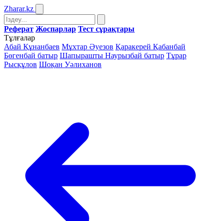
Zharar
.kz
Реферат
Жоспарлар
Тест сұрақтары
Тұлғалар
Абай Құнанбаев
Мұхтар Әуезов
Қаракерей Қабанбай
Бөгенбай батыр
Шапырашты Наурызбай батыр
Тұрар
Рысқұлов
Шоқан Уәлиханов