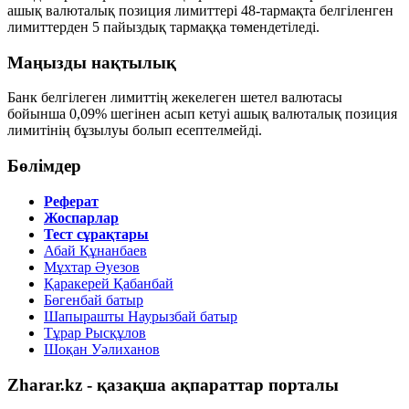
ашық валюталық позиция лимиттері 48-тармақта белгіленген
лимиттерден
5 пайыздық тармаққа төмендетіледі
.
Маңызды нақтылық
Банк белгілеген лимиттің жекелеген шетел валютасы
бойынша
0,09%
шегінен асып кетуі ашық валюталық позиция
лимитінің
бұзылуы болып есептелмейді
.
Бөлімдер
Реферат
Жоспарлар
Тест сұрақтары
Абай Құнанбаев
Мұхтар Әуезов
Қаракерей Қабанбай
Бөгенбай батыр
Шапырашты Наурызбай батыр
Тұрар Рысқұлов
Шоқан Уәлиханов
Zharar.kz - қазақша ақпараттар порталы