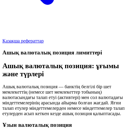
Қазақша рефераттар
Ашық валюталық позиция лимиттері
Ашық валюталық позиция: ұғымы
және түрлері
Ашық валюталық позиция
— банктің белгілі бір шет
мемлекеттің (немесе шет мемлекеттер тобының)
валютасындағы
талап етуі (активтері)
мен сол валютадағы
міндеттемелерінің
арасында айырма болған жағдай. Яғни
талап етулер міндеттемелерден немесе міндеттемелер талап
етулерден асып кеткен кезде ашық позиция қалыптасады.
Ұзын валюталық позиция