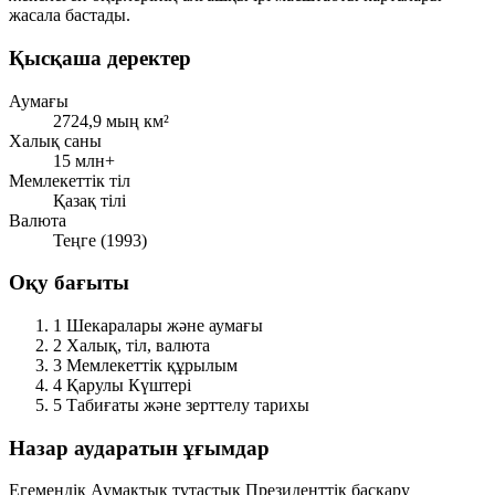
жасала бастады.
Қысқаша деректер
Аумағы
2724,9 мың км²
Халық саны
15 млн+
Мемлекеттік тіл
Қазақ тілі
Валюта
Теңге (1993)
Оқу бағыты
1
Шекаралары және аумағы
2
Халық, тіл, валюта
3
Мемлекеттік құрылым
4
Қарулы Күштері
5
Табиғаты және зерттелу тарихы
Назар аударатын ұғымдар
Егемендік
Аумақтық тұтастық
Президенттік басқару