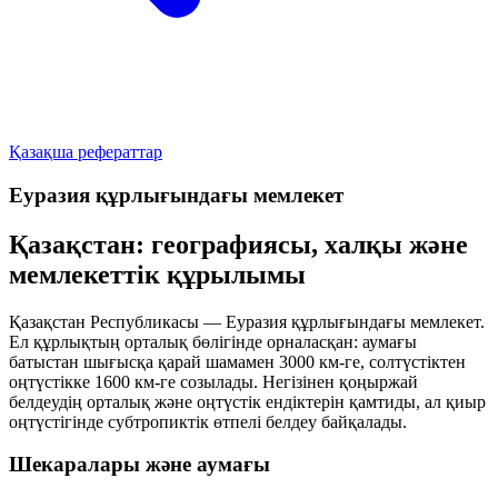
Қазақша рефераттар
Еуразия құрлығындағы мемлекет
Қазақстан: географиясы, халқы және
мемлекеттік құрылымы
Қазақстан Республикасы — Еуразия құрлығындағы мемлекет.
Ел құрлықтың орталық бөлігінде орналасқан: аумағы
батыстан шығысқа қарай шамамен 3000 км-ге, солтүстіктен
оңтүстікке 1600 км-ге созылады. Негізінен қоңыржай
белдеудің орталық және оңтүстік ендіктерін қамтиды, ал қиыр
оңтүстігінде субтропиктік өтпелі белдеу байқалады.
Шекаралары және аумағы