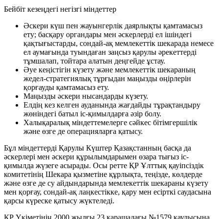
Бейбіт кезеңдегі негізгі міндеттер
Әскери күш пен жауынгерлік даярлықты қамтамасыз
ету; басқару органдары мен әскерлерді ел ішіндегі
қақтығыстарды, сондай-ақ мемлекеттік шекарада немесе
ел аумағында туындаған заңсыз қарулы әрекеттерді
тұмшалап, тойтара алатын деңгейде ұстау.
Әуе кеңістігін күзету және мемлекеттік шекараның
жедел-стратегиялық тұрғыдан маңызды өңірлерін
қорғауды қамтамасыз ету.
Маңызды әскери нысандарды күзету.
Елдің кез келген ауданында жағдайды тұрақтандыру
жөніндегі батыл іс-қимылдарға әзір болу.
Халықаралық міндеттемелерге сәйкес бітімгершілік
және өзге де операцияларға қатысу.
Бұл міндеттерді Қарулы Күштер Қазақстанның басқа да
әскерлері мен әскери құрылымдарымен өзара тығыз іс-
қимылда жүзеге асырады. Осы ретте ҚР Ұлттық қауіпсіздік
комитетінің Шекара қызметіне құрлықта, теңізде, көлдерде
және өзге де су айдындарында мемлекеттік шекараны күзету
мен қорғау, сондай-ақ лаңкестікке, қару мен есірткі саудасына
қарсы күреске қатысу жүктеледі.
ҚР Үкіметінің 2000 жылғы 23 қарашадағы №1579 қаулысына