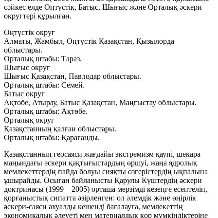
сәйкес елде
Оңтүстік, Батыс, Шығыс және Орталық
әскери
округтері құрылған.
Оңтүстік округ
Алматы, Жамбыл, Оңтүстік Қазақстан, Қызылорда
облыстары.
Орталық штабы: Тараз.
Шығыс округ
Шығыс Қазақстан, Павлодар облыстары.
Орталық штабы: Семей.
Батыс округ
Ақтөбе, Атырау, Батыс Қазақстан, Маңғыстау облыстары.
Орталық штабы: Ақтөбе.
Орталық округ
Қазақстанның қалған облыстары.
Орталық штабы: Қарағанды.
Қазақстанның геосаяси жағдайы экстремизм қаупі, шекара
маңындағы әскери қақтығыстардың өршуі, жаңа ядролық
мемлекеттердің пайда болуы сияқты өзгерістердің ықпалына
ұшырайды. Осыған байланысты Қарулы Күштердің әскери
доктринасы (1999—2005) орташа мерзімді кезеңге есептеліп,
қорғаныстық сипатта әзірленген: ол әлемдік және өңірлік
әскери-саяси ахуалды кешенді бағалауға, мемлекеттің
экономикалық әлеуеті мен материалдық қор мүмкіндіктеріне