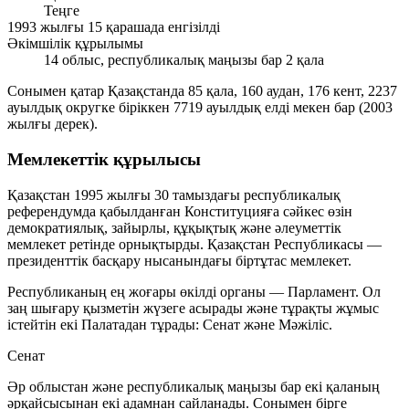
Теңге
1993 жылғы 15 қарашада енгізілді
Әкімшілік құрылымы
14 облыс, республикалық маңызы бар 2 қала
Сонымен қатар Қазақстанда 85 қала, 160 аудан, 176 кент, 2237
ауылдық округке біріккен 7719 ауылдық елді мекен бар (2003
жылғы дерек).
Мемлекеттік құрылысы
Қазақстан 1995 жылғы 30 тамыздағы республикалық
референдумда қабылданған Конституцияға сәйкес өзін
демократиялық, зайырлы, құқықтық және әлеуметтік
мемлекет
ретінде орнықтырды. Қазақстан Республикасы —
президенттік басқару нысанындағы біртұтас мемлекет.
Республиканың ең жоғары өкілді органы —
Парламент
. Ол
заң шығару қызметін жүзеге асырады және тұрақты жұмыс
істейтін екі Палатадан тұрады:
Сенат
және
Мәжіліс
.
Сенат
Әр облыстан және республикалық маңызы бар екі қаланың
әрқайсысынан екі адамнан сайланады. Сонымен бірге