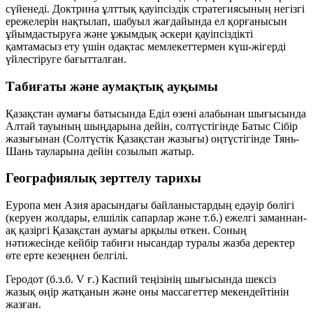
сүйенеді. Доктрина ұлттық қауіпсіздік стратегиясының негізгі
ережелерін нақтылап, шабуыл жағдайында ел қорғанысын
ұйымдастыруға және ұжымдық әскери қауіпсіздікті
қамтамасыз ету үшін одақтас мемлекеттермен күш-жігерді
үйлестіруге бағытталған.
Табиғаты және аумақтық ауқымы
Қазақстан аумағы батысында Еділ өзені алабынан шығысында
Алтай тауының шыңдарына дейін, солтүстігінде Батыс Сібір
жазығынан (Солтүстік Қазақстан жазығы) оңтүстігінде Тянь-
Шань тауларына дейін созылып жатыр.
Географиялық зерттелу тарихы
Еуропа мен Азия арасындағы байланыстардың едәуір бөлігі
(керуен жолдары, елшілік сапарлар және т.б.) ежелгі заманнан-
ақ қазіргі Қазақстан аумағы арқылы өткен. Соның
нәтижесінде кейбір табиғи нысандар туралы жазба деректер
өте ерте кезеңнен белгілі.
Геродот
(б.з.б. V ғ.) Каспий теңізінің шығысында шексіз
жазық өңір жатқанын және оны массагеттер мекендейтінін
жазған.