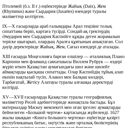
Птолемей
(б.з. II ғ.) еңбектерінде Жайық (Daix), Жем
(Rhymmus) және Сырдария (Jaxartes) өзендері туралы
мәліметтер келтірген.
IX—X ғасырларда араб ғалымдары Арал теңізіне толық
сипаттама беріп, картаға түсірді. Сондай-ақ гректердің
Әмудария мен Сырдария Каспийге құяды деген жорамалын
теріске шығарып, олардың Аралға құятынын анықтаған. Сол
дәуір деректерінде Жайық, Жем, Сағыз өзендері де аталады.
XIII ғасырда Моңғолияға барған елшілер — италиялық Плано
Карпини мен фламанд саяхатшысы Виллем Рубрук — өздері
жүріп өткен Қазақстан аумағындағы шөл және шөлейт
аймақтарды қысқаша сипаттады. Олар Каспийдің тұйық алап
екенін нақтылай түсіп, Алакөл мен Балқаш көлдері,
Тарбағатай, Жетісу Алатауы туралы алғашқы деректерді
келтірді.
XV—XVII ғасырларда Қазақстан туралы географиялық
мәліметтер Ресей әдебиеттерінде жинақтала бастады. Бұл
материалдар Мәскеу мемлекеті мен оған іргелес аумақтарды
бейнелеген «Большой чертеж» картасында жүйеленді. 1627
жылы шыққан «Книга большого чертежа» еңбегінде қазіргі
республиканың батыс, оңтүстік және орталық бөліктерінің
бірқатар өңіріне нақты сипаттамалар берілген.