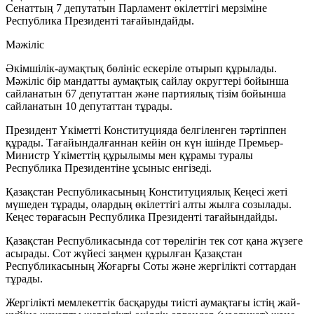
Сенаттың 7 депутатын Парламент өкілеттігі мерзіміне
Республика Президенті тағайындайды.
Мәжіліс
Әкімшілік-аумақтық бөлініс ескеріле отырып құрылады.
Мәжіліс бір мандатты аумақтық сайлау округтері бойынша
сайланатын 67 депутаттан және партиялық тізім бойынша
сайланатын 10 депутаттан тұрады.
Президент Үкіметті Конституцияда белгіленген тәртіппен
құрады. Тағайындалғаннан кейін он күн ішінде Премьер-
Министр Үкіметтің құрылымы мен құрамы туралы
Республика Президентіне ұсыныс енгізеді.
Қазақстан Республикасының
Конституциялық Кеңесі
жеті
мүшеден тұрады, олардың өкілеттігі алты жылға созылады.
Кеңес төрағасын Республика Президенті тағайындайды.
Қазақстан Республикасында сот төрелігін тек сот қана жүзеге
асырады. Сот жүйесі заңмен құрылған Қазақстан
Республикасының
Жоғарғы Соты
және жергілікті соттардан
тұрады.
Жергілікті мемлекеттік басқаруды тиісті аумақтағы істің жай-