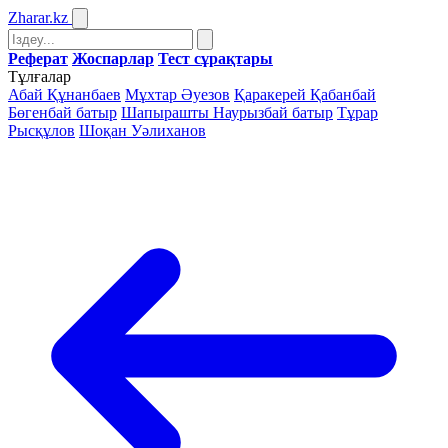
Zharar
.kz
Реферат
Жоспарлар
Тест сұрақтары
Тұлғалар
Абай Құнанбаев
Мұхтар Әуезов
Қаракерей Қабанбай
Бөгенбай батыр
Шапырашты Наурызбай батыр
Тұрар
Рысқұлов
Шоқан Уәлиханов