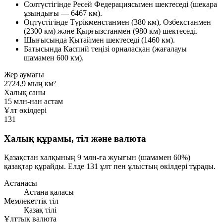
Солтүстігінде Ресей Федерациясымен шектеседі (шекара
ұзындығы — 6467 км).
Оңтүстігінде Түрікменстанмен (380 км), Өзбекстанмен
(2300 км) және Қырғызстанмен (980 км) шектеседі.
Шығысында Қытаймен шектеседі (1460 км).
Батысында Каспий теңізі орналасқан (жағалауы
шамамен 600 км).
Жер аумағы
2724,9 мың км²
Халық саны
15 млн-нан астам
Ұлт өкілдері
131
Халық құрамы, тіл және валюта
Қазақстан халқының 9 млн-ға жуығын (шамамен 60%)
қазақтар құрайды. Елде 131 ұлт пен ұлыстың өкілдері тұрады.
Астанасы
Астана қаласы
Мемлекеттік тіл
Қазақ тілі
Ұлттық валюта