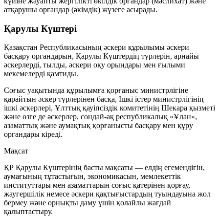
күйіне жауапты жергілікті өкілдік органдар (
мәслихат
) және
атқарушы органдар (
әкімдік
) жүзеге асырады.
Қарулы Күштері
Қазақстан Республикасының әскери құрылымы әскери
басқару органдарын, Қарулы Күштердің түрлерін, арнайы
әскерлерді, тылды, әскери оқу орындары мен ғылыми
мекемелерді қамтиды.
Соғыс уақытында құрылымға қорғаныс министрлігіне
қарайтын әскер түрлерінен басқа, Ішкі істер министрлігінің
ішкі әскерлері, Ұлттық қауіпсіздік комитетінің Шекара қызметі
және өзге де әскерлер, сондай-ақ республикалық «Ұлан»,
азаматтық және аумақтық қорғанысты басқару мен құру
органдары кіреді.
Мақсат
ҚР Қарулы Күштерінің басты мақсаты — елдің егемендігін,
аумағының тұтастығын, экономикасын, мемлекеттік
институттары мен азаматтарын соғыс қатерінен қорғау,
жаугершілік немесе әскери қақтығыстардың туындауына жол
бермеу және орнықты даму үшін қолайлы жағдай
қалыптастыру.