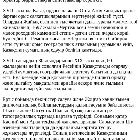
XVII ғасырда Қазақ ордасына және Орта Азия хандықтарына
барған орыс саяхатшыларының зерттеулері жиілей түсті.
Олардың Жайық өзенінен тыс жатқан дала туралы мәліметтері
жинақталып, 1697 жылы «Чертеж всей земли безводной и
малопроходной каменной степи» деген атпен жарық көрді.
Бұл еңбек С. Ремезов жасаған «Чертежная книга Сибири»
атты тұңғыш орыс географиялық атласының құрамына еніп,
Қазақстан аумағының едәуір бөлігін қамтыды.
XVIII ғасырдың 30-жылдарынан XIX ғасырдың 60-
жылдарына дейін созылған Ресейдің Қазақстанды отарлау
үдерісі аумақтың географиялық зерттелу бағытына да ықпал
етті. Бұл кезеңде жаңа қосылған өңірлерде билікті орнату
және нығайту мақсатымен арнайы әскери және ғылыми
экспедициялар ұйымдастырылды.
Ертіс бойында бекіністер салуға және Жоңғар хандығымен
дипломатиялық байланыстардың қалыптасуына байланысты
Шығыс және Оңтүстік-Шығыс Қазақстан алғаш рет
топографиялық тұрғыда картаға түсірілді. Сонымен қатар
Каспий мен Арал теңіздері жағалауларында, Сарысу мен Шу
өзендері алаптарында да қарапайым картаға түсіру
жұмыстары жүргізілді. Соның нәтижесінде Қазақстанның
жекелеген өңірлерінің алғашқы ірі масштабты карталары