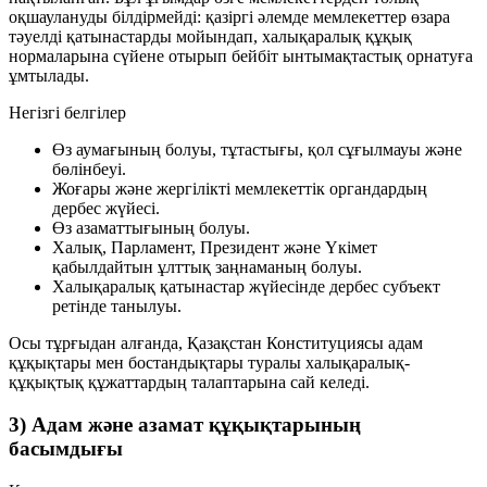
оқшаулануды білдірмейді: қазіргі әлемде мемлекеттер өзара
тәуелді қатынастарды мойындап, халықаралық құқық
нормаларына сүйене отырып бейбіт ынтымақтастық орнатуға
ұмтылады.
Негізгі белгілер
Өз аумағының болуы, тұтастығы, қол сұғылмауы және
бөлінбеуі.
Жоғары және жергілікті мемлекеттік органдардың
дербес жүйесі.
Өз азаматтығының болуы.
Халық, Парламент, Президент және Үкімет
қабылдайтын ұлттық заңнаманың болуы.
Халықаралық қатынастар жүйесінде дербес субъект
ретінде танылуы.
Осы тұрғыдан алғанда, Қазақстан Конституциясы адам
құқықтары мен бостандықтары туралы халықаралық-
құқықтық құжаттардың талаптарына сай келеді.
3) Адам және азамат құқықтарының
басымдығы