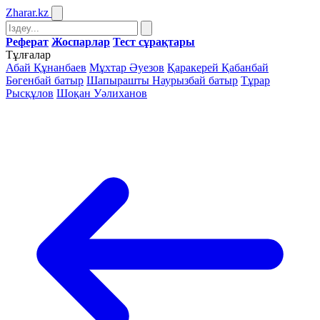
Zharar
.kz
Реферат
Жоспарлар
Тест сұрақтары
Тұлғалар
Абай Құнанбаев
Мұхтар Әуезов
Қаракерей Қабанбай
Бөгенбай батыр
Шапырашты Наурызбай батыр
Тұрар
Рысқұлов
Шоқан Уәлиханов