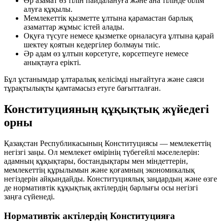
Әр азамат өз тілін пайдалануға және ана тілінде білім
алуға құқылы.
Мемлекеттік қызметте ұлтына қарамастан барлық
азаматтар жұмыс істей алады.
Оқуға түсуге немесе қызметке орналасуға ұлтына қарай
шектеу қоятын кедергілер болмауы тиіс.
Әр адам өз ұлтын көрсетуге, көрсетпеуге немесе
анықтауға ерікті.
Бұл ұстанымдар ұлтаралық келісімді нығайтуға және саяси
тұрақтылықты қамтамасыз етуге бағытталған.
Конституцияның құқықтық жүйедегі
орны
Қазақстан Республикасының Конституциясы — мемлекеттің
негізгі заңы. Ол мемлекет өмірінің түбегейлі мәселелерін:
адамның құқықтары, бостандықтары мен міндеттерін,
мемлекеттің құрылымын және қоғамның экономикалық
негіздерін айқындайды. Конституциялық заңдардың және өзге
де нормативтік құқықтық актілердің барлығы осы негізгі
заңға сүйенеді.
Нормативтік актілердің Конституцияға