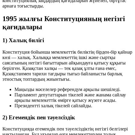
конституциялық заңдардың қағидаларын жүйелеп, біртұтас
арнаға тоғыстырды.
1995 жылғы Конституцияның негізгі
қағидалары
1) Халық билігі
Конституция бойынша мемлекеттік биліктің бірден-бір қайнар
көзі — халық. Халыққа мемлекеттің ішкі және сыртқы
саясатының негізгі бағыттарын айқындауға қатысу құқығы
берілген. Қазақстан халқы — тек қазақ ұлты ғана емес,
Қазақстанмен тарихи тағдыры тығыз байланысты барлық
этностық топтардың жиынтығы.
Маңызды мәселелер референдум арқылы шешіледі.
Парламент депутаттарын тікелей және жанама сайлау
арқылы мемлекеттік өмірге қатысу жүзеге асады.
Президентті халық тікелей сайлайды.
2) Егемендік пен тәуелсіздік
Конституцияда егемендік пен тәуелсіздіктің негізгі белгілері
нақтыланған. Бұл ұғымдар өзге мемлекеттерден толық