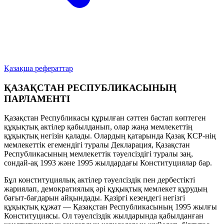
Қазақша рефераттар
ҚАЗАҚСТАН РЕСПУБЛИКАСЫНЫҢ
ПАРЛАМЕНТІ
Қазақстан Республикасы құрылған сәттен бастап көптеген
құқықтық актілер қабылданып, олар жаңа мемлекеттің
құқықтық негізін қалады. Олардың қатарында Қазақ КСР-нің
мемлекеттік егемендігі туралы Декларация, Қазақстан
Республикасының мемлекеттік тәуелсіздігі туралы заң,
сондай-ақ 1993 және 1995 жылдардағы Конституциялар бар.
Бұл конституциялық актілер тәуелсіздік пен дербестікті
жариялап, демократиялық әрі құқықтық мемлекет құрудың
бағыт-бағдарын айқындады. Қазіргі кезеңдегі негізгі
құқықтық құжат — Қазақстан Республикасының 1995 жылғы
Конституциясы. Ол тәуелсіздік жылдарында қабылданған