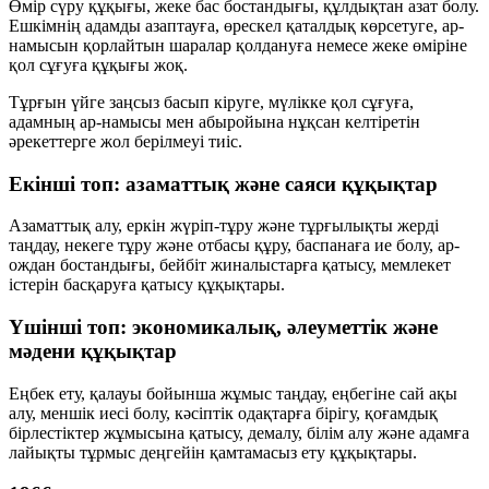
Өмір сүру құқығы, жеке бас бостандығы, құлдықтан азат болу.
Ешкімнің адамды азаптауға, өрескел қаталдық көрсетуге, ар-
намысын қорлайтын шаралар қолдануға немесе жеке өміріне
қол сұғуға құқығы жоқ.
Тұрғын үйге заңсыз басып кіруге, мүлікке қол сұғуға,
адамның ар-намысы мен абыройына нұқсан келтіретін
әрекеттерге жол берілмеуі тиіс.
Екінші топ: азаматтық және саяси құқықтар
Азаматтық алу, еркін жүріп-тұру және тұрғылықты жерді
таңдау, некеге тұру және отбасы құру, баспанаға ие болу, ар-
ождан бостандығы, бейбіт жиналыстарға қатысу, мемлекет
істерін басқаруға қатысу құқықтары.
Үшінші топ: экономикалық, әлеуметтік және
мәдени құқықтар
Еңбек ету, қалауы бойынша жұмыс таңдау, еңбегіне сай ақы
алу, меншік иесі болу, кәсіптік одақтарға бірігу, қоғамдық
бірлестіктер жұмысына қатысу, демалу, білім алу және адамға
лайықты тұрмыс деңгейін қамтамасыз ету құқықтары.