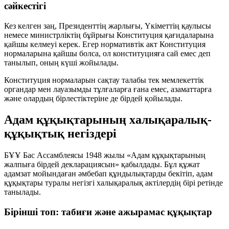
сәйкестігі
Кез келген заң, Президенттің жарлығы, Үкіметтің қаулысы
немесе министрліктің бұйрығы Конституция қағидаларына
қайшы келмеуі керек. Егер нормативтік акт Конституция
нормаларына қайшы болса, ол конституцияға сай емес деп
танылып, оның күші жойылады.
Конституция нормаларын сақтау талабы тек мемлекеттік
органдар мен лауазымды тұлғаларға ғана емес, азаматтарға
және олардың бірлестіктеріне де бірдей қойылады.
Адам құқықтарының халықаралық-
құқықтық негіздері
БҰҰ Бас Ассамблеясы 1948 жылы «Адам құқықтарының
жалпыға бірдей декларациясын» қабылдады. Бұл құжат
адамзат мойындаған әмбебап құндылықтарды бекітіп, адам
құқықтары туралы негізгі халықаралық актілердің бірі ретінде
танылады.
Бірінші топ: табиғи және ажырамас құқықтар