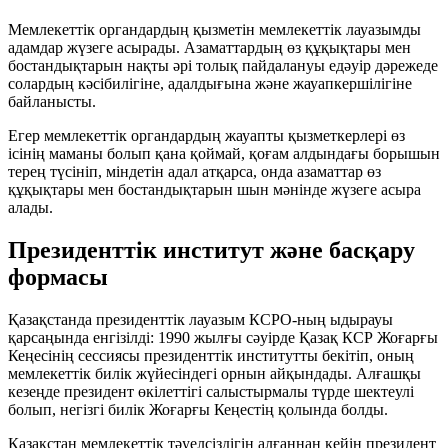
Мемлекеттік органдардың қызметін мемлекеттік лауазымды
адамдар жүзеге асырады. Азаматтардың өз құқықтары мен
бостандықтарын нақты әрі толық пайдалануы едәуір дәрежеде
солардың кәсібилігіне, адалдығына және жауапкершілігіне
байланысты.
Егер мемлекеттік органдардың жауапты қызметкерлері өз
ісінің маманы болып қана қоймай, қоғам алдындағы борышын
терең түсініп, міндетін адал атқарса, онда азаматтар өз
құқықтары мен бостандықтарын шын мәнінде жүзеге асыра
алады.
Президенттік институт және басқару
формасы
Қазақстанда президенттік лауазым КСРО-ның ыдырауы
қарсаңында енгізілді: 1990 жылғы сәуірде Қазақ КСР Жоғарғы
Кеңесінің сессиясы президенттік институтты бекітіп, оның
мемлекеттік билік жүйесіндегі орнын айқындады. Алғашқы
кезеңде президент өкілеттігі салыстырмалы түрде шектеулі
болып, негізгі билік Жоғарғы Кеңестің қолында болды.
Қазақстан мемлекеттік тәуелсіздігін алғаннан кейін президент