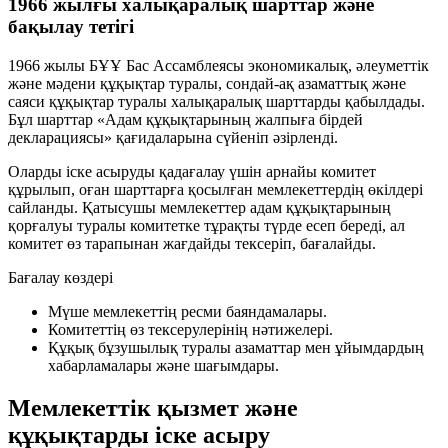
1966 жылғы халықаралық шарттар және
бақылау тетігі
1966 жылы БҰҰ Бас Ассамблеясы экономикалық, әлеуметтік
және мәдени құқықтар туралы, сондай-ақ азаматтық және
саяси құқықтар туралы халықаралық шарттарды қабылдады.
Бұл шарттар «Адам құқықтарының жалпыға бірдей
декларациясы» қағидаларына сүйеніп әзірленді.
Оларды іске асыруды қадағалау үшін арнайы комитет
құрылып, оған шарттарға қосылған мемлекеттердің өкілдері
сайланды. Қатысушы мемлекеттер адам құқықтарының
қорғалуы туралы комитетке тұрақты түрде есеп береді, ал
комитет өз тарапынан жағдайды тексеріп, бағалайды.
Бағалау көздері
Мүше мемлекеттің ресми баяндамалары.
Комитеттің өз тексерулерінің нәтижелері.
Құқық бұзушылық туралы азаматтар мен ұйымдардың
хабарламалары және шағымдары.
Мемлекеттік қызмет және
құқықтарды іске асыру