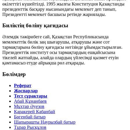
өкілеттігі күшейтілді. 1995 жылғы Конституция Қазақстанды
президенттік басқару нысанындағы мемлекет деп танып,
Президентті мемлекет басшысы ретінде жариялады.
Биліктің бөліну қағидасы
Әлемдік тәжірибеге сай, Қазақстан Республикасында
мемлекеттік билік заң шығарушы, атқарушы және сот
тармақтарына бөліну қағидасы негізінде ұйымдастырылған.
Президенттік институт осы тармақтардың ешқайсысына
тікелей жатпайды, алайда олардың үйлесімді қызмет етуін
қамтамасыз етуде айрықша рөл атқарады.
Бөлімдер
Реферат
Жоспарлар
Тест сұрақтары
Абай Құнанбаев
Мұхтар Әуезов
Қаракерей Қабанбай
Бөгенбай батыр
Шапырашты Наурызбай батыр
Тұрар Рысқұлов