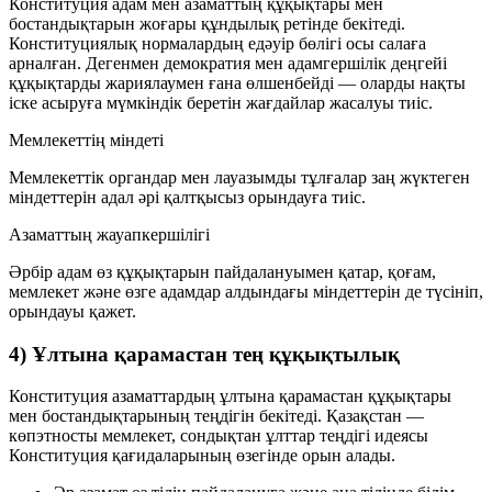
Конституция адам мен азаматтың құқықтары мен
бостандықтарын жоғары құндылық ретінде бекітеді.
Конституциялық нормалардың едәуір бөлігі осы салаға
арналған. Дегенмен демократия мен адамгершілік деңгейі
құқықтарды жариялаумен ғана өлшенбейді — оларды нақты
іске асыруға мүмкіндік беретін жағдайлар жасалуы тиіс.
Мемлекеттің міндеті
Мемлекеттік органдар мен лауазымды тұлғалар заң жүктеген
міндеттерін адал әрі қалтқысыз орындауға тиіс.
Азаматтың жауапкершілігі
Әрбір адам өз құқықтарын пайдалануымен қатар, қоғам,
мемлекет және өзге адамдар алдындағы міндеттерін де түсініп,
орындауы қажет.
4) Ұлтына қарамастан тең құқықтылық
Конституция азаматтардың ұлтына қарамастан құқықтары
мен бостандықтарының теңдігін бекітеді. Қазақстан —
көпэтносты мемлекет, сондықтан ұлттар теңдігі идеясы
Конституция қағидаларының өзегінде орын алады.