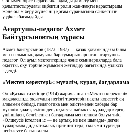
Сонымен бірге педагогика адамды дамыту мен
қалыптастырудағы еңбектің рөлін жан-жақты қарастырады
және білім беру жүйесінің қоғам сұранысына сәйкестігін
үздіксіз бағамдайды.
Ағартушы-педагог Ахмет
Байтұрсыновтың мұрасы
Ахмет Байтұрсынов (1873–1937) — қазақ қоғамындағы білім
мен ғылымның дамуына бар ғұмырын арнаған ағартушы-
педагог. Ол ауыл мектептерінде және семинарияларда бала
оқытты, оқу-тәрбие жұмысын жетілдіру бағытында үздіксіз
ізденді.
«Мектеп керектері»: мұғалім, құрал, бағдарлама
Ол «Қазақ» газетінде (1914) жарияланған «Мектеп керектері»
мақаласында оқытудың негізгі тіректерін нақты көрсетті: ең
алдымен білімді, педагогика мен әдістемеден хабары бар
мұғалім қажет; екіншіден, оқытуға лайықты құралдар керек;
үшіншіден, белгіленген бағдарлама мен өлшем болуы тиіс.
«Өлшеусіз істелген іс — не артық, не кем шығады» деген
тұжырымы дидактикалық принциптерді ғылыми тұрғыда
негіздеуге бағытталды.