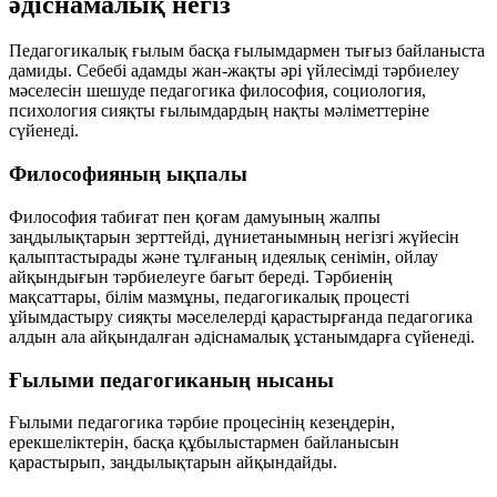
әдіснамалық негіз
Педагогикалық ғылым басқа ғылымдармен тығыз байланыста
дамиды. Себебі адамды жан-жақты әрі үйлесімді тәрбиелеу
мәселесін шешуде педагогика философия, социология,
психология сияқты ғылымдардың нақты мәліметтеріне
сүйенеді.
Философияның ықпалы
Философия табиғат пен қоғам дамуының жалпы
заңдылықтарын зерттейді, дүниетанымның негізгі жүйесін
қалыптастырады және тұлғаның идеялық сенімін, ойлау
айқындығын тәрбиелеуге бағыт береді. Тәрбиенің
мақсаттары, білім мазмұны, педагогикалық процесті
ұйымдастыру сияқты мәселелерді қарастырғанда педагогика
алдын ала айқындалған әдіснамалық ұстанымдарға сүйенеді.
Ғылыми педагогиканың нысаны
Ғылыми педагогика тәрбие процесінің кезеңдерін,
ерекшеліктерін, басқа құбылыстармен байланысын
қарастырып, заңдылықтарын айқындайды.