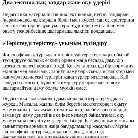
Диалектикалық заңдар және оқу үдерісі
Педагогика материалистік диалектиканың негізгі заңдарын
(қарама-қарсылықтардың бірлігі мен күресі, сан өзгерістерінің
сапа өзгерістеріне ауысуы, терістеуді терістеу) тәрбие мен
оқыту тәжірибесінде шығармашылықпен қолданады.
«Терістеуді терістеу» ұғымын түсіндіру
Философиялық тұрғыдан «терістеуді терістеу» заңын былай
түсіндіруге болады: ескінің орнын жаңа басады, даму бір
кезеңнен келесі кезеңге өтеді. Қоғам тарихында бір формация
екіншісімен алмасады; табиғи даму барысында өсімдіктер мен
жануарлардың ескі түрлерін жаңа түрлер ығыстырады. Қай
салада болмасын, бұрынғы өмір сүру формасын теріске
шығармайтын даму болуы мүмкін емес.
Педагогика ғылымының дамуында да өзгерістер үздіксіз
жүреді. Мысалы, жалпы білім беретін мектептердегі оқыту
мазмұнының ғылым мен техниканың, әдебиет пен өнердің
заманауи даму деңгейіне сәйкес келмеуі байқалғанда, оқу
мазмұнына елеулі түзетулер енгізіледі. Бастауыш және жоғары
сыныптарға арналып жаңа бағдарламалар жасалады. Мұны
философиялық тұрғыдан қарастырсақ, жаңа оқу
бағдарламалары өмір талабына қайшы келген ескі