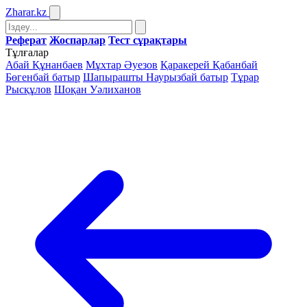
Zharar
.kz
Реферат
Жоспарлар
Тест сұрақтары
Тұлғалар
Абай Құнанбаев
Мұхтар Әуезов
Қаракерей Қабанбай
Бөгенбай батыр
Шапырашты Наурызбай батыр
Тұрар
Рысқұлов
Шоқан Уәлиханов