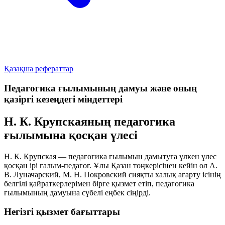
Қазақша рефераттар
Педагогика ғылымының дамуы және оның
қазіргі кезеңдегі міндеттері
Н. К. Крупскаяның педагогика
ғылымына қосқан үлесі
Н. К. Крупская — педагогика ғылымын дамытуға үлкен үлес
қосқан ірі ғалым-педагог. Ұлы Қазан төңкерісінен кейін ол А.
В. Луначарский, М. Н. Покровский сияқты халық ағарту ісінің
белгілі қайраткерлерімен бірге қызмет етіп, педагогика
ғылымының дамуына сүбелі еңбек сіңірді.
Негізгі қызмет бағыттары