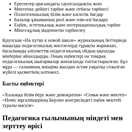
Ересектер арасындағы сауатсыздықты жою
Мектепке дейінгі тәрбие және отбасы тәрбиесі
Политехникалық білім және кәсіптік бағдар
Балалар ұжымының рөлі және өзін-өзі басқару
Еңбек, эстетикалық және интернационалдық тәрбие
Мінез-құлық мәдениетін тәрбиелеу
Крупская «На путях к новой школе» журналының беттерінде
маңызды педагогикалық мәселелерді тұрақты жариялап,
басылымды әлеуметтік-педагогикалық ойдың ықпалды
мінберіне айналдырды. Оның еңбектері он томдық
педагогикалық шығармалар жинағында топтастырылған. Бұл
мұра — ғалымның жиырма жылдан астам уақытқа созылған
жүйелі қызметінің нәтижесі.
Басты еңбектері
«Халыққа білім беру және демократия»
«Семья және мектеп»
«Неміс мұғалімдерінің Берлин конгресіндегі еңбек мектебі
туралы мәселе»
Педагогика ғылымының міндеті мен
зерттеу өрісі