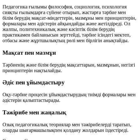
Педагогика ғылымы философия, социология, психология
сияқты ғылымдарға сүйене отырып, жастарға тәрбие мен
білім берудің мақсат-міндеттерін, мазмұны мен принциптерін,
формалары мен әдістерін айқындайды және жетілдіреді. Ол
жалпы, политехникалық және кәсіптік білім берудің
практикамен байланысын зерттейді, тәрбие ісіндегі мектеп,
отбасы және жұртшылықтың рөлі мен бірлігін анықтайды.
Мақсат пен мазмұн
Тәрбиенің және білім берудің мақсаттарын, мазмұнын, негізгі
принциптерін нақтылайды.
Әдіс пен ұйымдастыру
Оқу-тәрбие процесін ұйымдастырудың тиімді формалары мен
әдістерін қалыптастырады.
Тәжірибе мен жаңалық
Озық педагогикалық теориялар мен тәжірибелерді таратып,
оларды шығармашылықпен қолдану жолдарын іздестіреді.