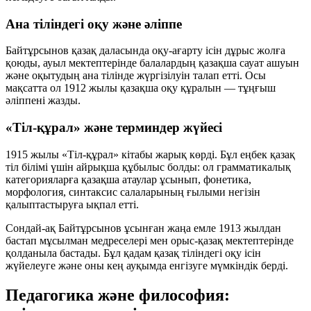
Ана тіліндегі оқу және әліппе
Байтұрсынов қазақ даласында оқу-ағарту ісін дұрыс жолға
қоюды, ауыл мектептерінде балалардың қазақша сауат ашуын
және оқытудың ана тілінде жүргізілуін талап етті. Осы
мақсатта ол 1912 жылы қазақша оқу құралын — тұңғыш
әліппені жазды.
«Тіл-құрал» және терминдер жүйесі
1915 жылы «Тіл-құрал» кітабы жарық көрді. Бұл еңбек қазақ
тіл білімі үшін айрықша құбылыс болды: ол грамматикалық
категорияларға қазақша атаулар ұсынып, фонетика,
морфология, синтаксис салаларының ғылыми негізін
қалыптастыруға ықпал етті.
Сондай-ақ Байтұрсынов ұсынған жаңа емле 1913 жылдан
бастап мұсылман медреселері мен орыс-қазақ мектептерінде
қолданыла бастады. Бұл қадам қазақ тіліндегі оқу ісін
жүйелеуге және оны кең ауқымда енгізуге мүмкіндік берді.
Педагогика және философия: