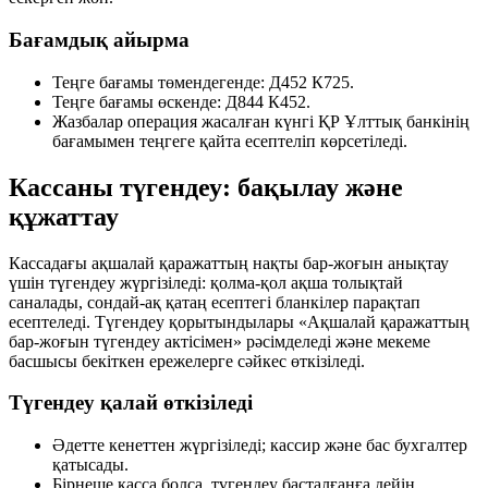
Бағамдық айырма
Теңге бағамы төмендегенде:
Д452 К725
.
Теңге бағамы өскенде:
Д844 К452
.
Жазбалар операция жасалған күнгі ҚР Ұлттық банкінің
бағамымен теңгеге қайта есептеліп көрсетіледі.
Кассаны түгендеу: бақылау және
құжаттау
Кассадағы ақшалай қаражаттың нақты бар-жоғын анықтау
үшін түгендеу жүргізіледі: қолма-қол ақша толықтай
саналады, сондай-ақ қатаң есептегі бланкілер парақтап
есептеледі. Түгендеу қорытындылары «Ақшалай қаражаттың
бар-жоғын түгендеу актісімен» рәсімделеді және мекеме
басшысы бекіткен ережелерге сәйкес өткізіледі.
Түгендеу қалай өткізіледі
Әдетте кенеттен жүргізіледі; кассир және бас бухгалтер
қатысады.
Бірнеше касса болса, түгендеу басталғанға дейін