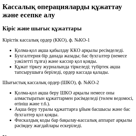
Кассалық операцияларды құжаттау
және есепке алу
Кіріс және шығыс құжаттары
Кірістік кассалық ордер (ККО), ф. №КО-1
Қолма-қол ақша қабылдау ККО арқылы ресімделеді.
Бухгалтерия бір данада жазады; бас бухгалтер (немесе
уәкілетті тұлға) және кассир қол қояды.
Құжат тіркеу журналында тіркеледі; түбіртек ақша
тапсырушыға беріледі, ордер кассада қалады.
Шығыстық кассалық ордер (ШКО), ф. №КО-2
Қолма-қол ақша беру ШКО арқылы немесе оны
алмастыратын құжаттармен рәсімделеді (төлем ведомосі,
өтініш және т.б.).
Ақша беру туралы құжаттарға ұйым басшысы және бас
бухгалтер қол қояды.
Фискалдық коды бар бақылау-кассалық аппарат арқылы
рәсімдеу жағдайлары ескеріледі.