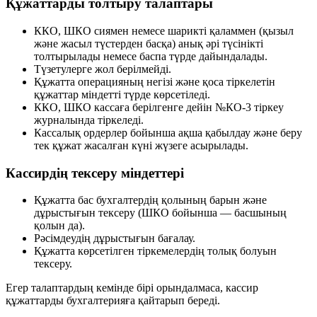
Құжаттарды толтыру талаптары
ККО, ШКО сиямен немесе шарикті қаламмен (қызыл
және жасыл түстерден басқа) анық әрі түсінікті
толтырылады немесе баспа түрде дайындалады.
Түзетулерге жол берілмейді.
Құжатта операцияның негізі және қоса тіркелетін
құжаттар міндетті түрде көрсетіледі.
ККО, ШКО кассаға берілгенге дейін №КО-3 тіркеу
журналында тіркеледі.
Кассалық ордерлер бойынша ақша қабылдау және беру
тек құжат жасалған күні жүзеге асырылады.
Кассирдің тексеру міндеттері
Құжатта бас бухгалтердің қолының барын және
дұрыстығын тексеру (ШКО бойынша — басшының
қолын да).
Рәсімдеудің дұрыстығын бағалау.
Құжатта көрсетілген тіркемелердің толық болуын
тексеру.
Егер талаптардың кемінде бірі орындалмаса, кассир
құжаттарды бухгалтерияға қайтарып береді.