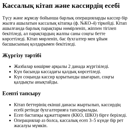
Кассалық кітап және кассирдің есебі
Түсу және жұмсау бойынша барлық операцияларды кассир бір
жылға ашылатын кассалық кітапқа (ф. №КО-4) тіркейді. Кітап
ашылғанда барлық парақтары нөмірленіп, жіппен тігілеп
бекітіледі, ал парақтардың жалпы саны соңғы бетте
көрсетіледі. Кітап мөрленіп, бас бухгалтер мен ұйым
басшысының қолдарымен бекітіледі.
Жүргізу тәртібі
Жазбалар көшірме арқылы 2 данада жүргізіледі.
Күн басында кассадағы қалдық көрсетіледі.
Күн соңында кассир қорытынды шығарып, соңғы
қалдықты анықтайды.
Есепті тапсыру
Кітап беттерінің екінші данасы жыртылып, кассирдің
есебі ретінде бухгалтерияға тапсырылады.
Есеп бастапқы құжаттармен (ККО, ШКО) бірге беріледі.
Операциялар аз болса, кассалық есеп 3–5 күнде бір рет
жасалуы мүмкін.