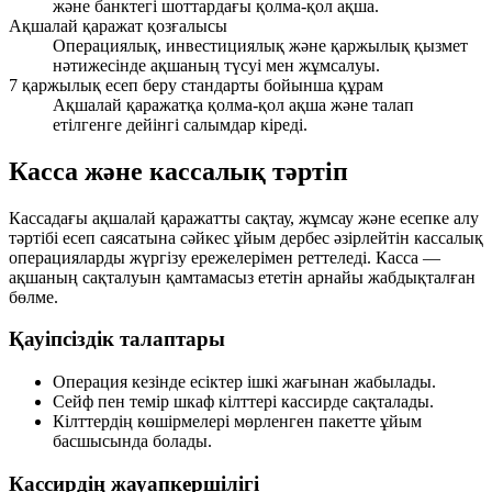
және банктегі шоттардағы қолма-қол ақша.
Ақшалай қаражат қозғалысы
Операциялық, инвестициялық және қаржылық қызмет
нәтижесінде ақшаның түсуі мен жұмсалуы.
7 қаржылық есеп беру стандарты бойынша құрам
Ақшалай қаражатқа қолма-қол ақша және талап
етілгенге дейінгі салымдар кіреді.
Касса және кассалық тәртіп
Кассадағы ақшалай қаражатты сақтау, жұмсау және есепке алу
тәртібі есеп саясатына сәйкес ұйым дербес әзірлейтін кассалық
операцияларды жүргізу ережелерімен реттеледі. Касса —
ақшаның сақталуын қамтамасыз ететін арнайы жабдықталған
бөлме.
Қауіпсіздік талаптары
Операция кезінде есіктер ішкі жағынан жабылады.
Сейф пен темір шкаф кілттері кассирде сақталады.
Кілттердің көшірмелері мөрленген пакетте ұйым
басшысында болады.
Кассирдің жауапкершілігі