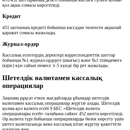
қол ақша сомасы көрсетіледі.
Кредит
451 шотының кредиті бойынша кассадан төленген ақшалай
қаражат сомасы жазылады.
Журнал-ордер
Кассалық есептердің деректері корреспонденттік шоттар
бойынша №1 журнал-ордерге (шығыс) және №1 тізімдемеге
(кіріс) күн сайын немесе 3–5 күнде бір рет жазылады.
Шетелдік валютамен кассалық
операциялар
Заңнама рұқсат еткен жағдайларда ұйымдар шетелдік
валютамен кассалық операциялар жүргізе алады. Шетелдік
қолма-қол валюта есебі 9 БЕС «Шетелдік валюта
операциялары есебі» талабына сәйкес 452 шотта көрсетіледі.
Әр валюта түрі бойынша операцияларды бөлек көрсету үшін
шетел валютасында жеке кассалық кітап жүргізу қажеттігін
ескерген жөн.