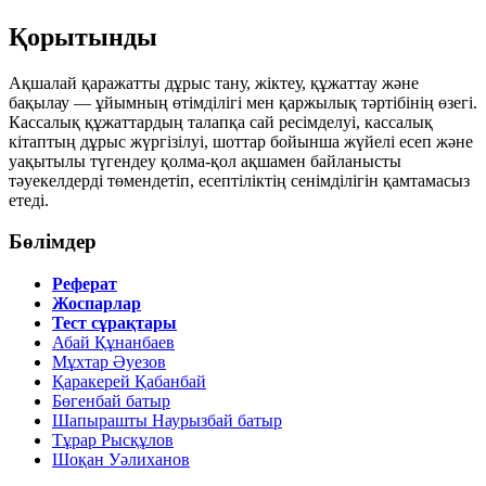
Қорытынды
Ақшалай қаражатты дұрыс тану, жіктеу, құжаттау және
бақылау — ұйымның өтімділігі мен қаржылық тәртібінің өзегі.
Кассалық құжаттардың талапқа сай ресімделуі, кассалық
кітаптың дұрыс жүргізілуі, шоттар бойынша жүйелі есеп және
уақытылы түгендеу қолма-қол ақшамен байланысты
тәуекелдерді төмендетіп, есептіліктің сенімділігін қамтамасыз
етеді.
Бөлімдер
Реферат
Жоспарлар
Тест сұрақтары
Абай Құнанбаев
Мұхтар Әуезов
Қаракерей Қабанбай
Бөгенбай батыр
Шапырашты Наурызбай батыр
Тұрар Рысқұлов
Шоқан Уәлиханов