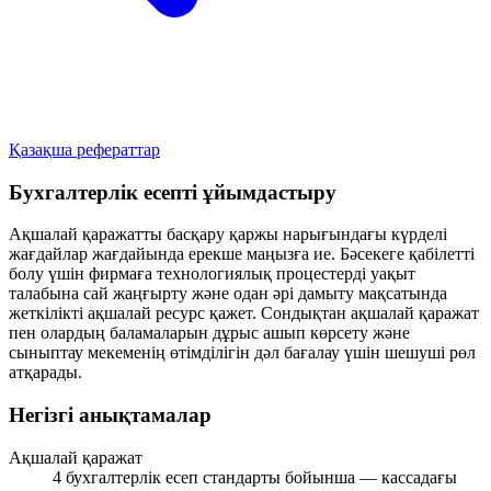
Қазақша рефераттар
Бухгалтерлік есепті ұйымдастыру
Ақшалай қаражатты басқару қаржы нарығындағы күрделі
жағдайлар жағдайында ерекше маңызға ие. Бәсекеге қабілетті
болу үшін фирмаға технологиялық процестерді уақыт
талабына сай жаңғырту және одан әрі дамыту мақсатында
жеткілікті ақшалай ресурс қажет. Сондықтан ақшалай қаражат
пен олардың баламаларын дұрыс ашып көрсету және
сыныптау мекеменің өтімділігін дәл бағалау үшін шешуші рөл
атқарады.
Негізгі анықтамалар
Ақшалай қаражат
4 бухгалтерлік есеп стандарты бойынша — кассадағы