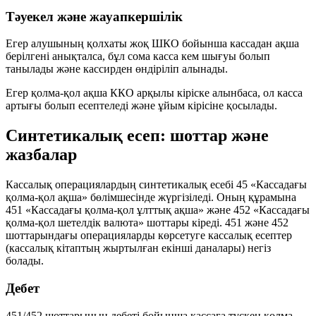
Тәуекел және жауапкершілік
Егер алушының қолхаты жоқ ШКО бойынша кассадан ақша
берілгені анықталса, бұл сома
касса кем шығуы
болып
танылады және кассирден өндіріліп алынады.
Егер қолма-қол ақша ККО арқылы кіріске алынбаса, ол
касса
артығы
болып есептеледі және ұйым кірісіне қосылады.
Синтетикалық есеп: шоттар және
жазбалар
Кассалық операциялардың синтетикалық есебі 45 «Кассадағы
қолма-қол ақша» бөлімшесінде жүргізіледі. Оның құрамына
451 «Кассадағы қолма-қол ұлттық ақша» және 452 «Кассадағы
қолма-қол шетелдік валюта» шоттары кіреді. 451 және 452
шоттарындағы операцияларды көрсетуге кассалық есептер
(кассалық кітаптың жыртылған екінші даналары) негіз
болады.
Дебет
451/452 шоттарының дебеті бойынша кассаға түскен қолма-