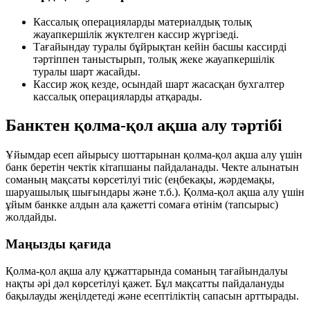
Кассалық операцияларды материалдық толық
жауапкершілік жүктелген кассир жүргізеді.
Тағайындау туралы бұйрықтан кейін басшы кассирді
тәртіппен таныстырып, толық жеке жауапкершілік
туралы шарт жасайды.
Кассир жоқ кезде, осындай шарт жасасқан бухгалтер
кассалық операцияларды атқарады.
Банктен қолма-қол ақша алу тәртібі
Ұйымдар есеп айырысу шоттарынан қолма-қол ақша алу үшін
банк беретін чектік кітапшаны пайдаланады. Чекте алынатын
соманың мақсаты көрсетілуі тиіс (еңбекақы, жәрдемақы,
шаруашылық шығындары және т.б.). Қолма-қол ақша алу үшін
ұйым банкке алдын ала қажетті сомаға өтінім (тапсырыс)
жолдайды.
Маңызды қағида
Қолма-қол ақша алу құжаттарында соманың тағайындалуы
нақты әрі дәл көрсетілуі қажет. Бұл мақсатты пайдалануды
бақылауды жеңілдетеді және есептіліктің сапасын арттырады.