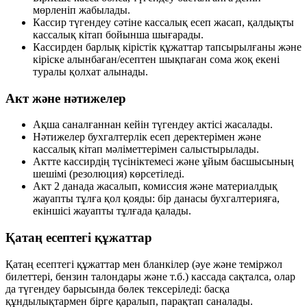
мөрленіп жабылады.
Кассир түгендеу сәтіне кассалық есеп жасап, қалдықты
кассалық кітап бойынша шығарады.
Кассирден барлық кірістік құжаттар тапсырылғаны және
кіріске алынбаған/есептен шықпаған сома жоқ екені
туралы қолхат алынады.
Акт және нәтижелер
Ақша саналғаннан кейін түгендеу актісі жасалады.
Нәтижелер бухгалтерлік есеп деректерімен және
кассалық кітап мәліметтерімен салыстырылады.
Актте кассирдің түсініктемесі және ұйым басшысының
шешімі (резолюция) көрсетіледі.
Акт 2 данада жасалып, комиссия және материалдық
жауапты тұлға қол қояды: бір данасы бухгалтерияға,
екіншісі жауапты тұлғада қалады.
Қатаң есептегі құжаттар
Қатаң есептегі құжаттар мен бланкілер (әуе және теміржол
билеттері, бензин талондары және т.б.) кассада сақталса, олар
да түгендеу барысында бөлек тексеріледі: басқа
құндылықтармен бірге қаралып, парақтап саналады.