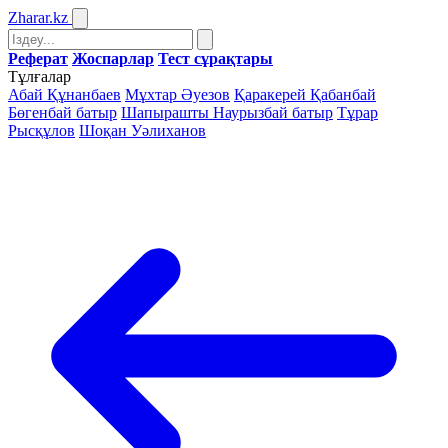
Zharar
.kz
Реферат
Жоспарлар
Тест сұрақтары
Тұлғалар
Абай Құнанбаев
Мұхтар Әуезов
Қаракерей Қабанбай
Бөгенбай батыр
Шапырашты Наурызбай батыр
Тұрар
Рысқұлов
Шоқан Уәлиханов