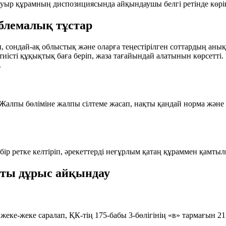
ауыр құрамның диспозициясында айқындаушы белгі ретінде көріні
блемалық тұстар
ды, сондай-ақ облыстық және оларға теңестірілген соттардың а
тиісті құқықтық баға беріп, жаза тағайындай алатынын көрсетті
.
тің Жалпы бөліміне жалпы сілтеме жасап, нақты қандай норма жә
бір ретке келтіріп, әрекеттерді неғұрлым қатаң құраммен қамты
ты дұрыс айқындау
жеке-жеке саралап, ҚК-тің 175-бабы 3-бөлігінің «в» тармағын 21 р