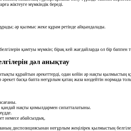
ға жіктеуге мүмкіндік береді.
 тұрады; әр қылмыс жеке құрам ретінде айқындалады.
 белгілерін қамтуы мүмкін; бірақ кей жағдайларда ол бір баппен
елгілерін дәл анықтау
ықты құрайтын әрекеттерді, одан кейін әр нақты қылмыстың құ
ір әрекет басқа бапта неғұрлым қатаң жаза көздейтін нормада т
асағаны.
к) қандай нақты қимылдармен сипатталатыны.
мүдде.
ет немесе абайсыздық.
орманың диспозициясынан
неғұрлым жеңілірек қылмыстың белгіле