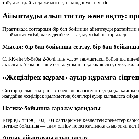
табуы жағдайында жиынтықты қолданудың үлгісі.
Айыптауды алып тастау және ақтау: пр
Практикада соттардың бір бап бойынша айыптауды растайтын дә
— айыптау үкімі, дәлелденбесе — ақтау үкімі шығарылады.
Мысал: бір бап бойынша соттау, бір бап бойынша
С. ҚК-тің 96-бабы 2-бөлігінің «д, з» тармақтары бойынша кінә
ақталған. Үкім негізіне сотталушының қарақшылық емес, жол а
«Жеңілірек құрам» ауыр құрамға сіңге
Соттар қылмыстың негізгі белгілері әрекеттің құқыққа қайш
жағдайда жеңілірек қылмыстың белгілері ауыр қылмыста
айқын
Нәтиже бойынша саралау қағидасы
Егер ҚК-тің 96, 103, 104-баптарымен көзделген әрекеттер барыс
нәтиже бойынша — адам өлтіру не денсаулыққа ауыр зиян келтір
Артық айыптауды алып тастау