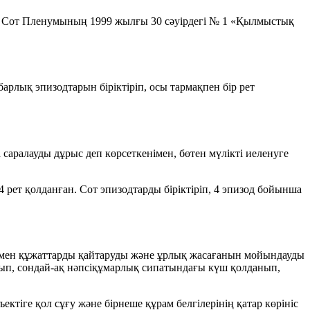
ы Сот Пленумының 1999 жылғы 30 сәуірдегі № 1 «Қылмыстық
барлық эпизодтарын біріктіріп, осы тармақпен
бір рет
а саралауды дұрыс деп көрсеткенімен, бөтен мүлікті иеленуге
 рет қолданған. Сот эпизодтарды біріктіріп, 4 эпизод бойынша
тар мен құжаттарды қайтаруды және ұрлық жасағанын мойындауды
ырып, сондай-ақ нәпсіқұмарлық сипатындағы күш қолданып,
тіге қол сұғу және бірнеше құрам белгілерінің қатар көрініс