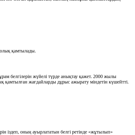
 толық қамтылады.
рам белгілерін жүйелі түрде анықтау қажет. 2000 жылы
олық қамтылған жағдайларды дұрыс ажырату міндетін күшейтті.
рін
іздеп, оның ауырлататын белгі ретінде «жұтылып»