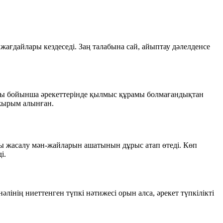
жағдайлары кездеседі. Заң талабына сай, айыптау дәлелденсе
ақтары бойынша әрекеттерінде қылмыс құрамы болмағандықтан
ұжырым алынған.
ғы жасалу мән-жайларын ашатынын дұрыс атап өтеді. Көп
і.
әлінің ниеттенген түпкі нәтижесі орын алса, әрекет түпкілікті