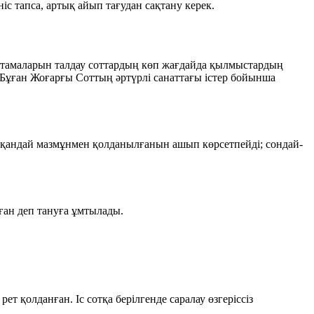
с тапса, артық айып тағудан сақтану керек.
нықтамаларын талдау соттардың көп жағдайда қылмыстардың
. Бұған Жоғарғы Соттың әртүрлі санаттағы істер бойынша
не қандай мазмұнмен қолданылғанын ашып көрсетпейді; сондай-
лған деп тануға ұмтылады.
ет қолданған. Іс сотқа берілгенде саралау өзгеріссіз