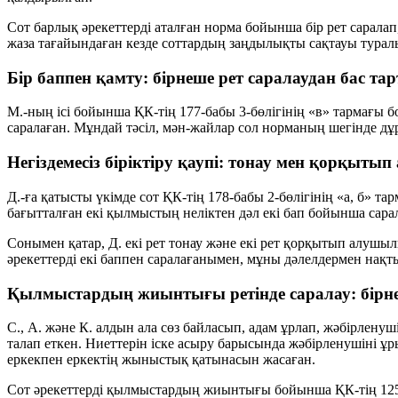
Сот барлық әрекеттерді аталған норма бойынша
бір рет
саралап
жаза тағайындаған кезде соттардың заңдылықты сақтауы турал
Бір баппен қамту: бірнеше рет саралаудан бас тар
М.-ның ісі бойынша ҚК-тің 177-бабы 3-бөлігінің «в» тармағы б
саралаған. Мұндай тәсіл, мән-жайлар сол норманың шегінде дұ
Негіздемесіз біріктіру қаупі: тонау мен қорқыт
Д.-ға қатысты үкімде сот ҚК-тің 178-бабы 2-бөлігінің «а, б» т
бағытталған екі қылмыстың неліктен дәл екі бап бойынша сар
Сонымен қатар, Д. екі рет тонау және екі рет қорқытып алушыл
әрекеттерді екі баппен саралағанымен, мұны дәлелдермен нақты
Қылмыстардың жиынтығы ретінде саралау: бірне
С., А. және К. алдын ала сөз байласып, адам ұрлап, жәбірлен
талап еткен. Ниеттерін іске асыру барысында жәбірленушіні ұ
еркекпен еркектің жыныстық қатынасын жасаған.
Сот әрекеттерді қылмыстардың жиынтығы бойынша ҚК-тің 125, 32