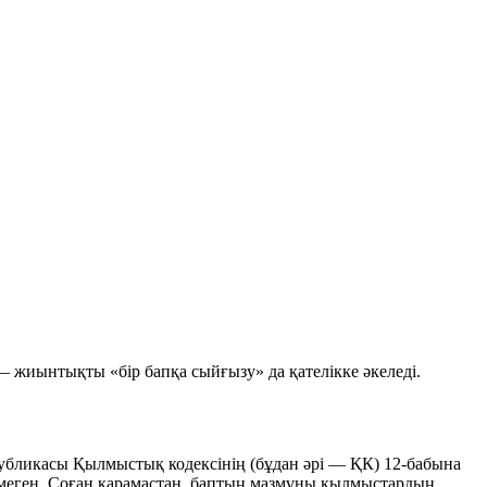
 — жиынтықты «бір бапқа сыйғызу» да қателікке әкеледі.
бликасы Қылмыстық кодексінің (бұдан әрі — ҚК) 12-бабына
лмеген. Соған қарамастан, баптың мазмұны қылмыстардың