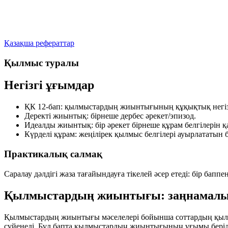
Қазақша рефераттар
Қылмыс туралы
Негізгі ұғымдар
ҚК 12-бап:
қылмыстардың жиынтығының құқықтық негіз
Деректі жиынтық:
бірнеше дербес әрекет/эпизод.
Идеалды жиынтық:
бір әрекет бірнеше құрам белгілерін 
Күрделі құрам:
жеңілірек қылмыс белгілері ауырлататын б
Практикалық салмақ
Саралау дәлдігі жаза тағайындауға тікелей әсер етеді: бір ба
Қылмыстардың жиынтығы: заңнамалық 
Қылмыстардың жиынтығы мәселелері бойынша соттардың қылмы
сүйенеді. Бұл бапта қылмыстардың жиынтығының ұғымы берілг