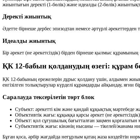
жиынтығын
деректі (1-бөлік)
және
идеалды (2-бөлік)
жиынтықтар
Деректі жиынтық
Әдетте бірнеше дербес эпизодтан немесе әртүрлі әрекеттерден
Идеалды жиынтық
Бір әрекет (не әрекетсіздік) бірден бірнеше қылмыс құрамының
ҚК 12-бабын қолданудың өзегі: құрам б
ҚК 12-бабының ережелерін дұрыс қолдану үшін, алдымен жиынт
енгізілген толықтырулар күрделі құрамдарды айқындау, яғни б
Саралауда тексерілетін төрт блок
Субъект:
әрекетті кім және қандай құқықтық мәртебеде ж
Объективтік жағы:
құқыққа қарсы әрекет (не әрекетсізді
Объект:
қол сұғушылық бағытталған заңмен қорғалатын 
Субъективтік жағы:
кінәнің нысаны — тікелей/жанама ни
Бұған қоса, әрбір жағдайда неғұрлым қатаң жаза көздейтін н