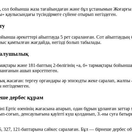
, сол бойынша жаза тағайындаған және бұл ұстанымын Жоғарғ
ы» қаулысындағы түсіндірмеге сүйене отырып негіздеген.
ту
ойынша әрекеттері айыптауда 5 рет сараланған. Сот айыптаудың 
рыс қамтылған жағдайда, негізді болып табылады.
ып алушылық
армақтары және 181-баптың 2-бөлігінің «а, б» тармақтары бойынш
аланғанын ашып көрсетпеген.
ық жасаған: тергеу органдары әр эпизодты жеке саралап, жалпы 4
 негіздемеген.
ше дербес құрам
ушіні Ертіс өзенінің жағасына апарып, одан бұрын ұрланған зат
рып-соғып, денсаулығына қауіпті күш қолданып, З.-ны суға бат
7, 121-баптарына сәйкес саралаған. Бұл — бірнеше дербес объек