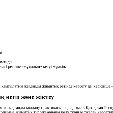
і.
қамтиды.
елгі ретінде «жұтылып» кетуі мүмкін.
ппен қамтылатын жағдайды жиынтық ретінде көрсету де, керісінше
негіз және жіктеу
стық заңды қолдану практикасы, ең алдымен, Қазақстан Респу
енімен, жиынтық түрлері арнайы бөлу түрінде тікелей көрсеті