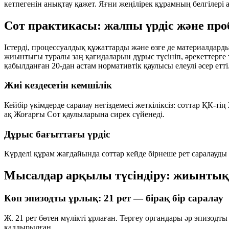
кетпегенін анықтау қажет. Яғни жеңілірек құрамның белгілері 
Сот практикасы: жалпы үрдіс және про
Істерді, процессуалдық құжаттарды және өзге де материалдар
жиынтығы туралы заң қағидаларын дұрыс түсініп, әрекеттерге 
қабылданған
20-дан астам нормативтік қаулысы
елеулі әсер етті
Жиі кездесетін кемшілік
Кейбір үкімдерде саралау негіздемесі жеткіліксіз: соттар ҚК-
ақ Жоғарғы Сот қаулыларына сирек сүйенеді.
Дұрыс бағыттағы үрдіс
Күрделі құрам жағдайында соттар кейде бірнеше рет саралауды 
Мысалдар арқылы түсіндіру: жиынтық
Көп эпизодты ұрлық: 21 рет — бірақ бір саралау
Ж. 21 рет бөтен мүлікті ұрлаған. Тергеу органдары әр эпизодты 
қалдырылған.