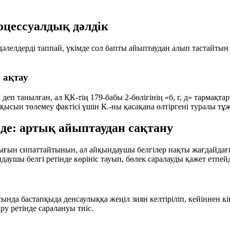
оцессуалдық дәлдік
лелдерді таппай, үкімде сол бапты айыптаудан алып тастайтын 
 ақтау
лі деп танылған, ал ҚК-тің 179-бабы 2-бөлігінің «б, г, д» тарм
қысын төлемеу фактісі үшін К.-ны қасақана өлтіргені туралы т
нде: артық айыптаудан сақтану
ылығын сипаттайтынын, ал айқындаушы белгілер нақты жағдайда
даушы белгі
ретінде көрініс тауып, бөлек саралауды қажет етпейд
ында бастапқыда денсаулыққа жеңіл зиян келтіріліп, кейіннен кін
у ретінде саралануы тиіс.