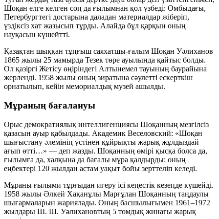
Шоқан елге келген соң да ғылымнан қол үзбеді: Омбыдағы,
Петербургтегі достарына даладан материалдар жіберіп,
үздіксіз хат жазысып тұрды. Алайда бұл қарқын оның
науқасын күшейтті.
Қазақтан шыққан тұңғыш саяхатшы-ғалым Шоқан Уәлиханов
1865 жылы 25 мамырда Тезек төре ауылында қайтыс болды.
Ол қазіргі Жетісу өңіріндегі Алтынемел тауының баурайына
жерленді. 1958 жылы оның зиратына сәулетті ескерткіш
орнатылып, кейін мемориалдық музей ашылды.
Мұраның бағалануы
Орыс демократиялық интеллигенциясы Шоқанның мезгілсіз
қазасын ауыр қабылдады. Академик Веселовский:
«Шоқан
шығыстану әлемінің үстінен құйрықты жарық жұлдыздай
ағып өтті…»
— деп жазды. Шоқанның өмірі қысқа болса да,
ғылымға да, халқына да бағалы мұра қалдырды: оның
еңбектері 120 жылдан астам уақыт бойы зерттеліп келеді.
Мұраны ғылыми тұрғыдан игеру ісі кеңестік кезеңде күшейді.
1958 жылы Әлкей Хақанұлы Марғұлан Шоқанның таңдаулы
шығармаларын жариялады. Оның басшылығымен 1961–1972
жылдары Ш. Ш. Уәлихановтың 5 томдық жинағы жарық