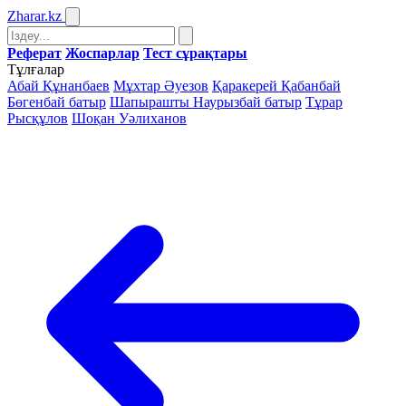
Zharar
.kz
Реферат
Жоспарлар
Тест сұрақтары
Тұлғалар
Абай Құнанбаев
Мұхтар Әуезов
Қаракерей Қабанбай
Бөгенбай батыр
Шапырашты Наурызбай батыр
Тұрар
Рысқұлов
Шоқан Уәлиханов