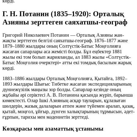
көрді.
Г. Н. Потанин (1835–1920): Орталық
Азияны зерттеген саяхатшы-географ
Григорий Николаевич Потанин — Орталық Азияны жан-
жақты зерттеген белгілі саяхатшы-географ. 1876–1877 және
1879–1880 жылдары оның Солтүстік-Батыс Моңғолияға
жасаған сапарлары аса жемісті болды. Бұл еңбектер 1881
жылы екі том болып жарияланды, ал 1883 жылы
«Солтүстік-
Батыс Моңғолия очерктері»
атты екі томдық басылым жарық
көрді.
1883–1886 жылдары Орталық Моңғолияға, Қытайға, 1892–
1893 жылдары Шығыс Тибетке жасаған экспедицияларының
дүниежүзілік маңызы зор болды. Сапарлар кезінде оның
жұбайы әрі серіктесі А. В. Потанина қасында жүріп, барынша
көмектесті. Олар Ішкі Азияның асқар тауларын, құлазыған
шөлдерін, жазық далаларын атпен және түйемен аралап, қазақ,
қытай, моңғол, ұйғыр, дүнген халықтарының тұрмысын, әдет-
ғұрпын, тарихы мен мәдениетін зерттеді.
Көзқарасы мен азаматтық ұстанымы