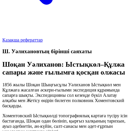
Қазақша рефераттар
Ш. Уәлихановтың бірінші саяхаты
Шоқан Уәлиханов: Ыстықкөл–Құлжа
сапары және ғылымға қосқан олжасы
1856 жылы Шоқан Шыңғысұлы Уәлиханов Ыстықкөл мен
Құлжаға жасалған әскери-ғылыми экспедиция құрамында
сапарға шықты. Экспедицияны сол кезеңде бүкіл Алатау
алқабы мен Жетісу өңірін билеген полковник Хоментовский
басқарды.
Хоментовский Ыстықкөлді топографиялық картаға түсіру ісін
бастағанда, Шоқан одан бөлініп, қырғыз халқының тарихын,
ауыз әдебиетін, ән-күйін, салт-санасы мен әдет-ғұрпын