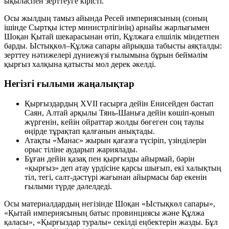
ықыласпен зерттеуге кірісті.
Осы жылдың тамыз айында Ресей империясының (соның
ішінде Сыртқы істер министрлігінің) арнайы жарлығымен
Шоқан Қытай шекарасынан өтіп, Құлжаға елшілік міндетпен
барды. Ыстықкөл–Құлжа сапары айрықша табысты аяқталды:
зерттеу нәтижелері дүниежүзі ғылымына бұрын беймәлім
қырғыз халқына қатысты мол дерек әкелді.
Негізгі ғылыми жаңалықтар
Қырғыздардың XVII ғасырға дейін Енисейден бастап
Саян, Алтай арқылы Тянь-Шаньға дейін көшіп-қонып
жүргенін, кейін ойраттар жолды бөгеген соң таулы
өңірде тұрақтап қалғанын анықтады.
Атақты
«Манас»
жырын қағазға түсіріп, үзінділерін
орыс тіліне аударып жариялады.
Бұған дейін қазақ пен қырғызды айырмай, бәрін
«қырғыз» деп атау үрдісіне қарсы шығып, екі халықтың
тіл, тегі, салт-дәстүрі жағынан айырмасы бар екенін
ғылыми түрде дәлелдеді.
Осы материалдардың негізінде Шоқан
«Ыстықкөл сапары»
,
«Қытай империясының батыс провинциясы және Құлжа
қаласы»
,
«Қырғыздар туралы»
секілді еңбектерін жазды. Бұл