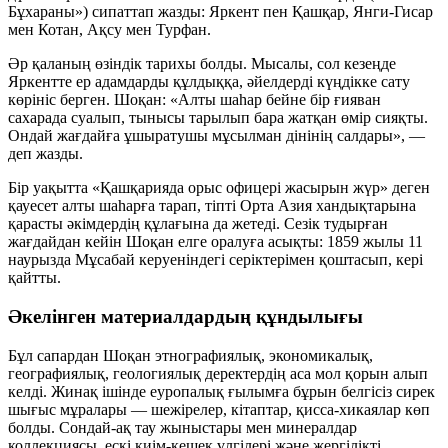
Бұхараны») сипаттап жазды:
Яркент
пен
Қашқар
,
Янги-Гисар
мен
Котан
,
Ақсу
мен
Турфан
.
Әр қаланың өзіндік тарихы болды. Мысалы, сол кезеңде
Яркентте ер адамдарды құлдыққа, әйелдерді күңдікке сату
көрініс берген. Шоқан:
«Алты шаһар бейне бір ғияван
сахарада суалып, тынысы тарылып бара жатқан өмір сияқты.
Ондай жағдайға ұшыратушы мұсылман дінінің салдары»
, —
деп жазды.
Бір уақытта «Қашқарияда орыс офицері жасырын жүр» деген
қауесет алты шаһарға тарап, тіпті Орта Азия хандықтарына
қарасты әкімдердің құлағына да жетеді. Сезік тудырған
жағдайдан кейін Шоқан елге оралуға асықты: 1859 жылы 11
наурызда Мұсабай керуеніндегі серіктерімен қоштасып, кері
қайтты.
Әкелінген материалдардың құндылығы
Бұл сапардан Шоқан этнографиялық, экономикалық,
географиялық, геологиялық деректердің аса мол қорын алып
келді. Жинақ ішінде еуропалық ғылымға бұрын белгісіз сирек
шығыс мұралары — шежірелер, кітаптар, қисса-хикаялар көп
болды. Сондай-ақ тау жыныстары мен минералдар
коллекциясы, ескі киім-кешек үлгілері және жергілікті