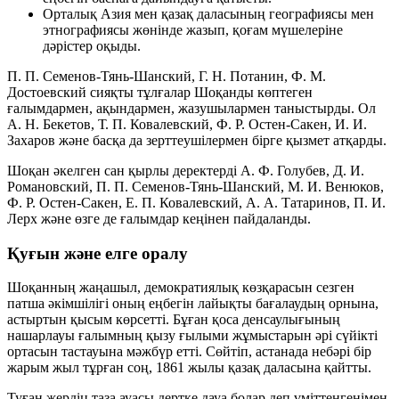
Орталық Азия мен қазақ даласының географиясы мен
этнографиясы жөнінде жазып, қоғам мүшелеріне
дәрістер оқыды.
П. П. Семенов-Тянь-Шанский, Г. Н. Потанин, Ф. М.
Достоевский сияқты тұлғалар Шоқанды көптеген
ғалымдармен, ақындармен, жазушылармен таныстырды. Ол
А. Н. Бекетов, Т. П. Ковалевский, Ф. Р. Остен-Сакен, И. И.
Захаров және басқа да зерттеушілермен бірге қызмет атқарды.
Шоқан әкелген сан қырлы деректерді А. Ф. Голубев, Д. И.
Романовский, П. П. Семенов-Тянь-Шанский, М. И. Венюков,
Ф. Р. Остен-Сакен, Е. П. Ковалевский, А. А. Татаринов, П. И.
Лерх және өзге де ғалымдар кеңінен пайдаланды.
Қуғын және елге оралу
Шоқанның жаңашыл, демократиялық көзқарасын сезген
патша әкімшілігі оның еңбегін лайықты бағалаудың орнына,
астыртын қысым көрсетті. Бұған қоса денсаулығының
нашарлауы ғалымның қызу ғылыми жұмыстарын әрі сүйікті
ортасын тастауына мәжбүр етті. Сөйтіп, астанада небәрі бір
жарым жыл тұрған соң, 1861 жылы қазақ даласына қайтты.
Туған жердің таза ауасы дертке дауа болар деп үміттенгенімен,