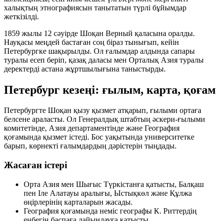
халықтың этнографиясын танытатын түрлі бұйымдар
жеткізілді.
1859 жылы 12 сәуірде Шоқан Верный қаласына оралды.
Науқасы меңдей бастаған соң біраз тынығып, кейін
Петербургке шақырылды. Ол ғалымдар алдында сапары
туралы есеп беріп, қазақ даласы мен Орталық Азия туралы
деректерді астана жұртшылығына таныстырды.
Петербург кезеңі: ғылым, карта, қоғам
Петербургте Шоқан қызу қызмет атқарып, ғылыми ортаға
белсене араласты. Ол Генералдық штабтың әскери-ғылыми
комитетінде, Азия департаментінде және География
қоғамында қызмет істеді. Бос уақытында университетке
барып, көрнекті ғалымдардың дәрістерін тыңдады.
Жасаған істері
Орта Азия мен Шығыс Түркістанға қатысты, Балқаш
пен Іле Алатауы аралығы, Ыстықкөл және Құлжа
өңірлерінің карталарын жасады.
География қоғамында неміс географы
К. Риттердің
еңбегін баспаға дайындауға қатысты.