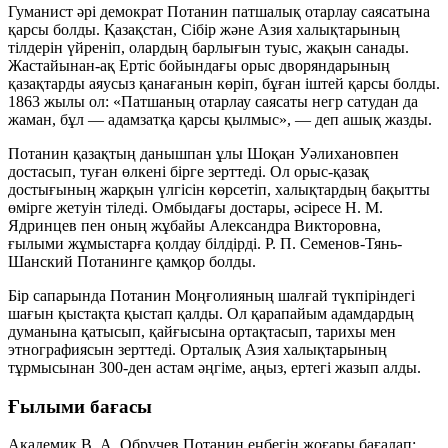
Гуманист әрі демократ Потанин патшалық отарлау саясатына
қарсы болды. Қазақстан, Сібір және Азия халықтарының
тілдерін үйреніп, олардың барлығын туыс, жақын санады.
Жастайынан-ақ Ертіс бойындағы орыс дворяндарының
қазақтарды аяусыз қанағанын көріп, бұған іштей қарсы болды.
1863 жылы ол:
«Патшаның отарлау саясаты негр сатудан да
жаман, бұл — адамзатқа қарсы қылмыс»
, — деп ашық жазды.
Потанин қазақтың данышпан ұлы Шоқан Уәлихановпен
достасып, туған өлкені бірге зерттеді. Ол орыс-қазақ
достығының жарқын үлгісін көрсетіп, халықтардың бақытты
өмірге жетуін тіледі. Омбыдағы достары, әсіресе Н. М.
Ядринцев пен оның жұбайы Александра Викторовна,
ғылыми жұмыстарға қолдау білдірді. Р. П. Семенов-Тянь-
Шанский Потанинге қамқор болды.
Бір сапарында Потанин Моңғолияның шалғай түкпіріндегі
шағын қыстақта қыстап қалды. Ол қарапайым адамдардың
думанына қатысып, қайғысына ортақтасып, тарихы мен
этнографиясын зерттеді. Орталық Азия халықтарының
тұрмысынан
300-ден астам
әңгіме, аңыз, ертегі жазып алды.
Ғылыми бағасы
Академик В. А. Обручев Потанин еңбегін жоғары бағалап: