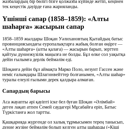
жазбалардың бір бөлігі бізге қолжазба күйінде жетіп, кеңінен
тек кеңестік дәуірде ғана жарияланды.
Үшінші сапар (1858–1859): «Алты
шаһарға» жасырын сапар
1858–1859 жылдары Шоқан Уәлихановтың Қытайдың батыс
провинциясындағы еуропалықтарға жабық болған өңірге —
«Алты шаһарға»
(алты қалаға) — жасырын барып, зерттеп
қайтуы дүниежүзілік маңызға ие болды. Бұл өлке сол уақытқа
дейін ғылымға дерлік беймәлім еді.
Шоқанға дейін бұл аймақта Марко Поло, иезуит Гассен және
неміс ғалымдары Шлагинвейттер болғанымен, «Алты шаһар»
туралы елеулі ғылыми дерек қалдыра алмаған.
Сапардың барысы
Аса жауапты әрі қауіпті іске бел буған Шоқан
«Әлімбай»
деген лақап атпен Семей саудагері Мұсабайға еріп, Батыс
Түркістанға жол тартты.
Қашқарияда жүргенде ол халық тұрмысымен терең танысып,
дүние жүзіне беймәлім болып келген алты шаһарды («Кіші