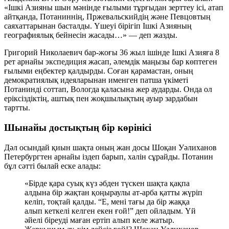
«Ішкі Азияны шын мәнінде ғылыми тұрғыдан зерттеу ісі, атап
айтқанда, Потаниннің, Пржевальскийдің және Певцовтың
саяхаттарынан басталды. Үшеуі бірігіп Ішкі Азияның
географиялық бейнесін жасады…»
— деп жазды.
Григорий Николаевич бар-жоғы 36 жыл ішінде Ішкі Азияға
8
рет
арнайы экспедиция жасап, әлемдік маңызы бар көптеген
ғылыми еңбектер қалдырды. Соған қарамастан, оның
демократиялық идеяларынан именген патша үкіметі
Потанинді соттап, Вологда қаласына жер аударды. Онда ол
еріксіздіктің, аштық пен жоқшылықтың ауыр зардабын
тартты.
Шынайы достықтың бір көрінісі
Дәл осындай қиын шақта оның жан досы Шоқан Уәлиханов
Петербургтен арнайы іздеп барып, халін сұрайды. Потанин
бұл сәтті былай еске алады:
«Бірде қара суық күз әбден түскен шақта қақпа
алдына бір жақтан қоңыраулы ат-арба қатты жүріп
келіп, тоқтай қалды. “Е, мені тағы да бір жаққа
алып кеткелі келген екен ғой!” деп ойладым. Үй
әйелі біреуді маған ертіп алып келе жатыр.