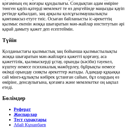
қоғамның ең жоғары құндылығы. Сондықтан адам өміріне
төнген қауіп-қатерді мемлекет те өз деңгейінде маңызды қауіп
ретінде қабылдап, заң арқылы қолсұғылмаушылықты
қамтамасыз етуге тиіс. Осыған байланысты іс-әрекеттің
қылмыс екенін жоққа шығаратын мән-жайлар институтын әрі
қарай дамыту қажет деп есептеймін.
Түйін
Қолданыстағы қылмыстық заң бойынша қылмыстылықты
жоққа шығаратын мән-жайларға қажетті қорғану, аса
қажеттілік, қылмыскерді ұстау, орынды (кәсіби) тәуекел,
күштеу немесе психикалық мәжбүрлеу, бұйрықты немесе
өкімді орындау сияқты әрекеттер жатады. Адамдар құқыққа
сай мінез-құлықты көбірек ұстанған сайын, бұл олардың өз
өміріне, денсаулығына, қоғамға және мемлекетке оң ықпал
етеді.
Бөлімдер
Реферат
Жоспарлар
Тест сұрақтары
Абай Құнанбаев