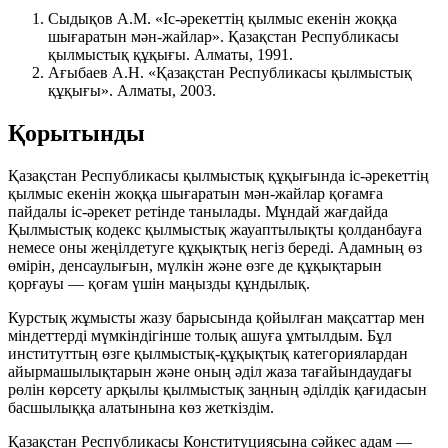
Сыдықов А.М. «Іс-әрекеттің қылмыс екенін жоққа
шығаратын мән-жайлар». Қазақстан Республикасы
қылмыстық құқығы. Алматы, 1991.
Ағыбаев А.Н. «Қазақстан Республикасы қылмыстық
құқығы». Алматы, 2003.
Қорытынды
Қазақстан Республикасы қылмыстық құқығында іс-әрекеттің
қылмыс екенін жоққа шығаратын мән-жайлар қоғамға
пайдалы іс-әрекет ретінде танылады. Мұндай жағдайда
Қылмыстық кодекс қылмыстық жауаптылықты қолданбауға
немесе оны жеңілдетуге құқықтық негіз береді. Адамның өз
өмірін, денсаулығын, мүлкін және өзге де құқықтарын
қорғауы — қоғам үшін маңызды құндылық.
Курстық жұмысты жазу барысында қойылған мақсаттар мен
міндеттерді мүмкіндігінше толық ашуға ұмтылдым. Бұл
институттың өзге қылмыстық-құқықтық категориялардан
айырмашылықтарын және оның әділ жаза тағайындаудағы
рөлін көрсету арқылы қылмыстық заңның әділдік қағидасын
басшылыққа алатынына көз жеткіздім.
Қазақстан Республикасы Конституциясына сәйкес адам —