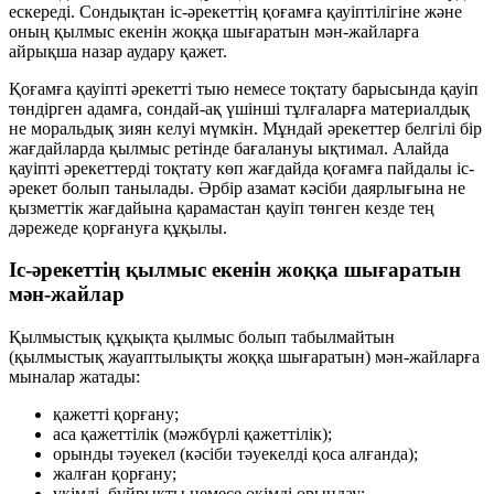
ескереді. Сондықтан іс-әрекеттің қоғамға қауіптілігіне және
оның қылмыс екенін жоққа шығаратын мән-жайларға
айрықша назар аудару қажет.
Қоғамға қауіпті әрекетті тыю немесе тоқтату барысында қауіп
төндірген адамға, сондай-ақ үшінші тұлғаларға материалдық
не моральдық зиян келуі мүмкін. Мұндай әрекеттер белгілі бір
жағдайларда қылмыс ретінде бағалануы ықтимал. Алайда
қауіпті әрекеттерді тоқтату көп жағдайда қоғамға пайдалы іс-
әрекет болып танылады. Әрбір азамат кәсіби даярлығына не
қызметтік жағдайына қарамастан қауіп төнген кезде тең
дәрежеде қорғануға құқылы.
Іс-әрекеттің қылмыс екенін жоққа шығаратын
мән-жайлар
Қылмыстық құқықта қылмыс болып табылмайтын
(қылмыстық жауаптылықты жоққа шығаратын) мән-жайларға
мыналар жатады:
қажетті қорғану;
аса қажеттілік (мәжбүрлі қажеттілік);
орынды тәуекел (кәсіби тәуекелді қоса алғанда);
жалған қорғану;
үкімді, бұйрықты немесе өкімді орындау;