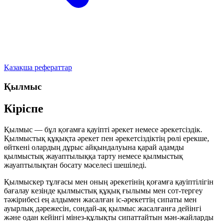
Қазақша рефераттар
Қылмыс
Кіріспе
Қылмыс — бұл қоғамға қауіпті әрекет немесе әрекетсіздік.
Қылмыстық құқықта әрекет пен әрекетсіздіктің рөлі ерекше,
өйткені олардың дұрыс айқындалуына қарай адамды
қылмыстық жауаптылыққа тарту немесе қылмыстық
жауаптылықтан босату мәселесі шешіледі.
Қылмыскер тұлғасы мен оның әрекетінің қоғамға қауіптілігін
бағалау кезінде қылмыстық құқық ғылымы мен сот-тергеу
тәжірибесі ең алдымен жасалған іс-әрекеттің сипаты мен
ауырлық дәрежесін, сондай-ақ қылмыс жасалғанға дейінгі
және одан кейінгі мінез-құлықты сипаттайтын мән-жайларды