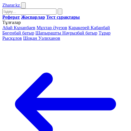
Zharar
.kz
Реферат
Жоспарлар
Тест сұрақтары
Тұлғалар
Абай Құнанбаев
Мұхтар Әуезов
Қаракерей Қабанбай
Бөгенбай батыр
Шапырашты Наурызбай батыр
Тұрар
Рысқұлов
Шоқан Уәлиханов