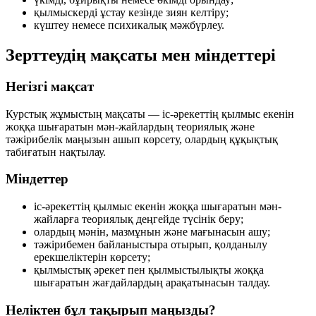
қылмыскерді ұстау кезінде зиян келтіру;
күштеу немесе психикалық мәжбүрлеу.
Зерттеудің мақсаты мен міндеттері
Негізгі мақсат
Курстық жұмыстың мақсаты — іс-әрекеттің қылмыс екенін
жоққа шығаратын мән-жайлардың теориялық және
тәжірибелік маңызын ашып көрсету, олардың құқықтық
табиғатын нақтылау.
Міндеттер
іс-әрекеттің қылмыс екенін жоққа шығаратын мән-
жайларға теориялық деңгейде түсінік беру;
олардың мәнін, мазмұнын және мағынасын ашу;
тәжірибемен байланыстыра отырып, қолданылу
ерекшеліктерін көрсету;
қылмыстық әрекет пен қылмыстылықты жоққа
шығаратын жағдайлардың арақатынасын талдау.
Неліктен бұл тақырып маңызды?