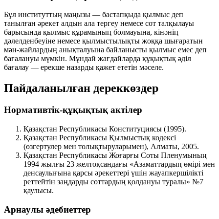
Бұл институттың маңызы — бастапқыда қылмыс деп
танылған әрекет алдын ала тергеу немесе сот талқылауы
барысында қылмыс құрамының болмауына, кінәнің
дәлелденбеуіне немесе қылмыстылықты жоққа шығаратын
мән-жайлардың анықталуына байланысты қылмыс емес деп
бағалануы мүмкін. Мұндай жағдайларда құқықтық әділ
бағалау — ерекше назарды қажет ететін мәселе.
Пайдаланылған дереккөздер
Нормативтік-құқықтық актілер
Қазақстан Республикасы Конституциясы (1995).
Қазақстан Республикасы Қылмыстық кодексі
(өзгертулер мен толықтыруларымен), Алматы, 2005.
Қазақстан Республикасы Жоғарғы Соты Пленумының
1994 жылғы 23 желтоқсандағы «Азаматтардың өмірі мен
денсаулығына қарсы әрекеттері үшін жауапкершілікті
реттейтін заңдарды соттардың қолдануы туралы» №7
қаулысы.
Арнаулы әдебиеттер