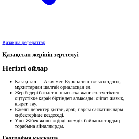
Қазақша рефераттар
Қазақстан жерінің зерттелуі
Негізгі ойлар
Қазақстан — Азия мен Еуропаның тоғысындағы,
мұхиттардан шалғай орналасқан ел.
Жер бедері батыстан шығысқа және солтүстіктен
оңтүстікке қарай біртіндеп алмасады: ойпат-жазық,
қырат, тау.
Ежелгі деректер қытай, араб, парсы саяхатшылары
еңбектерінде кездеседі.
Ұлы Жібек жолы өңірді әлемдік байланыстардың
торабына айналдырды.
География қысқаша