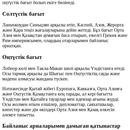
оңтүстік
бағыт болып екіге бөлінеді.
Солтүстік бағыт
Ланьчжоудан Синьцзян арқылы өтіп, Каспий, Азов, Жерорта
және Қара теңіз жағалауларына дейін жетеді. Бұл бағыт Орта
Азия мен Қазақстан аумағын баса отырып, ежелгі Грекия және
Рим империясымен, олардың отарларымен байланыс
орнатқан.
Оңтүстік бағыт
Лобнор көлі мен Такла-Макан шөлі арқылы Үндістанға өтеді.
Осы тармақ арқылы да Шығыс пен Оңтүстіктің сауда және
мәдени алмасуы жандана түскен.
Нәтижесінде Қытай жібегі Еуропаға, Кавказға, Орта Азияға
және Оңтүстік Қазақстанға кең тарады, ал кері бағытта
Үндістан мен Қытайға тауарлар мен идеялар ағыны жүрді.
Осы жолмен өткен елшілер, дипломаттар, саяхатшылар,
көпестер және дін өкілдері Орта Азия мен Қазақ өлкесін
әлемге танытты.
Байланыс арналарымен дамыған қатынастар