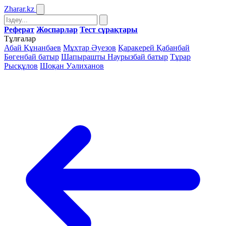
Zharar
.kz
Реферат
Жоспарлар
Тест сұрақтары
Тұлғалар
Абай Құнанбаев
Мұхтар Әуезов
Қаракерей Қабанбай
Бөгенбай батыр
Шапырашты Наурызбай батыр
Тұрар
Рысқұлов
Шоқан Уәлиханов