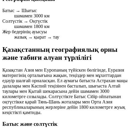
Батыс → Шығыс
шамамен 3000 км
Солтүстік → Оңтүстік
шамамен 1800 км
Жер бедерінің ауысуы
жазық → қырат → тау
Қазақстанның географиялық орны
және табиғи алуан түрлілігі
Қазақстан Азия мен Еуропаның түйіскен бөлігінде, Еуразия
материгінің орталығына жақын, теңіздер мен мұхиттардан
едәуір шалғай орналасқан. Ел аумағы батыста Астрахан маңы
далалары мен Каспий теңізінен басталып, шығыста Алтай
таулары мен Қытай шекарасына дейін шамамен
3000
километрге
созылады. Солтүстікте Батыс Сібір ойпатынан
оңтүстікке қарай Тянь-Шань жоталары мен Орта Азия
республикаларының жерлеріне дейін
1800 километрге
жуық
кеңістікті қамтиды.
Батыс және солтүстік