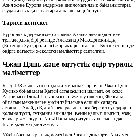
Азия және Еуропа елдерімен дипломатиялық байланыстары,
сауда-саттық қатынастары арқылы кеңейе түсті.
Тарихи контекст
Еуропалық дереккөздер аясында Азияға алғашқы өткен
тұлғалардың бірі ретінде Александр Македонскийдің
(Ескендір Зұлқарнайын) жорықтары аталады. Бұл кезеңнен де
өңірге қатысты жекелеген мәліметтер сақталған.
Чжан Цянь және оңтүстік өңір туралы
мәліметтер
Б.з.д. 138 жылы әйгілі қытай жиһанкезі әрі елші
Чжан Цянь
Хуанхэ бойындағы Қытай астанасынан шығып, ол кезде
Алтай мен Тянь-Шань аймағын, Жетісу өлкесін, Ферғана
ойпатын мекендеген үйсін тайпасына елшілік сапарға
аттанды. Алайда Қытай шекарасынан аса бере ол ғұндардың
қолына түсіп, тұтқынға алынады. Кейін қашып шығып, ұзақ
та ауыр жол жүріп Тянь-Шаньның оңтүстік-шығысындағы
Ыстықкөл маңына жетеді.
Үйсін басшыларының көмегімен Чжан Цянь Орта Азия мен