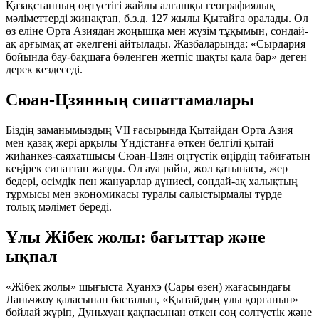
Қазақстанның оңтүстігі жайлы алғашқы географиялық
мәліметтерді жинақтап, б.з.д. 127 жылы Қытайға оралады. Ол
өз еліне Орта Азиядан жоңышқа мен жүзім тұқымын, сондай-
ақ арғымақ ат әкелгені айтылады. Жазбаларында:
«Сырдария
бойында бау-бақшаға бөленген жетпіс шақты қала бар»
деген
дерек кездеседі.
Сюан-Цзянның сипаттамалары
Біздің заманымыздың VII ғасырында Қытайдан Орта Азия
мен қазақ жері арқылы Үндістанға өткен белгілі қытай
жиһанкез-саяхатшысы
Сюан-Цзян
оңтүстік өңірдің табиғатын
кеңірек сипаттап жазды. Ол ауа райы, жол қатынасы, жер
бедері, өсімдік пен жануарлар дүниесі, сондай-ақ халықтың
тұрмысы мен экономикасы туралы салыстырмалы түрде
толық мәлімет береді.
Ұлы Жібек жолы: бағыттар және
ықпал
«Жібек жолы» шығыста Хуанхэ (Сары өзен) жағасындағы
Ланьчжоу қаласынан басталып, «Қытайдың ұлы қорғанын»
бойлай жүріп, Дуньхуан қақпасынан өткен соң
солтүстік
және