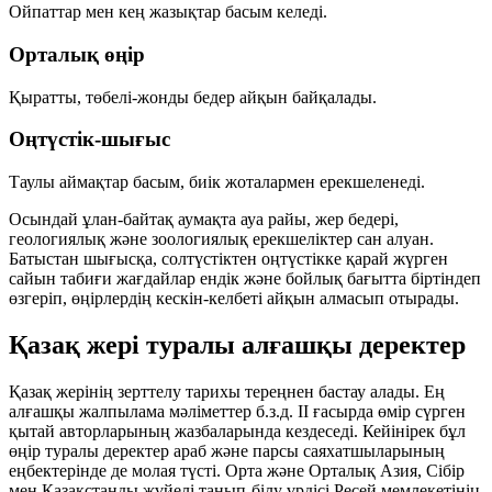
Ойпаттар мен кең жазықтар басым келеді.
Орталық өңір
Қыратты, төбелі-жонды бедер айқын байқалады.
Оңтүстік-шығыс
Таулы аймақтар басым, биік жоталармен ерекшеленеді.
Осындай ұлан-байтақ аумақта ауа райы, жер бедері,
геологиялық және зоологиялық ерекшеліктер сан алуан.
Батыстан шығысқа, солтүстіктен оңтүстікке қарай жүрген
сайын табиғи жағдайлар ендік және бойлық бағытта біртіндеп
өзгеріп, өңірлердің кескін-келбеті айқын алмасып отырады.
Қазақ жері туралы алғашқы деректер
Қазақ жерінің зерттелу тарихы тереңнен бастау алады. Ең
алғашқы жалпылама мәліметтер б.з.д. II ғасырда өмір сүрген
қытай авторларының жазбаларында кездеседі. Кейінірек бұл
өңір туралы деректер араб және парсы саяхатшыларының
еңбектерінде де молая түсті. Орта және Орталық Азия, Сібір
мен Қазақстанды жүйелі танып-білу үрдісі Ресей мемлекетінің