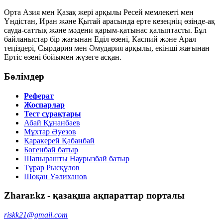
Орта Азия мен Қазақ жері арқылы Ресей мемлекеті мен
Үндістан, Иран және Қытай арасында ерте кезеңнің өзінде-ақ
сауда-саттық және мәдени қарым-қатынас қалыптасты. Бұл
байланыстар бір жағынан Еділ өзені, Каспий және Арал
теңіздері, Сырдария мен Әмудария арқылы, екінші жағынан
Ертіс өзені бойымен жүзеге асқан.
Бөлімдер
Реферат
Жоспарлар
Тест сұрақтары
Абай Құнанбаев
Мұхтар Әуезов
Қаракерей Қабанбай
Бөгенбай батыр
Шапырашты Наурызбай батыр
Тұрар Рысқұлов
Шоқан Уәлиханов
Zharar.kz - қазақша ақпараттар порталы
riskk21@gmail.com