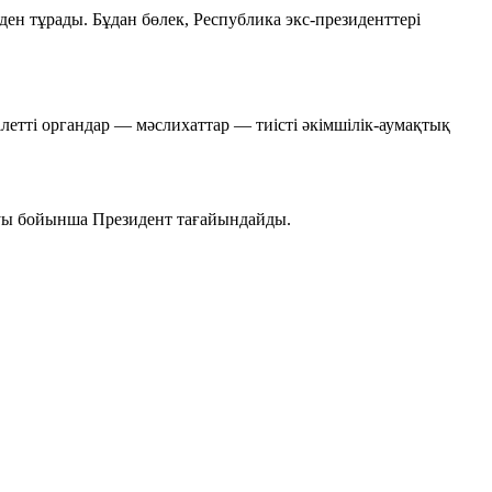
н тұрады. Бұдан бөлек, Республика экс-президенттері
ілетті органдар — мәслихаттар — тиісті әкімшілік-аумақтық
ынуы бойынша Президент тағайындайды.