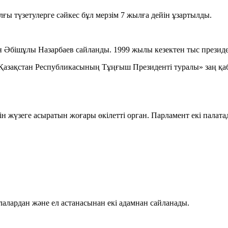
ы түзетулерге сәйкес бұл мерзім 7 жылға дейін ұзартылды.
Әбішұлы Назарбаев сайланды. 1999 жылы кезектен тыс президен
Қазақстан Республикасының Тұңғыш Президенті туралы» заң қа
 жүзеге асыратын жоғары өкілетті орган. Парламент екі палата
алардан және ел астанасынан екі адамнан сайланады.