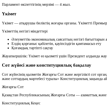
Парламент өкілеттігінің мерзімі — 4 жыл.
Үкімет
Үкімет — атқарушы биліктің жоғары органы. Үкіметті Премьер
Үкіметтің негізгі міндеттері
Әлеуметтік-экономикалық саясаттың негізгі бағыттарын 
Елдің қорғаныс қабілетін, қауіпсіздігін қамтамасыз ету
Қоғамдық тәртіпті сақтау
Жауапкершілік:
Үкімет өз қызметі үшін Президент алдында жауа
Сот жүйесі және конституциялық бақылау
Сот жүйесінің қызметін Жоғарғы Сот және жергілікті сот орга
және соттардың мәртебесі туралы» Конституциялық заңында а
Жоғарғы Сот
Қазақстан Республикасының Жоғарғы Соты — азаматтық және қ
Конституциялық Кеңес