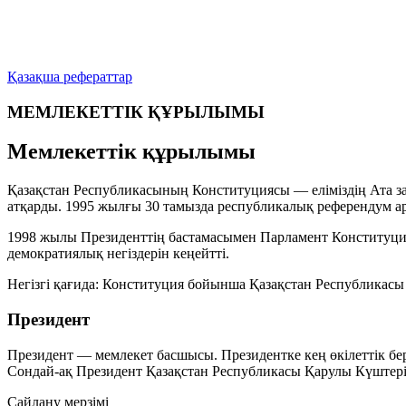
Қазақша рефераттар
МЕМЛЕКЕТТІК ҚҰРЫЛЫМЫ
Мемлекеттік құрылымы
Қазақстан Республикасының Конституциясы — еліміздің Ата за
атқарды. 1995 жылғы 30 тамызда республикалық референдум 
1998 жылы Президенттің бастамасымен Парламент Конституцияға
демократиялық негіздерін кеңейтті.
Негізгі қағида:
Конституция бойынша Қазақстан Республикасы —
Президент
Президент — мемлекет басшысы. Президентке кең өкілеттік бер
Сондай-ақ Президент Қазақстан Республикасы Қарулы Күштер
Сайлану мерзімі