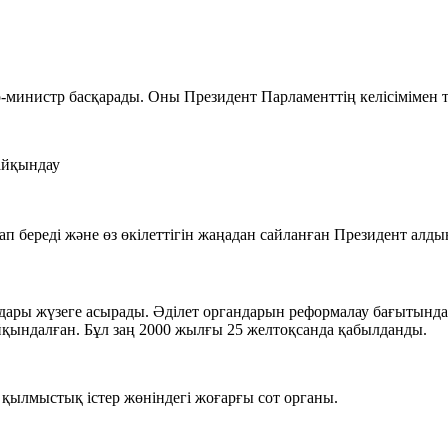
-министр басқарады. Оны Президент Парламенттің келісімімен 
айқындау
п береді және өз өкілеттігін жаңадан сайланған Президент алды
ндары жүзеге асырады. Әділет органдарын реформалау бағытындағ
йқындалған. Бұл заң 2000 жылғы 25 желтоқсанда қабылданды.
ылмыстық істер жөніндегі жоғарғы сот органы.