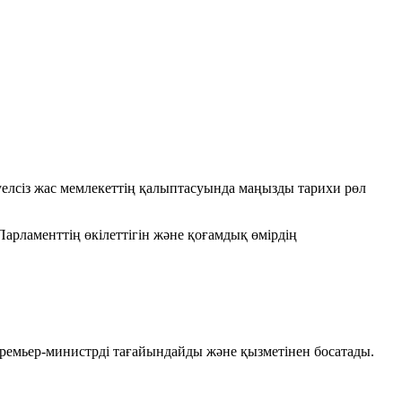
уелсіз жас мемлекеттің қалыптасуында маңызды тарихи рөл
Парламенттің өкілеттігін және қоғамдық өмірдің
Премьер-министрді тағайындайды және қызметінен босатады.