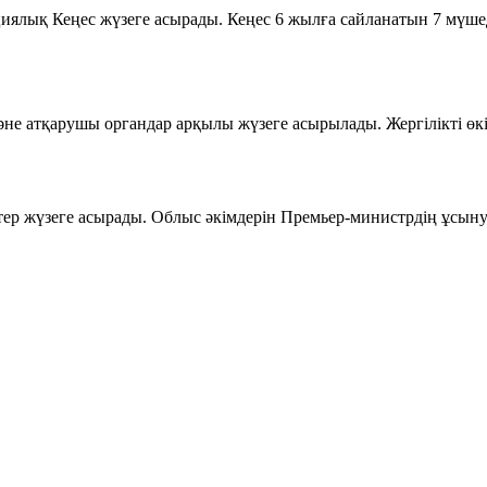
лық Кеңес жүзеге асырады. Кеңес 6 жылға сайланатын 7 мүшеде
 және атқарушы органдар арқылы жүзеге асырылады. Жергілікті өк
діктер жүзеге асырады. Облыс әкімдерін Премьер-министрдің ұс