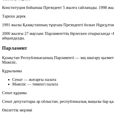
Конституция бойынша Президент 5 жылға сайланады. 1998 жылғ
Тарихи дерек
1991 жылы Қазақстанның тұңғыш Президенті болып Нұрсұлтан 
2000 жылғы 27 маусым:
Парламенттің бірлескен отырысында «
айқындалды.
Парламент
Қазақстан Республикасының Парламенті — заң шығару қызметін
Мәжіліс.
Құрылымы
Сенат
— жоғарғы палата
Мәжіліс
— төменгі палата
Сенат құрамы
Сенат депутаттары әр облыстан, республикалық маңызы бар қал
Өкілеттік мерзімі