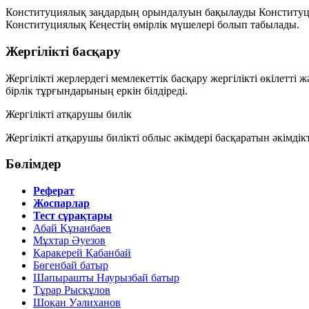
Конституциялық заңдардың орындалуын бақылауды Конституция
Конституциялық Кеңестің өмірлік мүшелері болып табылады.
Жергілікті басқару
Жергілікті жерлердегі мемлекеттік басқару жергілікті өкілетті
бірлік тұрғындарының еркін білдіреді.
Жергілікті атқарушы билік
Жергілікті атқарушы билікті облыс әкімдері басқаратын әкім
Бөлімдер
Реферат
Жоспарлар
Тест сұрақтары
Абай Құнанбаев
Мұхтар Әуезов
Қаракерей Қабанбай
Бөгенбай батыр
Шапырашты Наурызбай батыр
Тұрар Рысқұлов
Шоқан Уәлиханов