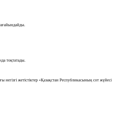
тағайындайды.
нда тоқтатады.
ы негізгі жетістіктер «Қазақстан Республикасының сот жүйесі