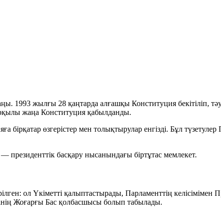
ңы. 1993 жылғы 28 қаңтарда алғашқы Конституция бекітіліп, тә
арқылы жаңа Конституция қабылданды.
 бірқатар өзгерістер мен толықтырулар енгізді. Бұл түзетулер 
 президенттік басқару нысанындағы біртұтас мемлекет.
ілген: ол Үкіметті қалыптастырады, Парламенттің келісімімен 
інің Жоғарғы Бас қолбасшысы болып табылады.