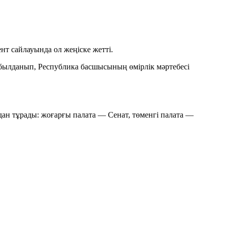
т сайлауында ол жеңіске жетті.
былданып, Республика басшысының өмірлік мәртебесі
дан тұрады: жоғарғы палата — Сенат, төменгі палата —