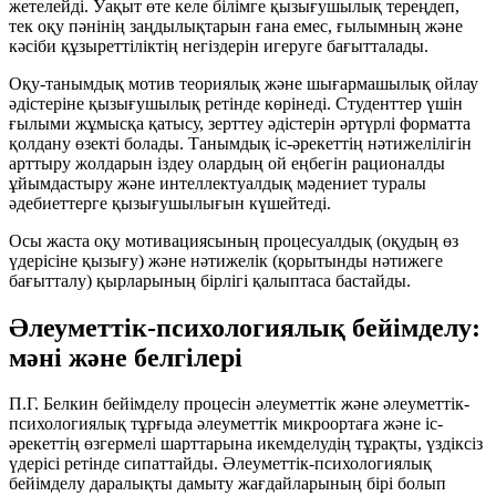
жетелейді. Уақыт өте келе білімге қызығушылық тереңдеп,
тек оқу пәнінің заңдылықтарын ғана емес, ғылымның және
кәсіби құзыреттіліктің негіздерін игеруге бағытталады.
Оқу-танымдық мотив теориялық және шығармашылық ойлау
әдістеріне қызығушылық ретінде көрінеді. Студенттер үшін
ғылыми жұмысқа қатысу, зерттеу әдістерін әртүрлі форматта
қолдану өзекті болады. Танымдық іс-әрекеттің нәтижелілігін
арттыру жолдарын іздеу олардың ой еңбегін рационалды
ұйымдастыру және интеллектуалдық мәдениет туралы
әдебиеттерге қызығушылығын күшейтеді.
Осы жаста оқу мотивациясының процесуалдық (оқудың өз
үдерісіне қызығу) және нәтижелік (қорытынды нәтижеге
бағытталу) қырларының бірлігі қалыптаса бастайды.
Әлеуметтік-психологиялық бейімделу:
мәні және белгілері
П.Г. Белкин бейімделу процесін әлеуметтік және әлеуметтік-
психологиялық тұрғыда әлеуметтік микроортаға және іс-
әрекеттің өзгермелі шарттарына икемделудің тұрақты, үздіксіз
үдерісі ретінде сипаттайды. Әлеуметтік-психологиялық
бейімделу даралықты дамыту жағдайларының бірі болып