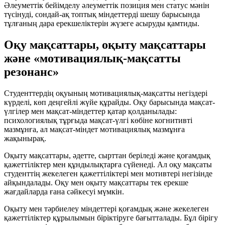
Әлеуметтік бейімделу әлеуметтік позиция мен статус мәнін
түсінуді, сондай-ақ топтық міндеттерді шешу барысында
тұлғаның дара ерекшеліктерін жүзеге асыруды қамтиды.
Оқу мақсаттары, оқыту мақсаттары
және «мотивациялық-мақсатты
резонанс»
Студенттердің оқуының мотивациялық-мақсатты негіздері
күрделі, көп деңгейлі жүйе құрайды. Оқу барысында
мақсат-
үлгілер
мен
мақсат-міндеттер
қатар қолданылады:
психологиялық тұрғыда мақсат-үлгі көбіне когнитивті
мазмұнға, ал мақсат-міндет мотивациялық мазмұнға
жақынырақ.
Оқыту мақсаттары, әдетте, сырттан беріледі және қоғамдық
қажеттіліктер мен құндылықтарға сүйенеді. Ал оқу мақсаты
студенттің жекелеген қажеттіліктері мен мотивтері негізінде
айқындалады. Оқу мен оқыту мақсаттары тек ерекше
жағдайларда ғана сәйкесуі мүмкін.
Оқыту мен тәрбиелеу міндеттері қоғамдық және жекелеген
қажеттіліктер құрылымын біріктіруге бағытталады. Бұл бірігу