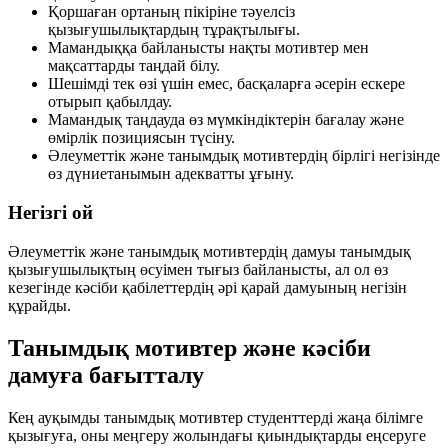
Қоршаған ортаның пікіріне тәуелсіз
қызығушылықтардың тұрақтылығы.
Мамандыққа байланысты нақты мотивтер мен
мақсаттарды таңдай білу.
Шешімді тек өзі үшін емес, басқаларға әсерін ескере
отырып қабылдау.
Мамандық таңдауда өз мүмкіндіктерін бағалау және
өмірлік позициясын түсіну.
Әлеуметтік және танымдық мотивтердің бірлігі негізінде
өз дүниетанымын адекватты ұғыну.
Негізгі ой
Әлеуметтік және танымдық мотивтердің дамуы танымдық
қызығушылықтың өсуімен тығыз байланысты, ал ол өз
кезегінде кәсіби қабілеттердің әрі қарай дамуының негізін
құрайды.
Танымдық мотивтер және кәсіби
дамуға бағытталу
Кең ауқымды танымдық мотивтер студенттерді жаңа білімге
қызығуға, оны меңгеру жолындағы қиындықтарды еңсеруге