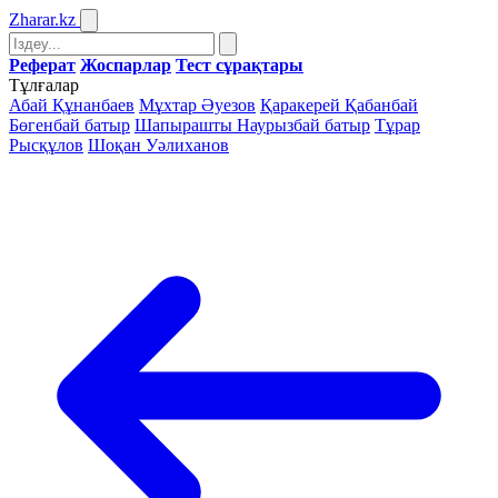
Zharar
.kz
Реферат
Жоспарлар
Тест сұрақтары
Тұлғалар
Абай Құнанбаев
Мұхтар Әуезов
Қаракерей Қабанбай
Бөгенбай батыр
Шапырашты Наурызбай батыр
Тұрар
Рысқұлов
Шоқан Уәлиханов