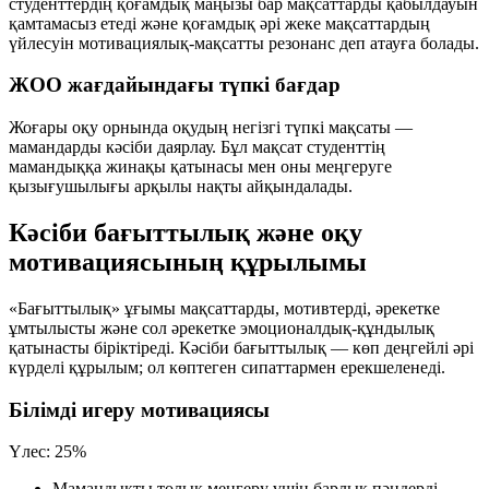
студенттердің қоғамдық маңызы бар мақсаттарды қабылдауын
қамтамасыз етеді және қоғамдық әрі жеке мақсаттардың
үйлесуін
мотивациялық-мақсатты резонанс
деп атауға болады.
ЖОО жағдайындағы түпкі бағдар
Жоғары оқу орнында оқудың негізгі түпкі мақсаты —
мамандарды кәсіби даярлау. Бұл мақсат студенттің
мамандыққа жинақы қатынасы мен оны меңгеруге
қызығушылығы арқылы нақты айқындалады.
Кәсіби бағыттылық және оқу
мотивациясының құрылымы
«Бағыттылық» ұғымы мақсаттарды, мотивтерді, әрекетке
ұмтылысты және сол әрекетке эмоционалдық-құндылық
қатынасты біріктіреді. Кәсіби бағыттылық — көп деңгейлі әрі
күрделі құрылым; ол көптеген сипаттармен ерекшеленеді.
Білімді игеру мотивациясы
Үлес:
25%
Мамандықты толық меңгеру үшін барлық пәндерді