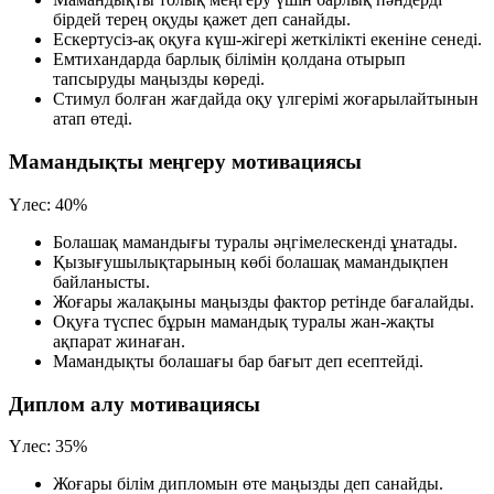
бірдей терең оқуды қажет деп санайды.
Ескертусіз-ақ оқуға күш-жігері жеткілікті екеніне сенеді.
Емтихандарда барлық білімін қолдана отырып
тапсыруды маңызды көреді.
Стимул болған жағдайда оқу үлгерімі жоғарылайтынын
атап өтеді.
Мамандықты меңгеру мотивациясы
Үлес:
40%
Болашақ мамандығы туралы әңгімелескенді ұнатады.
Қызығушылықтарының көбі болашақ мамандықпен
байланысты.
Жоғары жалақыны маңызды фактор ретінде бағалайды.
Оқуға түспес бұрын мамандық туралы жан-жақты
ақпарат жинаған.
Мамандықты болашағы бар бағыт деп есептейді.
Диплом алу мотивациясы
Үлес:
35%
Жоғары білім дипломын өте маңызды деп санайды.