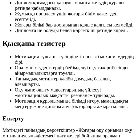
Диплом қоғамдағы қалаулы орынға жетудің құралы
ретінде қабылданады.
Жұмысқа орналасу үшін жоғары білім қажет деп
есептейді.
Жоғары білімі бар достарынан қалыс қалғысы келмейді.
Дипломға ие болуды бедел көрсеткіші ретінде көреді.
Қысқаша тезистер
Мотивация тұлғаны түсіндіретін негізгі механизмдердің
бірі.
Оралман студенттердің бейімделуі оқу тәжірибесіндегі
айырмашылықтарға тәуелді.
Танымдық мотивтер кәсіби дамудың базалық
алғышарты.
Оқу және оқыту мақсаттарының үйлесуі
«мотивациялық-мақсатты резонанс» тудырады.
Мотивация құрылымында білімді игеру, мамандықты
меңгеру және диплом алу факторлары ажыратылады.
Ескерту
Мәтіндегі пайыздық көрсеткіштер «Жоғары оқу орнында оқу
мотивациясы» әдістемесі нәтижелері бойынша оралман