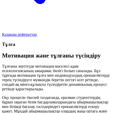
Қазақша рефераттар
Тұлға
Мотивация және тұлғаны түсіндіру
Тұлғаны зерттеуде мотивация мәселесі адам
психологиясының ажырамас бөлігі болып саналады. Бұл
тұрғыда мотивация тұлға мен индивидуалдық ерекшеліктерді
терең түсіндіруге мүмкіндік беретін негізгі кілт ретінде,
сондай-ақ мінез-құлықты түсіндіретін динамикалық процесс
ретінде қарастырылады.
Оқу процесін тікелей талдағанда, оралман студенттердің
бұрын оқыған білім бағдарламаларындағы айырмашылықтар
мен білімді бағалау тәсілдеріндегі ерекшеліктерді ескеру
қажет. Мұндай айырмашылықтар олардың жаңа ортаға және