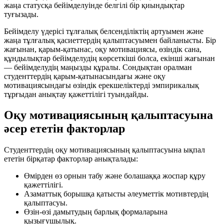
жаңа статусқа бейімделуінде белгілі бір қиындықтар
туғызады.
Бейімделу үдерісі тұлғалық белсенділіктің артуымен және
жаңа тұлғалық қасиеттердің қалыптасуымен байланысты. Бір
жағынан, қарым-қатынас, оқу мотивациясы, өзіндік сана,
құндылықтар бейімделудің көрсеткіші болса, екінші жағынан
— бейімделудің маңызды құралы. Сондықтан оралман
студенттердің қарым-қатынасындағы және оқу
мотивациясындағы өзіндік ерекшеліктерді эмпирикалық
тұрғыдан анықтау қажеттілігі туындайды.
Оқу мотивациясының қалыптасуына
әсер ететін факторлар
Студенттердің оқу мотивациясының қалыптасуына ықпал
ететін бірқатар факторлар анықталады:
Өмірден өз орнын табу және болашаққа жоспар құру
қажеттілігі.
Азаматтық борышқа қатысты әлеуметтік мотивтердің
қалыптасуы.
Өзін-өзі дамытудың барлық формаларына
қызығушылық.