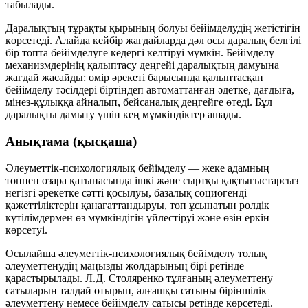
табылады.
Даралықтың тұрақты қырының болуы бейімделудің жетістігін
көрсетеді. Алайда кейбір жағдайларда дәл осы даралық белгілі
бір топта бейімделуге кедергі келтіруі мүмкін. Бейімделу
механизмдерінің қалыптасу деңгейі даралықтың дамуына
жағдай жасайды: өмір әрекеті барысында қалыптасқан
бейімделу тәсілдері біртіндеп автоматтанған әдетке, дағдыға,
мінез-құлыққа айналып, бейсаналық деңгейге өтеді. Бұл
даралықты дамыту үшін кең мүмкіндіктер ашады.
Анықтама (қысқаша)
Әлеуметтік-психологиялық бейімделу — жеке адамның
топпен өзара қатынасында ішкі және сыртқы қақтығыстарсыз
негізгі әрекетке сәтті қосылуы, базалық социогенді
қажеттіліктерін қанағаттандыруы, топ ұсынатын рөлдік
күтілімдермен өз мүмкіндігін үйлестіруі және өзін еркін
көрсетуі.
Осылайша әлеуметтік-психологиялық бейімделу толық
әлеуметтенудің маңызды жолдарының бірі ретінде
қарастырылады. Л.Д. Столяренко тұлғаның әлеуметтену
сатыларын талдай отырып, алғашқы сатыны біріншілік
әлеуметтену немесе бейімделу сатысы ретінде көрсетеді.