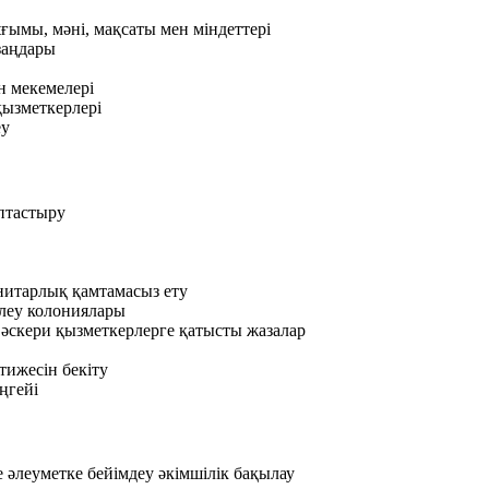
ымы, мәні, мақсаты мен міндеттері
заңдары
н мекемелері
ызметкерлері
еу
птастыру
итарлық қамтамасыз ету
елеу колониялары
әскери қызметкерлерге қатысты жазалар
тижесін бекіту
ңгейі
е
әлеуметке бейімдеу
әкімшілік бақылау