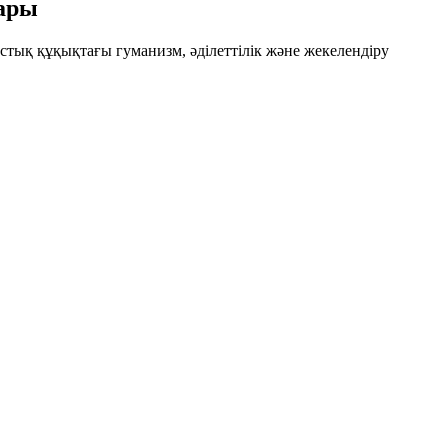
ары
мыстық құқықтағы
гуманизм
,
әділеттілік
және
жекелендіру