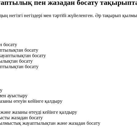
аптылық пен жазадан босату тақырыпт
ың негізгі негіздері мен тәртібі жүйеленген. Әр тақырып қыл
 босату
аптылықтан босату
ауаптылықтан босату
ылықтан босату
аптылықтан босату
ту
мен ауыстыру
азаны өтеуін кейінге қалдыру
және жазаны өтеуді кейінге қалдыру
ысты жазадан босату
 қылмыстық жауаптылықтан және жазадан босату