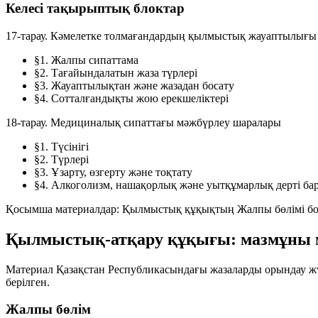
Келесі тақырыптық блоктар
17-тарау. Кәмелетке толмағандардың қылмыстық жауаптылығы
§1.
Жалпы сипаттама
§2.
Тағайындалатын жаза түрлері
§3.
Жауаптылықтан және жазадан босату
§4.
Сотталғандықты жою ерекшеліктері
18-тарау. Медициналық сипаттағы мәжбүрлеу шаралары
§1.
Түсінігі
§2.
Түрлері
§3.
Ұзарту, өзгерту және тоқтату
§4.
Алкоголизм, нашақорлық және уытқұмарлық дерті бар
Қосымша материалдар:
Қылмыстық құқықтың Жалпы бөлімі б
Қылмыстық-атқару құқығы: мазмұны
Материал Қазақстан Республикасындағы жазаларды орындау жү
берілген.
Жалпы бөлім