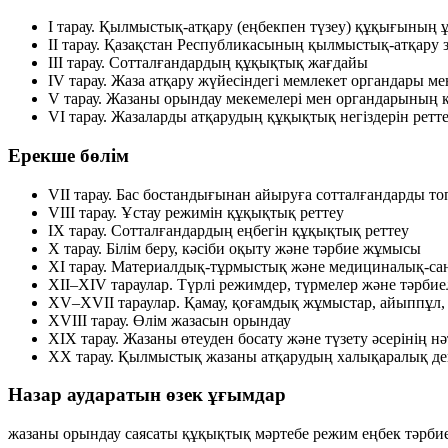
I тарау.
Қылмыстық-атқару (еңбекпен түзеу) құқығының ұғ
II тарау.
Қазақстан Республикасының қылмыстық-атқару 
III тарау.
Сотталғандардың құқықтық жағдайы
IV тарау.
Жаза атқару жүйесіндегі мемлекет органдары ме
V тарау.
Жазаны орындау мекемелері мен органдарының қ
VI тарау.
Жазаларды атқарудың құқықтық негіздерін ретт
Ерекше бөлім
VII тарау.
Бас бостандығынан айыруға сотталғандарды то
VIII тарау.
Ұстау режимін құқықтық реттеу
IX тарау.
Сотталғандардың еңбегін құқықтық реттеу
X тарау.
Білім беру, кәсіби оқыту және тәрбие жұмысы
XI тарау.
Материалдық-тұрмыстық және медициналық-сан
XII–XIV тараулар.
Түрлі режимдер, түрмелер және тәрби
XV–XVII тараулар.
Қамау, қоғамдық жұмыстар, айыппұл, 
XVIII тарау.
Өлім жазасын орындау
XIX тарау.
Жазаны өтеуден босату және түзету әсерінің нә
XX тарау.
Қылмыстық жазаны атқарудың халықаралық де
Назар аударатын өзек ұғымдар
жазаны орындау саясаты
құқықтық мәртебе
режим
еңбек
тәрби