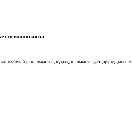
кет психологиясы
н жүйелейді: қылмыстық құқық, қылмыстық-атқару құқығы, мәд