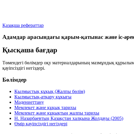
Қазақша рефераттар
Адамдар арасындағы қарым-қатынас және іс-әре
Қысқаша бағдар
Төмендегі бөлімдер оқу материалдарының мазмұндық құрылымы
қауіпсіздігі негіздері.
Бөлімдер
Қылмыстық құқық (Жалпы бөлім)
Қылмыстық-атқару құқығы
Мәдениеттану
Мемлекет және құқық тарихы
Мемлекет және құқықтың жалпы тарихы
Н. Назарбаевтың Қазақстан халқына Жолдауы (2005)
Өмір қауіпсіздігі негіздері