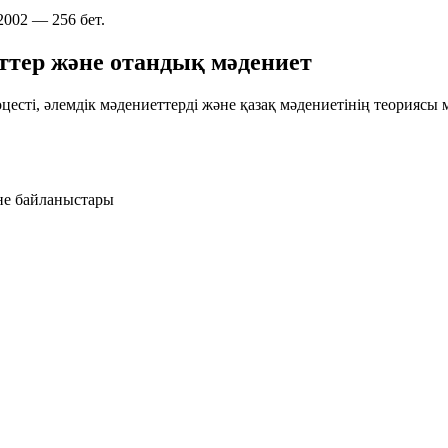
2002 — 256 бет.
еттер және отандық мәдениет
сті, әлемдік мәдениеттерді және қазақ мәдениетінің теориясы м
не байланыстары