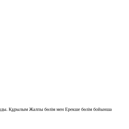
мтиды. Құрылым
Жалпы бөлім
мен
Ерекше бөлім
бойынша