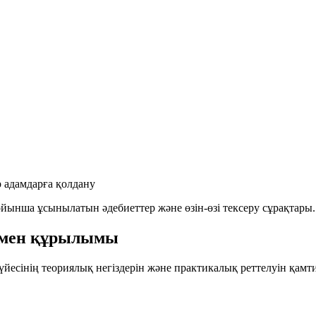
 адамдарға қолдану
ойынша
ұсынылатын әдебиеттер және өзін-өзі тексеру сұрақтары.
 мен құрылымы
йесінің теориялық негіздерін және практикалық реттелуін қа