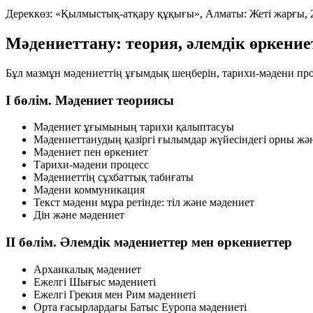
Дереккөз:
«Қылмыстық-атқару құқығы»
, Алматы: Жеті жарғы, 
Мәдениеттану: теория, әлемдік өркени
Бұл мазмұн мәдениеттің ұғымдық шеңберін, тарихи-мәдени проце
I бөлім. Мәдениет теориясы
Мәдениет ұғымының тарихи қалыптасуы
Мәдениеттанудың қазіргі ғылымдар жүйесіндегі орны жә
Мәдениет пен өркениет
Тарихи-мәдени процесс
Мәдениеттің сұхбаттық табиғаты
Мәдени коммуникация
Текст мәдени мұра ретінде: тіл және мәдениет
Дін және мәдениет
II бөлім. Әлемдік мәдениеттер мен өркениеттер
Архаикалық мәдениет
Ежелгі Шығыс мәдениеті
Ежелгі Грекия мен Рим мәдениеті
Орта ғасырлардағы Батыс Еуропа мәдениеті