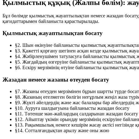
Қылмыстық құқық (Жалпы бөлім): жау
Бұл бөлімде қылмыстық жауаптылықтан немесе жазадан босатуд
қағидаттарымен байланыста қарастырылады.
Қылмыстық жауаптылықтан босату
§2.
Шын өкінуіне байланысты қылмыстық жауаптылықтан
§3.
Қажетті қорғану шегінен асқан кезде қылмыстық жау
§4.
Жәбірленушімен татуласуға байланысты қылмыстық ж
§5.
Жағдайдың өзгеруіне байланысты қылмыстық жауапт
§6.
Ескіру мерзімінің өтуіне байланысты қылмыстық жау
Жазадан немесе жазаны өтеуден босату
§7.
Жазаны өтеуден мерзімінен бұрын шартты түрде боса
§8.
Жазаның өтелмеген бөлігін неғұрлым жеңіл жаза түрі
§9.
Жүкті әйелдердің және жас балалары бар әйелдердің ж
§10.
Ауруға шалдығуына байланысты жазадан босату
§11.
Төтенше мән-жайлардың салдарынан жазадан босату 
§12.
Айыптау үкімін орындау мерзімінің ескіруіне байлан
§13.
Рақымшылық немесе кешірім жасау актісі негізінде
§14.
Сотталғандықтан арылу және оны жою