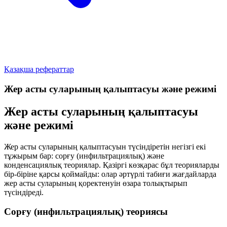
Қазақша рефераттар
Жер асты суларының қалыптасуы және режимі
Жер асты суларының қалыптасуы
және режимі
Жер асты суларының қалыптасуын түсіндіретін негізгі екі
тұжырым бар:
сорғу (инфильтрациялық)
және
конденсациялық
теориялар. Қазіргі көзқарас бұл теорияларды
бір-біріне қарсы қоймайды: олар әртүрлі табиғи жағдайларда
жер асты суларының қоректенуін өзара толықтырып
түсіндіреді.
Сорғу (инфильтрациялық) теориясы