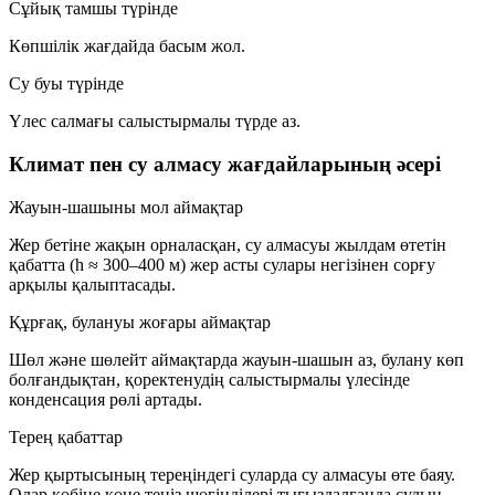
Сұйық тамшы түрінде
Көпшілік жағдайда басым жол.
Су буы түрінде
Үлес салмағы салыстырмалы түрде аз.
Климат пен су алмасу жағдайларының әсері
Жауын-шашыны мол аймақтар
Жер бетіне жақын орналасқан, су алмасуы жылдам өтетін
қабатта (
h ≈ 300–400 м
) жер асты сулары негізінен
сорғу
арқылы қалыптасады.
Құрғақ, булануы жоғары аймақтар
Шөл және шөлейт аймақтарда жауын-шашын аз, булану көп
болғандықтан, қоректенудің салыстырмалы үлесінде
конденсация
рөлі артады.
Терең қабаттар
Жер қыртысының тереңіндегі суларда
су алмасуы өте баяу
.
Олар көбіне көне теңіз шөгінділері тығыздалғанда судың