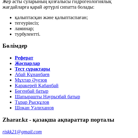
Жер асты суларының қозғалысы гидрогеологиялық
жағдайларға қарай әртүрлі сипатта болады:
қалыптасқан және қалыптаспаған;
тегеурінсіз;
ламинар;
турбулентті.
Бөлімдер
Реферат
Жоспарлар
Тест сұрақтары
Абай Құнанбаев
Мұхтар Әуезов
Қаракерей Қабанбай
Бөгенбай батыр
Шапырашты Наурызбай батыр
Тұрар Рысқұлов
Шоқан Уәлиханов
Zharar.kz - қазақша ақпараттар порталы
riskk21@gmail.com