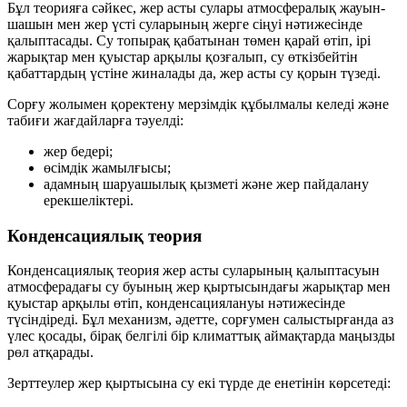
Бұл теорияға сәйкес, жер асты сулары
атмосфералық жауын-
шашын
мен
жер үсті суларының
жерге сіңуі нәтижесінде
қалыптасады. Су топырақ қабатынан төмен қарай өтіп, ірі
жарықтар мен қуыстар арқылы қозғалып,
су өткізбейтін
қабаттардың
үстіне жиналады да, жер асты су қорын түзеді.
Сорғу жолымен қоректену
мерзімдік құбылмалы
келеді және
табиғи жағдайларға тәуелді:
жер бедері;
өсімдік жамылғысы;
адамның шаруашылық қызметі және жер пайдалану
ерекшеліктері.
Конденсациялық теория
Конденсациялық теория жер асты суларының қалыптасуын
атмосферадағы су буының жер қыртысындағы жарықтар мен
қуыстар арқылы өтіп,
конденсациялануы
нәтижесінде
түсіндіреді. Бұл механизм, әдетте, сорғумен салыстырғанда аз
үлес қосады, бірақ белгілі бір климаттық аймақтарда маңызды
рөл атқарады.
Зерттеулер жер қыртысына су екі түрде де енетінін көрсетеді: