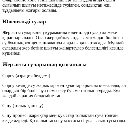
сығылып шығуы нәтижесінде түзілген, сондықтан жиі
тұздылығы жоғары
болады.
Ювенильді сулар
Жер асты суларының құрамында
ювенильді сулар
да жеке
қарастырылады. Олар жер қойнауындағы магмадан бөлінген
су буының конденсациялануы арқылы қалыптасады. Мұндай
сулардың жер бетіне шығуы
жанартаулар белсенділігі
кезінде
күшейеді.
Жер асты суларының қозғалысы
Сорғу (аэрация белдемі)
Сорғу кезінде су жарықтар мен қуыстар арқылы қозғалады, ал
олардың бір бөлігі
ауа
немесе
су буымен
толып тұрады. Бұл
жағдай
аэрация белдеміне
тән.
Сіңу (толық қанығу)
Сіңу процесі жарықтар мен қуыстар
толықтай суға толған
кезде жүреді. Қозғалыстағы су массасы
сіңу ағысын
туғызады.