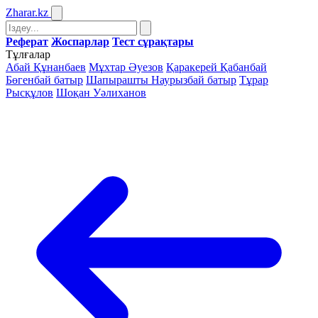
Zharar
.kz
Реферат
Жоспарлар
Тест сұрақтары
Тұлғалар
Абай Құнанбаев
Мұхтар Әуезов
Қаракерей Қабанбай
Бөгенбай батыр
Шапырашты Наурызбай батыр
Тұрар
Рысқұлов
Шоқан Уәлиханов