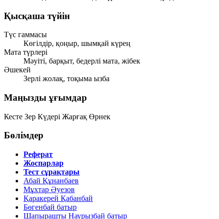
Қысқаша түйін
Түс гаммасы
Көгілдір, қоңыр, шымқай күрең
Мата түрлері
Мәуіті, барқыт, бедерлі мата, жібек
Әшекей
Зерлі жолақ, тоқыма ызба
Маңызды ұғымдар
Кесте
Зер
Күдері
Жарғақ
Өрнек
Бөлімдер
Реферат
Жоспарлар
Тест сұрақтары
Абай Құнанбаев
Мұхтар Әуезов
Қаракерей Қабанбай
Бөгенбай батыр
Шапырашты Наурызбай батыр