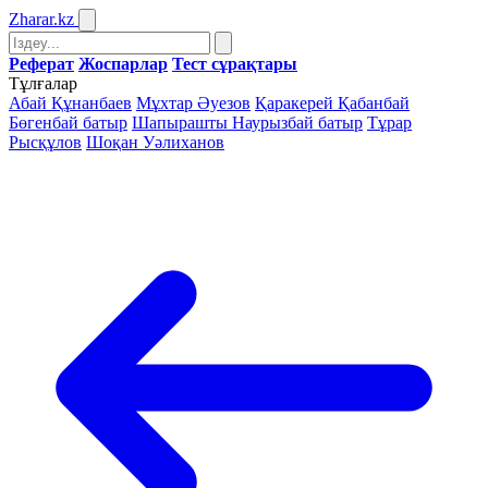
Zharar
.kz
Реферат
Жоспарлар
Тест сұрақтары
Тұлғалар
Абай Құнанбаев
Мұхтар Әуезов
Қаракерей Қабанбай
Бөгенбай батыр
Шапырашты Наурызбай батыр
Тұрар
Рысқұлов
Шоқан Уәлиханов