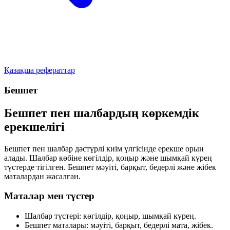
Қазақша рефераттар
Бешпет
Бешпет пен шалбардың көркемдік
ерекшелігі
Бешпет пен шалбар дәстүрлі киім үлгісінде ерекше орын
алады. Шалбар көбіне көгілдір, қоңыр және шымқай күрең
түстерде тігілген. Бешпет мәуіті, барқыт, бедерлі және жібек
маталардан жасалған.
Маталар мен түстер
Шалбар түстері:
көгілдір, қоңыр, шымқай күрең.
Бешпет маталары:
мәуіті, барқыт, бедерлі мата, жібек.