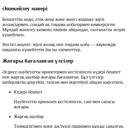
Әшекейлеу мәнері
Бешпеттің өңірі, етек-жеңі және жиегі жіңішке зерлі
жолақтармен, сондай-ақ тоқыма ызбалармен көмкерілген.
Мұндай жиектеу киімнің пішінін айқындап, салтанатты әсерін
күшейткен.
Негізгі акцент:
зерлі жолақ пен тоқыма ызба — көркемдік
нақышты күшейтетін басты элементтер.
Жоғары бағаланған үлгілер
Әсіресе нәубетатты өрнектермен кестеленген күдері бешпет
пен жарғақ шалбар жоғары бағаланған. Бұл үлгілер
шеберліктің деңгейін, талғам мен мәртебені айқын көрсеткен.
Күдері бешпет
Нәубетатты өрнекпен кестеленген, сәні мен сапасы
жоғары.
Жарғақ шалбар
Төзімділігімен және дәстүрлі пішінімен құнды саналған.