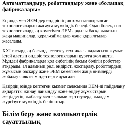
Автоматтандыру, роботтандыру және «болашақ
фабрикалары»
Ең алдымен ЭЕМ-дер өндірістің автоматтандырылған
технологияларын жасауға мүмкіндік береді. Одан бөлек, сол
технологиялардың көмегімен ЭЕМ арқылы басқарылатын
жаңа машиналар, құрал-саймандар және құрылғылар
жасалады.
XXI ғасырдың басында есептеу техникасы «адамсыз» жұмыс
істей алатын өндіріс технологияларын құруға жол ашты.
Мұндай фабрикаларда қол еңбегінің басым бөлігін роботтар
атқарады, ал адамның рөлі өндірісті жоспарлау, роботтардың
жұмысын басқару және ЭЕМ көмегімен жаңа өнімдерді
жобалау сияқты міндеттерге ауысады.
Қазірдің өзінде көптеген қызмет саласында ЭЕМ-ді пайдалану
ақпаратты жинау, дайындау және өңдеу жұмыстарын
жеңілдетіп, жобалау мен ғылыми зерттеулерді жылдам
жүргізуге мүмкіндік беріп отыр.
Білім беру және компьютерлік
сауаттылық