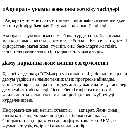
«Ақпарат» ұғымы және оны жеткізу тәсілдері
«Ақпарат» термині латын тіліндегі
informatio
сөзінен шыққан
және
түсіндіру, баяндау, білу
мағыналарын білдіреді.
Ақпаратты ауызша немесе жазбаша түрде, сондай-ақ қимыл
мен қозғалыс арқылы да жеткізуге болады. Кез келген қажетті
ақпараттың мағынасын түсініп, оны басқаларға жеткізіп,
соның негізінде белгілі бір қорытынды жасаймыз.
Даму қарқыны және пәннің өзгермелілігі
Қазіргі кезде жаңа ЭЕМ-дер күн сайын пайда болып, олардың
дамуы үздіксіз ғылыми-техникалық прогреске айналды.
Сонымен бірге ақпаратты өңдеу, жинау және жеткізу тәсілдері
де үнемі жетіліп келеді. Осы себепті информатика жиі
жаңарып отыратын ғылыми пән ретінде оқып-үйренуді
күрделендіреді.
Информатиканың негізгі объектісі —
ақпарат
. Яғни оның
«шикізаты» да, «өнімі» де ақпарат болып саналады.
Сондықтан «ақпарат» ұғымы информатика мен ЭЕМ-де
жұмыс істеудің ең іргелі атауларының бірі.