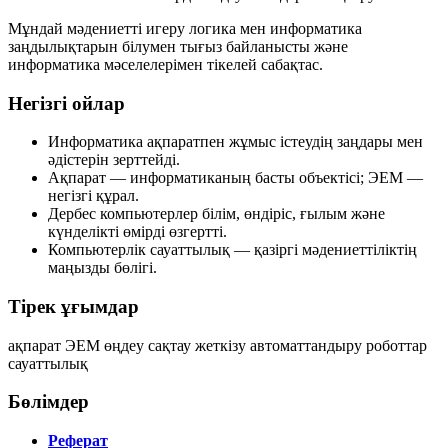
Мұндай мәдениетті игеру логика мен информатика
заңдылықтарын білумен тығыз байланысты және
информатика мәселелерімен тікелей сабақтас.
Негізгі ойлар
Информатика ақпаратпен жұмыс істеудің заңдары мен
әдістерін зерттейді.
Ақпарат — информатиканың басты объектісі; ЭЕМ —
негізгі құрал.
Дербес компьютерлер білім, өндіріс, ғылым және
күнделікті өмірді өзгертті.
Компьютерлік сауаттылық — қазіргі мәдениеттіліктің
маңызды бөлігі.
Тірек ұғымдар
ақпарат
ЭЕМ
өңдеу
сақтау
жеткізу
автоматтандыру
роботтар
сауаттылық
Бөлімдер
Реферат