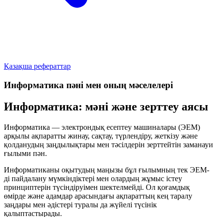
Қазақша рефераттар
Информатика пәні мен оның мәселелері
Информатика: мәні және зерттеу аясы
Информатика — электрондық есептеу машиналары (ЭЕМ)
арқылы ақпаратты жинау, сақтау, түрлендіру, жеткізу және
қолданудың заңдылықтары мен тәсілдерін зерттейтін заманауи
ғылыми пән.
Информатиканы оқытудың маңызы бұл ғылымның тек ЭЕМ-
ді пайдалану мүмкіндіктері мен олардың жұмыс істеу
принциптерін түсіндіруімен шектелмейді. Ол қоғамдық
өмірде және адамдар арасындағы ақпараттың кең таралу
заңдары мен әдістері туралы да жүйелі түсінік
қалыптастырады.