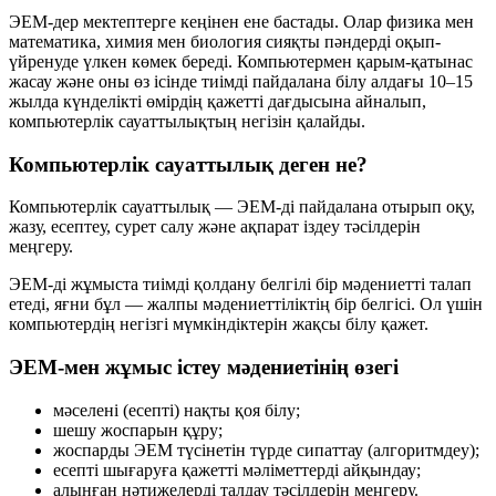
ЭЕМ-дер мектептерге кеңінен ене бастады. Олар физика мен
математика, химия мен биология сияқты пәндерді оқып-
үйренуде үлкен көмек береді. Компьютермен қарым-қатынас
жасау және оны өз ісінде тиімді пайдалана білу алдағы 10–15
жылда күнделікті өмірдің қажетті дағдысына айналып,
компьютерлік сауаттылықтың негізін қалайды.
Компьютерлік сауаттылық деген не?
Компьютерлік сауаттылық — ЭЕМ-ді пайдалана отырып
оқу,
жазу, есептеу
,
сурет салу
және
ақпарат іздеу
тәсілдерін
меңгеру.
ЭЕМ-ді жұмыста тиімді қолдану белгілі бір мәдениетті талап
етеді, яғни бұл — жалпы мәдениеттіліктің бір белгісі. Ол үшін
компьютердің негізгі мүмкіндіктерін жақсы білу қажет.
ЭЕМ-мен жұмыс істеу мәдениетінің өзегі
мәселені (есепті) нақты қоя білу;
шешу жоспарын құру;
жоспарды ЭЕМ түсінетін түрде сипаттау (алгоритмдеу);
есепті шығаруға қажетті мәліметтерді айқындау;
алынған нәтижелерді талдау тәсілдерін меңгеру.