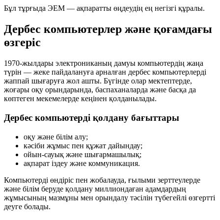
Бұл тұрғыда ЭЕМ — ақпаратты өңдеудің ең негізгі құралы.
Дербес компьютерлер және қоғамдағы
өзгеріс
1970-жылдары электрониканың дамуы компьютердің жаңа
түрін — жеке пайдалануға арналған дербес компьютерлерді
жаппай шығаруға жол ашты. Бүгінде олар мектептерде,
жоғары оқу орындарында, баспаханаларда және басқа да
көптеген мекемелерде кеңінен қолданылады.
Дербес компьютерді қолдану бағыттары
оқу және білім алу;
кәсіби жұмыс пен құжат дайындау;
ойын-сауық және шығармашылық;
ақпарат іздеу және коммуникация.
Компьютерді өндіріс пен жобалауда, ғылыми зерттеулерде
және білім беруде қолдану миллиондаған адамдардың
жұмысының мазмұны мен орындалу тәсілін түбегейлі өзгертті
деуге болады.