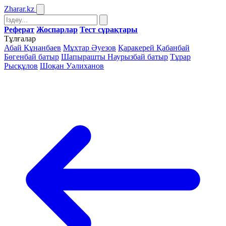
Zharar
.kz
Реферат
Жоспарлар
Тест сұрақтары
Тұлғалар
Абай Құнанбаев
Мұхтар Әуезов
Қаракерей Қабанбай
Бөгенбай батыр
Шапырашты Наурызбай батыр
Тұрар
Рысқұлов
Шоқан Уәлиханов