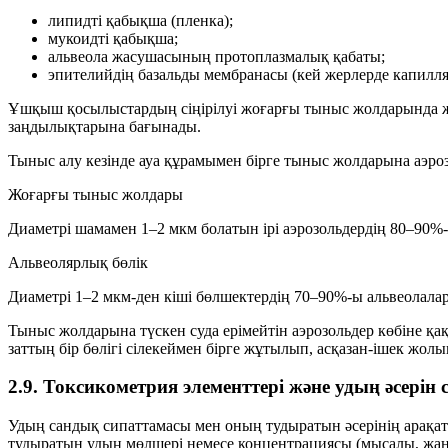
липидті қабықша (пленка);
мукоидті қабықша;
альвеола жасушасының протоплазмалық қабаты;
эпителийдің базальды мембранасы (кей жерлерде капилл
Ұшқыш қосылыстардың сіңірілуі жоғарғы тыныс жолдарында жән
заңдылықтарына
бағынады.
Тыныс алу кезінде ауа құрамымен бірге тыныс жолдарына
аэро
Жоғарғы тыныс жолдары
Диаметрі шамамен
1–2 мкм
болатын ірі аэрозольдердің
80–90%
Альвеолярлық бөлік
Диаметрі
1–2 мкм-ден кіші
бөлшектердің
70–90%
-ы альвеолалар
Тыныс жолдарына түскен
суда ерімейтін
аэрозольдер көбіне қ
заттың бір бөлігі сілекеймен бірге жұтылып,
асқазан-ішек жолы
2.9. Токсикометрия элементтері және удың әсерін
Удың
сандық сипаттамасы
мен оның тудыратын
әсерінің
арақат
тудыратын удың мөлшері немесе концентрациясы (мысалы, жану