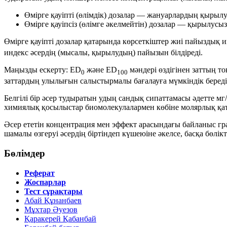
Өмірге қауіпті (өлімдік) дозалар
— жануарлардың қырылуы
Өмірге қауіпсіз (өлімге әкелмейтін) дозалар
— қырылусыз ө
Өмірге қауіпті дозалар қатарында көрсеткіштер жиі пайыздық и
индекс әсердің (мысалы, қырылудың) пайызын білдіреді.
Маңызды ескерту:
ED
және
ED
мәндері өздігінен заттың т
0
100
заттардың улылығын салыстырмалы бағалауға мүмкіндік береді
Белгілі бір әсер тудыратын удың сандық сипаттамасы әдетте
мг
химиялық қосылыстар биомолекулалармен көбіне
молярлық қа
Әсер ететін концентрация мен эффект арасындағы байланыс гр
шамалы өзгеруі әсердің біртіндеп күшеюіне әкелсе, басқа бөлікте
Бөлімдер
Реферат
Жоспарлар
Тест сұрақтары
Абай Құнанбаев
Мұхтар Әуезов
Қаракерей Қабанбай