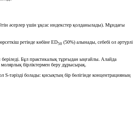
йтін әсерлер үшін ұқсас индекстер қолданылады). Мұндағы
өрсеткіш ретінде көбіне
ED
(50%) алынады, себебі ол әртүрлі
50
н беріледі. Бұл практикалық тұрғыдан ыңғайлы. Алайда
і
молярлық бірліктермен
беру дұрысырақ.
ол S-тәрізді болады: қисықтың бір бөлігінде концентрацияның