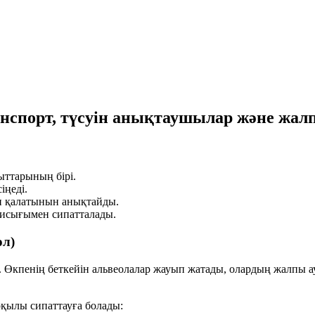
ранспорт, түсуін анықтаушылар және жа
ыттарының бірі.
іңеді.
п қалатынын анықтайды.
қисығымен сипатталады.
ол)
і. Өкпенің беткейін альвеолалар жауып жатады, олардың жалпы
рқылы сипаттауға болады: