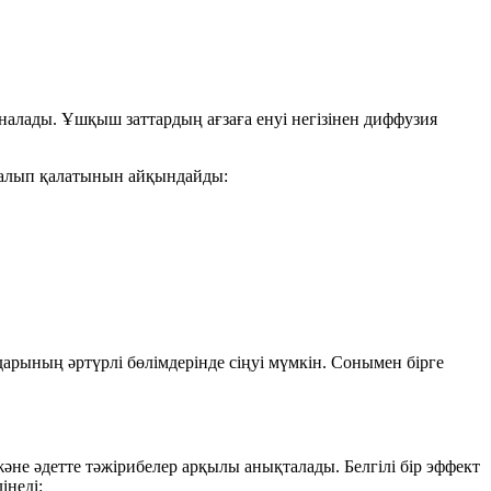
налады
. Ұшқыш заттардың ағзаға енуі негізінен
диффузия
сталып қалатынын айқындайды:
рының әртүрлі бөлімдерінде сіңуі мүмкін. Сонымен бірге
әне әдетте тәжірибелер арқылы анықталады. Белгілі бір эффект
інеді: