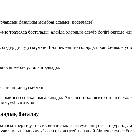
ярлардың базальды мембранасымен қосылады).
е трахеяда басталады, алайда олардың едәуір бөлігі
өкпеде жи
зольдер
де түсуі мүмкін. Бөлшек өлшемі олардың қай бөлімде ұ
-ы осы жерде ұсталып қалады.
ға дейін жетуі мүмкін.
ақырықпен сыртқа шығарылады. Ал
еритін
бөлшектер тыныс жолда
на
түсуі ықтимал.
 сандық бағалау
ынасын зерттеу токсикологиялық зерттеулердің өзегін құрайды ж
арлардың қырылуы) әсер ету деңгейіне қарай бірнеше түрге бөл