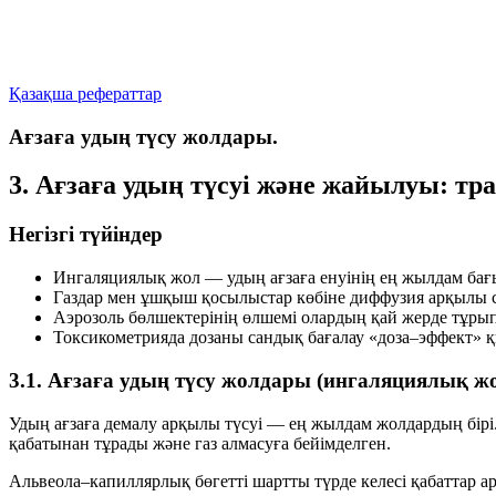
Қазақша рефераттар
Ағзаға удың түсу жолдары.
3. Ағзаға удың түсуі және жайылуы: т
Негізгі түйіндер
Ингаляциялық жол — удың ағзаға енуінің ең жылдам бағ
Газдар мен ұшқыш қосылыстар көбіне диффузия арқылы с
Аэрозоль бөлшектерінің өлшемі олардың қай жерде тұры
Токсикометрияда дозаны сандық бағалау «доза–эффект» 
3.1. Ағзаға удың түсу жолдары (ингаляциялық ж
Удың ағзаға демалу арқылы түсуі — ең жылдам жолдардың бір
қабатынан тұрады және газ алмасуға бейімделген.
Альвеола–капиллярлық бөгетті шартты түрде келесі қабаттар а