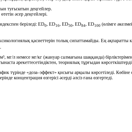
н туғызатын деңгейлер.
тетін әсер деңгейлері.
ндекспен беріледі:
ED
, ED
, ED
, ED
, ED
(өлімге әкелме
0
16
50
84
100
оксикологиялық қасиеттерін толық сипаттамайды. Ең ақпаратты к
.
/м³
,
мг/л
немесе
мг/кг
(жануар салмағына шаққанда) бірліктеріме
тынаста
әрекеттесетіндіктен, теориялық тұрғыдан көрсеткіштерд
афик түрінде
«доза–эффект» қисығы
арқылы көрсетіледі. Көбіне 
рінде концентрация өзгерісі әсерді әлсіз ғана өзгертеді.