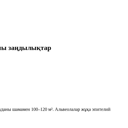
лпы заңдылықтар
 ауданы шамамен
100–120 м²
. Альвеолалар жұқа эпителий