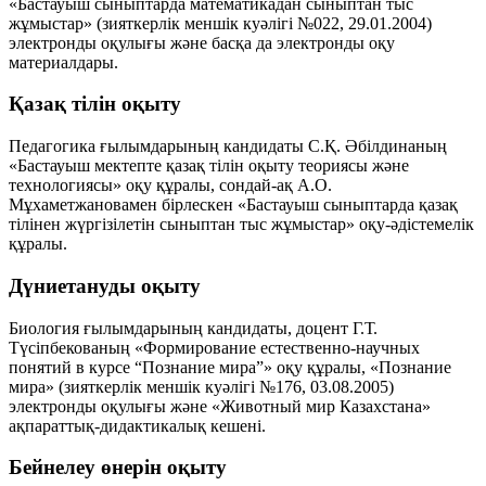
«Бастауыш сыныптарда математикадан сыныптан тыс
жұмыстар» (зияткерлік меншік куәлігі №022, 29.01.2004)
электронды оқулығы және басқа да электронды оқу
материалдары.
Қазақ тілін оқыту
Педагогика ғылымдарының кандидаты С.Қ. Әбілдинаның
«Бастауыш мектепте қазақ тілін оқыту теориясы және
технологиясы» оқу құралы, сондай-ақ А.О.
Мұхаметжановамен бірлескен «Бастауыш сыныптарда қазақ
тілінен жүргізілетін сыныптан тыс жұмыстар» оқу-әдістемелік
құралы.
Дүниетануды оқыту
Биология ғылымдарының кандидаты, доцент Г.Т.
Түсіпбекованың «Формирование естественно-научных
понятий в курсе “Познание мира”» оқу құралы, «Познание
мира» (зияткерлік меншік куәлігі №176, 03.08.2005)
электронды оқулығы және «Животный мир Казахстана»
ақпараттық-дидактикалық кешені.
Бейнелеу өнерін оқыту