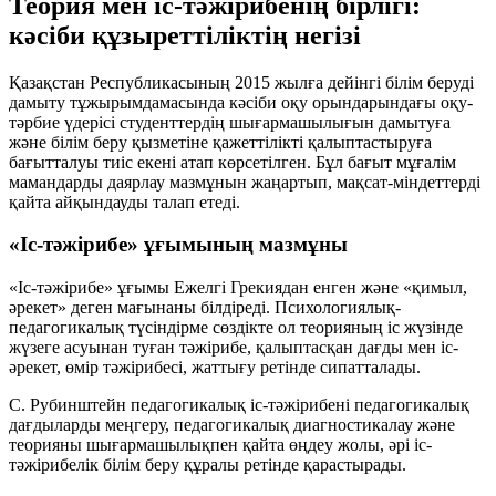
Теория мен іс-тәжірибенің бірлігі:
кәсіби құзыреттіліктің негізі
Қазақстан Республикасының 2015 жылға дейінгі білім беруді
дамыту тұжырымдамасында кәсіби оқу орындарындағы оқу-
тәрбие үдерісі студенттердің шығармашылығын дамытуға
және білім беру қызметіне қажеттілікті қалыптастыруға
бағытталуы тиіс екені атап көрсетілген. Бұл бағыт мұғалім
мамандарды даярлау мазмұнын жаңартып, мақсат-міндеттерді
қайта айқындауды талап етеді.
«Іс-тәжірибе» ұғымының мазмұны
«Іс-тәжірибе» ұғымы Ежелгі Грекиядан енген және «қимыл,
әрекет» деген мағынаны білдіреді. Психологиялық-
педагогикалық түсіндірме сөздікте ол теорияның іс жүзінде
жүзеге асуынан туған тәжірибе, қалыптасқан дағды мен іс-
әрекет, өмір тәжірибесі, жаттығу ретінде сипатталады.
С. Рубинштейн педагогикалық іс-тәжірибені педагогикалық
дағдыларды меңгеру, педагогикалық диагностикалау және
теорияны шығармашылықпен қайта өңдеу жолы, әрі іс-
тәжірибелік білім беру құралы ретінде қарастырады.