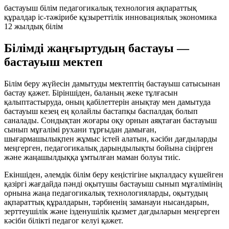
бастауыш білім
педагогикалық технология
ақпараттық
құралдар
іс-тәжірибе
құзыреттілік
инновациялық экономика
12 жылдық білім
Білімді жаңғыртудың бастауы —
бастауыш мектеп
Білім беру жүйесін дамытуды мектептің бастауыш сатысынан
бастау қажет. Біріншіден, баланың жеке тұлғасын
қалыптастыруда, оның қабілеттерін анықтау мен дамытуда
бастауыш кезең ең қолайлы бастапқы баспалдақ болып
саналады. Сондықтан жоғары оқу орнын аяқтаған бастауыш
сынып мұғалімі рухани тұрғыдан дамыған,
шығармашылықпен жұмыс істей алатын, кәсіби дағдыларды
меңгерген, педагогикалық дарындылықты бойына сіңірген
және жаңашылдыққа ұмтылған маман болуы тиіс.
Екіншіден, әлемдік білім беру кеңістігіне ықпалдасу күшейген
қазіргі жағдайда пәнді оқытушы бастауыш сынып мұғалімінің
орнына жаңа педагогикалық технологияларды, оқытудың
ақпараттық құралдарын, тәрбиенің заманауи нысандарын,
зерттеушілік және ізденушілік қызмет дағдыларын меңгерген
кәсіби білікті педагог келуі қажет.