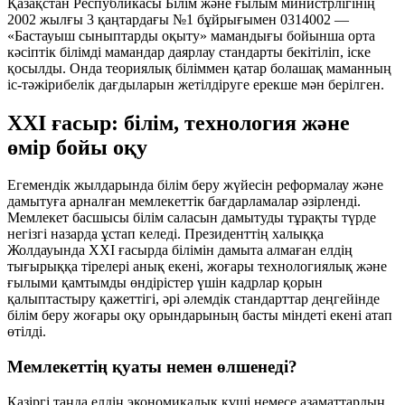
Қазақстан Республикасы Білім және ғылым министрлігінің
2002 жылғы 3 қаңтардағы №1 бұйрығымен 0314002 —
«Бастауыш сыныптарды оқыту» мамандығы бойынша орта
кәсіптік білімді мамандар даярлау стандарты бекітіліп, іске
қосылды. Онда теориялық біліммен қатар болашақ маманның
іс-тәжірибелік дағдыларын жетілдіруге ерекше мән берілген.
ХХІ ғасыр: білім, технология және
өмір бойы оқу
Егемендік жылдарында білім беру жүйесін реформалау және
дамытуға арналған мемлекеттік бағдарламалар әзірленді.
Мемлекет басшысы білім саласын дамытуды тұрақты түрде
негізгі назарда ұстап келеді. Президенттің халыққа
Жолдауында ХХІ ғасырда білімін дамыта алмаған елдің
тығырыққа тірелері анық екені, жоғары технологиялық және
ғылыми қамтымды өндірістер үшін кадрлар қорын
қалыптастыру қажеттігі, әрі әлемдік стандарттар деңгейінде
білім беру жоғары оқу орындарының басты міндеті екені атап
өтілді.
Мемлекеттің қуаты немен өлшенеді?
Қазіргі таңда елдің экономикалық күші немесе азаматтардың