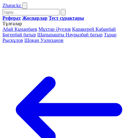
Zharar
.kz
Реферат
Жоспарлар
Тест сұрақтары
Тұлғалар
Абай Құнанбаев
Мұхтар Әуезов
Қаракерей Қабанбай
Бөгенбай батыр
Шапырашты Наурызбай батыр
Тұрар
Рысқұлов
Шоқан Уәлиханов