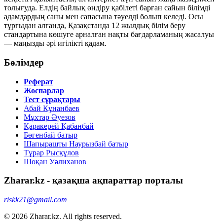
толығуда. Елдің байлық өндіру қабілеті барған сайын білімді
адамдардың саны мен сапасына тәуелді болып келеді. Осы
тұрғыдан алғанда, Қазақстанда 12 жылдық білім беру
стандартына көшуге арналған нақты бағдарламаның жасалуы
— маңызды әрі игілікті қадам.
Бөлімдер
Реферат
Жоспарлар
Тест сұрақтары
Абай Құнанбаев
Мұхтар Әуезов
Қаракерей Қабанбай
Бөгенбай батыр
Шапырашты Наурызбай батыр
Тұрар Рысқұлов
Шоқан Уәлиханов
Zharar.kz - қазақша ақпараттар порталы
riskk21@gmail.com
© 2026 Zharar.kz. All rights reserved.