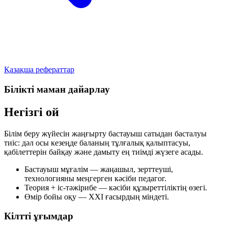
Қазақша рефераттар
Білікті маман дайарлау
Негізгі ой
Білім беру жүйесін жаңғырту бастауыш сатыдан басталуы
тиіс: дәл осы кезеңде баланың тұлғалық қалыптасуы,
қабілеттерін байқау және дамыту ең тиімді жүзеге асады.
Бастауыш мұғалім
— жаңашыл, зерттеуші,
технологияны меңгерген кәсіби педагог.
Теория + іс-тәжірибе
— кәсіби құзыреттіліктің өзегі.
Өмір бойы оқу
— ХХІ ғасырдың міндеті.
Кілтті ұғымдар