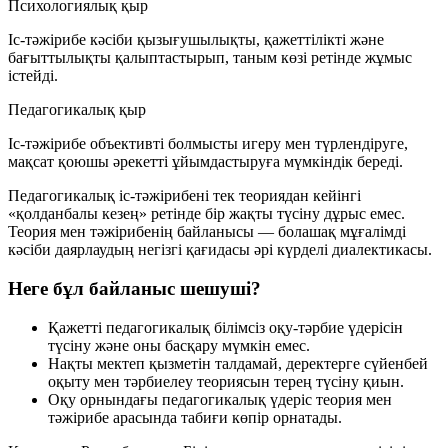
Психологиялық қыр
Іс-тәжірибе кәсіби қызығушылықты, қажеттілікті және
бағыттылықты қалыптастырып, таным көзі ретінде жұмыс
істейді.
Педагогикалық қыр
Іс-тәжірибе объективті болмысты игеру мен түрлендіруге,
мақсат қоюшы әрекетті ұйымдастыруға мүмкіндік береді.
Педагогикалық іс-тәжірибені тек теориядан кейінгі
«қолданбалы кезең» ретінде бір жақты түсіну дұрыс емес.
Теория мен тәжірибенің байланысы — болашақ мұғалімді
кәсіби даярлаудың негізгі қағидасы әрі күрделі диалектикасы.
Неге бұл байланыс шешуші?
Қажетті педагогикалық білімсіз оқу-тәрбие үдерісін
түсіну және оны басқару мүмкін емес.
Нақты мектеп қызметін талдамай, деректерге сүйенбей
оқыту мен тәрбиелеу теориясын терең түсіну қиын.
Оқу орнындағы педагогикалық үдеріс теория мен
тәжірибе арасында табиғи көпір орнатады.