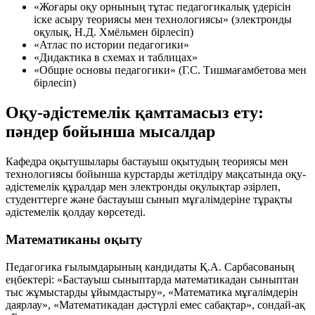
«Жоғары оқу орнының тұтас педагогикалық үдерісін
іске асыру теориясы мен технологиясы» (электронды
оқулық, Н.Д. Хмёльмен бірлесіп)
«Атлас по истории педагогики»
«Дидактика в схемах и таблицах»
«Общие основы педагогики» (Г.С. Тишмағамбетова мен
бірлесіп)
Оқу-әдістемелік қамтамасыз ету:
пәндер бойынша мысалдар
Кафедра оқытушылары бастауыш оқытудың теориясы мен
технологиясы бойынша курстарды жетілдіру мақсатында оқу-
әдістемелік құралдар мен электронды оқулықтар әзірлеп,
студенттерге және бастауыш сынып мұғалімдеріне тұрақты
әдістемелік қолдау көрсетеді.
Математиканы оқыту
Педагогика ғылымдарының кандидаты Қ.А. Сарбасованың
еңбектері: «Бастауыш сыныптарда математикадан сыныптан
тыс жұмыстарды ұйымдастыру», «Математика мұғалімдерін
даярлау», «Математикадан дәстүрлі емес сабақтар», сондай-ақ