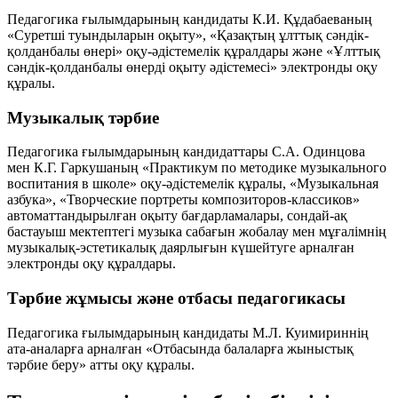
Педагогика ғылымдарының кандидаты К.И. Құдабаеваның
«Суретші туындыларын оқыту», «Қазақтың ұлттық сәндік-
қолданбалы өнері» оқу-әдістемелік құралдары және «Ұлттық
сәндік-қолданбалы өнерді оқыту әдістемесі» электронды оқу
құралы.
Музыкалық тәрбие
Педагогика ғылымдарының кандидаттары С.А. Одинцова
мен К.Г. Гаркушаның «Практикум по методике музыкального
воспитания в школе» оқу-әдістемелік құралы, «Музыкальная
азбука», «Творческие портреты композиторов-классиков»
автоматтандырылған оқыту бағдарламалары, сондай-ақ
бастауыш мектептегі музыка сабағын жобалау мен мұғалімнің
музыкалық-эстетикалық даярлығын күшейтуге арналған
электронды оқу құралдары.
Тәрбие жұмысы және отбасы педагогикасы
Педагогика ғылымдарының кандидаты М.Л. Куимириннің
ата-аналарға арналған «Отбасында балаларға жыныстық
тәрбие беру» атты оқу құралы.