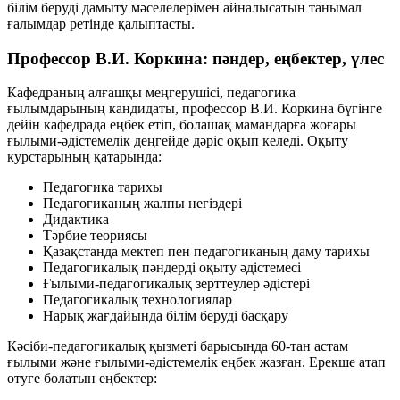
білім беруді дамыту мәселелерімен айналысатын танымал
ғалымдар ретінде қалыптасты.
Профессор В.И. Коркина: пәндер, еңбектер, үлес
Кафедраның алғашқы меңгерушісі, педагогика
ғылымдарының кандидаты, профессор В.И. Коркина бүгінге
дейін кафедрада еңбек етіп, болашақ мамандарға жоғары
ғылыми-әдістемелік деңгейде дәріс оқып келеді. Оқыту
курстарының қатарында:
Педагогика тарихы
Педагогиканың жалпы негіздері
Дидактика
Тәрбие теориясы
Қазақстанда мектеп пен педагогиканың даму тарихы
Педагогикалық пәндерді оқыту әдістемесі
Ғылыми-педагогикалық зерттеулер әдістері
Педагогикалық технологиялар
Нарық жағдайында білім беруді басқару
Кәсіби-педагогикалық қызметі барысында
60-тан астам
ғылыми және ғылыми-әдістемелік еңбек жазған. Ерекше атап
өтуге болатын еңбектер: