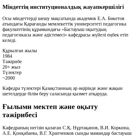
Міндеттің институционалдық жауапкершілігі
Осы міндеттерді шешу мақсатында академик Е.А. Бөкетов
атындағы Қарағанды мемлекеттік университеті педагогика
факультетінің құрамындағы
«Бастауыш оқытудың
педагогикасы және әдістемесі»
кафедрасы жүйелі еңбек етіп
келеді.
Құрылған жылы
1984
Тәжірибе
20+ жыл
Түлектер
~2000
Кафедра түлектері Қазақстанның әр өңірінде және жақын
шетелдерде білім беру саласында қызмет атқаруда.
Ғылыми мектеп және оқыту
тәжірибесі
Кафедраның негізін қалаған С.Қ. Нұртақанов, В.И. Коркина,
А.Е. Қонқабаева, В.Г. Храпченков сынды мамандар бастауыш