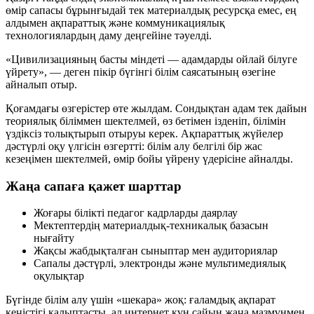
өмір сапасы бұрынғыдай тек материалдық ресурсқа емес, ең
алдымен
ақпараттық және коммуникациялық
технологиялардың
даму деңгейіне тәуелді.
«Цивилизацияның басты міндеті — адамдарды ойлай білуге
үйрету», — деген пікір бүгінгі білім саясатының өзегіне
айналып отыр.
Қоғамдағы өзгерістер өте жылдам. Сондықтан адам тек дайын
теориялық біліммен шектелмей, өз бетімен ізденіп, білімін
үздіксіз толықтырып отыруы керек. Ақпараттық жүйелер
дәстүрлі оқу үлгісін өзгертті: білім алу белгілі бір жас
кезеңімен шектелмей, өмір бойы үйрену үдерісіне айналды.
Жаңа сапаға қажет шарттар
Жоғары білікті педагог кадрларды даярлау
Мектептердің материалдық-техникалық базасын
нығайту
Жақсы жабдықталған сыныптар мен аудиториялар
Сапалы дәстүрлі, электронды және мультимедиялық
оқулықтар
Бүгінде білім алу үшін «шекара» жоқ: ғаламдық ақпарат
кеңістігі қалыптасты, ал интернет күн сайын жаңа мазмұнмен