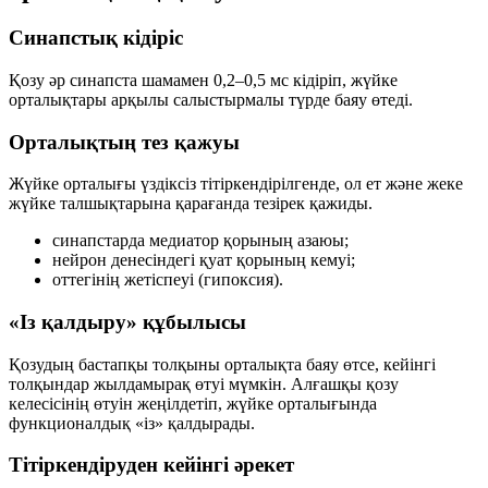
Синапстық кідіріс
Қозу әр синапста шамамен
0,2–0,5 мс
кідіріп, жүйке
орталықтары арқылы салыстырмалы түрде баяу өтеді.
Орталықтың тез қажуы
Жүйке орталығы үздіксіз тітіркендірілгенде, ол ет және жеке
жүйке талшықтарына қарағанда
тезірек қажиды
.
синапстарда медиатор қорының азаюы;
нейрон денесіндегі қуат қорының кемуі;
оттегінің жетіспеуі (гипоксия).
«Із қалдыру» құбылысы
Қозудың бастапқы толқыны орталықта баяу өтсе, кейінгі
толқындар жылдамырақ өтуі мүмкін. Алғашқы қозу
келесісінің өтуін жеңілдетіп, жүйке орталығында
функционалдық «із» қалдырады.
Тітіркендіруден кейінгі әрекет