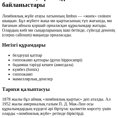
байланыстары
Лимбиялық жүйе атауы латынның
limbus
— «жиек» сөзінен
шыққан. Бұл жүйеге жаңа ми қыртысының түп жағында, ми
бағанын айнала қоршай орналасқан құрылымдар жатады.
Олардың көбі ми сыңарларының ішкі бетінде, сүйелді дененің
(corpus callosum) маңында орналасады.
Негізгі құрамдары
белдеуші қатпар
гиппокамп қатпары (gyrus hippocampi)
бадамша тәрізді кешен (амигдала)
күмбез (fornix)
гиппокамп
мамиллярлық денелер
Тарихи қалыптасуы
1878 жылы бұл аймақ «лимбиялық қыртыс» деп аталды. Ал
1952 жылы америкалық ғалым
П. Д. Мак-Лин
осы
құрылымдардың күрделі әрі біртұтас қызметін көрсету үшін
оларды «лимбиялық жүйе» ретінде біріктірді.