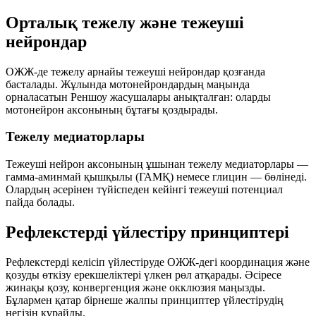
Орталық тежелу және тежеуші
нейрондар
ОЖЖ-де тежелу арнайы
тежеуші нейрондар
қозғанда
басталады. Жұлында мотонейрондардың маңында
орналасатын
Реншоу жасушалары
анықталған: оларды
мотонейрон аксонының бұтағы қоздырады.
Тежелу медиаторлары
Тежеуші нейрон аксонының ұшынан тежелу медиаторлары —
гамма-аминмай қышқылы (ГАМҚ)
немесе
глицин
— бөлінеді.
Олардың әсерінен түйіспеден кейінгі
тежеуші потенциал
пайда болады.
Рефлекстерді үйлестіру принциптері
Рефлекстерді келісіп үйлестіруде ОЖЖ-дегі координация және
қозуды өткізу ерекшеліктері үлкен рөл атқарады. Әсіресе
жинақы қозу
,
конвергенция
және
окклюзия
маңызды.
Бұлармен қатар бірнеше жалпы принциптер үйлестірудің
негізін құрайды.