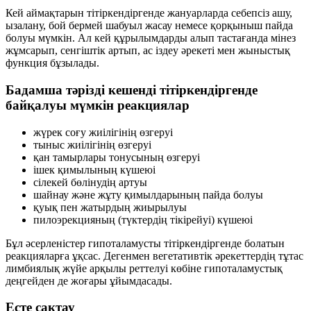
Кей аймақтарын тітіркендіргенде жануарларда себепсіз ашу,
ызалану, бой бермей шабуыл жасау немесе қорқыныш пайда
болуы мүмкін. Ал кей құрылымдарды алып тастағанда мінез
жұмсарып, сенгіштік артып, ас іздеу әрекеті мен жыныстық
функция бұзылады.
Бадамша тәрізді кешенді тітіркендіргенде
байқалуы мүмкін реакциялар
жүрек соғу жиілігінің өзгеруі
тыныс жиілігінің өзгеруі
қан тамырлары тонусының өзгеруі
ішек қимылының күшеюі
сілекей бөлінудің артуы
шайнау және жұту қимылдарының пайда болуы
қуық пен жатырдың жиырылуы
пилоэрекцияның (түктердің тікірейуі) күшеюі
Бұл әсерленістер гипоталамусты тітіркендіргенде болатын
реакцияларға ұқсас. Дегенмен вегетативтік әрекеттердің тұтас
лимбиялық жүйе арқылы реттелуі көбіне гипоталамустық
деңгейден де жоғары ұйымдасады.
Есте сақтау