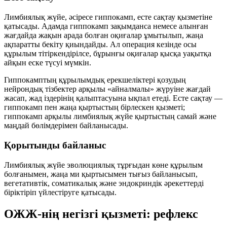
Лимбиялық жүйе, әсіресе
гиппокамп
, есте сақтау қызметіне
қатысады. Адамда гиппокамп зақымданса немесе алынған
жағдайда жақын арада болған оқиғалар ұмытылып, жаңа
ақпаратты бекіту қиындайды. Ал операция кезінде осы
құрылым тітіркендірілсе, бұрынғы оқиғалар қысқа уақытқа
айқын еске түсуі мүмкін.
Гиппокамптың құрылымдық ерекшеліктері қозудың
нейрондық тізбектер арқылы «айналмалы» жүруіне жағдай
жасап, жад іздерінің қалыптасуына ықпал етеді. Есте сақтау —
гиппокамп пен жаңа қыртыстың бірлескен қызметі;
гиппокамп арқылы лимбиялық жүйе қыртыстың самай және
маңдай бөлімдерімен байланысады.
Қорытынды байланыс
Лимбиялық жүйе эволюциялық тұрғыдан көне құрылым
болғанымен, жаңа ми қыртысымен тығыз байланысып,
вегетативтік, соматикалық және эндокриндік әрекеттерді
біріктіріп үйлестіруге қатысады.
ОЖЖ-нің негізгі қызметі: рефлекс