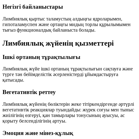
Негізгі байланыстары
Лимбиялық қыртыс
таламустың алдыңғы ядроларымен
,
гипоталамуспен
және ортаңғы мидың
торлы құрылымымен
тығыз функционалдық байланыста болады.
Лимбиялық жүйенің қызметтері
Ішкі ортаның тұрақтылығы
Лимбиялық жүйе ішкі ортаның тұрақтылығын сақтауға және
түрге тән бейімделістік әсерленістерді ұйымдастыруға
қатысады.
Вегетативтік реттеу
Лимбиялық жүйенің бөліктерін жеке тітіркендіргенде әртүрлі
вегетативтік реакциялар туындайды: жүрек соғуы мен тыныс
жиілігінің өзгеруі, қан тамырлары тонусының ауысуы, ас
қорыту белсенділігінің артуы.
Эмоция және мінез-құлық