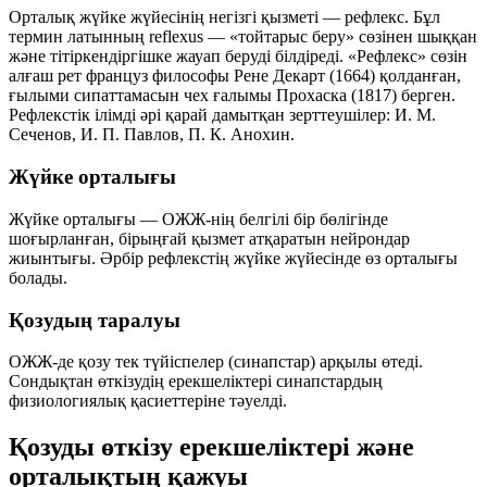
Орталық жүйке жүйесінің негізгі қызметі —
рефлекс
. Бұл
термин латынның
reflexus
— «тойтарыс беру» сөзінен шыққан
және тітіркендіргішке жауап беруді білдіреді. «Рефлекс» сөзін
алғаш рет француз философы
Рене Декарт
(1664) қолданған,
ғылыми сипаттамасын чех ғалымы
Прохаска
(1817) берген.
Рефлекстік ілімді әрі қарай дамытқан зерттеушілер:
И. М.
Сеченов
,
И. П. Павлов
,
П. К. Анохин
.
Жүйке орталығы
Жүйке орталығы — ОЖЖ-нің белгілі бір бөлігінде
шоғырланған, бірыңғай қызмет атқаратын нейрондар
жиынтығы. Әрбір рефлекстің жүйке жүйесінде өз орталығы
болады.
Қозудың таралуы
ОЖЖ-де қозу
тек түйіспелер (синапстар) арқылы
өтеді.
Сондықтан өткізудің ерекшеліктері синапстардың
физиологиялық қасиеттеріне тәуелді.
Қозуды өткізу ерекшеліктері және
орталықтың қажуы