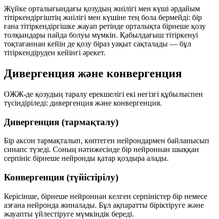
Жүйке орталығындағы қозудың жиілігі мен күші әрдайым
тітіркендіргіштің жиілігі мен күшіне тең бола бермейді: бір
ғана тітіркендіргішке жауап ретінде орталықта бірнеше қозу
толқындары пайда болуы мүмкін. Қабылдағыш тітіркенуі
тоқтағаннан кейін де қозу біраз уақыт сақталады — бұл
тітіркендіруден кейінгі әрекет
.
Дивергенция және конвергенция
ОЖЖ-де қозудың таралу ерекшелігі екі негізгі құбылыспен
түсіндіріледі:
дивергенция
және
конвергенция
.
Дивергенция (тармақталу)
Бір аксон тармақталып, көптеген нейрондармен байланысып
синапс түзеді. Соның нәтижесінде бір нейроннан шыққан
серпініс бірнеше нейронды қатар қоздыра алады.
Конвергенция (түйістірілу)
Керісінше, бірнеше нейроннан келген серпіністер бір немесе
азғана нейронда жиналады. Бұл ақпаратты біріктіруге және
жауапты үйлестіруге мүмкіндік береді.