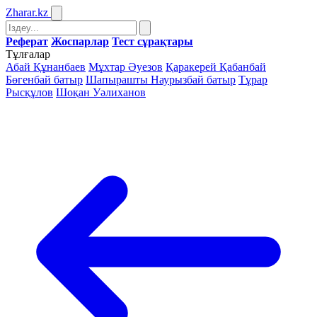
Zharar
.kz
Реферат
Жоспарлар
Тест сұрақтары
Тұлғалар
Абай Құнанбаев
Мұхтар Әуезов
Қаракерей Қабанбай
Бөгенбай батыр
Шапырашты Наурызбай батыр
Тұрар
Рысқұлов
Шоқан Уәлиханов