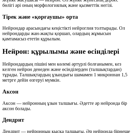
бөлігі әрі оның морфологиялық және қызметтік негізі.
Тірек және «қорғаушы» орта
Нейрондар арасындағы кеңістікті
нейроглия
толтырады. Ол
нейрондарды жан-жақты қоршап, олардың жұмысын
қамтамасыз ететін құрылым.
Нейрон: құрылымы және өсінділері
Нейрондардың пішіні мен көлемі әртүрлі болғанымен, кез
келген нейрон
денеден
және
өсінділерден (талшықтардан)
тұрады. Талшықтардың ұзындығы шамамен
1 микроннан 1,5
метрге дейін
өзгеруі мүмкін.
Аксон
Аксон — нейронның
ұзын
талшығы. Әдетте әр нейронда
бір
аксон
болады.
Дендрит
Дендрит — нейронның
қысқа
талшығы. Әр нейронда
бірнеше