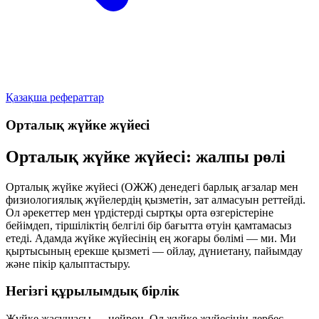
Қазақша рефераттар
Орталық жүйке жүйесі
Орталық жүйке жүйесі: жалпы рөлі
Орталық жүйке жүйесі (ОЖЖ) денедегі барлық ағзалар мен
физиологиялық жүйелердің қызметін, зат алмасуын реттейді.
Ол әрекеттер мен үрдістерді сыртқы орта өзгерістеріне
бейімдеп, тіршіліктің белгілі бір бағытта өтуін қамтамасыз
етеді. Адамда жүйке жүйесінің ең жоғары бөлімі —
ми
. Ми
қыртысының ерекше қызметі —
ойлау, дүниетану, пайымдау
және пікір қалыптастыру
.
Негізгі құрылымдық бірлік
Жүйке жасушасы —
нейрон
. Ол жүйке жүйесінің дербес