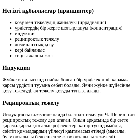
Негізгі құбылыстар (принциптер)
қозу мен тежелудің жайылуы (иррадиация)
үрдістердің бір жерге шоғырлануы (концентрация)
индукция
реципроктық тежелу
доминанттық қозу
кері байланыс
соңғы жалпы жол
Индукция
Жүйке орталығында пайда болған бір үрдіс екінші, қарама-
қарсы үрдістің тууына себеп болады. Яғни жүйке жүйесінде
қозу тежелуді
, ал
тежелу қозуды
туғыза алады.
Реципроктық тежелу
Индукция нәтижесінде пайда болатын тежелуді Ч. Шерингтон
реципроктық тежелу
деп атаған. Оның арқасында бір сәтте
қарама-қарсы қозғалыс рефлекстері қатар туындамайды,
сөйтіп қимылдардың үйлесуі қамтамасыз етіледі (мысалы,
бүгу орталығы белсенгенде жазу орталығы тежеледі).