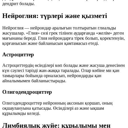
дендрит
болады.
Нейроглия: түрлері және қызметі
Нейроглия — нейрондар аралығын толтыратын глиальды
жасушалар. «Глия» сөзі грек тілінен аударғанда «желім» деген
мағынаны береді. Глия нейрондарға тірек болып, қоректенуін,
қорғанысын және байланысын қамтамасыз етеді.
Астроциттер
Астроциттердің өсінділері көп болады және жасуша денесінен
күн сәулесі тәрізді жан-жаққа таралады. Олар көбіне ми қан
тамырлары бойында орналасып, нейрондарды қан
айналымымен байланыстырады.
Олигодендроциттер
Олигодендроциттер нейронның аксонын қоршап, оның
оқшаулануына қатысады. Өсінділері аз және ықшам
құрылымды келеді.
Лимбиялық жүйе: құрылымы мен