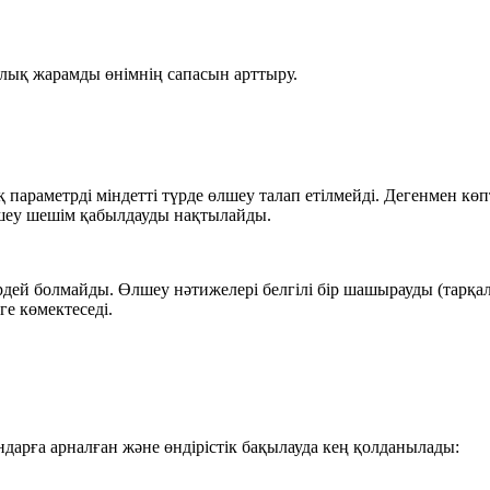
олық жарамды өнімнің сапасын арттыру.
араметрді міндетті түрде өлшеу талап етілмейді. Дегенмен көпт
лшеу шешім қабылдауды нақтылайды.
ірдей болмайды. Өлшеу нәтижелері белгілі бір шашырауды (тарқал
ге көмектеседі.
дарға арналған және өндірістік бақылауда кең қолданылады: