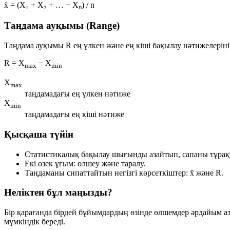
x̄ = (X₁ + X₂ + … + Xₙ) / n
Таңдама ауқымы (Range)
Таңдама ауқымы
R
ең үлкен және ең кіші бақылау нәтижелері
R = X
− X
max
min
X
max
таңдамадағы ең үлкен нәтиже
X
min
таңдамадағы ең кіші нәтиже
Қысқаша түйін
Статистикалық бақылау шығынды азайтып, сапаны тұра
Екі өзек ұғым:
өлшеу
және
таралу
.
Таңдаманы сипаттайтын негізгі көрсеткіштер:
x̄
және
R
.
Неліктен бұл маңызды?
Бір қарағанда бірдей бұйымдардың өзінде өлшемдер әрдайым азд
мүмкіндік береді.