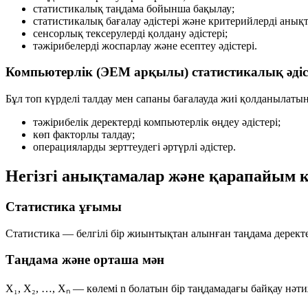
статистикалық таңдама бойынша бақылау;
статистикалық бағалау әдістері және критерийлерді анықт
сенсорлық тексерулерді қолдану әдістері;
тәжірибелерді жоспарлау және есептеу әдістері.
Компьютерлік (ЭЕМ арқылы) статистикалық әдіс
Бұл топ күрделі талдау мен сапаны бағалауда жиі қолданылатын
тәжірибелік деректерді компьютерлік өңдеу әдістері;
көп факторлы талдау;
операцияларды зерттеудегі әртүрлі әдістер.
Негізгі анықтамалар және қарапайым 
Статистика ұғымы
Статистика — белгілі бір жиынтықтан алынған таңдама дерект
Таңдама және орташа мән
X₁, X₂, …, Xₙ
— көлемі
n
болатын бір таңдамадағы байқау нәт