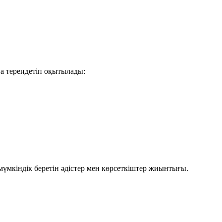
на тереңдетіп оқытылады:
үмкіндік беретін әдістер мен көрсеткіштер жиынтығы.