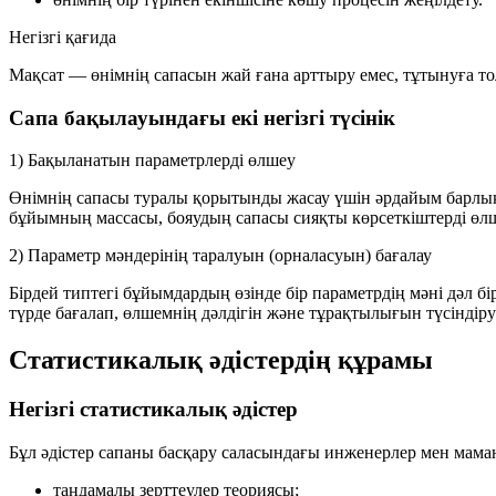
Негізгі қағида
Мақсат — өнімнің сапасын жай ғана арттыру емес, тұтынуға т
Сапа бақылауындағы екі негізгі түсінік
1) Бақыланатын параметрлерді өлшеу
Өнімнің сапасы туралы қорытынды жасау үшін әрдайым барлық п
бұйымның массасы, бояудың сапасы сияқты көрсеткіштерді ө
2) Параметр мәндерінің таралуын (орналасуын) бағалау
Бірдей типтегі бұйымдардың өзінде бір параметрдің мәні дәл б
түрде бағалап, өлшемнің дәлдігін және тұрақтылығын түсіндіру
Статистикалық әдістердің құрамы
Негізгі статистикалық әдістер
Бұл әдістер сапаны басқару саласындағы инженерлер мен маман
таңдамалы зерттеулер теориясы;