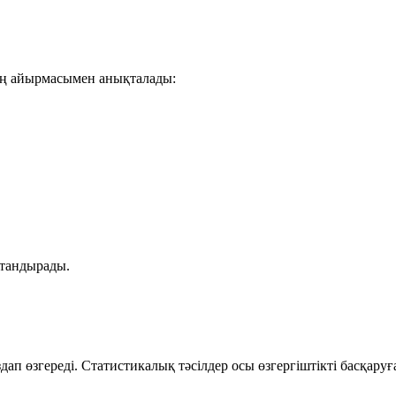
нің айырмасымен анықталады:
қтандырады.
ап өзгереді. Статистикалық тәсілдер осы өзгергіштікті басқару