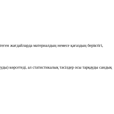
еген жағдайларда материалдың немесе қағаздың беріктігі,
уды) көрсетеді, ал статистикалық тәсілдер осы тарқауды сандық