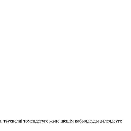
ға, тәуекелді төмендетуге және шешім қабылдауды дәлелдеуге