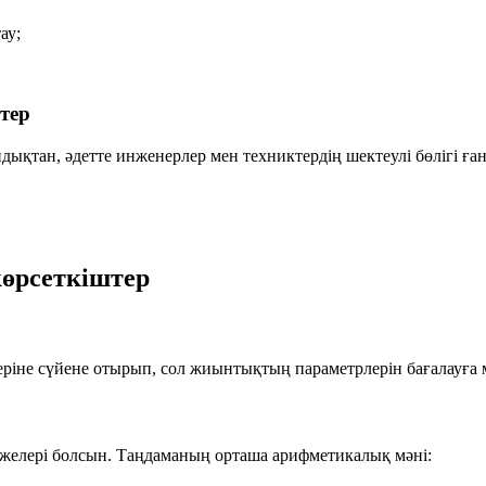
ау;
тер
дықтан, әдетте инженерлер мен техниктердің шектеулі бөлігі ға
көрсеткіштер
еріне сүйене отырып, сол жиынтықтың параметрлерін бағалауға м
ижелері болсын. Таңдаманың орташа арифметикалық мәні: