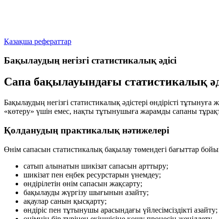
Қазақша рефераттар
Бақылаудың негізгі статистикалық әдісі
Сапа бақылауындағы статистикалық әді
Бақылаудың негізгі статистикалық әдістері өндірісті тұтынуғ
«көтеру» үшін емес, нақты тұтынушыға жарамды сапаны тұрақ
Қолданудың практикалық нәтижелері
Өнім сапасын статистикалық бақылау төмендегі бағыттар бойын
сатып алынатын шикізат сапасын арттыру;
шикізат пен еңбек ресурстарын үнемдеу;
өндірілетін өнім сапасын жақсарту;
бақылауды жүргізу шығынын азайту;
ақаулар санын қысқарту;
өндіріс пен тұтынушы арасындағы үйлесімсіздікті азайту;
өнімнің бір түрінен екіншісіне көшу процесін жеңілдету.