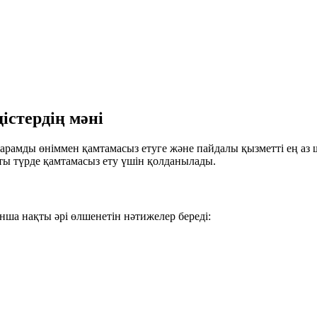
стердің мәні
а жарамды өніммен қамтамасыз етуге және пайдалы қызметті ең аз
ты түрде қамтамасыз ету үшін қолданылады.
ша нақты әрі өлшенетін нәтижелер береді: