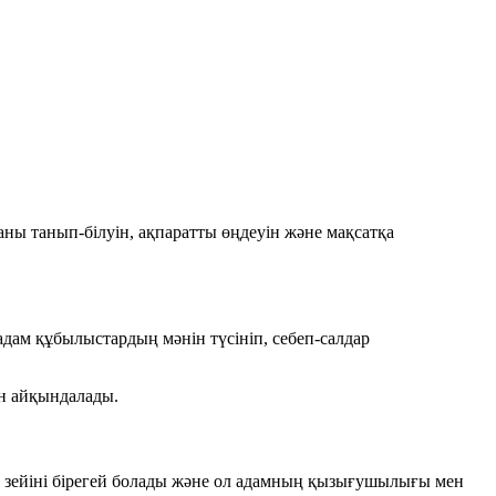
ны танып-білуін, ақпаратты өңдеуін және мақсатқа
дам құбылыстардың мәнін түсініп, себеп-салдар
н
айқындалады.
 зейіні бірегей болады және ол адамның қызығушылығы мен