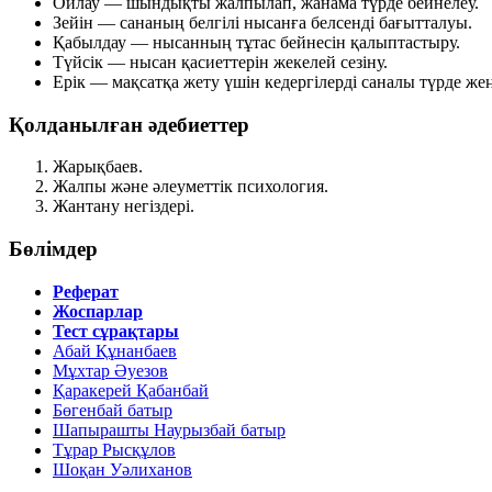
Ойлау
— шындықты жалпылап, жанама түрде бейнелеу.
Зейін
— сананың белгілі нысанға белсенді бағытталуы.
Қабылдау
— нысанның тұтас бейнесін қалыптастыру.
Түйсік
— нысан қасиеттерін жекелей сезіну.
Ерік
— мақсатқа жету үшін кедергілерді саналы түрде жең
Қолданылған әдебиеттер
Жарықбаев.
Жалпы және әлеуметтік психология.
Жантану негіздері.
Бөлімдер
Реферат
Жоспарлар
Тест сұрақтары
Абай Құнанбаев
Мұхтар Әуезов
Қаракерей Қабанбай
Бөгенбай батыр
Шапырашты Наурызбай батыр
Тұрар Рысқұлов
Шоқан Уәлиханов