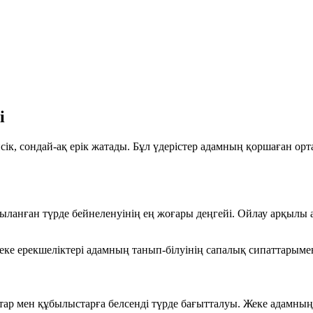
і
сік
, сондай-ақ
ерік
жатады. Бұл үдерістер адамның қоршаған орта
ланған түрде бейнеленуінің ең жоғары деңгейі. Ойлау арқылы а
ке ерекшеліктері адамның танып-білуінің
сапалық сипаттарыме
ттар мен құбылыстарға
белсенді түрде бағытталуы
. Жеке адамның