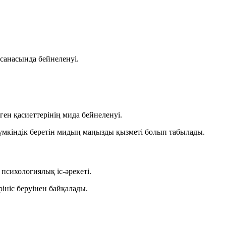
санасында бейнеленуі.
ген қасиеттерінің
мида бейнеленуі.
мкіндік беретін
мидың маңызды қызметі болып табылады.
 психологиялық іс-әрекеті
.
рініс беруінен байқалады.