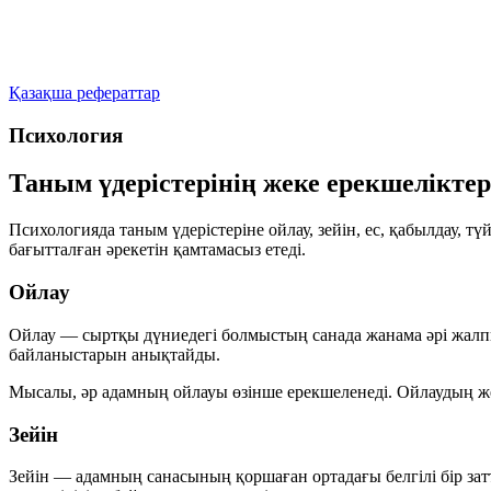
Қазақша рефераттар
Психология
Таным үдерістерінің жеке ерекшеліктер
Психологияда таным үдерістеріне
ойлау
,
зейін
,
ес
,
қабылдау
,
түй
бағытталған әрекетін қамтамасыз етеді.
Ойлау
Ойлау
— сыртқы дүниедегі болмыстың санада жанама әрі жалпы
байланыстарын анықтайды.
Мысалы, әр адамның ойлауы өзінше ерекшеленеді. Ойлаудың же
Зейін
Зейін
— адамның санасының қоршаған ортадағы белгілі бір за