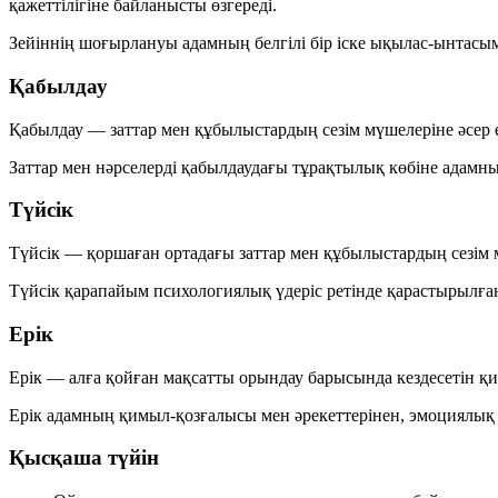
қажеттілігіне байланысты өзгереді.
Зейіннің шоғырлануы адамның белгілі бір іске
ықылас-ынтасым
Қабылдау
Қабылдау
— заттар мен құбылыстардың сезім мүшелеріне әсер 
Заттар мен нәрселерді қабылдаудағы тұрақтылық көбіне адамн
Түйсік
Түйсік
— қоршаған ортадағы заттар мен құбылыстардың сезім м
Түйсік қарапайым психологиялық үдеріс ретінде қарастырыл
Ерік
Ерік
— алға қойған мақсатты орындау барысында кездесетін қ
Ерік адамның қимыл-қозғалысы мен әрекеттерінен, эмоциялық кү
Қысқаша түйін