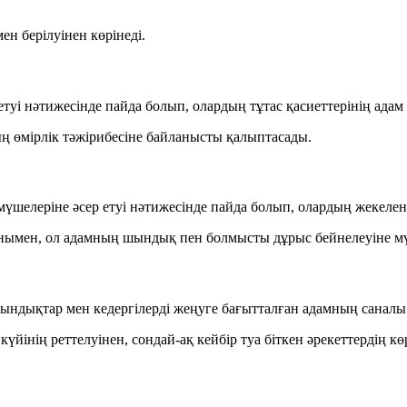
ен берілуінен
көрінеді.
етуі нәтижесінде пайда болып, олардың
тұтас қасиеттерінің
адам 
ың
өмірлік тәжірибесіне
байланысты қалыптасады.
үшелеріне әсер етуі нәтижесінде пайда болып, олардың
жекелен
ғанымен, ол адамның шындық пен болмысты
дұрыс бейнелеуіне мү
иындықтар мен кедергілерді жеңуге бағытталған адамның
саналы
йінің реттелуінен, сондай-ақ кейбір туа біткен әрекеттердің кө