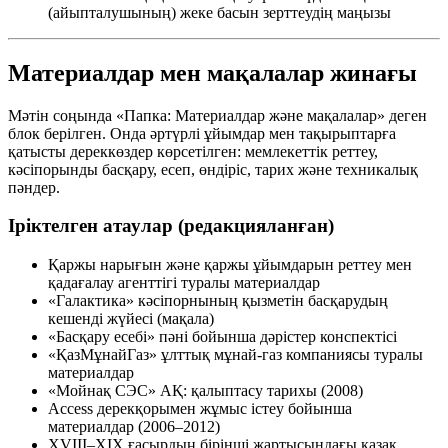
(айыпталушының) жеке басын зерттеудің маңызы
Материалдар мен мақалалар жинағы
Мәтін соңында «Папка: Материалдар және мақалалар» деген
блок берілген. Онда әртүрлі ұйымдар мен тақырыптарға
қатысты дереккөздер көрсетілген: мемлекеттік реттеу,
кәсіпорынды басқару, есеп, өндіріс, тарих және техникалық
пәндер.
Іріктелген атаулар (редакцияланған)
Қаржы нарығын және қаржы ұйымдарын реттеу мен
қадағалау агенттігі туралы материалдар
«Галактика» кәсіпорнының қызметін басқарудың
кешенді жүйесі (мақала)
«Басқару есебі» пәні бойынша дәрістер конспектісі
«ҚазМұнайГаз» ұлттық мұнай-газ компаниясы туралы
материалдар
«Мойнақ СЭС» АҚ: қалыптасу тарихы (2008)
Access дерекқорымен жұмыс істеу бойынша
материалдар (2006–2012)
XVIII–XIX ғасырдың бірінші жартысындағы қазақ