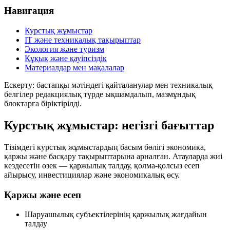
Навигация
Курстық жұмыстар
IT және техникалық тақырыптар
Экология және туризм
Құқық және қауіпсіздік
Материалдар мен мақалалар
Ескерту: бастапқы мәтіндегі
қайталанулар
мен
техникалық
белгілер
редакциялық түрде ықшамдалып, мазмұндық
блоктарға біріктірілді.
Курстық жұмыстар: негізгі бағыттар
Тізімдегі курстық жұмыстардың басым бөлігі экономика,
қаржы және басқару тақырыптарына арналған. Атауларда жиі
кездесетін өзек —
қаржылық талдау
,
қолма-қолсыз есеп
айырысу
,
инвестициялар
және
экономикалық өсу
.
Қаржы және есеп
Шаруашылық субъектілерінің қаржылық жағдайын
талдау