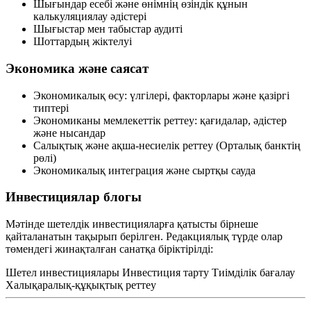
Шығындар есебі және өнімнің өзіндік құнын
калькуляциялау әдістері
Шығыстар мен табыстар аудиті
Шоттардың жіктелуі
Экономика және саясат
Экономикалық өсу: үлгілері, факторлары және қазіргі
типтері
Экономиканы мемлекеттік реттеу: қағидалар, әдістер
және нысандар
Салықтық және ақша-несиелік реттеу (Орталық банктің
рөлі)
Экономикалық интеграция және сыртқы сауда
Инвестициялар блогы
Мәтінде шетелдік инвестицияларға қатысты бірнеше
қайталанатын тақырып берілген. Редакциялық түрде олар
төмендегі жинақталған санатқа біріктірілді:
Шетел инвестициялары
Инвестиция тарту
Тиімділік бағалау
Халықаралық-құқықтық реттеу