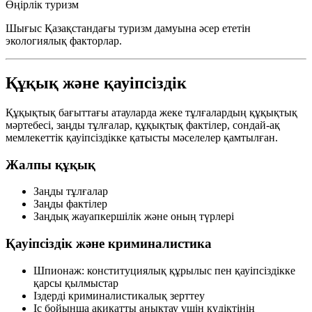
Өңірлік туризм
Шығыс Қазақстандағы туризм дамуына әсер ететін
экологиялық факторлар.
Құқық және қауіпсіздік
Құқықтық бағыттағы атауларда жеке тұлғалардың құқықтық
мәртебесі, заңды тұлғалар, құқықтық фактілер, сондай-ақ
мемлекеттік қауіпсіздікке қатысты мәселелер қамтылған.
Жалпы құқық
Заңды тұлғалар
Заңды фактілер
Заңдық жауапкершілік және оның түрлері
Қауіпсіздік және криминалистика
Шпионаж: конституциялық құрылыс пен қауіпсіздікке
қарсы қылмыстар
Іздерді криминалистикалық зерттеу
Іс бойынша ақиқатты анықтау үшін күдіктінің