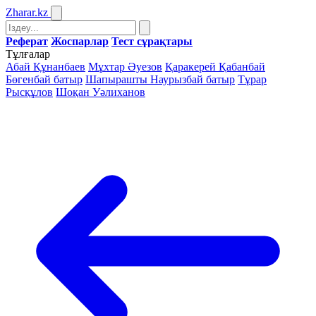
Zharar
.kz
Реферат
Жоспарлар
Тест сұрақтары
Тұлғалар
Абай Құнанбаев
Мұхтар Әуезов
Қаракерей Қабанбай
Бөгенбай батыр
Шапырашты Наурызбай батыр
Тұрар
Рысқұлов
Шоқан Уәлиханов