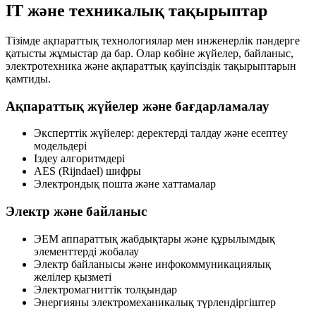
IT және техникалық тақырыптар
Тізімде ақпараттық технологиялар мен инженерлік пәндерге
қатысты жұмыстар да бар. Олар көбіне
жүйелер
,
байланыс
,
электротехника
және
ақпараттық қауіпсіздік
тақырыптарын
қамтиды.
Ақпараттық жүйелер және бағдарламалау
Эксперттік жүйелер: деректерді талдау және есептеу
модельдері
Іздеу алгоритмдері
AES (Rijndael) шифры
Электрондық пошта және хаттамалар
Электр және байланыс
ЭЕМ аппараттық жабдықтары және құрылымдық
элементтерді жобалау
Электр байланысы және инфокоммуникациялық
желілер қызметі
Электромагниттік толқындар
Энергияны электромеханикалық түрлендіргіштер