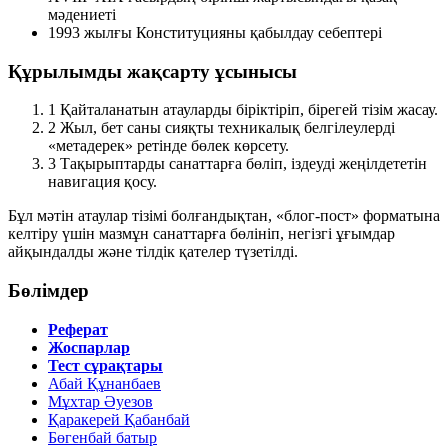
мәдениеті
1993 жылғы Конституцияны қабылдау себептері
Құрылымды жақсарту ұсынысы
1
Қайталанатын атауларды біріктіріп, бірегей тізім жасау.
2
Жыл, бет саны сияқты техникалық белгілеулерді
«метадерек» ретінде бөлек көрсету.
3
Тақырыптарды санаттарға бөліп, іздеуді жеңілдететін
навигация қосу.
Бұл мәтін атаулар тізімі болғандықтан, «блог-пост» форматына
келтіру үшін мазмұн санаттарға бөлініп, негізгі ұғымдар
айқындалды және тілдік қателер түзетілді.
Бөлімдер
Реферат
Жоспарлар
Тест сұрақтары
Абай Құнанбаев
Мұхтар Әуезов
Қаракерей Қабанбай
Бөгенбай батыр