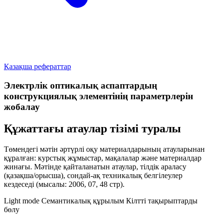
Қазақша рефераттар
Электрлік оптикалық аспаптардың
конструкциялық элементінің параметрлерін
жобалау
Құжаттағы атаулар тізімі туралы
Төмендегі мәтін әртүрлі оқу материалдарының атауларынан
құралған:
курстық жұмыстар
,
мақалалар
және
материалдар
жинағы
. Мәтінде қайталанатын атаулар, тілдік араласу
(қазақша/орысша), сондай-ақ техникалық белгілеулер
кездеседі (мысалы:
2006
,
07
,
48 стр
).
Light mode
Семантикалық құрылым
Кілтті тақырыптарды
бөлу