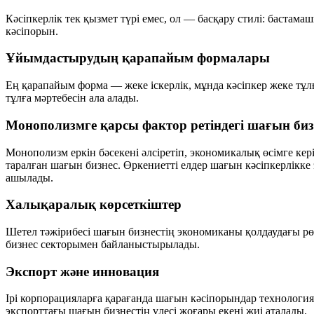
Кәсіпкерлік тек қызмет түрі емес, ол — басқару стилі: бастама
кәсіпорын.
Ұйымдастырудың қарапайым формалары
Ең қарапайым форма — жеке іскерлік, мұнда кәсіпкер жеке тұлға
тұлға мәртебесін ала алады.
Монополизмге қарсы фактор ретіндегі шағын биз
Монополизм еркін бәсекені әлсіретіп, экономикалық өсімге кер
таралған шағын бизнес. Өркениетті елдер шағын кәсіпкерлікке
ашылады.
Халықаралық көрсеткіштер
Шетел тәжірибесі шағын бизнестің экономиканы қолдаудағы рөл
бизнес секторымен байланыстырылады.
Экспорт және инновация
Ірі корпорацияларға қарағанда шағын кәсіпорындар технология
экспорттағы шағын бизнестің үлесі жоғары екені жиі аталады.