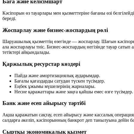
Баға және келісімшарт
Кәсіпорын өз тауарлары мен қызметтеріне бағаны өзі белгілейд
береді.
Жоспарлау және бизнес-жоспардың рөлі
Шаруашылық қызметтің өзегінде — жоспарлау. Шағын кәсіпоры
ала жоспарлауы тиіс. Бизнес-жоспардың негізінде тауар сатып 
тетіктері айқындалады.
Қаржылық ресурстар көздері
Пайда және амортизациялық аударымдар.
Бағалы қағаздарды сатудан түскен түсімдер.
Еңбек ұжымы мүшелерінің жарналары.
Несие қаражаттары және заңға қайшы емес өзге түсімдер.
Банк және есеп айырысу тәртібі
Ақша қаражатын сақтау, есеп айырысу және кассалық операциял
салдарға әкеліп, кәсіпорынның банкрот деп танылуына дейін б
Сыртқы экономикалық қызмет