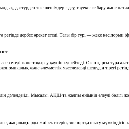
шылдық, дәстүрден тыс шешімдер іздеу, тәуекелге бару және нәтиж
 ретінде дербес әрекет етеді. Тағы бір түрі — жеке кәсіпорын (ф
нес
і әсер етеді және тоқырау қаупін күшейтеді. Оған қарсы тұра ал
 экономикалық және әлеуметтік мәселелерді шешудің тірегі рет
ін дәлелдейді. Мысалы, АҚШ-та жалпы өнімнің елеулі бөлігі жә
лық жаңалықтарды жиірек игеріп, экспортқа шығу мүмкіндігін к