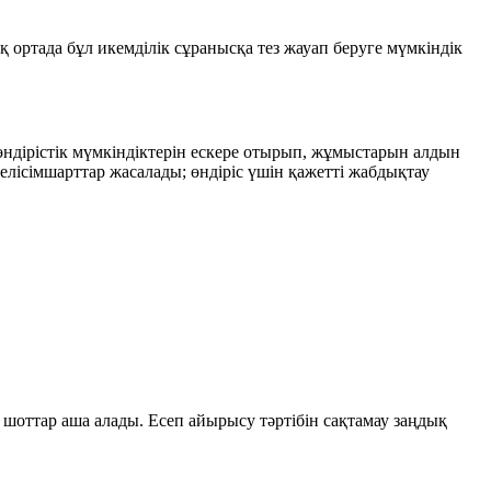
қ ортада бұл икемділік сұранысқа тез жауап беруге мүмкіндік
ндірістік мүмкіндіктерін ескере отырып, жұмыстарын алдын
елісімшарттар жасалады; өндіріс үшін қажетті жабдықтау
 шоттар аша алады. Есеп айырысу тәртібін сақтамау заңдық