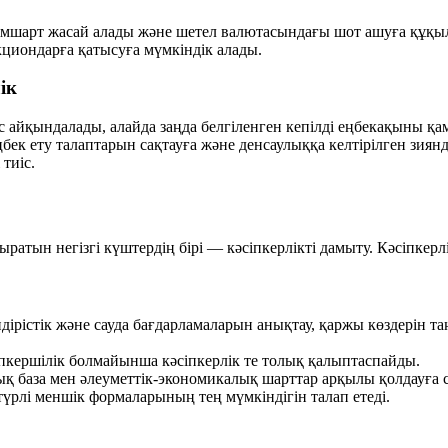
сімшарт жасай алады және шетел валютасындағы шот ашуға құқы
кциондарға қатысуға мүмкіндік алады.
ік
ес айқындалады, алайда заңда белгіленген кепілді еңбекақыны қ
ңбек ету талаптарын сақтауға және денсаулыққа келтірілген зиян
тиіс.
атын негізгі күштердің бірі — кәсіпкерлікті дамыту. Кәсіпкер
дірістік және сауда бағдарламаларын анықтау, қаржы көздерін т
кершілік болмайынша кәсіпкерлік те толық қалыптаспайды.
 база мен әлеуметтік-экономикалық шарттар арқылы қолдауға с
түрлі меншік формаларының тең мүмкіндігін талап етеді.