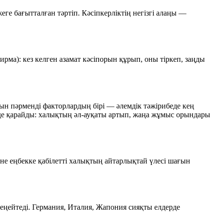
еге бағытталған тәртіп. Кәсіпкерліктің негізгі алаңы —
ирма): кез келген азамат кәсіпорын құрып, оны тіркеп, заңды
атын пәрменді факторлардың бірі — әлемдік тәжірибеде кең
інде қарайды: халықтың әл-ауқаты артып, жаңа жұмыс орындары
не еңбекке қабілетті халықтың айтарлықтай үлесі шағын
еңейтеді. Германия, Италия, Жапония сияқты елдерде