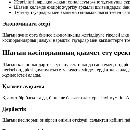
Жергілікті нарыққа жақын орналасуы және тұтынушы сұр
Шағын көлемде өндіріс жүргізу арқылы шығындарды бақы
Тұтыну тауарлары мен ғылыми сыйымдылығы төмен салал
Экономикаға әсері
Шағын және орта бизнес экономиканы жетілдіруге тікелей ықп
кәсіпорындардың дамуы нарықты тауарлар мен қызметтерге толт
Шағын кәсіпорынның қызмет ету ерек
Шағын кәсіпорындар тек тұтыну секторында ғана емес, өндіріст
негізгі өндірісті қамтамасыз ету сияқты міндеттерді атқара 
жұмыс істей алады.
Қызмет ауқымы
Қызмет бір бағытта да, бірнеше бағытта да жүргізілуі мүмкін. А
Дербестік
Шағын кәсіпорын өндірген өнімін өткізуді, салықтан кейінгі па