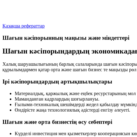
Қазақша рефераттар
Шағын кәсіпорынның маңызы және міндеттері
Шағын кәсіпорындардың экономикада
Халық шаруашылығының барлық салаларында шағын кәсіпорында
құрылымдармен қатар орта және шағын бизнес те маңызды рөл 
Ірі кәсіпорындардың артықшылықтары
Материалдық, қаржылық және еңбек ресурстарының мол 
Маманданған кадрлардың шоғырлануы.
Ғылыми-техникалық шешімдерді жедел қабылдау мүмкінді
Өндірісте жаңа технологиялық әдістерді енгізу әлеуеті.
Шағын және орта бизнестің өсу себептері
Күрделі инвестиция мен қызметкерлер кооперациясын көп