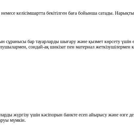
і немесе келісімшартта бекітілген баға бойынша сатады. Нарықты
н сұранысы бар тауарларды шығару және қызмет көрсету үшін ө
алушылармен, сондай-ақ шикізат пен материал жеткізушілермен к
арды жүргізу үшін кәсіпорын банкте есеп айырысу және өзге де
аруы мүмкін.