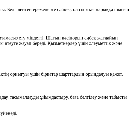
лы. Белгіленген ережелерге сәйкес, ол сыртқы нарыққа шығып
амтамасыз ету міндетті. Шағын кәсіпорын еңбек жағдайын
ды өтеуге жауап береді. Қызметкерлер үшін әлеуметтік және
ліктің орнығуы үшін бірқатар шарттардың орындалуы қажет.
аңдау, тасымалдауды ұйымдастыру, баға белгілеу және табысты
үйенеді.