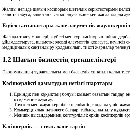
Жалпы негізде шағын кәсіпорын шетелдік серіктестермен келі
валюта табуға, валютаны сатып алуға және кей жағдайларда ау
Еңбек қатынастары және әлеуметтік жауапкершіл
Жалақы төлеу мөлшері, жүйесі мен түрі кәсіпорын ішінде дерб
ұйымдастыруға, қызметкерлерді әлеуметтік қорғауға, қауіпсіз е
медициналық сақтандыру қолданылып, тиісті жарналар төленуі 
1.2 Шағын бизнестің ерекшеліктері
Экономиканың тұрақтылығы мен бәсекелік сипатын қалыптастыр
Кәсіпкерлікті дамытудың негізгі шарттары
Еркіндік пен құқықтың болуы:
қызмет бағытын таңдау, өн
өз қажетіне жұмсау.
Тәуекел мен жауапкершілік:
шешімнің салдары үшін жауап
Коммерциялық нәтижеге бағдар:
табысқа ұмтылу құқықтық
Меншік нысандарының көптүрлілігі:
еркін кәсіпкерлік әр
Кәсіпкерлік — стиль және тәртіп