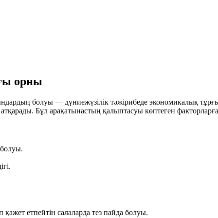
ғы орны
рдың болуы — дүниежүзілік тәжірибеде экономикалық тұрғыдан
атқарады. Бұл арақатынастың қалыптасуы көптеген факторларға 
болуы.
гі.
 қажет етпейтін салаларда тез пайда болуы.