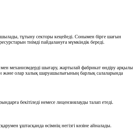
 ашылады, тұтыну секторы кеңейеді. Сонымен бірге шағын
есурстарын тиімді пайдалануға мүмкіндік береді.
ар мен механизмдерді шығару, жартылай фабрикат өндіру арқылы
мүмкін және олар халық шаруашылығының барлық салаларында
рындарға бекітіледі немесе лицензиялауды талап етеді.
қарумен ұштасқанда өсімнің негізгі көзіне айналады.