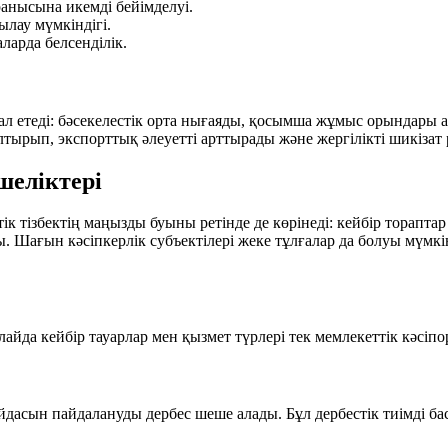
анысына икемді бейімделуі.
лау мүмкіндігі.
арда белсенділік.
ал етеді: бәсекелестік орта нығаяды, қосымша жұмыс орындары
ырып, экспорттық әлеуетті арттырады және жергілікті шикізат р
шеліктері
ік тізбектің маңызды буыны ретінде де көрінеді: кейбір торапт
алады. Шағын кәсіпкерлік субъектілері жеке тұлғалар да болуы 
лайда кейбір тауарлар мен қызмет түрлері тек мемлекеттік кәсіпо
йдасын пайдалануды дербес шеше алады. Бұл дербестік тиімді бас