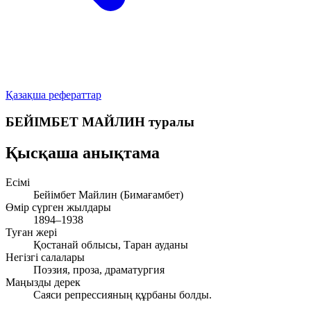
Қазақша рефераттар
БЕЙІМБЕТ МАЙЛИН туралы
Қысқаша анықтама
Есімі
Бейімбет Майлин (Бимағамбет)
Өмір сүрген жылдары
1894–1938
Туған жері
Қостанай облысы, Таран ауданы
Негізгі салалары
Поэзия, проза, драматургия
Маңызды дерек
Саяси репрессияның құрбаны болды.