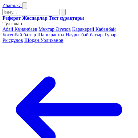
Zharar
.kz
Реферат
Жоспарлар
Тест сұрақтары
Тұлғалар
Абай Құнанбаев
Мұхтар Әуезов
Қаракерей Қабанбай
Бөгенбай батыр
Шапырашты Наурызбай батыр
Тұрар
Рысқұлов
Шоқан Уәлиханов