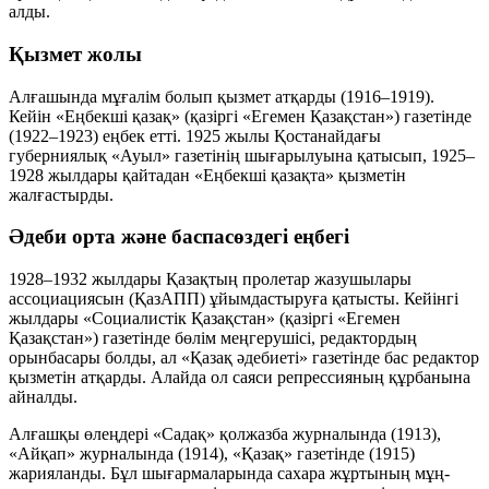
алды.
Қызмет жолы
Алғашында мұғалім болып қызмет атқарды (1916–1919).
Кейін «Еңбекші қазақ» (қазіргі «Егемен Қазақстан») газетінде
(1922–1923) еңбек етті. 1925 жылы Қостанайдағы
губерниялық «Ауыл» газетінің шығарылуына қатысып, 1925–
1928 жылдары қайтадан «Еңбекші қазақта» қызметін
жалғастырды.
Әдеби орта және баспасөздегі еңбегі
1928–1932 жылдары Қазақтың пролетар жазушылары
ассоциациясын (ҚазАПП) ұйымдастыруға қатысты. Кейінгі
жылдары «Социалистік Қазақстан» (қазіргі «Егемен
Қазақстан») газетінде бөлім меңгерушісі, редактордың
орынбасары болды, ал «Қазақ әдебиеті» газетінде бас редактор
қызметін атқарды. Алайда ол саяси репрессияның құрбанына
айналды.
Алғашқы өлеңдері «Садақ» қолжазба журналында (1913),
«Айқап» журналында (1914), «Қазақ» газетінде (1915)
жарияланды. Бұл шығармаларында сахара жұртының мұң-