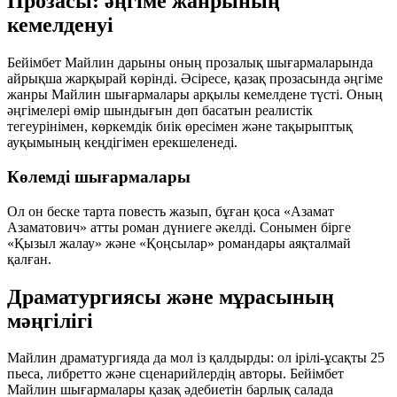
Прозасы: әңгіме жанрының
кемелденуі
Бейімбет Майлин дарыны оның прозалық шығармаларында
айрықша жарқырай көрінді. Әсіресе, қазақ прозасында
әңгіме
жанры
Майлин шығармалары арқылы кемелдене түсті. Оның
әңгімелері өмір шындығын дөп басатын реалистік
тегеурінімен, көркемдік биік өресімен және тақырыптық
ауқымының кеңдігімен ерекшеленеді.
Көлемді шығармалары
Ол он беске тарта повесть жазып, бұған қоса «Азамат
Азаматович» атты роман дүниеге әкелді. Сонымен бірге
«Қызыл жалау» және «Қоңсылар» романдары аяқталмай
қалған.
Драматургиясы және мұрасының
мәңгілігі
Майлин драматургияда да мол із қалдырды: ол ірілі-ұсақты 25
пьеса, либретто және сценарийлердің авторы. Бейімбет
Майлин шығармалары қазақ әдебиетін барлық салада