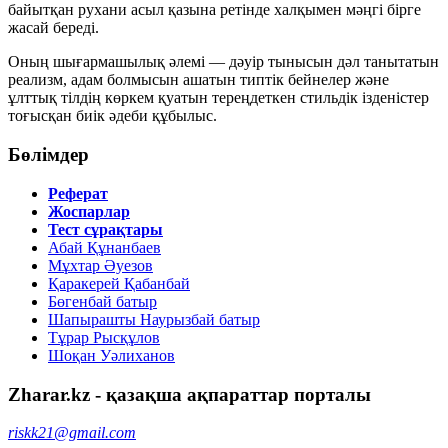
байытқан рухани асыл қазына ретінде халқымен мәңгі бірге
жасай береді.
Оның шығармашылық әлемі — дәуір тынысын дәл танытатын
реализм, адам болмысын ашатын типтік бейнелер және
ұлттық тілдің көркем қуатын тереңдеткен стильдік ізденістер
тоғысқан биік әдеби құбылыс.
Бөлімдер
Реферат
Жоспарлар
Тест сұрақтары
Абай Құнанбаев
Мұхтар Әуезов
Қаракерей Қабанбай
Бөгенбай батыр
Шапырашты Наурызбай батыр
Тұрар Рысқұлов
Шоқан Уәлиханов
Zharar.kz - қазақша ақпараттар порталы
riskk21@gmail.com