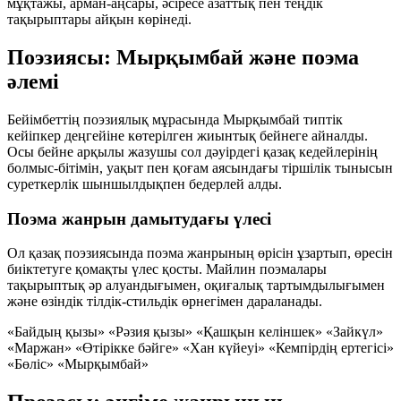
мұқтажы, арман-аңсары, әсіресе азаттық пен теңдік
тақырыптары айқын көрінеді.
Поэзиясы: Мырқымбай және поэма
әлемі
Бейімбеттің поэзиялық мұрасында
Мырқымбай
типтік
кейіпкер деңгейіне көтерілген жиынтық бейнеге айналды.
Осы бейне арқылы жазушы сол дәуірдегі қазақ кедейлерінің
болмыс-бітімін, уақыт пен қоғам аясындағы тіршілік тынысын
суреткерлік шыншылдықпен бедерлей алды.
Поэма жанрын дамытудағы үлесі
Ол қазақ поэзиясында поэма жанрының өрісін ұзартып, өресін
биіктетуге қомақты үлес қосты. Майлин поэмалары
тақырыптық әр алуандығымен, оқиғалық тартымдылығымен
және өзіндік тілдік-стильдік өрнегімен дараланады.
«Байдың қызы»
«Рәзия қызы»
«Қашқын келіншек»
«Зайкүл»
«Маржан»
«Өтірікке бәйге»
«Хан күйеуі»
«Кемпірдің ертегісі»
«Бөліс»
«Мырқымбай»