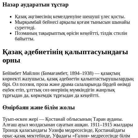
Назар аударатын тұстар
Қазақ әңгімесінің кемелденуіне шешуші үлес қосты.
Мырқымбай бейнесі арқылы қоғам тынысын шынайы
суреттеді.
Поэманың тақырыптық өрісін кеңейтті, тілдік стилін
байытты.
Қазақ әдебиетінің қалыптасуындағы
орны
Бейімбет Майлин (Бимағамбет, 1894–1938) — қазақтың
көрнекті жазушысы, қазақ әдебиетін қалыптастырушылардың
бірі. Ол поэзия, проза және драма салаларында бірдей өнімді
еңбек етіп, ұлттық сөз өнерінің мүмкіндігін жанрлық
тұрғыдан да, көркемдік тұрғыдан да кеңейтті.
Өмірбаян және білім жолы
Туып-өскен жері — Қостанай облысының Таран ауданы.
Алғаш ауыл молдасынан сауатын ашқан. 1911–1915 жылдары
Троицк қаласындағы Уәзифа медресесінде, Қостанайдағы
орыс-қазақ мектебінде, Уфадағы «Ғалия» медресесінде білім